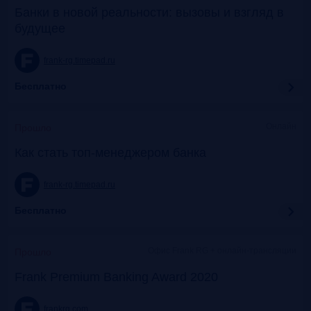
Банки в новой реальности: вызовы и взгляд в
будущее
frank-rg.timepad.ru
Бесплатно
Онлайн
Прошло
Как стать топ-менеджером банка
frank-rg.timepad.ru
Бесплатно
Офис Frank RG + онлайн-трансляции
Прошло
Frank Premium Banking Award 2020
frankrg.com