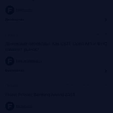
frankrg.com
Бесплатно
Москва, SOK
Прошло
Денежные переводы. Как СБП, Open API и ФНС
изменят рынок?
frank-rg.timepad.ru
Бесплатно
Москва, Особняк на Волхонке
Прошло
Frank Private Banking Award 2019
frankrg.com