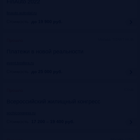
FinAuto 2022
finauto.autostat.ru
Стоимость:
до 19 900
руб.
Москва, START HUB
Прошло
Платежи в новой реальности
event.bosfera.ru
Стоимость:
до 25 000
руб.
Сочи
Прошло
Всероссийский жилищный конгресс
sochicongress.ru
Стоимость:
17 200 – 19 400
руб.
Москва, ЦДП