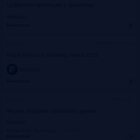
Цифровая эволюция в финансах
vbaforum.ru
Бесплатно
Офлайн+трансляция
Прошло
Frank Premium Banking Award 2021
frankrg.com
Бесплатно
Москва, ЦМТ
Прошло
Форум лидеров страхового рынка
insfuture.ru
Скидка 10%. Промокоду
:
FrankRG10
Бесплатно