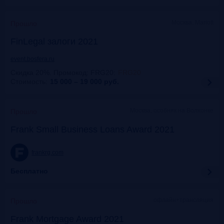
Москва, Mariott
Прошло
FinLegal залоги 2021
event.bosfera.ru
Скидка 20%. Промокод: FRG20
:
FRG20
Стоимость:
15 000 – 19 000
руб.
Москва, особняк на Волхонке
Прошло
Frank Small Business Loans Award 2021
frankrg.com
Бесплатно
офлайн+трансляция
Прошло
Frank Mortgage Award 2021