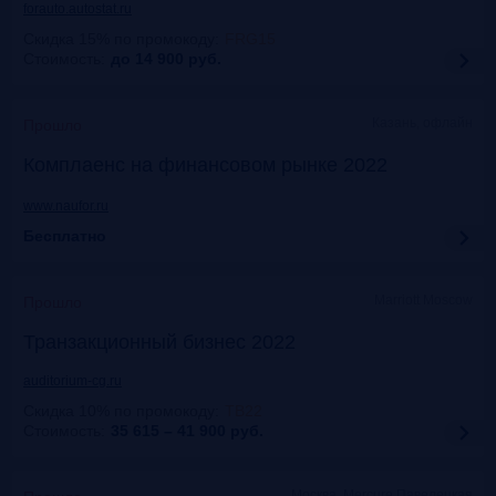
forauto.autostat.ru
Скидка 15% по промокоду
:
FRG15
Стоимость:
до 14 900
руб.
Казань, офлайн
Прошло
Комплаенс на финансовом рынке 2022
www.naufor.ru
Бесплатно
Marriott Moscow
Прошло
Транзакционный бизнес 2022
auditorium-cg.ru
Скидка 10% по промокоду
:
ТВ22
Стоимость:
35 615 – 41 900
руб.
Москва, Mercure Павелецкая