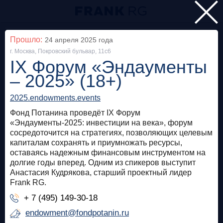
Главная
Прошло:
24 апреля 2025
года
г. Москва, Покровский бульвар, 11с6
Мероприятия
ринг
IX Форум «Эндаументы
Все
– 2025» (18+)
2025.endowments.events
Особняк на Волхонке
Прошло
Фонд Потанина проведёт IX Форум
Frank Private Banking Award 2018
«Эндаументы-2025: инвестиции на века», форум
сосредоточится на стратегиях, позволяющих целевым
капиталам сохранять и приумножать ресурсы,
frankrg.com
оставаясь надежным финансовым инструментом на
Бесплатно
долгие годы вперед. Одним из спикеров выступит
Анастасия Кудрякова, старший проектный лидер
Frank RG.
Москва, SOK
Прошло
+ 7 (495) 149-30-18
Meetup «Дедолларизация, санкции и capital
endowment@fondpotanin.ru
control: чего ждать в России?»