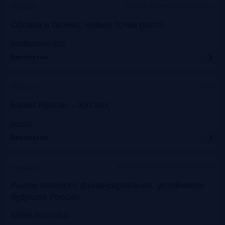
Москва, Технопарк «Сколково»
Прошло
Облака и бизнес: новые точки роста
cloudbusiness.sk.ru
Бесплатно
Сочи
Прошло
Банки России – XXI век
asros.ru
Бесплатно
InterContinental Moscow Tverskaya
Прошло
Рынок зеленого финансирования: устойчивое
будущее России
praktika.vedomosti.ru