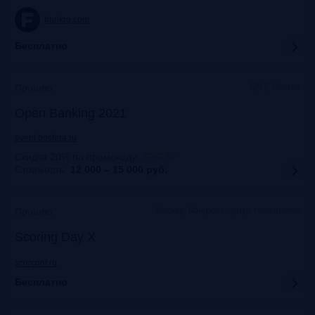
frankrg.com
Бесплатно
ЦМТ, Москва
Прошло
Open Banking 2021
event.bosfera.ru
Скидка 20% по промокоду
:
FRG20
Стоимость:
12 000 – 15 000
руб.
Москва, Конгресс-центр технополис
Прошло
Scoring Day X
scorconf.ru
Бесплатно