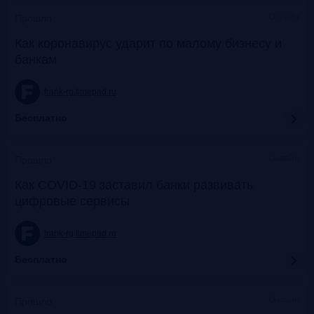
Онлайн
Прошло
Как коронавирус ударит по малому бизнесу и
банкам
frank-rg.timepad.ru
Бесплатно
Онлайн
Прошло
Как COVID-19 заставил банки развивать
цифровые сервисы
frank-rg.timepad.ru
Бесплатно
Онлайн
Прошло