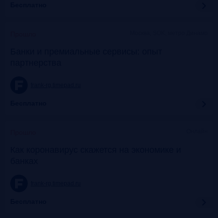
Бесплатно
Москва, SOK, метро Динамо
Прошло
Банки и премиальные сервисы: опыт
партнерства
frank-rg.timepad.ru
Бесплатно
Онлайн
Прошло
Как коронавирус скажется на экономике и
банках
frank-rg.timepad.ru
Бесплатно