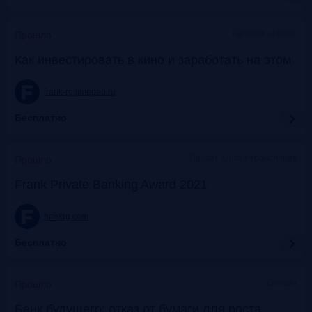
Галерея «Нико»
Прошло
Как инвестировать в кино и заработать на этом
frank-rg.timepad.ru
Бесплатно
Яровит Холл + трансляция
Прошло
Frank Private Banking Award 2021
frankrg.com
Бесплатно
Онлайн
Прошло
Банк будущего: отказ от бумаги для роста