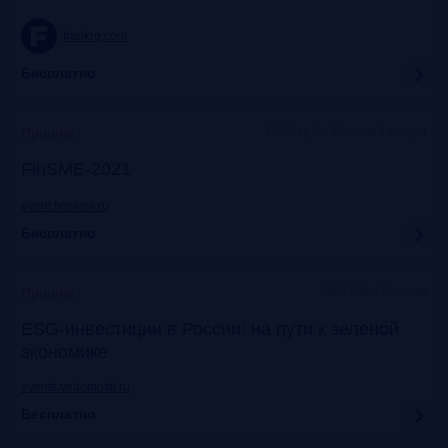
frankrg.com
Бесплатно
Holiday Inn Moscow Lesnaya
Прошло
FinSME-2021
event.bosfera.ru
Бесплатно
Lotte Hotel Moscow
Прошло
ESG-инвестиции в России: на пути к зеленой
экономике
events.vedomosti.ru
Бесплатно