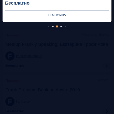
Бесплатно
frank-rg.timepad.ru
ПРОГРАММА
Бесплатно
Московская Биржа
Прошло
Meetup Frankly Speaking: Екатерина Трофимова
frank-rg.timepad.ru
Бесплатно
Москва
Прошло
Frank Premium Banking Award 2019
frankrg.com
Бесплатно