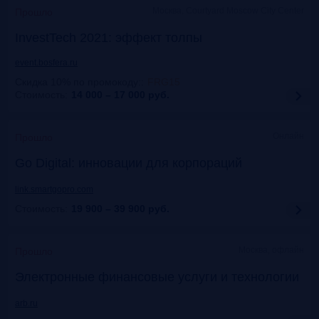
Москва, Courtyard Moscow City Center
Прошло
InvestTech 2021: эффект толпы
event.bosfera.ru
Скидка 10% по промокоду:
:
FRG15
Стоимость:
14 000 – 17 000
руб.
Онлайн
Прошло
Gо Digital: инновации для корпораций
link.smartgopro.com
Стоимость:
19 900 – 39 900
руб.
Москва, офлайн
Прошло
Электронные финансовые услуги и технологии
arb.ru