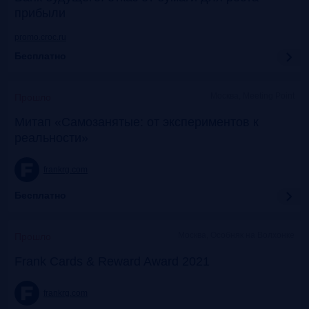
прибыли
promo.croc.ru
Бесплатно
Москва, Meeting Point
Прошло
Митап «Самозанятые: от экспериментов к
реальности»
frankrg.com
Бесплатно
Москва, Особняк на Волхонке
Прошло
Frank Cards & Reward Award 2021
frankrg.com