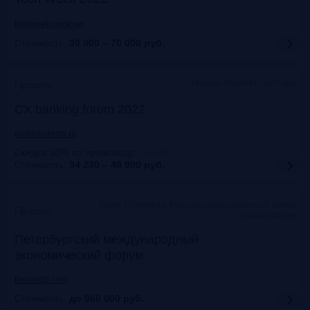
techweek.moscow
Стоимость:
30 000 – 70 000
руб.
Москва, Marriott Novy Arbat
Прошло
CX banking forum 2022
auditorium-cg.ru
Скидка 10% по промокоду
:
Aud22
Стоимость:
34 230 – 48 900
руб.
Санкт-Петербург, Конгрессно-выставочный центр
Прошло
«Экспофорум»
Петербургский международный
экономический форум
forumspb.com
Стоимость:
до 960 000
руб.