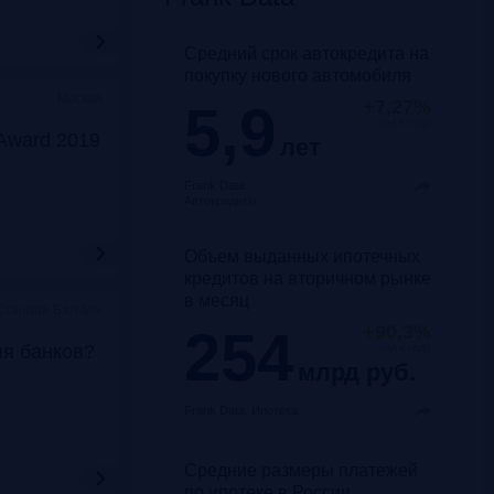
Средний срок автокредита на
покупку нового автомобиля
Москва
5,9
+7,27%
год к году
Award 2019
лет
Frank Data.
Автокредиты
Объем выданных ипотечных
кредитов на вторичном рынке
в месяц
Станция Балчуг»
254
+90,3%
ля банков?
год к году
млрд руб.
Frank Data.
Ипотека
Средние размеры платежей
по ипотеке в России