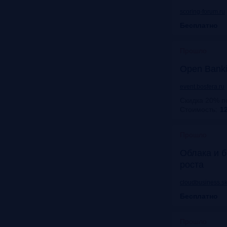
scoring-forum.ru
Бесплатно
Прошло
Open Bank
event.bosfera.ru
Скидка 20% п
Стоимость:
12
Прошло
Облака и б
роста
cloudbusiness.sk
Бесплатно
Прошло