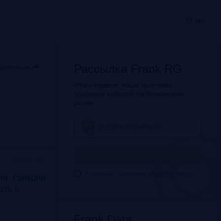
О нас
Рассылка Frank RG
делиться
Итоги недели, наша трактовка
основных событий на банковском
рынке
ПОДПИСАТЬСЯ
Москва, SOK
Я согласен с условиями
обработки данных
я, санкции
дать в
Frank Data