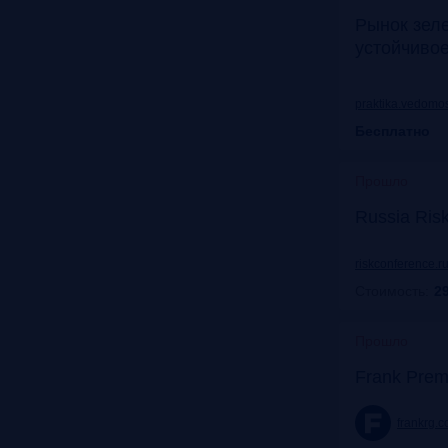
Рынок зел
устойчиво
praktika.vedomos
Бесплатно
Прошло
Russia Ris
riskconference.r
Стоимость:
29
Прошло
Frank Prem
frankrg.