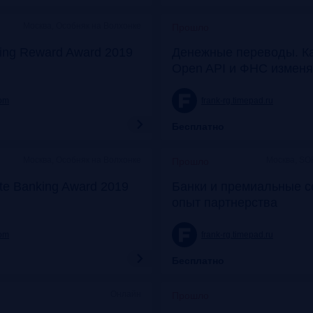
Москва, Особняк на Волхонке
Прошло
ing Reward Award 2019
Денежные переводы. К
Open API и ФНС изменя
com
frank-rg.timepad.ru
Бесплатно
Москва, Особняк на Волхонке
Москва, SO
Прошло
ate Banking Award 2019
Банки и премиальные с
опыт партнерства
com
frank-rg.timepad.ru
Бесплатно
Онлайн
Прошло