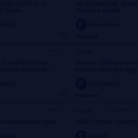
вирус скажется на
Как коронавирус удари
и банках
бизнесу и банкам
timepad.ru
frank-rg.timepad.ru
Бесплатно
Онлайн
Прошло
19 заставил банки
Банки в новой реальнос
 цифровые сервисы
вызовы и взгляд в буд
timepad.ru
frank-rg.timepad.ru
Бесплатно
Онлайн
Офис Frank RG + он
Прошло
топ-менеджером банка
Frank Premium Banking 
timepad.ru
frankrg.com