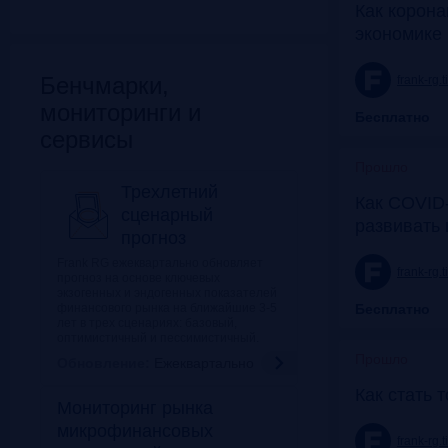
Как корона
экономике 
Бенчмарки,
frank-rg.
мониторинги и
Бесплатно
сервисы
Прошло
Трехлетний
Как COVID-
сценарный
развивать
прогноз
Frank RG ежеквартально обновляет
frank-rg.
прогноз на основе ключевых
экзогенных и эндогенных показателей
финансового рынка на ближайшие 3-5
Бесплатно
лет в трех сценариях: базовый,
оптимистичный и пессимистичный.
Прошло
Обновление:
Ежеквартально
Как стать 
Мониторинг рынка
микрофинансовых
frank-rg.