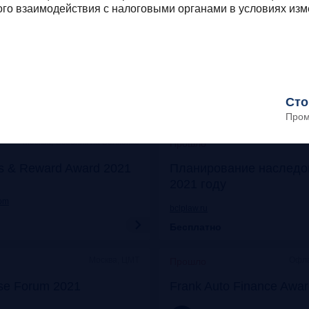
о взаимодействия с налоговыми органами в условиях изм
Онлайн
Моск
Прошло
его: отказ от бумаги
Митап «Самозанятые: о
 прибыли
экспериментов к реаль
frankrg.com
Сто
Бесплатно
Пром
Москва, Особняк на Волхонке
Прошло
s & Reward Award 2021
Планирование наследо
2021 году
com
bclplaw.ru
Бесплатно
Москва, ЦМТ
Офла
Прошло
se Forum 2021
Frank Auto Finance Awa