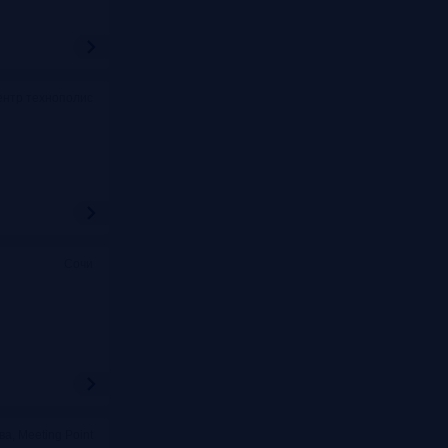
ентр технополис
Сочи
ва, Meeting Point