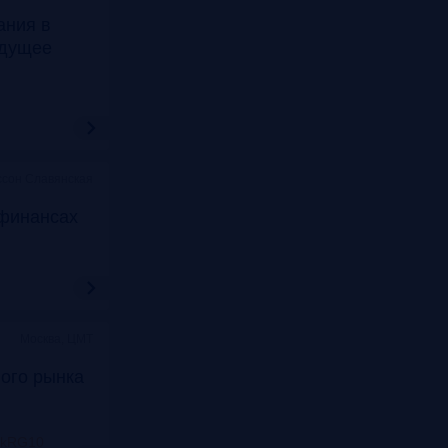
ания в
удущее
ссон Славянская
финансах
Москва, ЦМТ
ого рынка
nkRG10