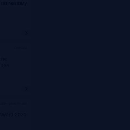
т по малому
Онлайн
ти:
ущее
лайн-трансляции
Award 2020