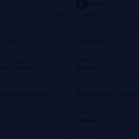
frankrg.com
Бесплатно
ЦМТ, Москва
Москва, Конгресс-ц
Прошло
ing 2021
Scoring Day X
scorconf.ru
о промокоду
:
FRG20
 000 – 15 000
руб.
Бесплатно
Москва, Технопарк «Сколково»
Прошло
изнес: новые точки
Банки России – XXI век
.ru
asros.ru
Бесплатно
InterContinental Moscow Tverskaya
Моск
Прошло