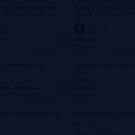
еного финансирования:
Рынок ESG инвестиров
е будущее России
России: настоящее и б
frankrg.com
ti.ru
Бесплатно
Офлайн+онлайн
Москва, Рэди
Прошло
k Conference 2021
Цифровая эволюция в 
u
vbaforum.ru
 000 – 45 900
руб.
Бесплатно
Офлайн+трансляция
Прошло
ium Banking Award 2021
Форум лидеров страхов
insfuture.ru
com
Скидка 10%. Промокоду
:
Fra