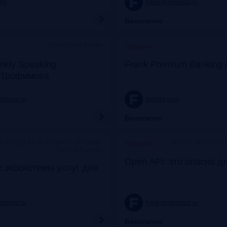
com
frank-rg.timepad.ru
Бесплатно
Московская Биржа
Прошло
nkly Speaking:
Frank Premium Banking 
 Трофимова
timepad.ru
frankrg.com
Бесплатно
c 9:30 до 12:30 коворкинг «Рабочая
Москва, «Рабочая 
Прошло
станция Балчуг»
Open API: это опасно д
 экосистемы услуг для
timepad.ru
frank-rg.timepad.ru
Бесплатно