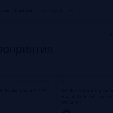
вания
Frank Data
Frank Award
По
оприятия
Особняк на Волхонке
Прошло
ate Banking Award 2018
Meetup «Дедолларизаци
и capital control: чего ж
России?»