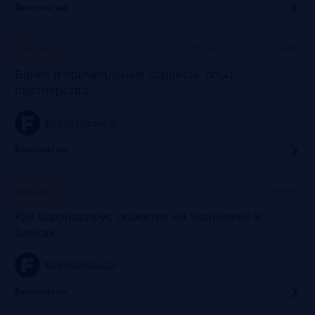
Бесплатно
Москва, SOK, метро Динамо
Прошло
Банки и премиальные сервисы: опыт
партнерства
frank-rg.timepad.ru
Бесплатно
Онлайн
Прошло
Как коронавирус скажется на экономике и
банках
frank-rg.timepad.ru
Бесплатно