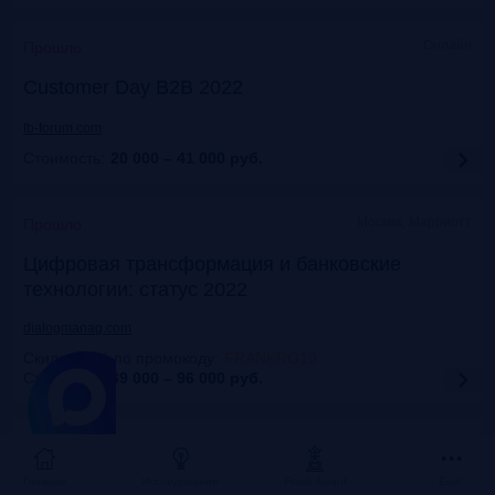
Онлайн
Прошло
Customer Day B2B 2022
fb-forum.com
Стоимость:
20 000 – 41 000
руб.
Москва, Марриотт
Прошло
Цифровая трансформация и банковские
технологии: статус 2022
dialogmanag.com
Скидка 10% по промокоду
:
FRANKRG10
Стоимость:
69 000 – 96 000
руб.
Москва, ЦДП
Прошло
FinNext 2022
Главная
Исследования
Frank Award
Ещё