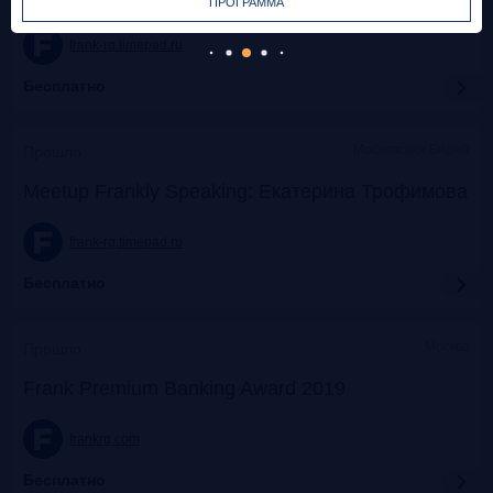
ПРОГРАММА
frank-rg.timepad.ru
Бесплатно
Московская Биржа
Прошло
Meetup Frankly Speaking: Екатерина Трофимова
frank-rg.timepad.ru
Бесплатно
Москва
Прошло
Frank Premium Banking Award 2019
frankrg.com
Бесплатно