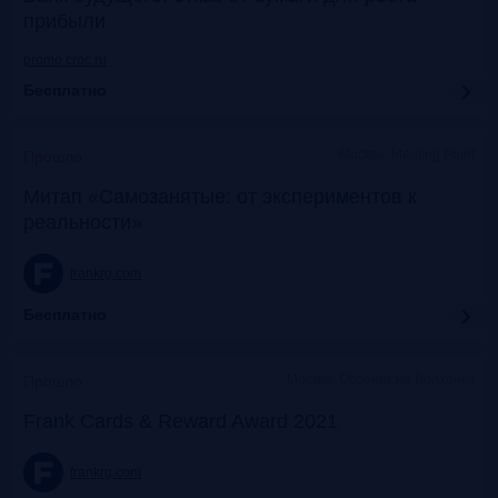
прибыли
promo.croc.ru
Бесплатно
Москва, Meeting Point
Прошло
Митап «Самозанятые: от экспериментов к
реальности»
frankrg.com
Бесплатно
Москва, Особняк на Волхонке
Прошло
Frank Cards & Reward Award 2021
frankrg.com