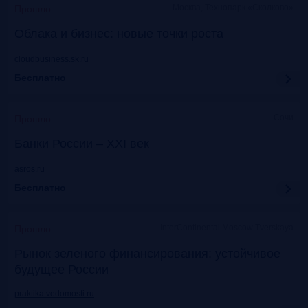
Москва, Технопарк «Сколково»
Прошло
Облака и бизнес: новые точки роста
cloudbusiness.sk.ru
Бесплатно
Сочи
Прошло
Банки России – XXI век
asros.ru
Бесплатно
InterContinental Moscow Tverskaya
Прошло
Рынок зеленого финансирования: устойчивое
будущее России
praktika.vedomosti.ru