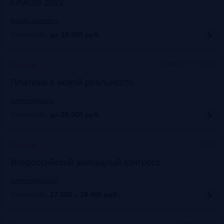
FinAuto 2022
finauto.autostat.ru
Стоимость:
до 19 900
руб.
Москва, START HUB
Прошло
Платежи в новой реальности
event.bosfera.ru
Стоимость:
до 25 000
руб.
Сочи
Прошло
Всероссийский жилищный конгресс
sochicongress.ru
Стоимость:
17 200 – 19 400
руб.
Москва, ЦДП