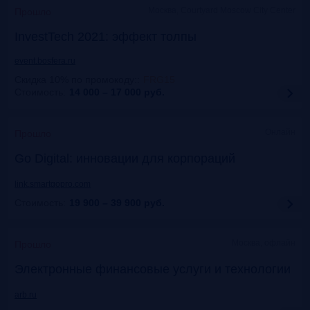
Москва, Courtyard Moscow City Center
Прошло
InvestTech 2021: эффект толпы
event.bosfera.ru
Скидка 10% по промокоду:
:
FRG15
Стоимость:
14 000 – 17 000
руб.
Онлайн
Прошло
Gо Digital: инновации для корпораций
link.smartgopro.com
Стоимость:
19 900 – 39 900
руб.
Москва, офлайн
Прошло
Электронные финансовые услуги и технологии
arb.ru