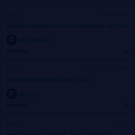
Галерея «Нико»
Прошло
Как инвестировать в кино и заработать на этом
frank-rg.timepad.ru
Бесплатно
Яровит Холл + трансляция
Прошло
Frank Private Banking Award 2021
frankrg.com
Бесплатно
Онлайн
Прошло
Банк будущего: отказ от бумаги для роста