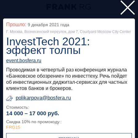
Главная
Прошло:
9 декабря 2021
года
Г. Москва, Вознесенский переулок, дом 7, Courtyard Moscow City Center
Мероприятия
InvestTech 2021:
Все
эффект толпы
event.bosfera.ru
Особняк на Волхонке
Прошло
Проводимая в четвертый раз конференция журнала
Frank Private Banking Award 2018
«Банковское обозрение» по инвесттеху. Речь пойдет
об инвестиционных диджитал-сервисах для частных
клиентов банков и брокеров.
frankrg.com
polikarpova@bosfera.ru
Бесплатно
Стоимость:
14 000 – 17 000
руб.
Москва, SOK
Прошло
Скидка 10% по промокоду:
:
FRG15
Meetup «Дедолларизация, санкции и capital
control: чего ждать в России?»