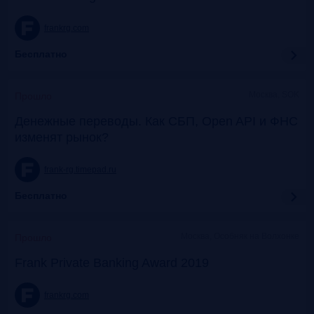
frankrg.com
Бесплатно
Москва, SOK
Прошло
Денежные переводы. Как СБП, Open API и ФНС
изменят рынок?
frank-rg.timepad.ru
Бесплатно
Москва, Особняк на Волхонке
Прошло
Frank Private Banking Award 2019
frankrg.com