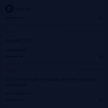
frankrg.com
Бесплатно
Holiday Inn Moscow Lesnaya
Прошло
FinSME-2021
event.bosfera.ru
Бесплатно
Lotte Hotel Moscow
Прошло
ESG-инвестиции в России: на пути к зеленой
экономике
events.vedomosti.ru
Бесплатно