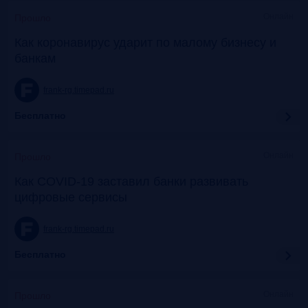
Онлайн
Прошло
Как коронавирус ударит по малому бизнесу и
банкам
frank-rg.timepad.ru
Бесплатно
Онлайн
Прошло
Как COVID-19 заставил банки развивать
цифровые сервисы
frank-rg.timepad.ru
Бесплатно
Онлайн
Прошло