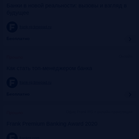
Банки в новой реальности: вызовы и взгляд в
будущее
frank-rg.timepad.ru
Бесплатно
Онлайн
Прошло
Как стать топ-менеджером банка
frank-rg.timepad.ru
Бесплатно
Офис Frank RG + онлайн-трансляции
Прошло
Frank Premium Banking Award 2020
frankrg.com