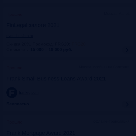
Москва, Mariott
Прошло
FinLegal залоги 2021
event.bosfera.ru
Скидка 20%. Промокод: FRG20
:
FRG20
Стоимость:
15 000 – 19 000
руб.
Москва, особняк на Волхонке
Прошло
Frank Small Business Loans Award 2021
frankrg.com
Бесплатно
офлайн+трансляция
Прошло
Frank Mortgage Award 2021