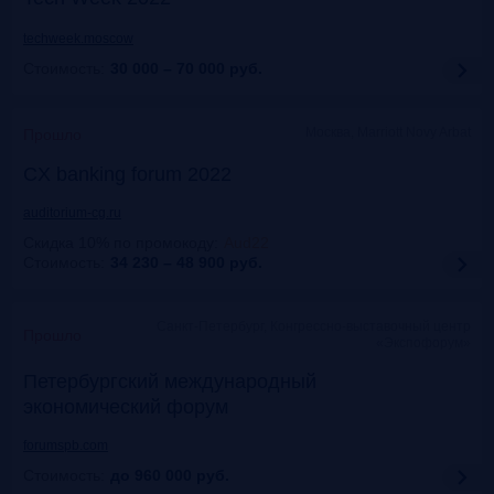
techweek.moscow
Стоимость:
30 000 – 70 000
руб.
Москва, Marriott Novy Arbat
Прошло
CX banking forum 2022
auditorium-cg.ru
Скидка 10% по промокоду
:
Aud22
Стоимость:
34 230 – 48 900
руб.
Санкт-Петербург, Конгрессно-выставочный центр
Прошло
«Экспофорум»
Петербургский международный
экономический форум
forumspb.com
Стоимость:
до 960 000
руб.