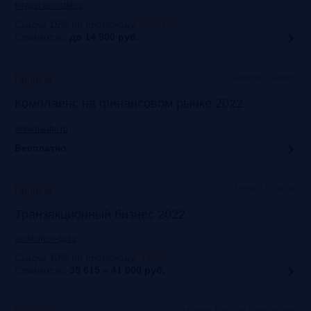
forauto.autostat.ru
Скидка 15% по промокоду
:
FRG15
Стоимость:
до 14 900
руб.
Казань, офлайн
Прошло
Комплаенс на финансовом рынке 2022
www.naufor.ru
Бесплатно
Marriott Moscow
Прошло
Транзакционный бизнес 2022
auditorium-cg.ru
Скидка 10% по промокоду
:
ТВ22
Стоимость:
35 615 – 41 900
руб.
Москва, Mercure Павелецкая