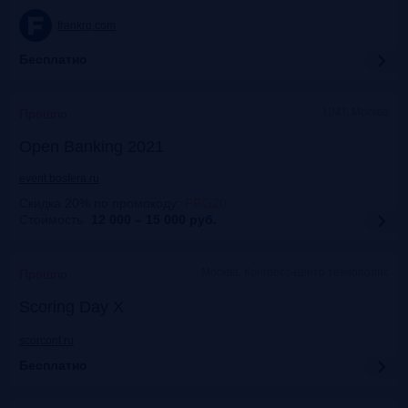
frankrg.com
Бесплатно
ЦМТ, Москва
Прошло
Open Banking 2021
event.bosfera.ru
Скидка 20% по промокоду
:
FRG20
Стоимость:
12 000 – 15 000
руб.
Москва, Конгресс-центр технополис
Прошло
Scoring Day X
scorconf.ru
Бесплатно