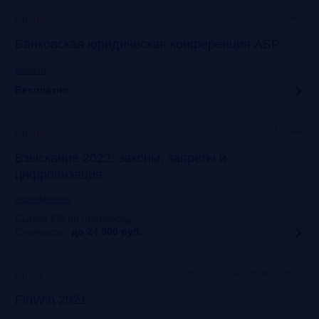
Онлайн
Прошло
Банковская юридическая конференция АБР
asros.ru
Бесплатно
Москва
Прошло
Взыскание 2022: законы, запреты и
цифровизация
napcaforum.ru
Скидка 5% по промокоду
:
NAPCA2021
Стоимость:
до 24 900
руб.
Старт Хаб на Красном Октябре
Прошло
FinWin 2021