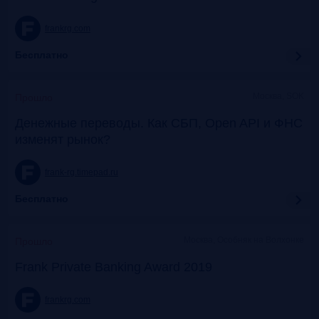
frankrg.com
Бесплатно
Москва, SOK
Прошло
Денежные переводы. Как СБП, Open API и ФНС
изменят рынок?
frank-rg.timepad.ru
Бесплатно
Москва, Особняк на Волхонке
Прошло
Frank Private Banking Award 2019
frankrg.com