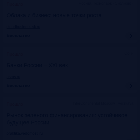
Москва, Технопарк «Сколково»
Прошло
Облака и бизнес: новые точки роста
cloudbusiness.sk.ru
Бесплатно
Сочи
Прошло
Банки России – XXI век
asros.ru
Бесплатно
InterContinental Moscow Tverskaya
Прошло
Рынок зеленого финансирования: устойчивое
будущее России
praktika.vedomosti.ru