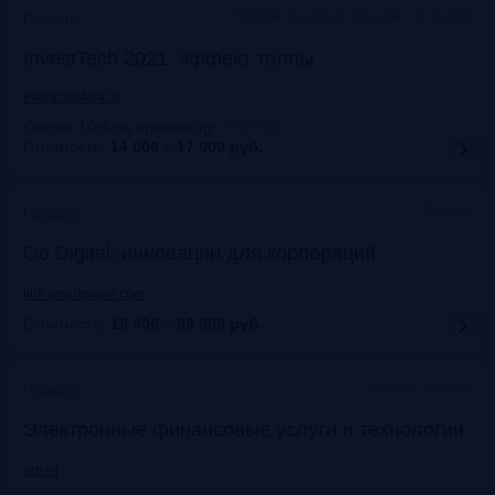
Москва, Courtyard Moscow City Center
Прошло
InvestTech 2021: эффект толпы
event.bosfera.ru
Скидка 10% по промокоду:
:
FRG15
Стоимость:
14 000 – 17 000
руб.
Онлайн
Прошло
Gо Digital: инновации для корпораций
link.smartgopro.com
Стоимость:
19 900 – 39 900
руб.
Москва, офлайн
Прошло
Электронные финансовые услуги и технологии
arb.ru