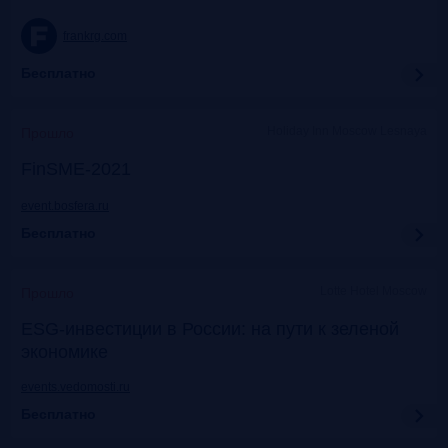
frankrg.com
Бесплатно
Holiday Inn Moscow Lesnaya
Прошло
FinSME-2021
event.bosfera.ru
Бесплатно
Lotte Hotel Moscow
Прошло
ESG-инвестиции в России: на пути к зеленой
экономике
events.vedomosti.ru
Бесплатно