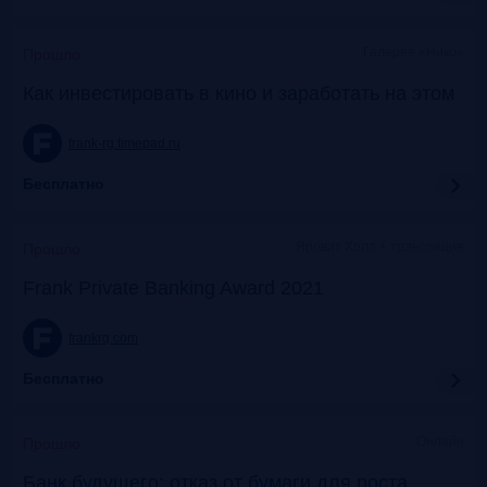
Галерея «Нико»
Прошло
Как инвестировать в кино и заработать на этом
frank-rg.timepad.ru
Бесплатно
Яровит Холл + трансляция
Прошло
Frank Private Banking Award 2021
frankrg.com
Бесплатно
Онлайн
Прошло
Банк будущего: отказ от бумаги для роста