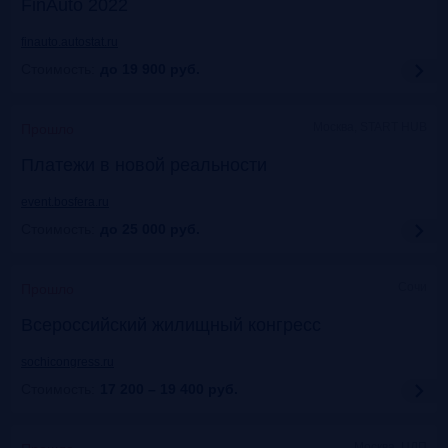
FinAuto 2022
finauto.autostat.ru
Стоимость:
до 19 900
руб.
Москва, START HUB
Прошло
Платежи в новой реальности
event.bosfera.ru
Стоимость:
до 25 000
руб.
Сочи
Прошло
Всероссийский жилищный конгресс
sochicongress.ru
Стоимость:
17 200 – 19 400
руб.
Москва, ЦДП