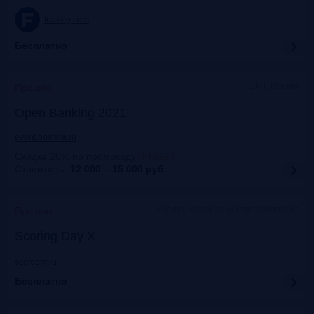
frankrg.com
Бесплатно
ЦМТ, Москва
Прошло
Open Banking 2021
event.bosfera.ru
Скидка 20% по промокоду
:
FRG20
Стоимость:
12 000 – 15 000
руб.
Москва, Конгресс-центр технополис
Прошло
Scoring Day X
scorconf.ru
Бесплатно