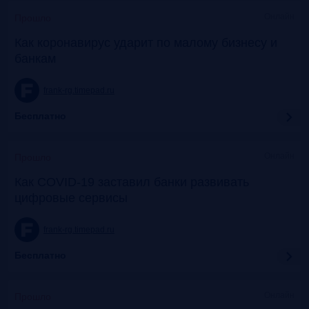
Онлайн
Прошло
Как коронавирус ударит по малому бизнесу и
банкам
frank-rg.timepad.ru
Бесплатно
Онлайн
Прошло
Как COVID-19 заставил банки развивать
цифровые сервисы
frank-rg.timepad.ru
Бесплатно
Онлайн
Прошло