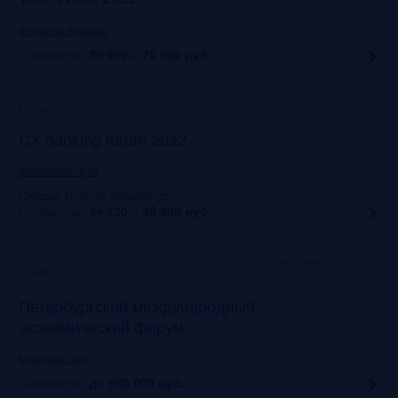
techweek.moscow
Стоимость:
30 000 – 70 000
руб.
Москва, Marriott Novy Arbat
Прошло
CX banking forum 2022
auditorium-cg.ru
Скидка 10% по промокоду
:
Aud22
Стоимость:
34 230 – 48 900
руб.
Санкт-Петербург, Конгрессно-выставочный центр
Прошло
«Экспофорум»
Петербургский международный
экономический форум
forumspb.com
Стоимость:
до 960 000
руб.