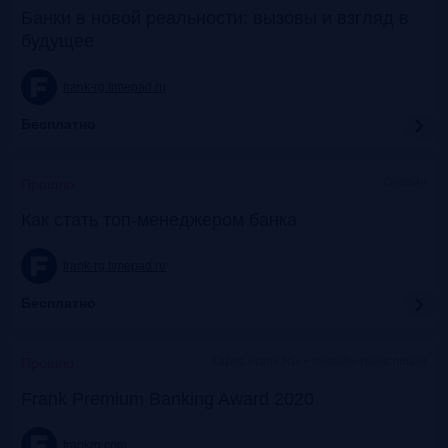
Банки в новой реальности: вызовы и взгляд в
будущее
frank-rg.timepad.ru
Бесплатно
Онлайн
Прошло
Как стать топ-менеджером банка
frank-rg.timepad.ru
Бесплатно
Офис Frank RG + онлайн-трансляции
Прошло
Frank Premium Banking Award 2020
frankrg.com