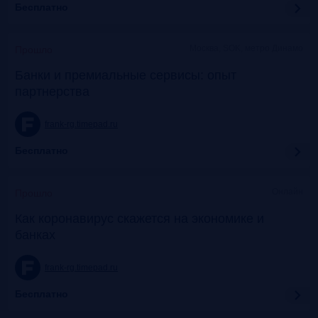
Бесплатно
Москва, SOK, метро Динамо
Прошло
Банки и премиальные сервисы: опыт
партнерства
frank-rg.timepad.ru
Бесплатно
Онлайн
Прошло
Как коронавирус скажется на экономике и
банках
frank-rg.timepad.ru
Бесплатно