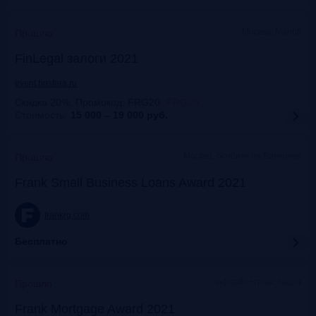
Москва, Mariott
Прошло
FinLegal залоги 2021
event.bosfera.ru
Скидка 20%. Промокод: FRG20
:
FRG20
Стоимость:
15 000 – 19 000
руб.
Москва, особняк на Волхонке
Прошло
Frank Small Business Loans Award 2021
frankrg.com
Бесплатно
офлайн+трансляция
Прошло
Frank Mortgage Award 2021