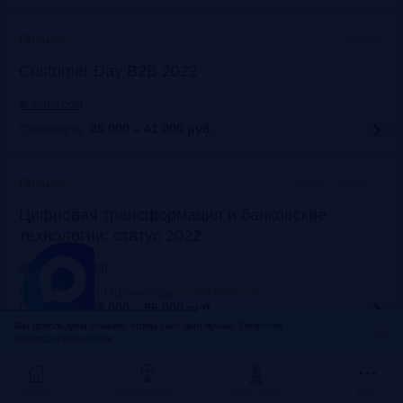
Онлайн
Прошло
Customer Day B2B 2022
fb-forum.com
Стоимость:
20 000 – 41 000
руб.
Москва, Марриотт
Прошло
Цифровая трансформация и банковские
технологии: статус 2022
dialogmanag.com
Скидка 10% по промокоду
:
FRANKRG10
Стоимость:
69 000 – 96 000
руб.
Мы используем cookies, чтобы сайт был лучше.
Политика
конфиденциальности.
Москва, ЦДП
Прошло
FinNext 2022
Главная
Исследования
Frank Award
Ещё