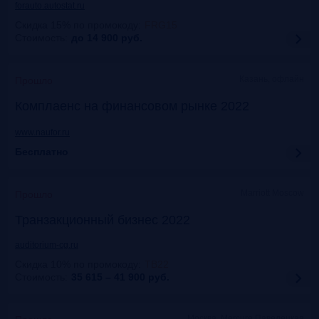
forauto.autostat.ru
Скидка 15% по промокоду
:
FRG15
Стоимость:
до 14 900
руб.
Казань, офлайн
Прошло
Комплаенс на финансовом рынке 2022
www.naufor.ru
Бесплатно
Marriott Moscow
Прошло
Транзакционный бизнес 2022
auditorium-cg.ru
Скидка 10% по промокоду
:
ТВ22
Стоимость:
35 615 – 41 900
руб.
Москва, Mercure Павелецкая