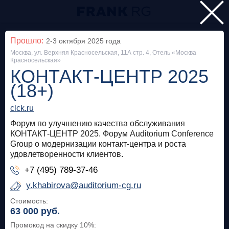
Главная
Прошло:
2-3 октября 2025
года
Москва, ул. Верхняя Красносельская, 11А стр. 4, Отель «Москва
Мероприятия
Красносельская»
КОНТАКТ-ЦЕНТР 2025
Все
(18+)
Особняк на Волхонке
Прошло
clck.ru
Frank Private Banking Award 2018
Форум по улучшению качества обслуживания
КОНТАКТ-ЦЕНТР 2025. Форум Auditorium Conference
Group о модернизации контакт-центра и роста
frankrg.com
удовлетворенности клиентов.
Бесплатно
+7 (495) 789-37-46
y.khabirova@auditorium-cg.ru
Москва, SOK
Прошло
Стоимость:
63 000
руб.
Meetup «Дедолларизация, санкции и capital
Промокод на скидку 10%
:
control: чего ждать в России?»