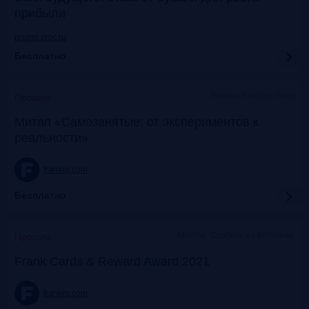
прибыли
promo.croc.ru
Бесплатно
Москва, Meeting Point
Прошло
Митап «Самозанятые: от экспериментов к
реальности»
frankrg.com
Бесплатно
Москва, Особняк на Волхонке
Прошло
Frank Cards & Reward Award 2021
frankrg.com