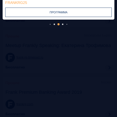
FRANKRG25
frank-rg.timepad.ru
ПРОГРАММА
Бесплатно
Московская Биржа
Прошло
Meetup Frankly Speaking: Екатерина Трофимова
frank-rg.timepad.ru
Бесплатно
Москва
Прошло
Frank Premium Banking Award 2019
frankrg.com
Бесплатно