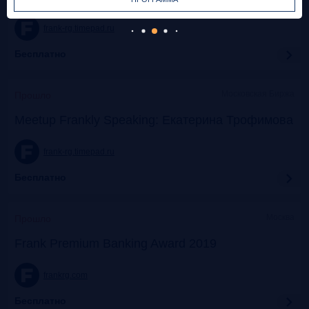
frank-rg.timepad.ru
Бесплатно
Московская Биржа
Прошло
Meetup Frankly Speaking: Екатерина Трофимова
frank-rg.timepad.ru
Бесплатно
Москва
Прошло
Frank Premium Banking Award 2019
frankrg.com
Бесплатно