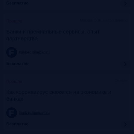
Бесплатно
Москва, SOK, метро Динамо
Прошло
Банки и премиальные сервисы: опыт
партнерства
frank-rg.timepad.ru
Бесплатно
Онлайн
Прошло
Как коронавирус скажется на экономике и
банках
frank-rg.timepad.ru
Бесплатно