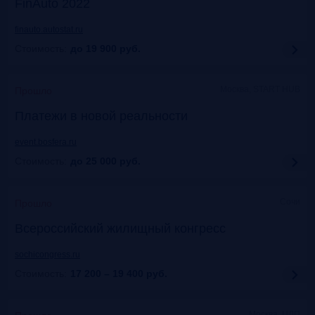
FinAuto 2022
finauto.autostat.ru
Стоимость:
до 19 900
руб.
Москва, START HUB
Прошло
Платежи в новой реальности
event.bosfera.ru
Стоимость:
до 25 000
руб.
Сочи
Прошло
Всероссийский жилищный конгресс
sochicongress.ru
Стоимость:
17 200 – 19 400
руб.
Москва, ЦДП