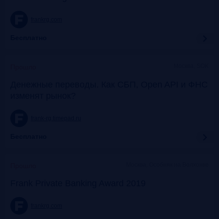
frankrg.com
Бесплатно
Москва, SOK
Прошло
Денежные переводы. Как СБП, Open API и ФНС
изменят рынок?
frank-rg.timepad.ru
Бесплатно
Москва, Особняк на Волхонке
Прошло
Frank Private Banking Award 2019
frankrg.com