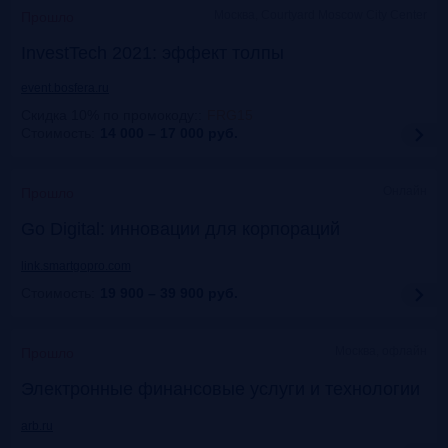
Москва, Courtyard Moscow City Center
Прошло
InvestTech 2021: эффект толпы
event.bosfera.ru
Скидка 10% по промокоду:
:
FRG15
Стоимость:
14 000 – 17 000
руб.
Онлайн
Прошло
Gо Digital: инновации для корпораций
link.smartgopro.com
Стоимость:
19 900 – 39 900
руб.
Москва, офлайн
Прошло
Электронные финансовые услуги и технологии
arb.ru