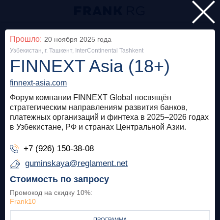
Главная
Прошло:
20 ноября 2025
года
Узбекистан, г. Ташкент, InterContinental Tashkent
Мероприятия
FINNEXT Asia (18+)
Все
finnext-asia.com
Форум компании FINNEXT Global посвящён
Особняк на Волхонке
Прошло
стратегическим направлениям развития банков,
платежных организаций и финтеха в 2025–2026 годах
Frank Private Banking Award 2018
в Узбекистане, РФ и странах Центральной Азии.
frankrg.com
+7 (926) 150-38-08
Бесплатно
guminskaya@reglament.net
Стоимость по запросу
Москва, SOK
Прошло
Промокод на скидку 10%
:
Frank10
Meetup «Дедолларизация, санкции и capital
control: чего ждать в России?»
ПРОГРАММА