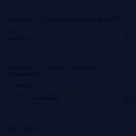
Онлайн
Прошло
Банковская юридическая конференция АБР
asros.ru
Бесплатно
Москва
Прошло
Взыскание 2022: законы, запреты и
цифровизация
napcaforum.ru
Скидка 5% по промокоду
:
NAPCA2021
Стоимость:
до 24 900
руб.
Старт Хаб на Красном Октябре
Прошло
FinWin 2021