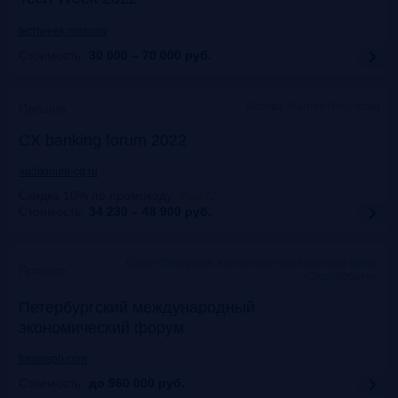
techweek.moscow
Стоимость:
30 000 – 70 000
руб.
Москва, Marriott Novy Arbat
Прошло
CX banking forum 2022
auditorium-cg.ru
Скидка 10% по промокоду
:
Aud22
Стоимость:
34 230 – 48 900
руб.
Санкт-Петербург, Конгрессно-выставочный центр
Прошло
«Экспофорум»
Петербургский международный
экономический форум
forumspb.com
Стоимость:
до 960 000
руб.