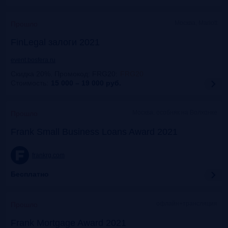
Москва, Mariott
Прошло
FinLegal залоги 2021
event.bosfera.ru
Скидка 20%. Промокод: FRG20
:
FRG20
Стоимость:
15 000 – 19 000
руб.
Москва, особняк на Волхонке
Прошло
Frank Small Business Loans Award 2021
frankrg.com
Бесплатно
офлайн+трансляция
Прошло
Frank Mortgage Award 2021