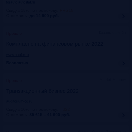
forauto.autostat.ru
Скидка 15% по промокоду
:
FRG15
Стоимость:
до 14 900
руб.
Казань, офлайн
Прошло
Комплаенс на финансовом рынке 2022
www.naufor.ru
Бесплатно
Marriott Moscow
Прошло
Транзакционный бизнес 2022
auditorium-cg.ru
Скидка 10% по промокоду
:
ТВ22
Стоимость:
35 615 – 41 900
руб.
Москва, Mercure Павелецкая