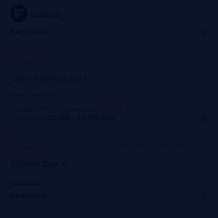
frankrg.com
Бесплатно
ЦМТ, Москва
Прошло
Open Banking 2021
event.bosfera.ru
Скидка 20% по промокоду
:
FRG20
Стоимость:
12 000 – 15 000
руб.
Москва, Конгресс-центр технополис
Прошло
Scoring Day X
scorconf.ru
Бесплатно