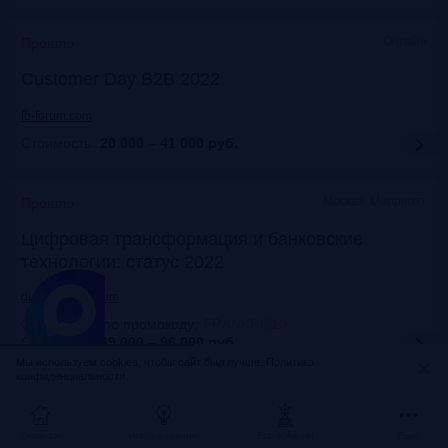
Онлайн
Прошло
Customer Day B2B 2022
fb-forum.com
Стоимость:
20 000 – 41 000
руб.
Москва, Марриотт
Прошло
Цифровая трансформация и банковские
технологии: статус 2022
dialogmanag.com
Скидка 10% по промокоду
:
FRANKRG10
Стоимость:
69 000 – 96 000
руб.
Мы используем cookies, чтобы сайт был лучше.
Политика
конфиденциальности.
Москва, ЦДП
Прошло
FinNext 2022
Главная
Исследования
Frank Award
Ещё