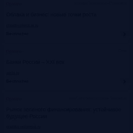
Москва, Технопарк «Сколково»
Прошло
Облака и бизнес: новые точки роста
cloudbusiness.sk.ru
Бесплатно
Сочи
Прошло
Банки России – XXI век
asros.ru
Бесплатно
InterContinental Moscow Tverskaya
Прошло
Рынок зеленого финансирования: устойчивое
будущее России
praktika.vedomosti.ru