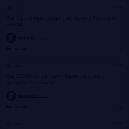
Онлайн
Прошло
Как коронавирус ударит по малому бизнесу и
банкам
frank-rg.timepad.ru
Бесплатно
Онлайн
Прошло
Как COVID-19 заставил банки развивать
цифровые сервисы
frank-rg.timepad.ru
Бесплатно
Онлайн
Прошло