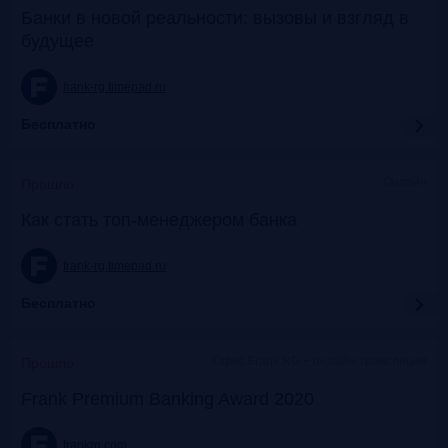
Банки в новой реальности: вызовы и взгляд в
будущее
frank-rg.timepad.ru
Бесплатно
Онлайн
Прошло
Как стать топ-менеджером банка
frank-rg.timepad.ru
Бесплатно
Офис Frank RG + онлайн-трансляции
Прошло
Frank Premium Banking Award 2020
frankrg.com