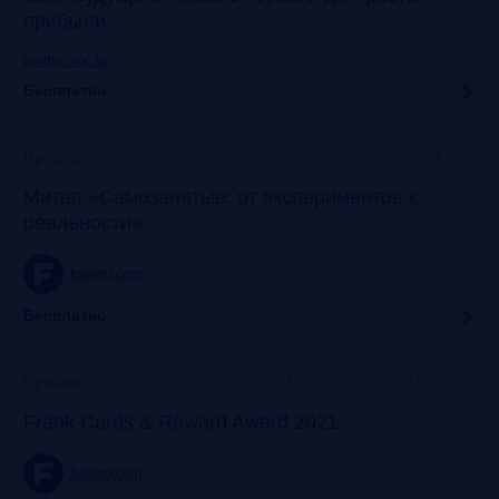
прибыли
promo.croc.ru
Бесплатно
Москва, Meeting Point
Прошло
Митап «Самозанятые: от экспериментов к
реальности»
frankrg.com
Бесплатно
Москва, Особняк на Волхонке
Прошло
Frank Cards & Reward Award 2021
frankrg.com