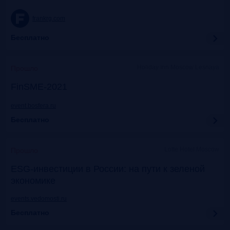
frankrg.com
Бесплатно
Holiday Inn Moscow Lesnaya
Прошло
FinSME-2021
event.bosfera.ru
Бесплатно
Lotte Hotel Moscow
Прошло
ESG-инвестиции в России: на пути к зеленой
экономике
events.vedomosti.ru
Бесплатно