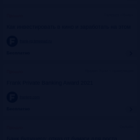
Галерея «Нико»
Прошло
Как инвестировать в кино и заработать на этом
frank-rg.timepad.ru
Бесплатно
Яровит Холл + трансляция
Прошло
Frank Private Banking Award 2021
frankrg.com
Бесплатно
Онлайн
Прошло
Банк будущего: отказ от бумаги для роста