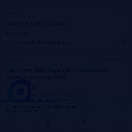
Онлайн
Прошло
Customer Day B2B 2022
fb-forum.com
Стоимость:
20 000 – 41 000
руб.
Москва, Марриотт
Прошло
Цифровая трансформация и банковские
технологии: статус 2022
dialogmanag.com
Скидка 10% по промокоду
:
FRANKRG10
Стоимость:
69 000 – 96 000
руб.
Мы используем cookies, чтобы сайт был лучше.
Политика
конфиденциальности.
Москва, ЦДП
Прошло
FinNext 2022
Главная
Исследования
Frank Award
Ещё