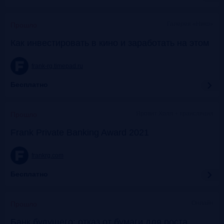
Галерея «Нико»
Прошло
Как инвестировать в кино и заработать на этом
frank-rg.timepad.ru
Бесплатно
Яровит Холл + трансляция
Прошло
Frank Private Banking Award 2021
frankrg.com
Бесплатно
Онлайн
Прошло
Банк будущего: отказ от бумаги для роста