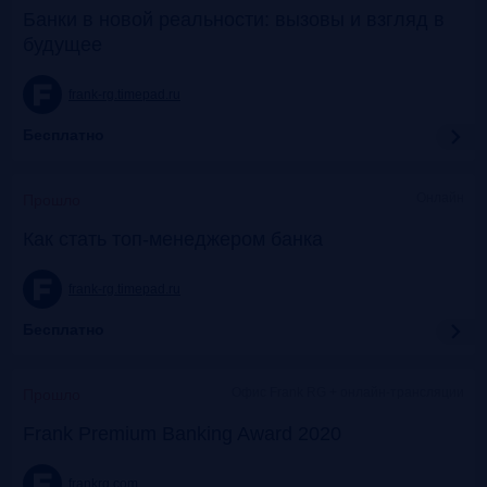
Банки в новой реальности: вызовы и взгляд в
будущее
frank-rg.timepad.ru
Бесплатно
Онлайн
Прошло
Как стать топ-менеджером банка
frank-rg.timepad.ru
Бесплатно
Офис Frank RG + онлайн-трансляции
Прошло
Frank Premium Banking Award 2020
frankrg.com