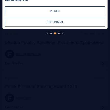
frank-rg.timepad.ru
ИТОГИ
Бесплатно
ПРОГРАММА
Московская Биржа
Прошло
Meetup Frankly Speaking: Екатерина Трофимова
frank-rg.timepad.ru
Бесплатно
Москва
Прошло
Frank Premium Banking Award 2019
frankrg.com
Бесплатно