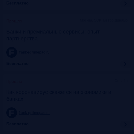
Бесплатно
Москва, SOK, метро Динамо
Прошло
Банки и премиальные сервисы: опыт
партнерства
frank-rg.timepad.ru
Бесплатно
Онлайн
Прошло
Как коронавирус скажется на экономике и
банках
frank-rg.timepad.ru
Бесплатно