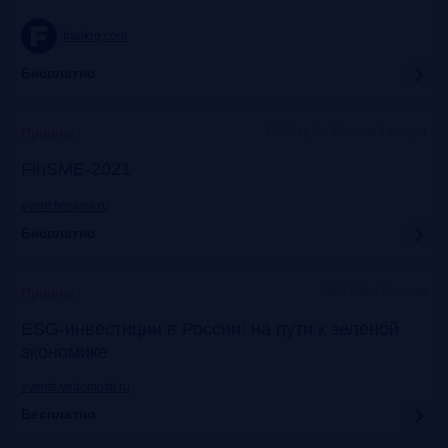
frankrg.com
Бесплатно
Holiday Inn Moscow Lesnaya
Прошло
FinSME-2021
event.bosfera.ru
Бесплатно
Lotte Hotel Moscow
Прошло
ESG-инвестиции в России: на пути к зеленой
экономике
events.vedomosti.ru
Бесплатно