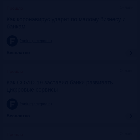
Онлайн
Прошло
Как коронавирус ударит по малому бизнесу и
банкам
frank-rg.timepad.ru
Бесплатно
Онлайн
Прошло
Как COVID-19 заставил банки развивать
цифровые сервисы
frank-rg.timepad.ru
Бесплатно
Онлайн
Прошло