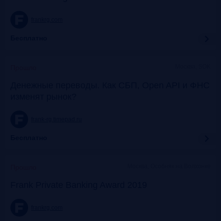
frankrg.com
Бесплатно
Москва, SOK
Прошло
Денежные переводы. Как СБП, Open API и ФНС
изменят рынок?
frank-rg.timepad.ru
Бесплатно
Москва, Особняк на Волхонке
Прошло
Frank Private Banking Award 2019
frankrg.com