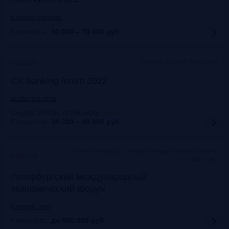
techweek.moscow
Стоимость:
30 000 – 70 000
руб.
Москва, Marriott Novy Arbat
Прошло
CX banking forum 2022
auditorium-cg.ru
Скидка 10% по промокоду
:
Aud22
Стоимость:
34 230 – 48 900
руб.
Санкт-Петербург, Конгрессно-выставочный центр
Прошло
«Экспофорум»
Петербургский международный
экономический форум
forumspb.com
Стоимость:
до 960 000
руб.