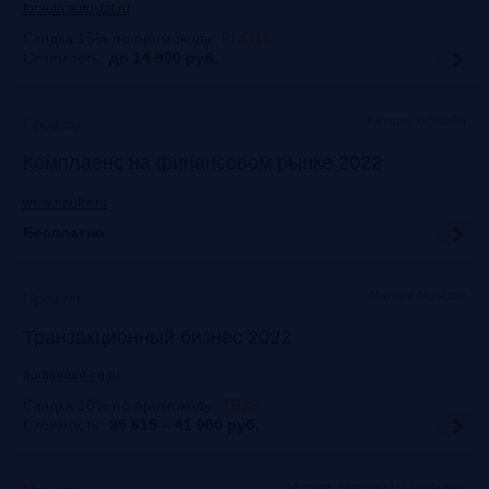
forauto.autostat.ru
Скидка 15% по промокоду
:
FRG15
Стоимость:
до 14 900
руб.
Казань, офлайн
Прошло
Комплаенс на финансовом рынке 2022
www.naufor.ru
Бесплатно
Marriott Moscow
Прошло
Транзакционный бизнес 2022
auditorium-cg.ru
Скидка 10% по промокоду
:
ТВ22
Стоимость:
35 615 – 41 900
руб.
Москва, Mercure Павелецкая