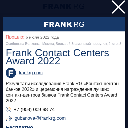
Главная
Мероприятия
Прошло:
6 июля 2022
года
Все
Особняк на Волхонке. Москва, Большой Знаменский переулок, 2, стр. 3
Frank Contact Centers
Award 2022
Особняк на Волхонке
Прошло
Frank Private Banking Award 2018
frankrg.com
frankrg.com
Результаты исследования Frank RG «Контакт-центры
банков 2022» и церемония награждения лучших
Бесплатно
контакт-центров банков Frank Contact Centers Award
2022.
+7 (903) 009-98-74
Москва, SOK
Прошло
gubanova@frankrg.com
Meetup «Дедолларизация, санкции и capital
control: чего ждать в России?»
Бесплатно