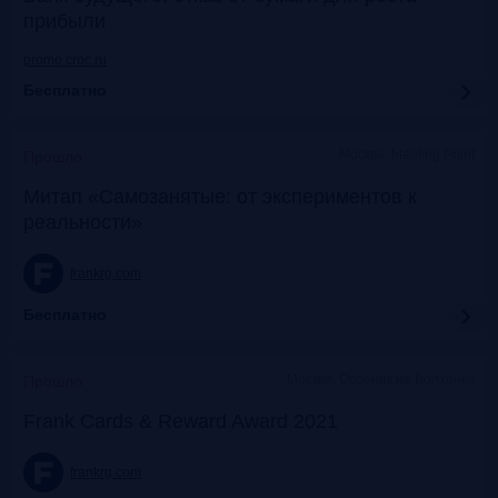
прибыли
promo.croc.ru
Бесплатно
Москва, Meeting Point
Прошло
Митап «Самозанятые: от экспериментов к
реальности»
frankrg.com
Бесплатно
Москва, Особняк на Волхонке
Прошло
Frank Cards & Reward Award 2021
frankrg.com