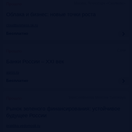
Москва, Технопарк «Сколково»
Прошло
Облака и бизнес: новые точки роста
cloudbusiness.sk.ru
Бесплатно
Сочи
Прошло
Банки России – XXI век
asros.ru
Бесплатно
InterContinental Moscow Tverskaya
Прошло
Рынок зеленого финансирования: устойчивое
будущее России
praktika.vedomosti.ru