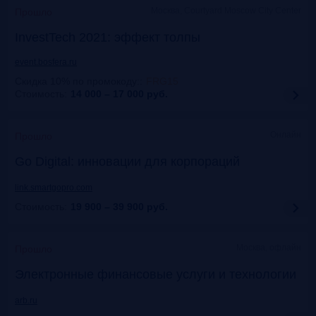
Москва, Courtyard Moscow City Center
Прошло
InvestTech 2021: эффект толпы
event.bosfera.ru
Скидка 10% по промокоду:
:
FRG15
Стоимость:
14 000 – 17 000
руб.
Онлайн
Прошло
Gо Digital: инновации для корпораций
link.smartgopro.com
Стоимость:
19 900 – 39 900
руб.
Москва, офлайн
Прошло
Электронные финансовые услуги и технологии
arb.ru