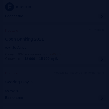
frankrg.com
Бесплатно
ЦМТ, Москва
Прошло
Open Banking 2021
event.bosfera.ru
Скидка 20% по промокоду
:
FRG20
Стоимость:
12 000 – 15 000
руб.
Москва, Конгресс-центр технополис
Прошло
Scoring Day X
scorconf.ru
Бесплатно