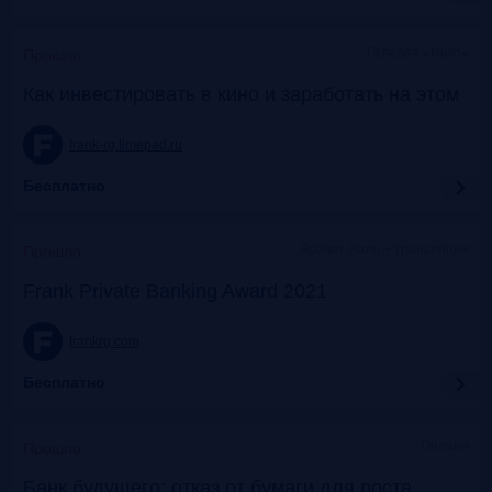
Галерея «Нико»
Прошло
Как инвестировать в кино и заработать на этом
frank-rg.timepad.ru
Бесплатно
Яровит Холл + трансляция
Прошло
Frank Private Banking Award 2021
frankrg.com
Бесплатно
Онлайн
Прошло
Банк будущего: отказ от бумаги для роста