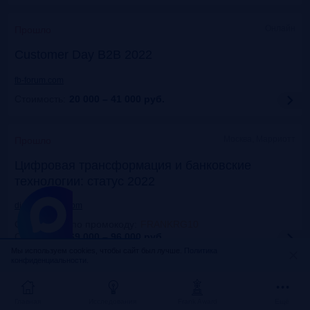
Онлайн
Прошло
Customer Day B2B 2022
fb-forum.com
Стоимость:
20 000 – 41 000
руб.
Москва, Марриотт
Прошло
Цифровая трансформация и банковские
технологии: статус 2022
dialogmanag.com
Скидка 10% по промокоду
:
FRANKRG10
Стоимость:
69 000 – 96 000
руб.
Мы используем cookies, чтобы сайт был лучше.
Политика
конфиденциальности.
Москва, ЦДП
Прошло
FinNext 2022
Главная
Исследования
Frank Award
Ещё