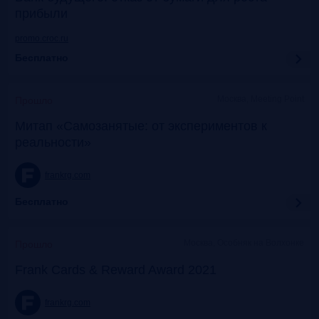
прибыли
promo.croc.ru
Бесплатно
Москва, Meeting Point
Прошло
Митап «Самозанятые: от экспериментов к
реальности»
frankrg.com
Бесплатно
Москва, Особняк на Волхонке
Прошло
Frank Cards & Reward Award 2021
frankrg.com