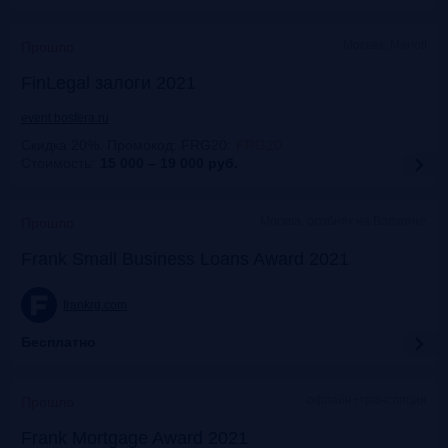
Москва, Mariott
Прошло
FinLegal залоги 2021
event.bosfera.ru
Скидка 20%. Промокод: FRG20
:
FRG20
Стоимость:
15 000 – 19 000
руб.
Москва, особняк на Волхонке
Прошло
Frank Small Business Loans Award 2021
frankrg.com
Бесплатно
офлайн+трансляция
Прошло
Frank Mortgage Award 2021