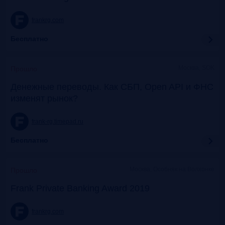
frankrg.com
Бесплатно
Москва, SOK
Прошло
Денежные переводы. Как СБП, Open API и ФНС
изменят рынок?
frank-rg.timepad.ru
Бесплатно
Москва, Особняк на Волхонке
Прошло
Frank Private Banking Award 2019
frankrg.com