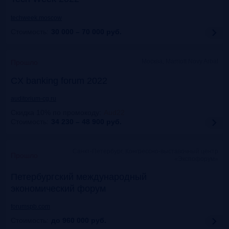
techweek.moscow
Стоимость:
30 000 – 70 000
руб.
Москва, Marriott Novy Arbat
Прошло
CX banking forum 2022
auditorium-cg.ru
Скидка 10% по промокоду
:
Aud22
Стоимость:
34 230 – 48 900
руб.
Санкт-Петербург, Конгрессно-выставочный центр
Прошло
«Экспофорум»
Петербургский международный
экономический форум
forumspb.com
Стоимость:
до 960 000
руб.