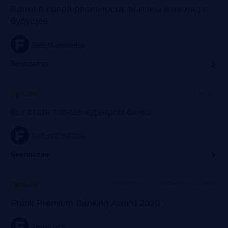
Банки в новой реальности: вызовы и взгляд в
будущее
frank-rg.timepad.ru
Бесплатно
Онлайн
Прошло
Как стать топ-менеджером банка
frank-rg.timepad.ru
Бесплатно
Офис Frank RG + онлайн-трансляции
Прошло
Frank Premium Banking Award 2020
frankrg.com