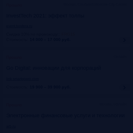
Москва, Courtyard Moscow City Center
Прошло
InvestTech 2021: эффект толпы
event.bosfera.ru
Скидка 10% по промокоду:
:
FRG15
Стоимость:
14 000 – 17 000
руб.
Онлайн
Прошло
Gо Digital: инновации для корпораций
link.smartgopro.com
Стоимость:
19 900 – 39 900
руб.
Москва, офлайн
Прошло
Электронные финансовые услуги и технологии
arb.ru