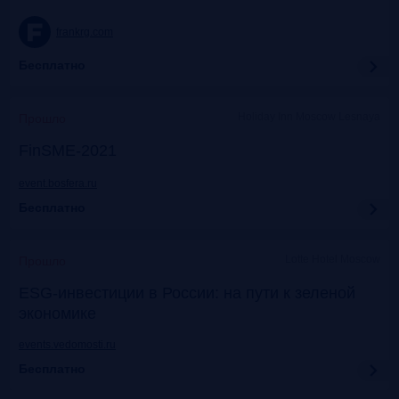
frankrg.com
Бесплатно
Holiday Inn Moscow Lesnaya
Прошло
FinSME-2021
event.bosfera.ru
Бесплатно
Lotte Hotel Moscow
Прошло
ESG-инвестиции в России: на пути к зеленой
экономике
events.vedomosti.ru
Бесплатно