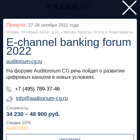
Главная
Прошло:
27-28 октября 2022
года
Москва, Ул Новый Арбат, д.32, «Звезды Арбата» Отель и Апартаменты
Мероприятия
E-channel banking forum
Все
2022
auditorium-cg.ru
Особняк на Волхонке
Прошло
На форуме Auditoroium CG речь пойдет о развитии
Frank Private Banking Award 2018
цифровых каналов в новых условиях.
+7 (495) 789-37-46
frankrg.com
info@auditorium-cg.ru
Бесплатно
Стоимость:
34 230 – 48 900
руб.
Москва, SOK
Прошло
Скидка 10%
:
AudECH22
Meetup «Дедолларизация, санкции и capital
control: чего ждать в России?»
ПРОГРАММА