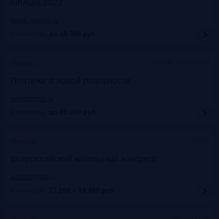
FinAuto 2022
finauto.autostat.ru
Стоимость:
до 19 900
руб.
Москва, START HUB
Прошло
Платежи в новой реальности
event.bosfera.ru
Стоимость:
до 25 000
руб.
Сочи
Прошло
Всероссийский жилищный конгресс
sochicongress.ru
Стоимость:
17 200 – 19 400
руб.
Москва, ЦДП