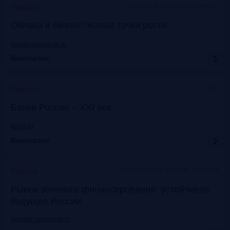
Москва, Технопарк «Сколково»
Прошло
Облака и бизнес: новые точки роста
cloudbusiness.sk.ru
Бесплатно
Сочи
Прошло
Банки России – XXI век
asros.ru
Бесплатно
InterContinental Moscow Tverskaya
Прошло
Рынок зеленого финансирования: устойчивое
будущее России
praktika.vedomosti.ru