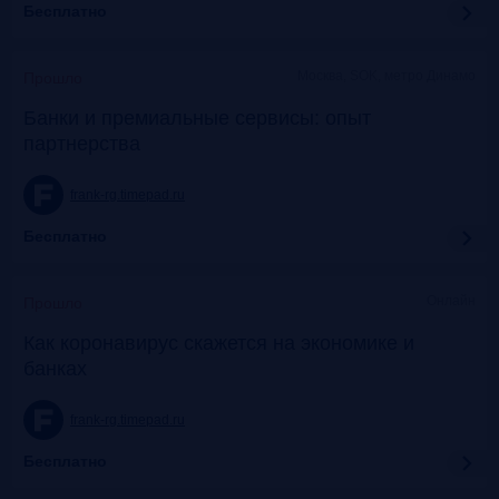
Бесплатно
Москва, SOK, метро Динамо
Прошло
Банки и премиальные сервисы: опыт
партнерства
frank-rg.timepad.ru
Бесплатно
Онлайн
Прошло
Как коронавирус скажется на экономике и
банках
frank-rg.timepad.ru
Бесплатно