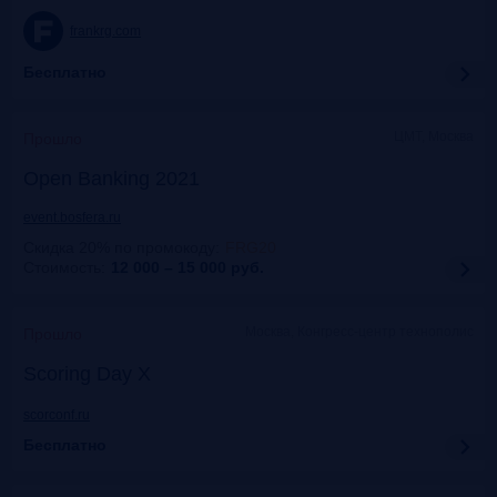
frankrg.com
Бесплатно
ЦМТ, Москва
Прошло
Open Banking 2021
event.bosfera.ru
Скидка 20% по промокоду
:
FRG20
Стоимость:
12 000 – 15 000
руб.
Москва, Конгресс-центр технополис
Прошло
Scoring Day X
scorconf.ru
Бесплатно