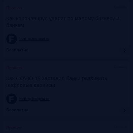
Онлайн
Прошло
Как коронавирус ударит по малому бизнесу и
банкам
frank-rg.timepad.ru
Бесплатно
Онлайн
Прошло
Как COVID-19 заставил банки развивать
цифровые сервисы
frank-rg.timepad.ru
Бесплатно
Онлайн
Прошло