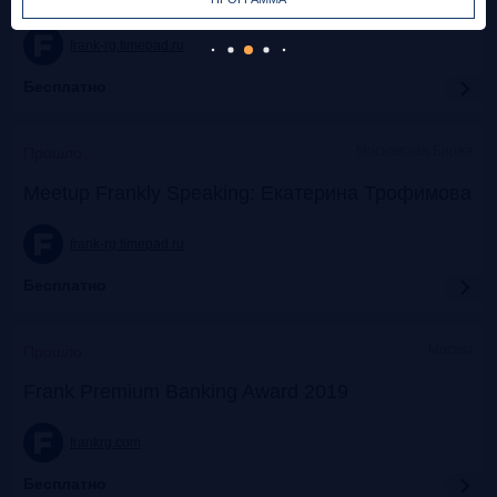
frank-rg.timepad.ru
Бесплатно
Московская Биржа
Прошло
Meetup Frankly Speaking: Екатерина Трофимова
frank-rg.timepad.ru
Бесплатно
Москва
Прошло
Frank Premium Banking Award 2019
frankrg.com
Бесплатно