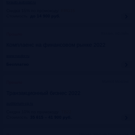
forauto.autostat.ru
Скидка 15% по промокоду
:
FRG15
Стоимость:
до 14 900
руб.
Казань, офлайн
Прошло
Комплаенс на финансовом рынке 2022
www.naufor.ru
Бесплатно
Marriott Moscow
Прошло
Транзакционный бизнес 2022
auditorium-cg.ru
Скидка 10% по промокоду
:
ТВ22
Стоимость:
35 615 – 41 900
руб.
Москва, Mercure Павелецкая