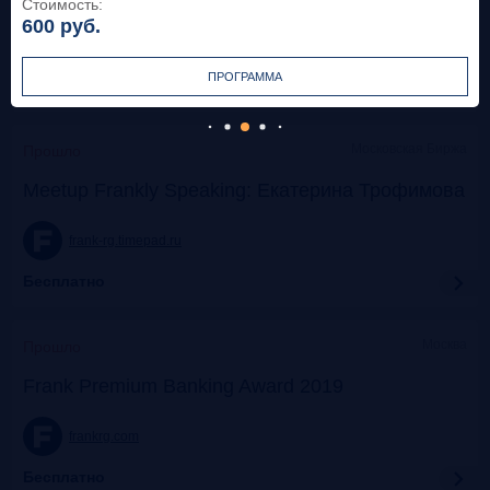
Стоимость:
600
руб.
frank-rg.timepad.ru
ПРОГРАММА
Бесплатно
Московская Биржа
Прошло
Meetup Frankly Speaking: Екатерина Трофимова
frank-rg.timepad.ru
Бесплатно
Москва
Прошло
Frank Premium Banking Award 2019
frankrg.com
Бесплатно