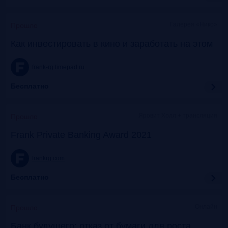
Галерея «Нико»
Прошло
Как инвестировать в кино и заработать на этом
frank-rg.timepad.ru
Бесплатно
Яровит Холл + трансляция
Прошло
Frank Private Banking Award 2021
frankrg.com
Бесплатно
Онлайн
Прошло
Банк будущего: отказ от бумаги для роста