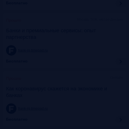
Бесплатно
Москва, SOK, метро Динамо
Прошло
Банки и премиальные сервисы: опыт
партнерства
frank-rg.timepad.ru
Бесплатно
Онлайн
Прошло
Как коронавирус скажется на экономике и
банках
frank-rg.timepad.ru
Бесплатно