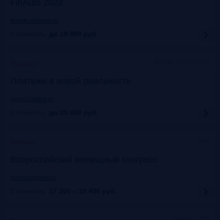
FinAuto 2022
finauto.autostat.ru
Стоимость:
до 19 900
руб.
Москва, START HUB
Прошло
Платежи в новой реальности
event.bosfera.ru
Стоимость:
до 25 000
руб.
Сочи
Прошло
Всероссийский жилищный конгресс
sochicongress.ru
Стоимость:
17 200 – 19 400
руб.
Москва, ЦДП