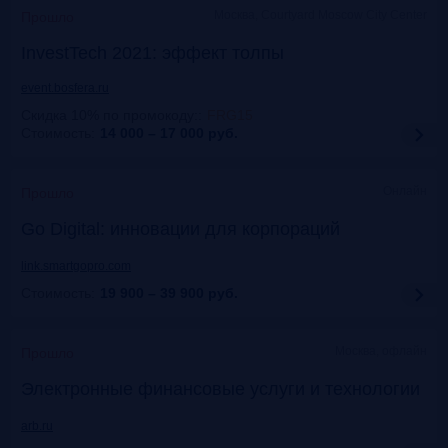
Москва, Courtyard Moscow City Center
Прошло
InvestTech 2021: эффект толпы
event.bosfera.ru
Скидка 10% по промокоду:
:
FRG15
Стоимость:
14 000 – 17 000
руб.
Онлайн
Прошло
Gо Digital: инновации для корпораций
link.smartgopro.com
Стоимость:
19 900 – 39 900
руб.
Москва, офлайн
Прошло
Электронные финансовые услуги и технологии
arb.ru