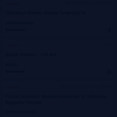
Москва, Технопарк «Сколково»
Прошло
Облака и бизнес: новые точки роста
cloudbusiness.sk.ru
Бесплатно
Сочи
Прошло
Банки России – XXI век
asros.ru
Бесплатно
InterContinental Moscow Tverskaya
Прошло
Рынок зеленого финансирования: устойчивое
будущее России
praktika.vedomosti.ru