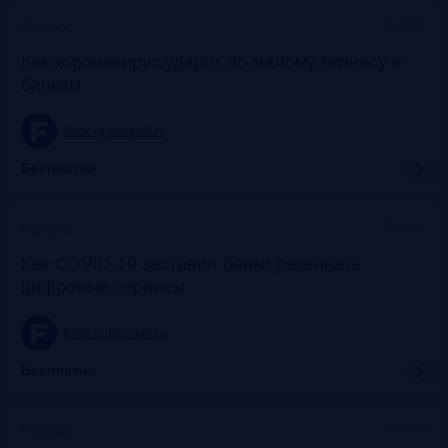
Онлайн
Прошло
Как коронавирус ударит по малому бизнесу и
банкам
frank-rg.timepad.ru
Бесплатно
Онлайн
Прошло
Как COVID-19 заставил банки развивать
цифровые сервисы
frank-rg.timepad.ru
Бесплатно
Онлайн
Прошло