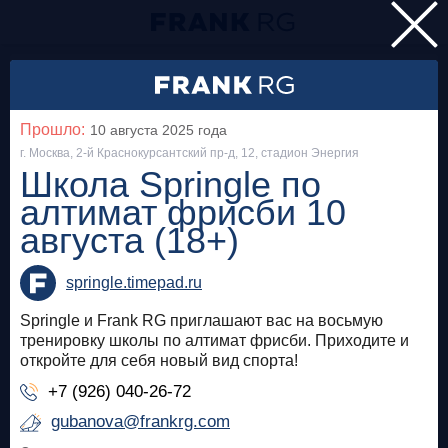
Главная
Мероприятия
Прошло:
10 августа 2025
года
Все
г. Москва, 2-й Краснокурсантский пр-д, 12, стадион Энергия
Школа Springle по
алтимат фрисби 10
Особняк на Волхонке
Прошло
августа (18+)
Frank Private Banking Award 2018
springle.timepad.ru
frankrg.com
Springle и Frank RG приглашают вас на восьмую
Бесплатно
тренировку школы по алтимат фрисби. Приходите и
откройте для себя новый вид спорта!
Москва, SOK
Прошло
+7 (926) 040-26-72
Meetup «Дедолларизация, санкции и capital
gubanova@frankrg.com
control: чего ждать в России?»