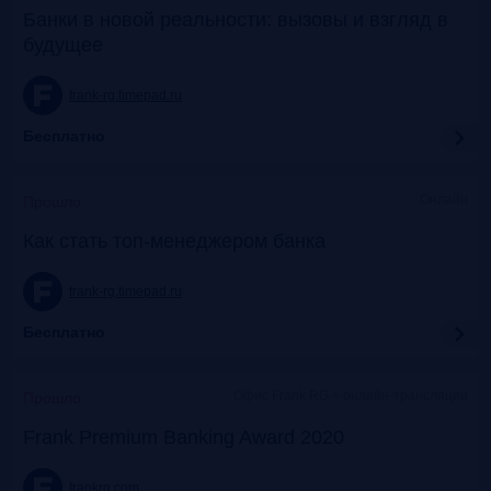
Банки в новой реальности: вызовы и взгляд в
будущее
frank-rg.timepad.ru
Бесплатно
Онлайн
Прошло
Как стать топ-менеджером банка
frank-rg.timepad.ru
Бесплатно
Офис Frank RG + онлайн-трансляции
Прошло
Frank Premium Banking Award 2020
frankrg.com