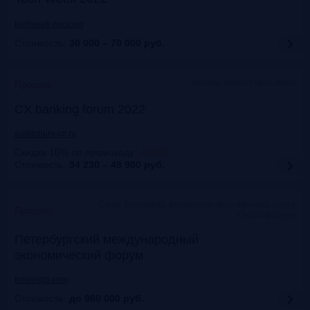
techweek.moscow
Стоимость:
30 000 – 70 000
руб.
Москва, Marriott Novy Arbat
Прошло
CX banking forum 2022
auditorium-cg.ru
Скидка 10% по промокоду
:
Aud22
Стоимость:
34 230 – 48 900
руб.
Санкт-Петербург, Конгрессно-выставочный центр
Прошло
«Экспофорум»
Петербургский международный
экономический форум
forumspb.com
Стоимость:
до 960 000
руб.