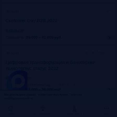
Онлайн
Прошло
Customer Day B2B 2022
fb-forum.com
Стоимость:
20 000 – 41 000
руб.
Москва, Марриотт
Прошло
Цифровая трансформация и банковские
технологии: статус 2022
dialogmanag.com
Скидка 10% по промокоду
:
FRANKRG10
Стоимость:
69 000 – 96 000
руб.
Мы используем cookies, чтобы сайт был лучше.
Политика
конфиденциальности.
Москва, ЦДП
Прошло
FinNext 2022
Главная
Исследования
Frank Award
Ещё