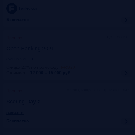
frankrg.com
Бесплатно
ЦМТ, Москва
Прошло
Open Banking 2021
event.bosfera.ru
Скидка 20% по промокоду
:
FRG20
Стоимость:
12 000 – 15 000
руб.
Москва, Конгресс-центр технополис
Прошло
Scoring Day X
scorconf.ru
Бесплатно