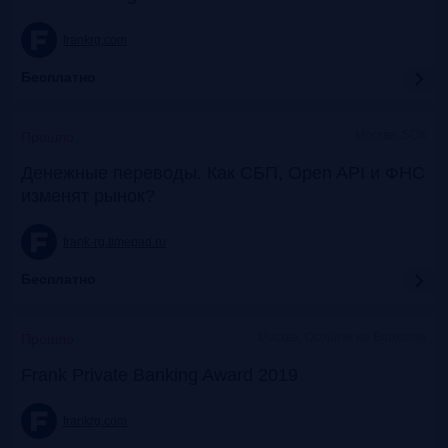
frankrg.com
Бесплатно
Москва, SOK
Прошло
Денежные переводы. Как СБП, Open API и ФНС
изменят рынок?
frank-rg.timepad.ru
Бесплатно
Москва, Особняк на Волхонке
Прошло
Frank Private Banking Award 2019
frankrg.com