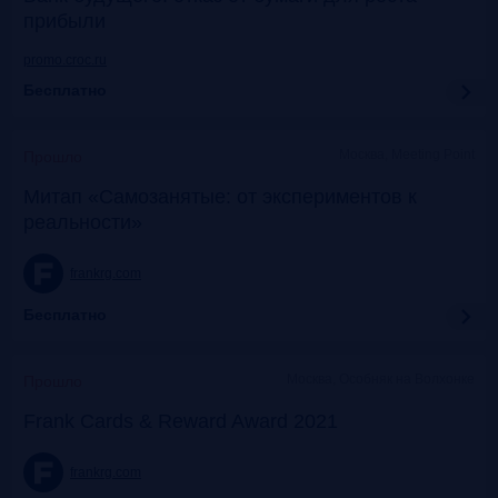
прибыли
promo.croc.ru
Бесплатно
Москва, Meeting Point
Прошло
Митап «Самозанятые: от экспериментов к
реальности»
frankrg.com
Бесплатно
Москва, Особняк на Волхонке
Прошло
Frank Cards & Reward Award 2021
frankrg.com