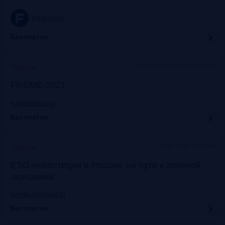
frankrg.com
Бесплатно
Holiday Inn Moscow Lesnaya
Прошло
FinSME-2021
event.bosfera.ru
Бесплатно
Lotte Hotel Moscow
Прошло
ESG-инвестиции в России: на пути к зеленой
экономике
events.vedomosti.ru
Бесплатно