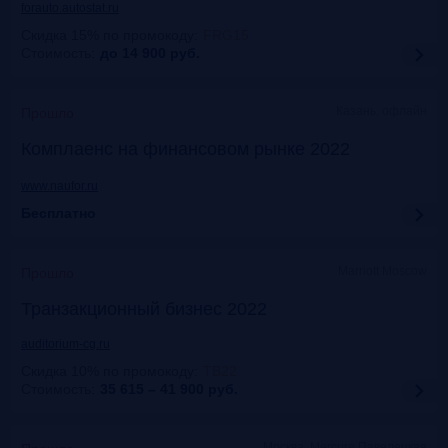
forauto.autostat.ru
Скидка 15% по промокоду
:
FRG15
Стоимость:
до 14 900
руб.
Казань, офлайн
Прошло
Комплаенс на финансовом рынке 2022
www.naufor.ru
Бесплатно
Marriott Moscow
Прошло
Транзакционный бизнес 2022
auditorium-cg.ru
Скидка 10% по промокоду
:
ТВ22
Стоимость:
35 615 – 41 900
руб.
Москва, Mercure Павелецкая