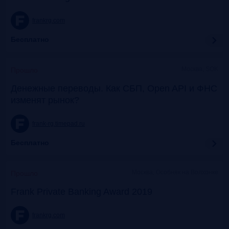
frankrg.com
Бесплатно
Москва, SOK
Прошло
Денежные переводы. Как СБП, Open API и ФНС
изменят рынок?
frank-rg.timepad.ru
Бесплатно
Москва, Особняк на Волхонке
Прошло
Frank Private Banking Award 2019
frankrg.com