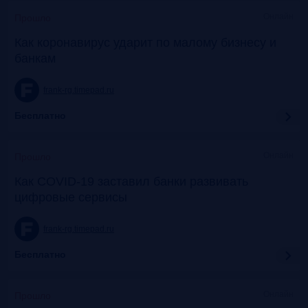
Онлайн
Прошло
Как коронавирус ударит по малому бизнесу и
банкам
frank-rg.timepad.ru
Бесплатно
Онлайн
Прошло
Как COVID-19 заставил банки развивать
цифровые сервисы
frank-rg.timepad.ru
Бесплатно
Онлайн
Прошло