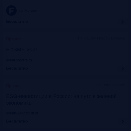
frankrg.com
Бесплатно
Holiday Inn Moscow Lesnaya
Прошло
FinSME-2021
event.bosfera.ru
Бесплатно
Lotte Hotel Moscow
Прошло
ESG-инвестиции в России: на пути к зеленой
экономике
events.vedomosti.ru
Бесплатно