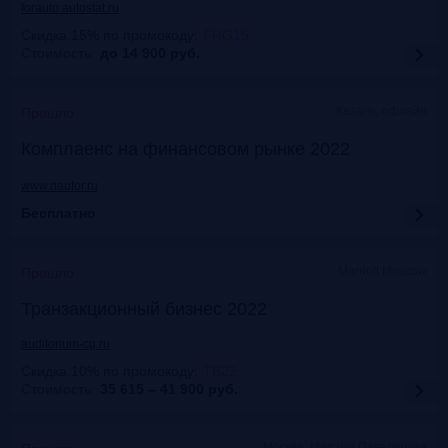
forauto.autostat.ru
Скидка 15% по промокоду
:
FRG15
Стоимость:
до 14 900
руб.
Казань, офлайн
Прошло
Комплаенс на финансовом рынке 2022
www.naufor.ru
Бесплатно
Marriott Moscow
Прошло
Транзакционный бизнес 2022
auditorium-cg.ru
Скидка 10% по промокоду
:
ТВ22
Стоимость:
35 615 – 41 900
руб.
Москва, Mercure Павелецкая