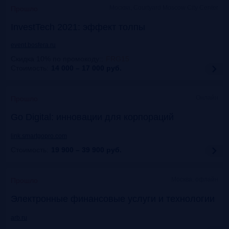
Москва, Courtyard Moscow City Center
Прошло
InvestTech 2021: эффект толпы
event.bosfera.ru
Скидка 10% по промокоду:
:
FRG15
Стоимость:
14 000 – 17 000
руб.
Онлайн
Прошло
Gо Digital: инновации для корпораций
link.smartgopro.com
Стоимость:
19 900 – 39 900
руб.
Москва, офлайн
Прошло
Электронные финансовые услуги и технологии
arb.ru