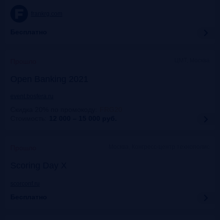
frankrg.com
Бесплатно
ЦМТ, Москва
Прошло
Open Banking 2021
event.bosfera.ru
Скидка 20% по промокоду
:
FRG20
Стоимость:
12 000 – 15 000
руб.
Москва, Конгресс-центр технополис
Прошло
Scoring Day X
scorconf.ru
Бесплатно