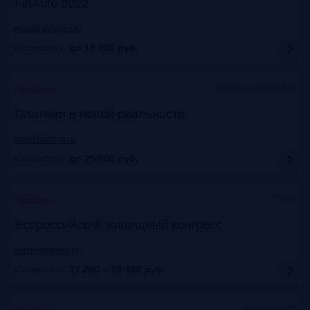
FinAuto 2022
finauto.autostat.ru
Стоимость:
до 19 900
руб.
Москва, START HUB
Прошло
Платежи в новой реальности
event.bosfera.ru
Стоимость:
до 25 000
руб.
Сочи
Прошло
Всероссийский жилищный конгресс
sochicongress.ru
Стоимость:
17 200 – 19 400
руб.
Москва, ЦДП