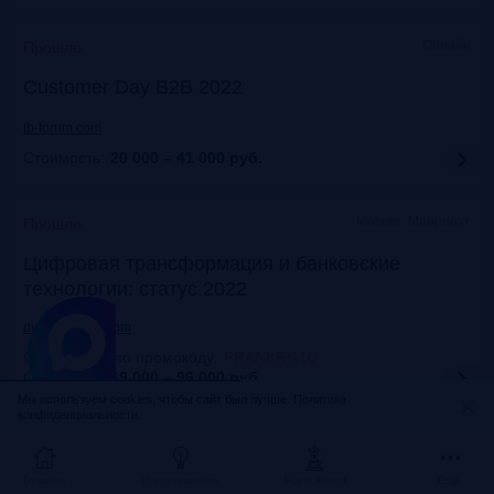
Онлайн
Прошло
Customer Day B2B 2022
fb-forum.com
Стоимость:
20 000 – 41 000
руб.
Москва, Марриотт
Прошло
Цифровая трансформация и банковские
технологии: статус 2022
dialogmanag.com
Скидка 10% по промокоду
:
FRANKRG10
Стоимость:
69 000 – 96 000
руб.
Мы используем cookies, чтобы сайт был лучше.
Политика
конфиденциальности.
Москва, ЦДП
Прошло
FinNext 2022
Главная
Исследования
Frank Award
Ещё