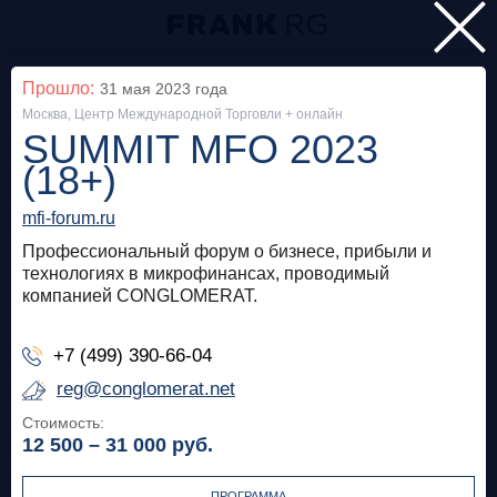
Главная
Прошло:
31 мая 2023
года
Москва, Центр Международной Торговли + онлайн
Мероприятия
SUMMIT MFO 2023
Все
(18+)
mfi-forum.ru
Особняк на Волхонке
Прошло
Профессиональный форум о бизнесе, прибыли и
Frank Private Banking Award 2018
технологиях в микрофинансах, проводимый
компанией CONGLOMERAT.
frankrg.com
+7 (499) 390-66-04
Бесплатно
reg@conglomerat.net
Стоимость:
Москва, SOK
Прошло
12 500 – 31 000
руб.
Meetup «Дедолларизация, санкции и capital
control: чего ждать в России?»
ПРОГРАММА