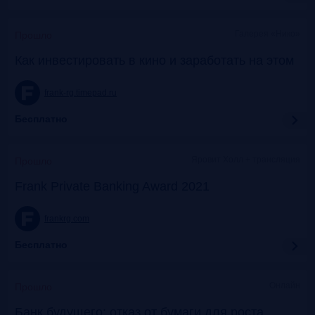
Галерея «Нико»
Прошло
Как инвестировать в кино и заработать на этом
frank-rg.timepad.ru
Бесплатно
Яровит Холл + трансляция
Прошло
Frank Private Banking Award 2021
frankrg.com
Бесплатно
Онлайн
Прошло
Банк будущего: отказ от бумаги для роста