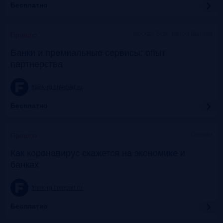
Бесплатно
Москва, SOK, метро Динамо
Прошло
Банки и премиальные сервисы: опыт
партнерства
frank-rg.timepad.ru
Бесплатно
Онлайн
Прошло
Как коронавирус скажется на экономике и
банках
frank-rg.timepad.ru
Бесплатно