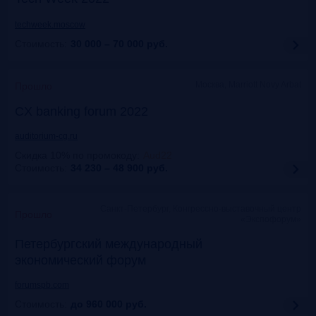
techweek.moscow
Стоимость:
30 000 – 70 000
руб.
Москва, Marriott Novy Arbat
Прошло
CX banking forum 2022
auditorium-cg.ru
Скидка 10% по промокоду
:
Aud22
Стоимость:
34 230 – 48 900
руб.
Санкт-Петербург, Конгрессно-выставочный центр
Прошло
«Экспофорум»
Петербургский международный
экономический форум
forumspb.com
Стоимость:
до 960 000
руб.