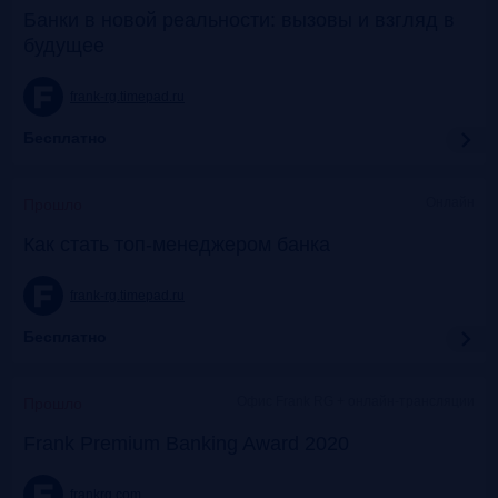
Банки в новой реальности: вызовы и взгляд в
будущее
frank-rg.timepad.ru
Бесплатно
Онлайн
Прошло
Как стать топ-менеджером банка
frank-rg.timepad.ru
Бесплатно
Офис Frank RG + онлайн-трансляции
Прошло
Frank Premium Banking Award 2020
frankrg.com