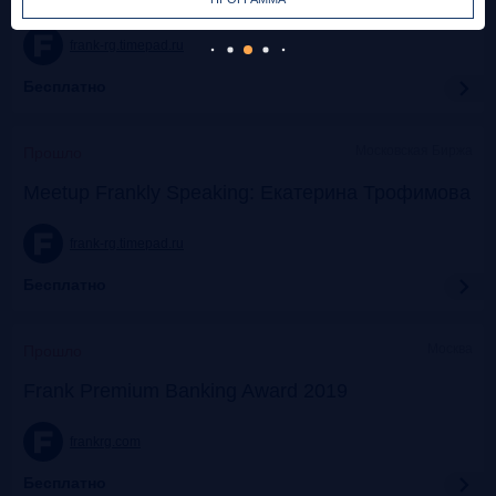
frank-rg.timepad.ru
Бесплатно
Московская Биржа
Прошло
Meetup Frankly Speaking: Екатерина Трофимова
frank-rg.timepad.ru
Бесплатно
Москва
Прошло
Frank Premium Banking Award 2019
frankrg.com
Бесплатно