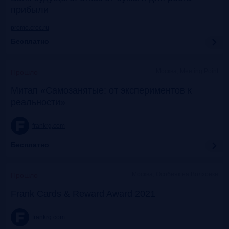
прибыли
promo.croc.ru
Бесплатно
Москва, Meeting Point
Прошло
Митап «Самозанятые: от экспериментов к
реальности»
frankrg.com
Бесплатно
Москва, Особняк на Волхонке
Прошло
Frank Cards & Reward Award 2021
frankrg.com