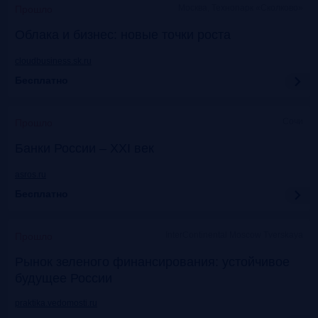
Москва, Технопарк «Сколково»
Прошло
Облака и бизнес: новые точки роста
cloudbusiness.sk.ru
Бесплатно
Сочи
Прошло
Банки России – XXI век
asros.ru
Бесплатно
InterContinental Moscow Tverskaya
Прошло
Рынок зеленого финансирования: устойчивое
будущее России
praktika.vedomosti.ru