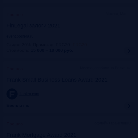
Москва, Mariott
Прошло
FinLegal залоги 2021
event.bosfera.ru
Скидка 20%. Промокод: FRG20
:
FRG20
Стоимость:
15 000 – 19 000
руб.
Москва, особняк на Волхонке
Прошло
Frank Small Business Loans Award 2021
frankrg.com
Бесплатно
офлайн+трансляция
Прошло
Frank Mortgage Award 2021