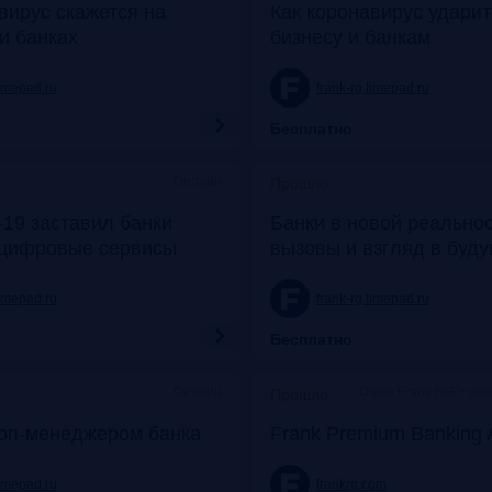
вирус скажется на
Как коронавирус удари
и банках
бизнесу и банкам
timepad.ru
frank-rg.timepad.ru
Бесплатно
Онлайн
Прошло
19 заставил банки
Банки в новой реальнос
 цифровые сервисы
вызовы и взгляд в буд
timepad.ru
frank-rg.timepad.ru
Бесплатно
Онлайн
Офис Frank RG + он
Прошло
топ-менеджером банка
Frank Premium Banking 
timepad.ru
frankrg.com