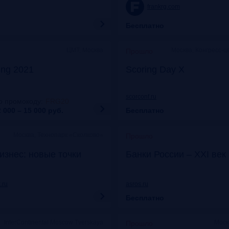
frankrg.com
Бесплатно
ЦМТ, Москва
Москва, Конгресс-ц
Прошло
ing 2021
Scoring Day X
scorconf.ru
о промокоду
:
FRG20
 000 – 15 000
руб.
Бесплатно
Москва, Технопарк «Сколково»
Прошло
изнес: новые точки
Банки России – XXI век
.ru
asros.ru
Бесплатно
InterContinental Moscow Tverskaya
Моск
Прошло