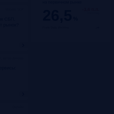
на первичном рынке
26,5
-3,6 п.п.
Москва, SOK
год к году
%
ак СБП,
т рынок?
Frank Data.
Ипотека
K, метро Динамо
ервисы:
Онлайн