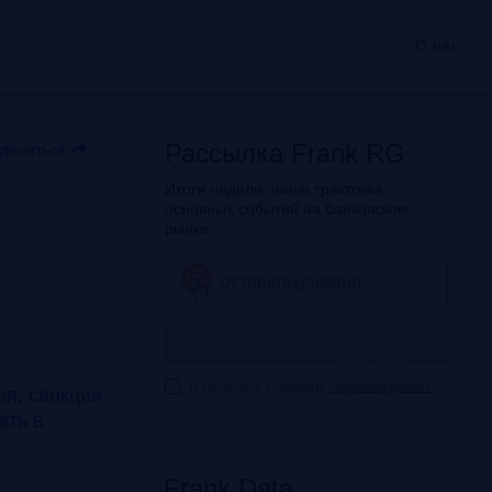
О нас
Рассылка Frank RG
делиться
Итоги недели, наша трактовка
основных событий на банковском
рынке
ПОДПИСАТЬСЯ
Москва, SOK
Я согласен с условиями
обработки данных
я, санкции
дать в
Frank Data