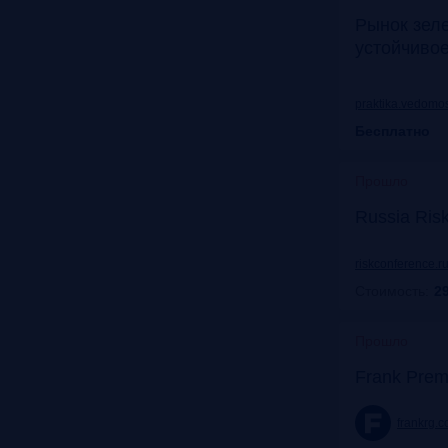
Рынок зел
устойчиво
praktika.vedomos
Бесплатно
Прошло
Russia Ris
riskconference.r
Стоимость:
29
Прошло
Frank Prem
frankrg.