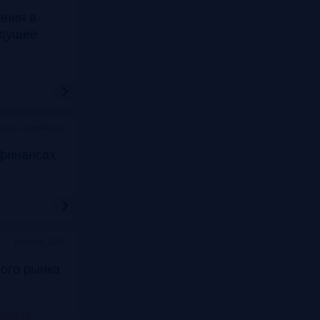
ания в
удущее
ссон Славянская
финансах
Москва, ЦМТ
ого рынка
nkRG10