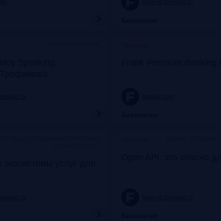
com
frank-rg.timepad.ru
Бесплатно
Московская Биржа
Прошло
nkly Speaking:
Frank Premium Banking 
 Трофимова
timepad.ru
frankrg.com
Бесплатно
c 9:30 до 12:30 коворкинг «Рабочая
Москва, «Рабочая 
Прошло
станция Балчуг»
Open API: это опасно д
 экосистемы услуг для
timepad.ru
frank-rg.timepad.ru
Бесплатно