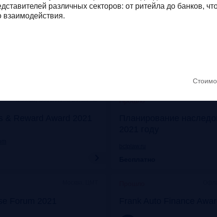
дставителей различных секторов: от ритейла до банков, что
Онлайн
Моск
Прошло
о взаимодействия.
его: отказ от бумаги
Митап «Самозанятые: о
 прибыли
экспериментов к реаль
frankrg.com
Бесплатно
Стоимо
Москва, Особняк на Волхонке
Прошло
s & Reward Award 2021
Планирование наследо
2021 году
com
bclplaw.ru
Бесплатно
Москва, ЦМТ
Офла
Прошло
se Forum 2021
Frank Auto Finance Awa