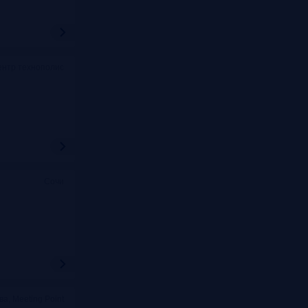
ентр технополис
Сочи
ва, Meeting Point