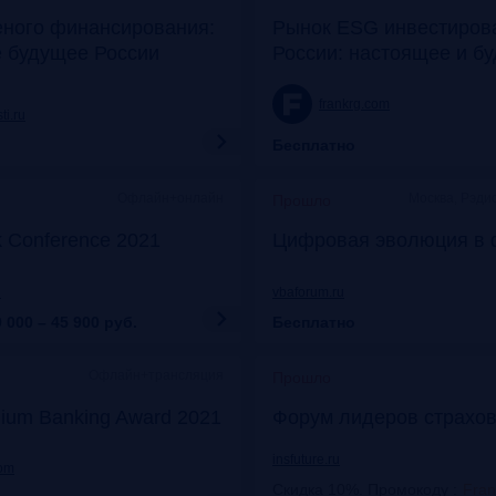
еного финансирования:
Рынок ESG инвестиров
е будущее России
России: настоящее и б
frankrg.com
ti.ru
Бесплатно
Офлайн+онлайн
Москва, Рэди
Прошло
k Conference 2021
Цифровая эволюция в 
u
vbaforum.ru
 000 – 45 900
руб.
Бесплатно
Офлайн+трансляция
Прошло
ium Banking Award 2021
Форум лидеров страхов
insfuture.ru
com
Скидка 10%. Промокоду
:
Fra