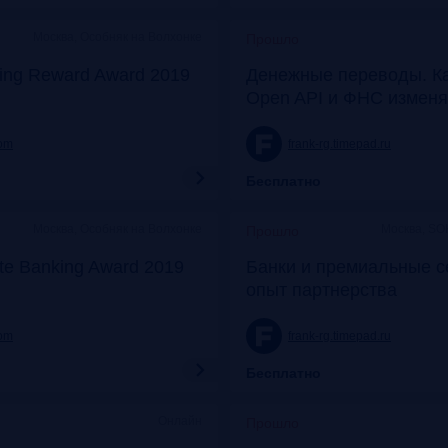
Москва, Особняк на Волхонке
Прошло
ing Reward Award 2019
Денежные переводы. К
Open API и ФНС изменя
com
frank-rg.timepad.ru
Бесплатно
Москва, Особняк на Волхонке
Москва, SO
Прошло
ate Banking Award 2019
Банки и премиальные с
опыт партнерства
com
frank-rg.timepad.ru
Бесплатно
Онлайн
Прошло