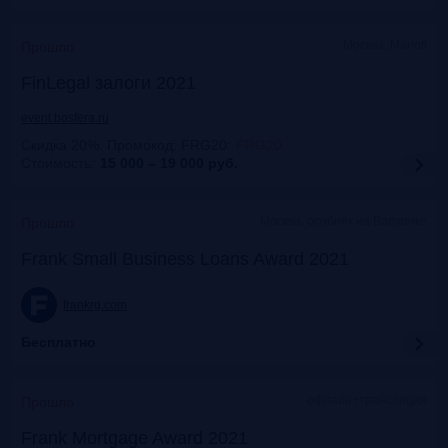
Москва, Mariott
Прошло
FinLegal залоги 2021
event.bosfera.ru
Скидка 20%. Промокод: FRG20
:
FRG20
Стоимость:
15 000 – 19 000
руб.
Москва, особняк на Волхонке
Прошло
Frank Small Business Loans Award 2021
frankrg.com
Бесплатно
офлайн+трансляция
Прошло
Frank Mortgage Award 2021