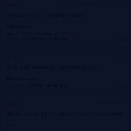
Москва, Courtyard Moscow City Center
Прошло
InvestTech 2021: эффект толпы
event.bosfera.ru
Скидка 10% по промокоду:
:
FRG15
Стоимость:
14 000 – 17 000
руб.
Онлайн
Прошло
Gо Digital: инновации для корпораций
link.smartgopro.com
Стоимость:
19 900 – 39 900
руб.
Москва, офлайн
Прошло
Электронные финансовые услуги и технологии
arb.ru