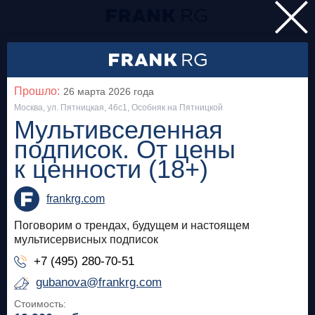
Главная
Мероприятия
Прошло:
26 марта 2026
года
Все
Москва, ул. Пятницкая, 46с1, Особняк на Пятницкой
Мультивселенная
подписок. От цены
Особняк на Волхонке
Прошло
к ценности (18+)
Frank Private Banking Award 2018
frankrg.com
frankrg.com
Поговорим о трендах, будущем и настоящем
Бесплатно
мультисервисных подписок
+7 (495) 280-70-51
Москва, SOK
Прошло
gubanova@frankrg.com
Meetup «Дедолларизация, санкции и capital
Стоимость:
control: чего ждать в России?»