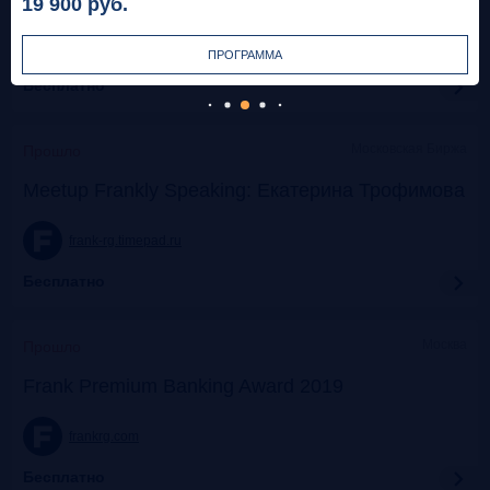
19 900
руб.
frank-rg.timepad.ru
ПРОГРАММА
Бесплатно
Московская Биржа
Прошло
Meetup Frankly Speaking: Екатерина Трофимова
frank-rg.timepad.ru
Бесплатно
Москва
Прошло
Frank Premium Banking Award 2019
frankrg.com
Бесплатно