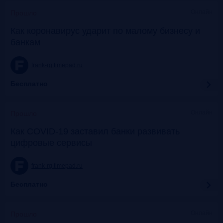
Онлайн
Прошло
Как коронавирус ударит по малому бизнесу и
банкам
frank-rg.timepad.ru
Бесплатно
Онлайн
Прошло
Как COVID-19 заставил банки развивать
цифровые сервисы
frank-rg.timepad.ru
Бесплатно
Онлайн
Прошло