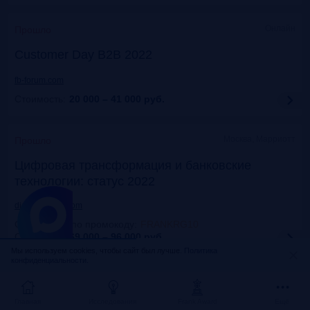
Онлайн
Прошло
Customer Day B2B 2022
fb-forum.com
Стоимость:
20 000 – 41 000
руб.
Москва, Марриотт
Прошло
Цифровая трансформация и банковские
технологии: статус 2022
dialogmanag.com
Скидка 10% по промокоду
:
FRANKRG10
Стоимость:
69 000 – 96 000
руб.
Мы используем cookies, чтобы сайт был лучше.
Политика
конфиденциальности.
Москва, ЦДП
Прошло
FinNext 2022
Главная
Исследования
Frank Award
Ещё