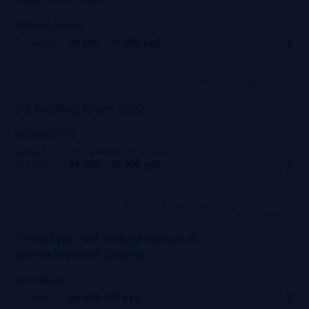
techweek.moscow
Стоимость:
30 000 – 70 000
руб.
Москва, Marriott Novy Arbat
Прошло
CX banking forum 2022
auditorium-cg.ru
Скидка 10% по промокоду
:
Aud22
Стоимость:
34 230 – 48 900
руб.
Санкт-Петербург, Конгрессно-выставочный центр
Прошло
«Экспофорум»
Петербургский международный
экономический форум
forumspb.com
Стоимость:
до 960 000
руб.