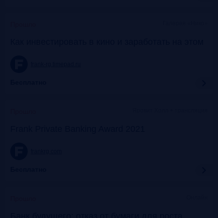
Галерея «Нико»
Прошло
Как инвестировать в кино и заработать на этом
frank-rg.timepad.ru
Бесплатно
Яровит Холл + трансляция
Прошло
Frank Private Banking Award 2021
frankrg.com
Бесплатно
Онлайн
Прошло
Банк будущего: отказ от бумаги для роста