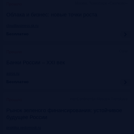
Москва, Технопарк «Сколково»
Прошло
Облака и бизнес: новые точки роста
cloudbusiness.sk.ru
Бесплатно
Сочи
Прошло
Банки России – XXI век
asros.ru
Бесплатно
InterContinental Moscow Tverskaya
Прошло
Рынок зеленого финансирования: устойчивое
будущее России
praktika.vedomosti.ru