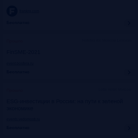
frankrg.com
Бесплатно
Holiday Inn Moscow Lesnaya
Прошло
FinSME-2021
event.bosfera.ru
Бесплатно
Lotte Hotel Moscow
Прошло
ESG-инвестиции в России: на пути к зеленой
экономике
events.vedomosti.ru
Бесплатно