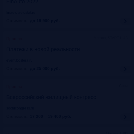
FinAuto 2022
finauto.autostat.ru
Стоимость:
до 19 900
руб.
Москва, START HUB
Прошло
Платежи в новой реальности
event.bosfera.ru
Стоимость:
до 25 000
руб.
Сочи
Прошло
Всероссийский жилищный конгресс
sochicongress.ru
Стоимость:
17 200 – 19 400
руб.
Москва, ЦДП