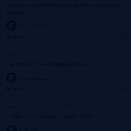
Банки в новой реальности: вызовы и взгляд в
будущее
frank-rg.timepad.ru
Бесплатно
Онлайн
Прошло
Как стать топ-менеджером банка
frank-rg.timepad.ru
Бесплатно
Офис Frank RG + онлайн-трансляции
Прошло
Frank Premium Banking Award 2020
frankrg.com