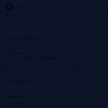
frankrg.com
Бесплатно
ЦМТ, Москва
Прошло
Open Banking 2021
event.bosfera.ru
Скидка 20% по промокоду
:
FRG20
Стоимость:
12 000 – 15 000
руб.
Москва, Конгресс-центр технополис
Прошло
Scoring Day X
scorconf.ru
Бесплатно