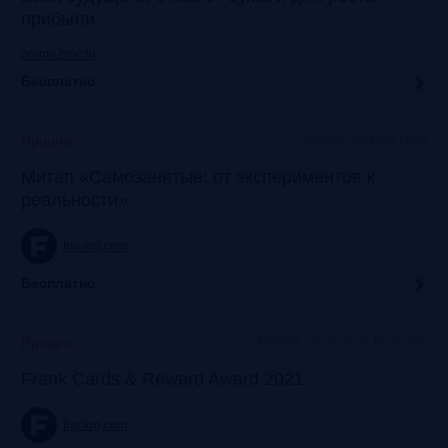
прибыли
promo.croc.ru
Бесплатно
Москва, Meeting Point
Прошло
Митап «Самозанятые: от экспериментов к
реальности»
frankrg.com
Бесплатно
Москва, Особняк на Волхонке
Прошло
Frank Cards & Reward Award 2021
frankrg.com