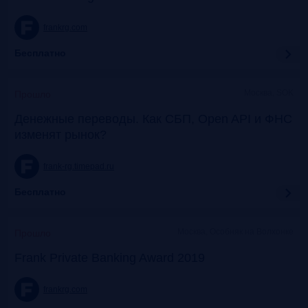
frankrg.com
Бесплатно
Москва, SOK
Прошло
Денежные переводы. Как СБП, Open API и ФНС
изменят рынок?
frank-rg.timepad.ru
Бесплатно
Москва, Особняк на Волхонке
Прошло
Frank Private Banking Award 2019
frankrg.com