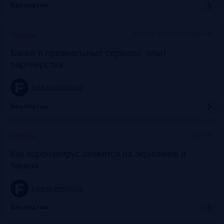
Бесплатно
Москва, SOK, метро Динамо
Прошло
Банки и премиальные сервисы: опыт
партнерства
frank-rg.timepad.ru
Бесплатно
Онлайн
Прошло
Как коронавирус скажется на экономике и
банках
frank-rg.timepad.ru
Бесплатно