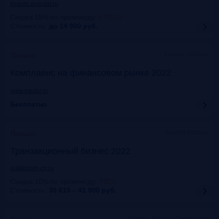
forauto.autostat.ru
Скидка 15% по промокоду
:
FRG15
Стоимость:
до 14 900
руб.
Казань, офлайн
Прошло
Комплаенс на финансовом рынке 2022
www.naufor.ru
Бесплатно
Marriott Moscow
Прошло
Транзакционный бизнес 2022
auditorium-cg.ru
Скидка 10% по промокоду
:
ТВ22
Стоимость:
35 615 – 41 900
руб.
Москва, Mercure Павелецкая