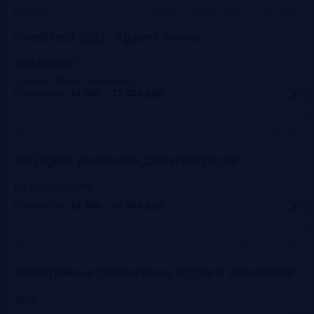
Москва, Courtyard Moscow City Center
Прошло
InvestTech 2021: эффект толпы
event.bosfera.ru
Скидка 10% по промокоду:
:
FRG15
Стоимость:
14 000 – 17 000
руб.
Онлайн
Прошло
Gо Digital: инновации для корпораций
link.smartgopro.com
Стоимость:
19 900 – 39 900
руб.
Москва, офлайн
Прошло
Электронные финансовые услуги и технологии
arb.ru