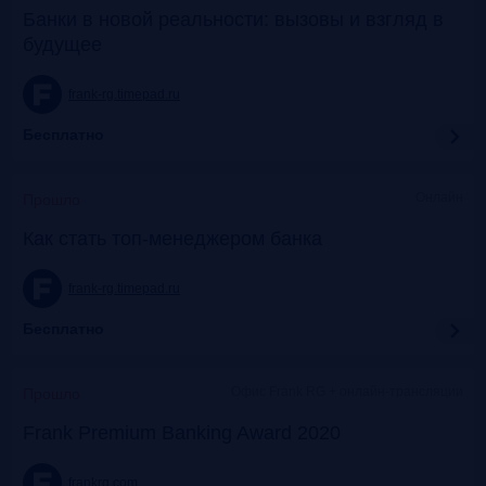
Банки в новой реальности: вызовы и взгляд в
будущее
frank-rg.timepad.ru
Бесплатно
Онлайн
Прошло
Как стать топ-менеджером банка
frank-rg.timepad.ru
Бесплатно
Офис Frank RG + онлайн-трансляции
Прошло
Frank Premium Banking Award 2020
frankrg.com