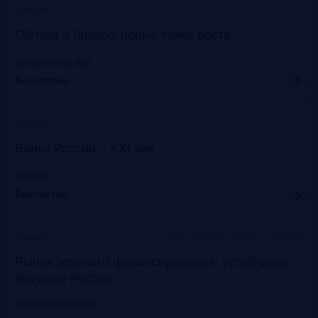
Москва, Технопарк «Сколково»
Прошло
Облака и бизнес: новые точки роста
cloudbusiness.sk.ru
Бесплатно
Сочи
Прошло
Банки России – XXI век
asros.ru
Бесплатно
InterContinental Moscow Tverskaya
Прошло
Рынок зеленого финансирования: устойчивое
будущее России
praktika.vedomosti.ru