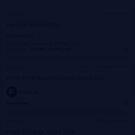
Москва, Mariott
Прошло
FinLegal залоги 2021
event.bosfera.ru
Скидка 20%. Промокод: FRG20
:
FRG20
Стоимость:
15 000 – 19 000
руб.
Москва, особняк на Волхонке
Прошло
Frank Small Business Loans Award 2021
frankrg.com
Бесплатно
офлайн+трансляция
Прошло
Frank Mortgage Award 2021