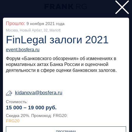
Главная
Прошло:
9 ноября 2021
года
Москва, Новый Арбат, 32, Mariott
Мероприятия
FinLegal залоги 2021
Все
event.bosfera.ru
Форум «Банковского обозрения» об изменениях в
Особняк на Волхонке
Прошло
нормативных актах Банка России и оценочной
деятельности в сфере оценки банковских залогов.
Frank Private Banking Award 2018
frankrg.com
kidanova@bosfera.ru
Бесплатно
Стоимость:
15 000 – 19 000
руб.
Москва, SOK
Прошло
Скидка 20%. Промокод: FRG20
:
FRG20
Meetup «Дедолларизация, санкции и capital
control: чего ждать в России?»
ПРОГРАММА