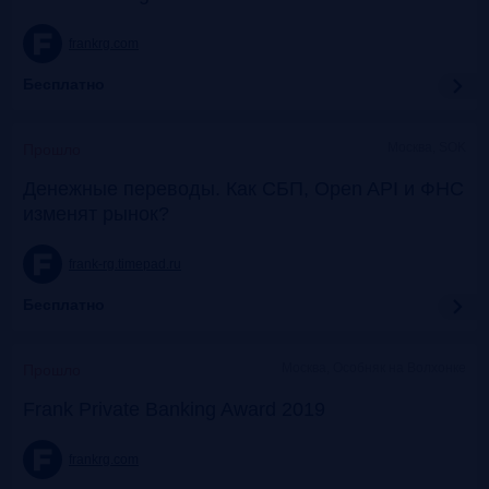
frankrg.com
Бесплатно
Москва, SOK
Прошло
Денежные переводы. Как СБП, Open API и ФНС
изменят рынок?
frank-rg.timepad.ru
Бесплатно
Москва, Особняк на Волхонке
Прошло
Frank Private Banking Award 2019
frankrg.com