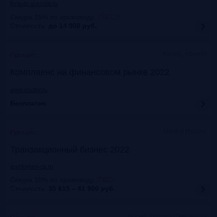
forauto.autostat.ru
Скидка 15% по промокоду
:
FRG15
Стоимость:
до 14 900
руб.
Казань, офлайн
Прошло
Комплаенс на финансовом рынке 2022
www.naufor.ru
Бесплатно
Marriott Moscow
Прошло
Транзакционный бизнес 2022
auditorium-cg.ru
Скидка 10% по промокоду
:
ТВ22
Стоимость:
35 615 – 41 900
руб.
Москва, Mercure Павелецкая