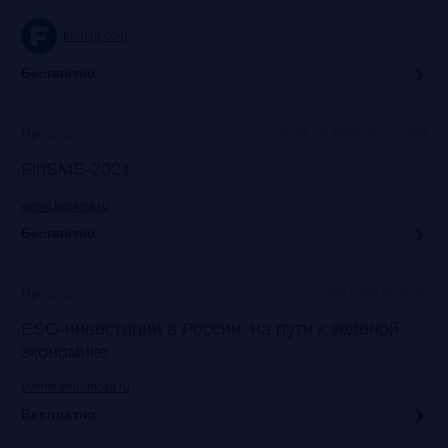
frankrg.com
Бесплатно
Holiday Inn Moscow Lesnaya
Прошло
FinSME-2021
event.bosfera.ru
Бесплатно
Lotte Hotel Moscow
Прошло
ESG-инвестиции в России: на пути к зеленой
экономике
events.vedomosti.ru
Бесплатно