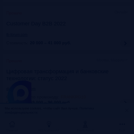
Онлайн
Прошло
Customer Day B2B 2022
fb-forum.com
Стоимость:
20 000 – 41 000
руб.
Москва, Марриотт
Прошло
Цифровая трансформация и банковские
технологии: статус 2022
dialogmanag.com
Скидка 10% по промокоду
:
FRANKRG10
Стоимость:
69 000 – 96 000
руб.
Мы используем cookies, чтобы сайт был лучше.
Политика
конфиденциальности.
Москва, ЦДП
Прошло
FinNext 2022
Главная
Исследования
Frank Award
Ещё