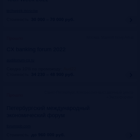
techweek.moscow
Стоимость:
30 000 – 70 000
руб.
Москва, Marriott Novy Arbat
Прошло
CX banking forum 2022
auditorium-cg.ru
Скидка 10% по промокоду
:
Aud22
Стоимость:
34 230 – 48 900
руб.
Санкт-Петербург, Конгрессно-выставочный центр
Прошло
«Экспофорум»
Петербургский международный
экономический форум
forumspb.com
Стоимость:
до 960 000
руб.