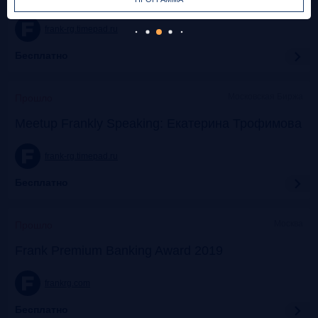
frank-rg.timepad.ru
Бесплатно
Московская Биржа
Прошло
Meetup Frankly Speaking: Екатерина Трофимова
frank-rg.timepad.ru
Бесплатно
Москва
Прошло
Frank Premium Banking Award 2019
frankrg.com
Бесплатно