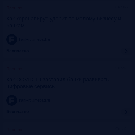
Онлайн
Прошло
Как коронавирус ударит по малому бизнесу и
банкам
frank-rg.timepad.ru
Бесплатно
Онлайн
Прошло
Как COVID-19 заставил банки развивать
цифровые сервисы
frank-rg.timepad.ru
Бесплатно
Онлайн
Прошло