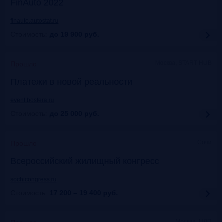
FinAuto 2022
finauto.autostat.ru
Стоимость:
до 19 900
руб.
Москва, START HUB
Прошло
Платежи в новой реальности
event.bosfera.ru
Стоимость:
до 25 000
руб.
Сочи
Прошло
Всероссийский жилищный конгресс
sochicongress.ru
Стоимость:
17 200 – 19 400
руб.
Москва, ЦДП