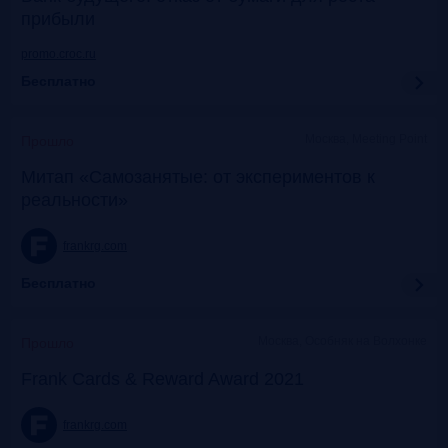
прибыли
promo.croc.ru
Бесплатно
Москва, Meeting Point
Прошло
Митап «Самозанятые: от экспериментов к
реальности»
frankrg.com
Бесплатно
Москва, Особняк на Волхонке
Прошло
Frank Cards & Reward Award 2021
frankrg.com