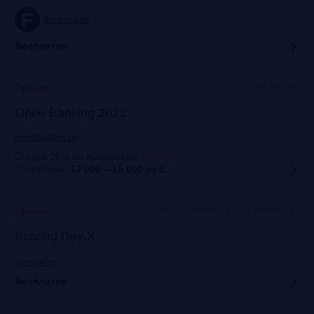
frankrg.com
Бесплатно
ЦМТ, Москва
Прошло
Open Banking 2021
event.bosfera.ru
Скидка 20% по промокоду
:
FRG20
Стоимость:
12 000 – 15 000
руб.
Москва, Конгресс-центр технополис
Прошло
Scoring Day X
scorconf.ru
Бесплатно