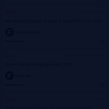
Галерея «Нико»
Прошло
Как инвестировать в кино и заработать на этом
frank-rg.timepad.ru
Бесплатно
Яровит Холл + трансляция
Прошло
Frank Private Banking Award 2021
frankrg.com
Бесплатно
Онлайн
Прошло
Банк будущего: отказ от бумаги для роста