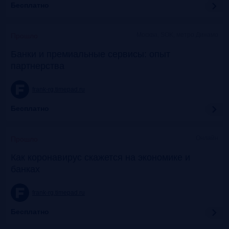
Бесплатно
Москва, SOK, метро Динамо
Прошло
Банки и премиальные сервисы: опыт
партнерства
frank-rg.timepad.ru
Бесплатно
Онлайн
Прошло
Как коронавирус скажется на экономике и
банках
frank-rg.timepad.ru
Бесплатно