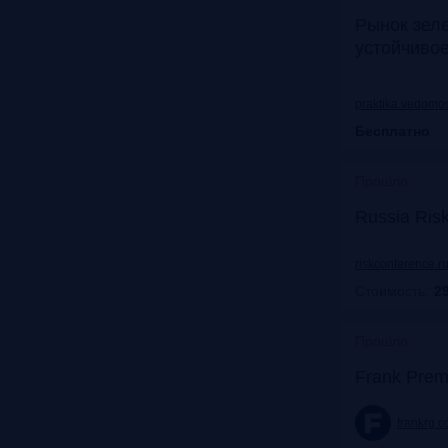
Рынок зел
устойчиво
praktika.vedomos
Бесплатно
Прошло
Russia Ris
riskconference.r
Стоимость:
29
Прошло
Frank Prem
frankrg.