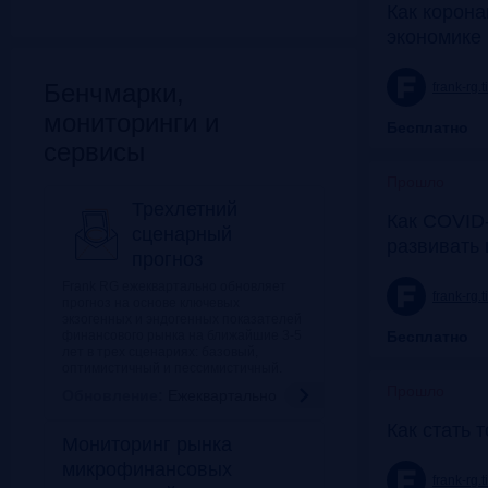
Как корона
экономике 
Бенчмарки,
frank-rg.
мониторинги и
Бесплатно
сервисы
Прошло
Трехлетний
Как COVID-
сценарный
развивать
прогноз
Frank RG ежеквартально обновляет
frank-rg.
прогноз на основе ключевых
экзогенных и эндогенных показателей
финансового рынка на ближайшие 3-5
Бесплатно
лет в трех сценариях: базовый,
оптимистичный и пессимистичный.
Прошло
Обновление:
Ежеквартально
Как стать 
Мониторинг рынка
микрофинансовых
frank-rg.