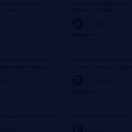
вирус скажется на
Как коронавирус удари
и банках
бизнесу и банкам
timepad.ru
frank-rg.timepad.ru
Бесплатно
Онлайн
Прошло
19 заставил банки
Банки в новой реальнос
 цифровые сервисы
вызовы и взгляд в буд
timepad.ru
frank-rg.timepad.ru
Бесплатно
Онлайн
Офис Frank RG + он
Прошло
топ-менеджером банка
Frank Premium Banking 
timepad.ru
frankrg.com