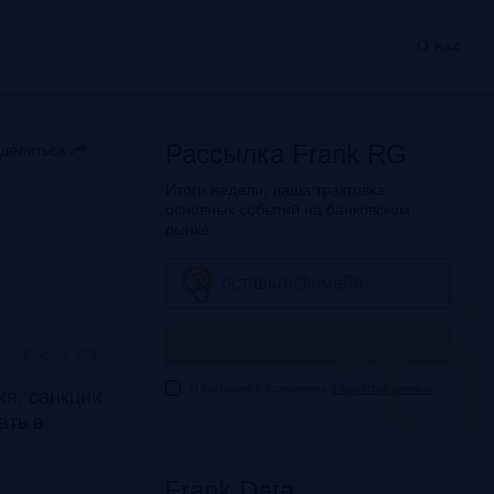
О нас
Рассылка Frank RG
делиться
Итоги недели, наша трактовка
основных событий на банковском
рынке
ПОДПИСАТЬСЯ
Москва, SOK
Я согласен с условиями
обработки данных
я, санкции
дать в
Frank Data