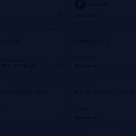
frankrg.com
Бесплатно
ЦМТ, Москва
Москва, Конгресс-ц
Прошло
ing 2021
Scoring Day X
scorconf.ru
о промокоду
:
FRG20
 000 – 15 000
руб.
Бесплатно
Москва, Технопарк «Сколково»
Прошло
изнес: новые точки
Банки России – XXI век
.ru
asros.ru
Бесплатно
InterContinental Moscow Tverskaya
Моск
Прошло