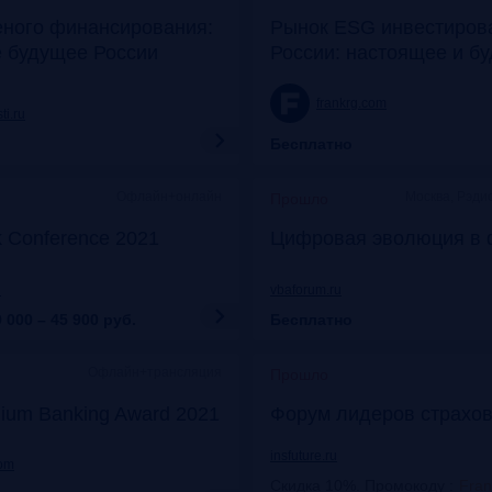
еного финансирования:
Рынок ESG инвестиров
е будущее России
России: настоящее и б
frankrg.com
ti.ru
Бесплатно
Офлайн+онлайн
Москва, Рэди
Прошло
k Conference 2021
Цифровая эволюция в 
u
vbaforum.ru
 000 – 45 900
руб.
Бесплатно
Офлайн+трансляция
Прошло
ium Banking Award 2021
Форум лидеров страхов
insfuture.ru
com
Скидка 10%. Промокоду
:
Fra