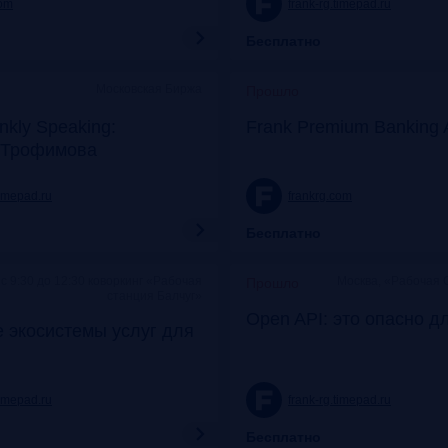
com
frank-rg.timepad.ru
Бесплатно
Московская Биржа
Прошло
nkly Speaking:
Frank Premium Banking 
 Трофимова
timepad.ru
frankrg.com
Бесплатно
c 9:30 до 12:30 коворкинг «Рабочая
Москва, «Рабочая 
Прошло
станция Балчуг»
Open API: это опасно д
 экосистемы услуг для
timepad.ru
frank-rg.timepad.ru
Бесплатно