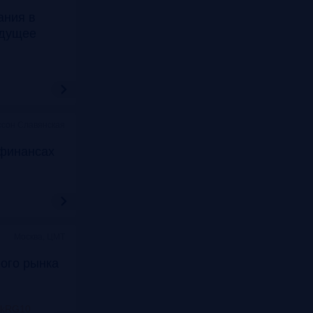
ания в
удущее
ссон Славянская
финансах
Москва, ЦМТ
ого рынка
nkRG10