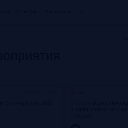
вания
Frank Data
Frank Award
По
оприятия
Особняк на Волхонке
Прошло
ate Banking Award 2018
Meetup «Дедолларизаци
и capital control: чего ж
России?»