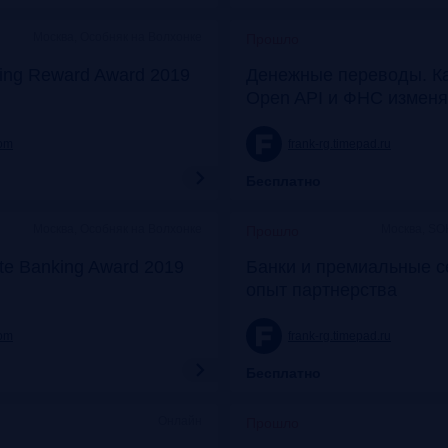
Москва, Особняк на Волхонке
Прошло
ing Reward Award 2019
Денежные переводы. К
Open API и ФНС изменя
com
frank-rg.timepad.ru
Бесплатно
Москва, Особняк на Волхонке
Москва, SO
Прошло
ate Banking Award 2019
Банки и премиальные с
опыт партнерства
com
frank-rg.timepad.ru
Бесплатно
Онлайн
Прошло