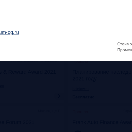
Онлайн
Моск
Прошло
его: отказ от бумаги
Митап «Самозанятые: о
 прибыли
экспериментов к реаль
um-cg.ru
frankrg.com
Стоимо
Бесплатно
Промок
Москва, Особняк на Волхонке
Прошло
s & Reward Award 2021
Планирование наследо
2021 году
com
bclplaw.ru
Бесплатно
Москва, ЦМТ
Офла
Прошло
se Forum 2021
Frank Auto Finance Awa