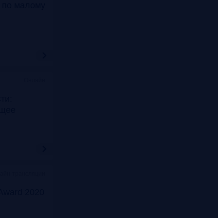
т по малому
Онлайн
ти:
ущее
лайн-трансляции
Award 2020