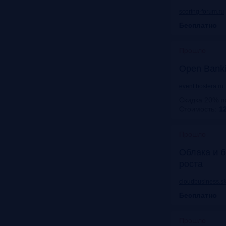
scoring-forum.ru
Бесплатно
Прошло
Open Bank
event.bosfera.ru
Скидка 20% п
Стоимость:
12
Прошло
Облака и б
роста
cloudbusiness.sk
Бесплатно
Прошло