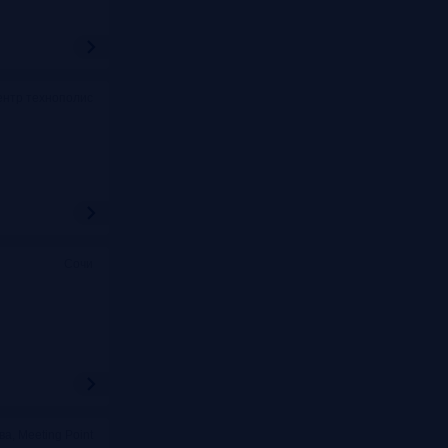
ентр технополис
Сочи
ва, Meeting Point