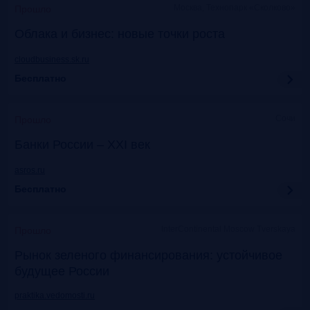
Москва, Технопарк «Сколково»
Прошло
Облака и бизнес: новые точки роста
cloudbusiness.sk.ru
Бесплатно
Сочи
Прошло
Банки России – XXI век
asros.ru
Бесплатно
InterContinental Moscow Tverskaya
Прошло
Рынок зеленого финансирования: устойчивое
будущее России
praktika.vedomosti.ru