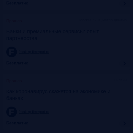
Бесплатно
Москва, SOK, метро Динамо
Прошло
Банки и премиальные сервисы: опыт
партнерства
frank-rg.timepad.ru
Бесплатно
Онлайн
Прошло
Как коронавирус скажется на экономике и
банках
frank-rg.timepad.ru
Бесплатно