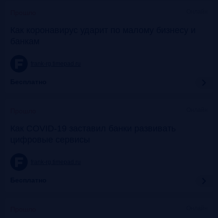
Онлайн
Прошло
Как коронавирус ударит по малому бизнесу и
банкам
frank-rg.timepad.ru
Бесплатно
Онлайн
Прошло
Как COVID-19 заставил банки развивать
цифровые сервисы
frank-rg.timepad.ru
Бесплатно
Онлайн
Прошло