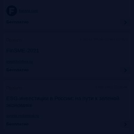
frankrg.com
Бесплатно
Holiday Inn Moscow Lesnaya
Прошло
FinSME-2021
event.bosfera.ru
Бесплатно
Lotte Hotel Moscow
Прошло
ESG-инвестиции в России: на пути к зеленой
экономике
events.vedomosti.ru
Бесплатно