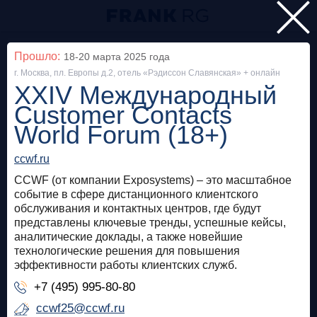
Главная
Прошло:
18-20 марта 2025
года
г. Москва, пл. Европы д.2, отель «Рэдиссон Славянская» + онлайн
Мероприятия
XXIV Международный
Все
Customer Contacts
World Forum (18+)
Особняк на Волхонке
Прошло
ccwf.ru
Frank Private Banking Award 2018
CCWF (от компании Exposystems) – это масштабное
событие в сфере дистанционного клиентского
frankrg.com
обслуживания и контактных центров, где будут
представлены ключевые тренды, успешные кейсы,
Бесплатно
аналитические доклады, а также новейшие
технологические решения для повышения
эффективности работы клиентских служб.
Москва, SOK
Прошло
+7 (495) 995-80-80
Meetup «Дедолларизация, санкции и capital
ccwf25@ccwf.ru
control: чего ждать в России?»