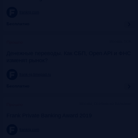
frankrg.com
Бесплатно
Москва, SOK
Прошло
Денежные переводы. Как СБП, Open API и ФНС
изменят рынок?
frank-rg.timepad.ru
Бесплатно
Москва, Особняк на Волхонке
Прошло
Frank Private Banking Award 2019
frankrg.com