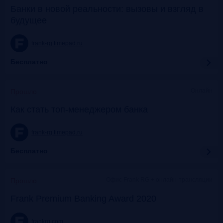
Банки в новой реальности: вызовы и взгляд в
будущее
frank-rg.timepad.ru
Бесплатно
Онлайн
Прошло
Как стать топ-менеджером банка
frank-rg.timepad.ru
Бесплатно
Офис Frank RG + онлайн-трансляции
Прошло
Frank Premium Banking Award 2020
frankrg.com