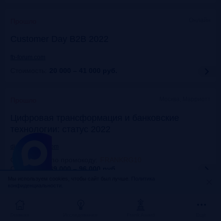
Онлайн
Прошло
Customer Day B2B 2022
fb-forum.com
Стоимость:
20 000 – 41 000
руб.
Москва, Марриотт
Прошло
Цифровая трансформация и банковские
технологии: статус 2022
dialogmanag.com
Скидка 10% по промокоду
:
FRANKRG10
Стоимость:
69 000 – 96 000
руб.
Мы используем cookies, чтобы сайт был лучше.
Политика
конфиденциальности.
Москва, ЦДП
Прошло
FinNext 2022
Главная
Исследования
Frank Award
Ещё