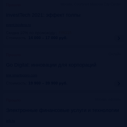
Москва, Courtyard Moscow City Center
Прошло
InvestTech 2021: эффект толпы
event.bosfera.ru
Скидка 10% по промокоду:
:
FRG15
Стоимость:
14 000 – 17 000
руб.
Онлайн
Прошло
Gо Digital: инновации для корпораций
link.smartgopro.com
Стоимость:
19 900 – 39 900
руб.
Москва, офлайн
Прошло
Электронные финансовые услуги и технологии
arb.ru