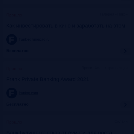
Галерея «Нико»
Прошло
Как инвестировать в кино и заработать на этом
frank-rg.timepad.ru
Бесплатно
Яровит Холл + трансляция
Прошло
Frank Private Banking Award 2021
frankrg.com
Бесплатно
Онлайн
Прошло
Банк будущего: отказ от бумаги для роста