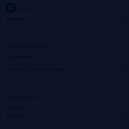
frankrg.com
Бесплатно
ЦМТ, Москва
Прошло
Open Banking 2021
event.bosfera.ru
Скидка 20% по промокоду
:
FRG20
Стоимость:
12 000 – 15 000
руб.
Москва, Конгресс-центр технополис
Прошло
Scoring Day X
scorconf.ru
Бесплатно