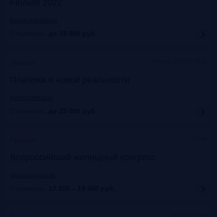
FinAuto 2022
finauto.autostat.ru
Стоимость:
до 19 900
руб.
Москва, START HUB
Прошло
Платежи в новой реальности
event.bosfera.ru
Стоимость:
до 25 000
руб.
Сочи
Прошло
Всероссийский жилищный конгресс
sochicongress.ru
Стоимость:
17 200 – 19 400
руб.
Москва, ЦДП