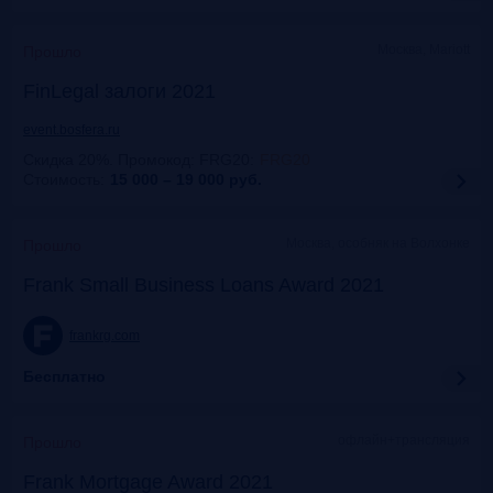
Москва, Mariott
Прошло
FinLegal залоги 2021
event.bosfera.ru
Скидка 20%. Промокод: FRG20
:
FRG20
Стоимость:
15 000 – 19 000
руб.
Москва, особняк на Волхонке
Прошло
Frank Small Business Loans Award 2021
frankrg.com
Бесплатно
офлайн+трансляция
Прошло
Frank Mortgage Award 2021