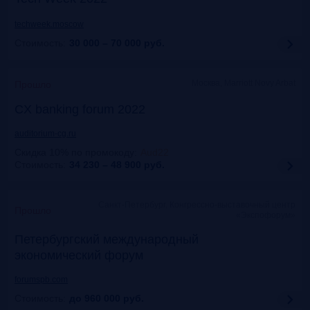
techweek.moscow
Стоимость:
30 000 – 70 000
руб.
Москва, Marriott Novy Arbat
Прошло
CX banking forum 2022
auditorium-cg.ru
Скидка 10% по промокоду
:
Aud22
Стоимость:
34 230 – 48 900
руб.
Санкт-Петербург, Конгрессно-выставочный центр
Прошло
«Экспофорум»
Петербургский международный
экономический форум
forumspb.com
Стоимость:
до 960 000
руб.