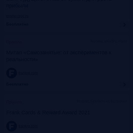
прибыли
promo.croc.ru
Бесплатно
Москва, Meeting Point
Прошло
Митап «Самозанятые: от экспериментов к
реальности»
frankrg.com
Бесплатно
Москва, Особняк на Волхонке
Прошло
Frank Cards & Reward Award 2021
frankrg.com