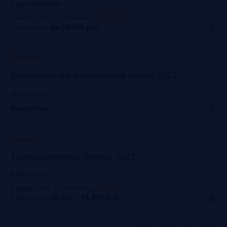
forauto.autostat.ru
Скидка 15% по промокоду
:
FRG15
Стоимость:
до 14 900
руб.
Казань, офлайн
Прошло
Комплаенс на финансовом рынке 2022
www.naufor.ru
Бесплатно
Marriott Moscow
Прошло
Транзакционный бизнес 2022
auditorium-cg.ru
Скидка 10% по промокоду
:
ТВ22
Стоимость:
35 615 – 41 900
руб.
Москва, Mercure Павелецкая