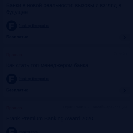
Банки в новой реальности: вызовы и взгляд в
будущее
frank-rg.timepad.ru
Бесплатно
Онлайн
Прошло
Как стать топ-менеджером банка
frank-rg.timepad.ru
Бесплатно
Офис Frank RG + онлайн-трансляции
Прошло
Frank Premium Banking Award 2020
frankrg.com