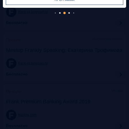
frank-rg.timepad.ru
Бесплатно
Московская Биржа
Прошло
Meetup Frankly Speaking: Екатерина Трофимова
frank-rg.timepad.ru
Бесплатно
Москва
Прошло
Frank Premium Banking Award 2019
frankrg.com
Бесплатно