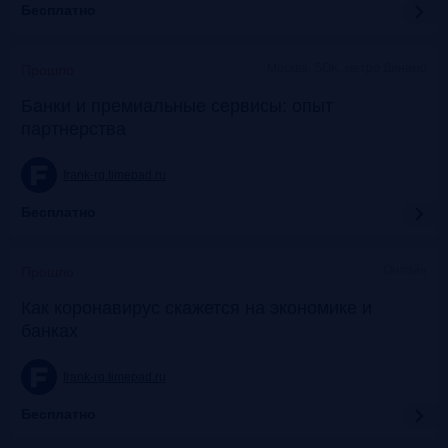
Бесплатно
Москва, SOK, метро Динамо
Прошло
Банки и премиальные сервисы: опыт
партнерства
frank-rg.timepad.ru
Бесплатно
Онлайн
Прошло
Как коронавирус скажется на экономике и
банках
frank-rg.timepad.ru
Бесплатно