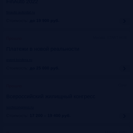
FinAuto 2022
finauto.autostat.ru
Стоимость:
до 19 900
руб.
Москва, START HUB
Прошло
Платежи в новой реальности
event.bosfera.ru
Стоимость:
до 25 000
руб.
Сочи
Прошло
Всероссийский жилищный конгресс
sochicongress.ru
Стоимость:
17 200 – 19 400
руб.
Москва, ЦДП