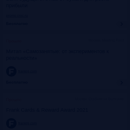
прибыли
promo.croc.ru
Бесплатно
Москва, Meeting Point
Прошло
Митап «Самозанятые: от экспериментов к
реальности»
frankrg.com
Бесплатно
Москва, Особняк на Волхонке
Прошло
Frank Cards & Reward Award 2021
frankrg.com