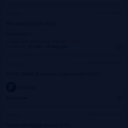
Москва, Mariott
Прошло
FinLegal залоги 2021
event.bosfera.ru
Скидка 20%. Промокод: FRG20
:
FRG20
Стоимость:
15 000 – 19 000
руб.
Москва, особняк на Волхонке
Прошло
Frank Small Business Loans Award 2021
frankrg.com
Бесплатно
офлайн+трансляция
Прошло
Frank Mortgage Award 2021