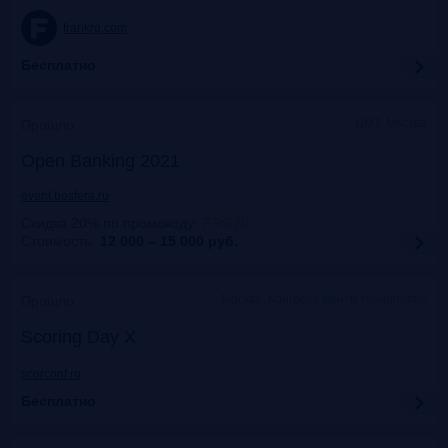
frankrg.com
Бесплатно
ЦМТ, Москва
Прошло
Open Banking 2021
event.bosfera.ru
Скидка 20% по промокоду
:
FRG20
Стоимость:
12 000 – 15 000
руб.
Москва, Конгресс-центр технополис
Прошло
Scoring Day X
scorconf.ru
Бесплатно