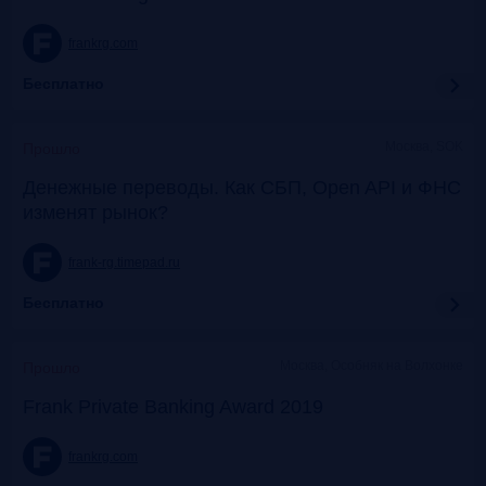
frankrg.com
Бесплатно
Москва, SOK
Прошло
Денежные переводы. Как СБП, Open API и ФНС
изменят рынок?
frank-rg.timepad.ru
Бесплатно
Москва, Особняк на Волхонке
Прошло
Frank Private Banking Award 2019
frankrg.com