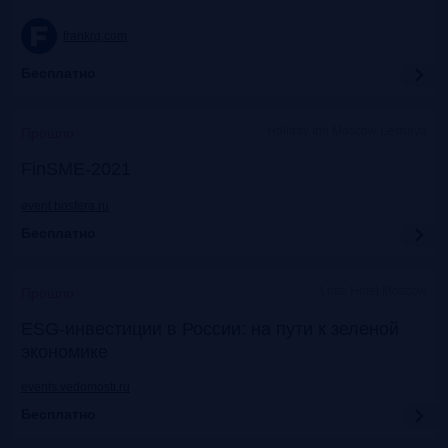
frankrg.com
Бесплатно
Holiday Inn Moscow Lesnaya
Прошло
FinSME-2021
event.bosfera.ru
Бесплатно
Lotte Hotel Moscow
Прошло
ESG-инвестиции в России: на пути к зеленой
экономике
events.vedomosti.ru
Бесплатно