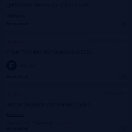
Цифровая эволюция в финансах
vbaforum.ru
Бесплатно
Офлайн+трансляция
Прошло
Frank Premium Banking Award 2021
frankrg.com
Бесплатно
Москва, ЦМТ
Прошло
Форум лидеров страхового рынка
insfuture.ru
Скидка 10%. Промокоду
:
FrankRG10
Бесплатно