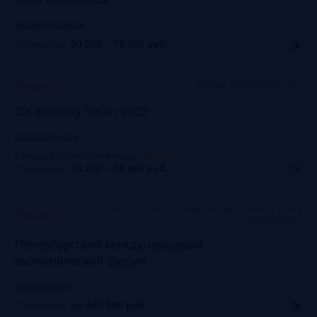
techweek.moscow
Стоимость:
30 000 – 70 000
руб.
Москва, Marriott Novy Arbat
Прошло
CX banking forum 2022
auditorium-cg.ru
Скидка 10% по промокоду
:
Aud22
Стоимость:
34 230 – 48 900
руб.
Санкт-Петербург, Конгрессно-выставочный центр
Прошло
«Экспофорум»
Петербургский международный
экономический форум
forumspb.com
Стоимость:
до 960 000
руб.