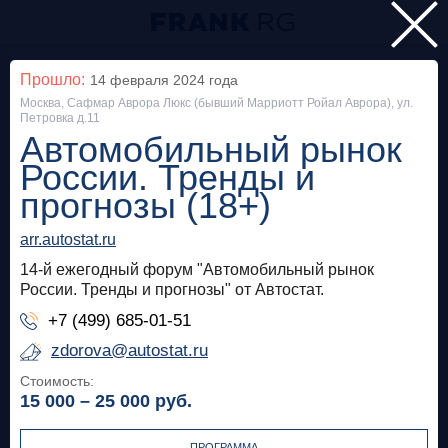
Главная
Прошло:
14 февраля 2024
года
Москва, Сафмар Аврора Люкс (бывший Марриотт Ройал Аврора), ул.
Мероприятия
Петровка д.11
Автомобильный рынок
Все
России. Тренды и
прогнозы (18+)
Особняк на Волхонке
Прошло
arr.autostat.ru
Frank Private Banking Award 2018
14-й ежегодный форум "Автомобильный рынок
frankrg.com
России. Тренды и прогнозы" от Автостат.
+7 (499) 685-01-51
Бесплатно
zdorova@autostat.ru
Стоимость:
Москва, SOK
Прошло
15 000 – 25 000
руб.
Meetup «Дедолларизация, санкции и capital
control: чего ждать в России?»
ПРОГРАММА