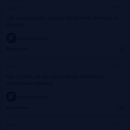
Онлайн
Прошло
Как коронавирус ударит по малому бизнесу и
банкам
frank-rg.timepad.ru
Бесплатно
Онлайн
Прошло
Как COVID-19 заставил банки развивать
цифровые сервисы
frank-rg.timepad.ru
Бесплатно
Онлайн
Прошло