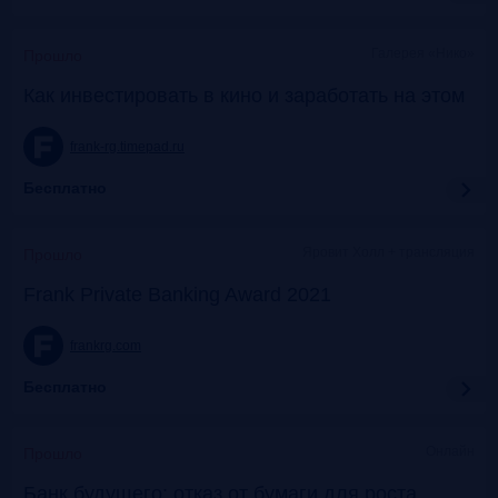
Галерея «Нико»
Прошло
Как инвестировать в кино и заработать на этом
frank-rg.timepad.ru
Бесплатно
Яровит Холл + трансляция
Прошло
Frank Private Banking Award 2021
frankrg.com
Бесплатно
Онлайн
Прошло
Банк будущего: отказ от бумаги для роста