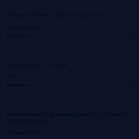
Москва, Технопарк «Сколково»
Прошло
Облака и бизнес: новые точки роста
cloudbusiness.sk.ru
Бесплатно
Сочи
Прошло
Банки России – XXI век
asros.ru
Бесплатно
InterContinental Moscow Tverskaya
Прошло
Рынок зеленого финансирования: устойчивое
будущее России
praktika.vedomosti.ru