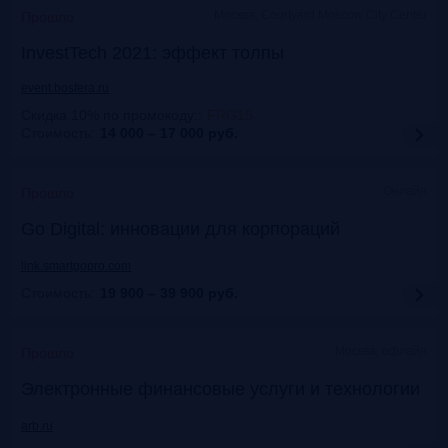
Москва, Courtyard Moscow City Center
Прошло
InvestTech 2021: эффект толпы
event.bosfera.ru
Скидка 10% по промокоду:
:
FRG15
Стоимость:
14 000 – 17 000
руб.
Онлайн
Прошло
Gо Digital: инновации для корпораций
link.smartgopro.com
Стоимость:
19 900 – 39 900
руб.
Москва, офлайн
Прошло
Электронные финансовые услуги и технологии
arb.ru