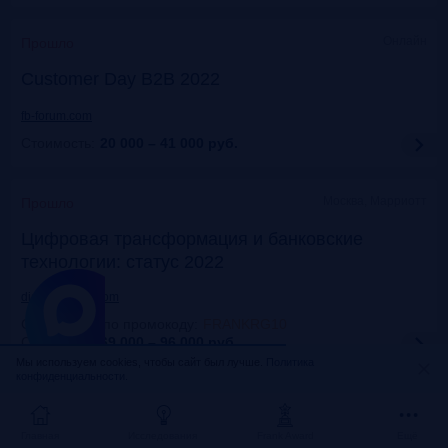
Онлайн
Прошло
Customer Day B2B 2022
fb-forum.com
Стоимость:
20 000 – 41 000
руб.
Москва, Марриотт
Прошло
Цифровая трансформация и банковские
технологии: статус 2022
dialogmanag.com
Скидка 10% по промокоду
:
FRANKRG10
Стоимость:
69 000 – 96 000
руб.
Москва, ЦДП
Прошло
FinNext 2022
Главная
Исследования
Frank Award
Ещё