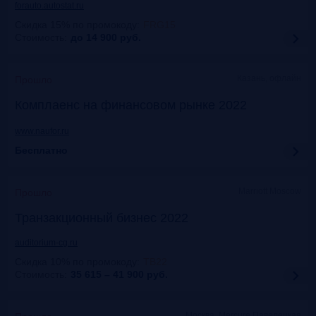
forauto.autostat.ru
Скидка 15% по промокоду
:
FRG15
Стоимость:
до 14 900
руб.
Казань, офлайн
Прошло
Комплаенс на финансовом рынке 2022
www.naufor.ru
Бесплатно
Marriott Moscow
Прошло
Транзакционный бизнес 2022
auditorium-cg.ru
Скидка 10% по промокоду
:
ТВ22
Стоимость:
35 615 – 41 900
руб.
Москва, Mercure Павелецкая