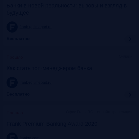
Банки в новой реальности: вызовы и взгляд в
будущее
frank-rg.timepad.ru
Бесплатно
Онлайн
Прошло
Как стать топ-менеджером банка
frank-rg.timepad.ru
Бесплатно
Офис Frank RG + онлайн-трансляции
Прошло
Frank Premium Banking Award 2020
frankrg.com