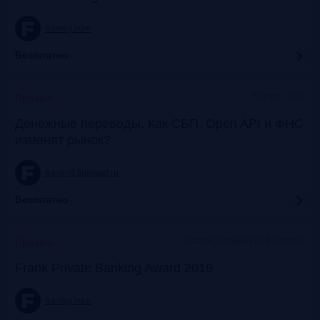
frankrg.com
Бесплатно
Москва, SOK
Прошло
Денежные переводы. Как СБП, Open API и ФНС
изменят рынок?
frank-rg.timepad.ru
Бесплатно
Москва, Особняк на Волхонке
Прошло
Frank Private Banking Award 2019
frankrg.com