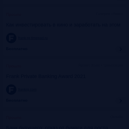
Галерея «Нико»
Прошло
Как инвестировать в кино и заработать на этом
frank-rg.timepad.ru
Бесплатно
Яровит Холл + трансляция
Прошло
Frank Private Banking Award 2021
frankrg.com
Бесплатно
Онлайн
Прошло
Банк будущего: отказ от бумаги для роста