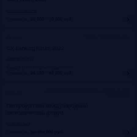
techweek.moscow
Стоимость:
30 000 – 70 000
руб.
Москва, Marriott Novy Arbat
Прошло
CX banking forum 2022
auditorium-cg.ru
Скидка 10% по промокоду
:
Aud22
Стоимость:
34 230 – 48 900
руб.
Санкт-Петербург, Конгрессно-выставочный центр
Прошло
«Экспофорум»
Петербургский международный
экономический форум
forumspb.com
Стоимость:
до 960 000
руб.