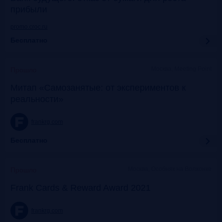
прибыли
promo.croc.ru
Бесплатно
Москва, Meeting Point
Прошло
Митап «Самозанятые: от экспериментов к
реальности»
frankrg.com
Бесплатно
Москва, Особняк на Волхонке
Прошло
Frank Cards & Reward Award 2021
frankrg.com