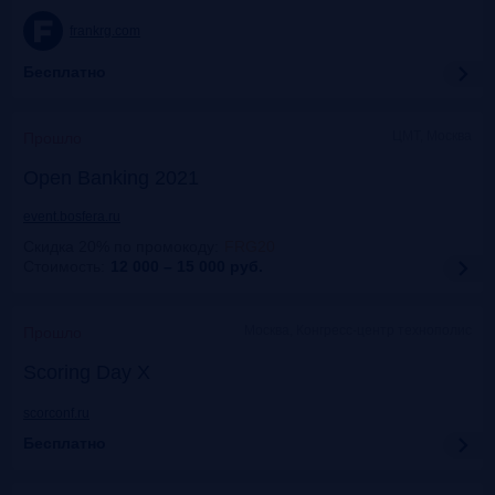
frankrg.com
Бесплатно
ЦМТ, Москва
Прошло
Open Banking 2021
event.bosfera.ru
Скидка 20% по промокоду
:
FRG20
Стоимость:
12 000 – 15 000
руб.
Москва, Конгресс-центр технополис
Прошло
Scoring Day X
scorconf.ru
Бесплатно