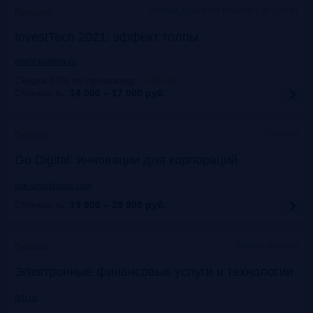
Москва, Courtyard Moscow City Center
Прошло
InvestTech 2021: эффект толпы
event.bosfera.ru
Скидка 10% по промокоду:
:
FRG15
Стоимость:
14 000 – 17 000
руб.
Онлайн
Прошло
Gо Digital: инновации для корпораций
link.smartgopro.com
Стоимость:
19 900 – 39 900
руб.
Москва, офлайн
Прошло
Электронные финансовые услуги и технологии
arb.ru