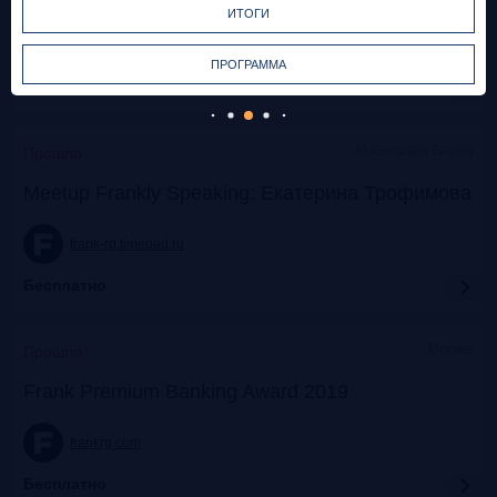
ИТОГИ
frank-rg.timepad.ru
ПРОГРАММА
Бесплатно
Московская Биржа
Прошло
Meetup Frankly Speaking: Екатерина Трофимова
frank-rg.timepad.ru
Бесплатно
Москва
Прошло
Frank Premium Banking Award 2019
frankrg.com
Бесплатно