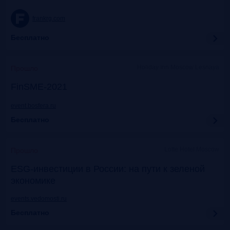
frankrg.com
Бесплатно
Holiday Inn Moscow Lesnaya
Прошло
FinSME-2021
event.bosfera.ru
Бесплатно
Lotte Hotel Moscow
Прошло
ESG-инвестиции в России: на пути к зеленой
экономике
events.vedomosti.ru
Бесплатно