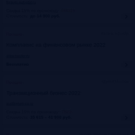
forauto.autostat.ru
Скидка 15% по промокоду
:
FRG15
Стоимость:
до 14 900
руб.
Казань, офлайн
Прошло
Комплаенс на финансовом рынке 2022
www.naufor.ru
Бесплатно
Marriott Moscow
Прошло
Транзакционный бизнес 2022
auditorium-cg.ru
Скидка 10% по промокоду
:
ТВ22
Стоимость:
35 615 – 41 900
руб.
Москва, Mercure Павелецкая