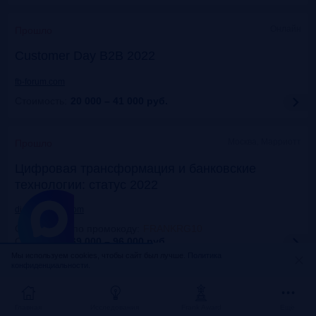
Онлайн
Прошло
Customer Day B2B 2022
fb-forum.com
Стоимость:
20 000 – 41 000
руб.
Москва, Марриотт
Прошло
Цифровая трансформация и банковские
технологии: статус 2022
dialogmanag.com
Скидка 10% по промокоду
:
FRANKRG10
Стоимость:
69 000 – 96 000
руб.
Мы используем cookies, чтобы сайт был лучше.
Политика
конфиденциальности.
Москва, ЦДП
Прошло
FinNext 2022
Главная
Исследования
Frank Award
Ещё