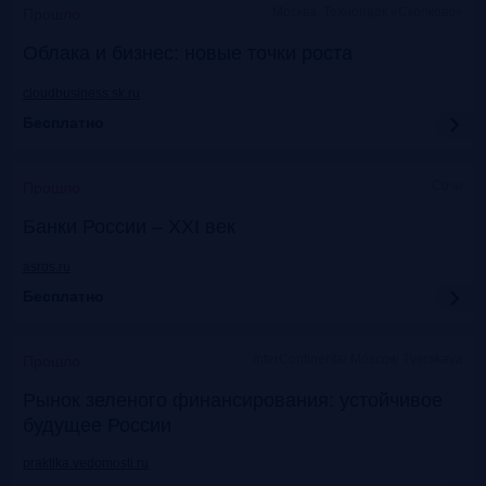
Москва, Технопарк «Сколково»
Прошло
Облака и бизнес: новые точки роста
cloudbusiness.sk.ru
Бесплатно
Сочи
Прошло
Банки России – XXI век
asros.ru
Бесплатно
InterContinental Moscow Tverskaya
Прошло
Рынок зеленого финансирования: устойчивое
будущее России
praktika.vedomosti.ru