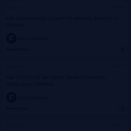
Онлайн
Прошло
Как коронавирус ударит по малому бизнесу и
банкам
frank-rg.timepad.ru
Бесплатно
Онлайн
Прошло
Как COVID-19 заставил банки развивать
цифровые сервисы
frank-rg.timepad.ru
Бесплатно
Онлайн
Прошло