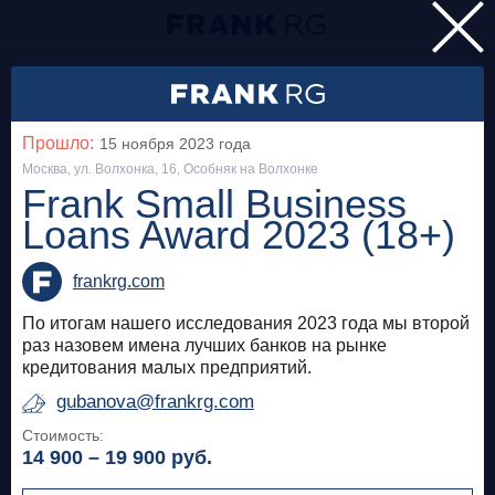
Главная
Мероприятия
Прошло:
15 ноября 2023
года
Все
Москва, ул. Волхонка, 16, Особняк на Волхонке
Frank Small Business
Loans Award 2023 (18+)
Особняк на Волхонке
Прошло
Frank Private Banking Award 2018
frankrg.com
frankrg.com
По итогам нашего исследования 2023 года мы второй
раз назовем имена лучших банков на рынке
Бесплатно
кредитования малых предприятий.
gubanova@frankrg.com
Москва, SOK
Прошло
Стоимость:
14 900 – 19 900
руб.
Meetup «Дедолларизация, санкции и capital
control: чего ждать в России?»