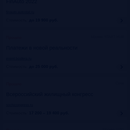
FinAuto 2022
finauto.autostat.ru
Стоимость:
до 19 900
руб.
Москва, START HUB
Прошло
Платежи в новой реальности
event.bosfera.ru
Стоимость:
до 25 000
руб.
Сочи
Прошло
Всероссийский жилищный конгресс
sochicongress.ru
Стоимость:
17 200 – 19 400
руб.
Москва, ЦДП