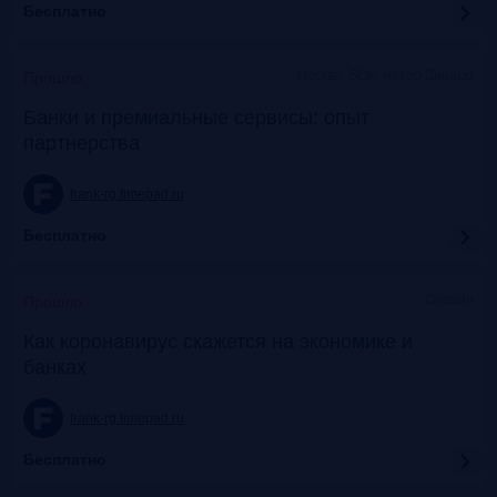
Бесплатно
Москва, SOK, метро Динамо
Прошло
Банки и премиальные сервисы: опыт
партнерства
frank-rg.timepad.ru
Бесплатно
Онлайн
Прошло
Как коронавирус скажется на экономике и
банках
frank-rg.timepad.ru
Бесплатно