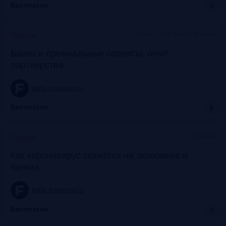
Бесплатно
Москва, SOK, метро Динамо
Прошло
Банки и премиальные сервисы: опыт
партнерства
frank-rg.timepad.ru
Бесплатно
Онлайн
Прошло
Как коронавирус скажется на экономике и
банках
frank-rg.timepad.ru
Бесплатно