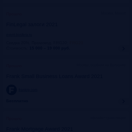
Москва, Mariott
Прошло
FinLegal залоги 2021
event.bosfera.ru
Скидка 20%. Промокод: FRG20
:
FRG20
Стоимость:
15 000 – 19 000
руб.
Москва, особняк на Волхонке
Прошло
Frank Small Business Loans Award 2021
frankrg.com
Бесплатно
офлайн+трансляция
Прошло
Frank Mortgage Award 2021