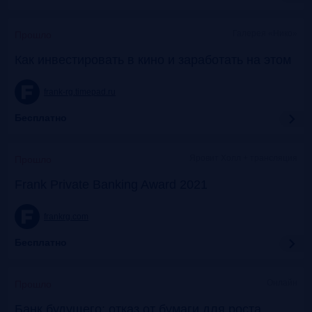
Галерея «Нико»
Прошло
Как инвестировать в кино и заработать на этом
frank-rg.timepad.ru
Бесплатно
Яровит Холл + трансляция
Прошло
Frank Private Banking Award 2021
frankrg.com
Бесплатно
Онлайн
Прошло
Банк будущего: отказ от бумаги для роста