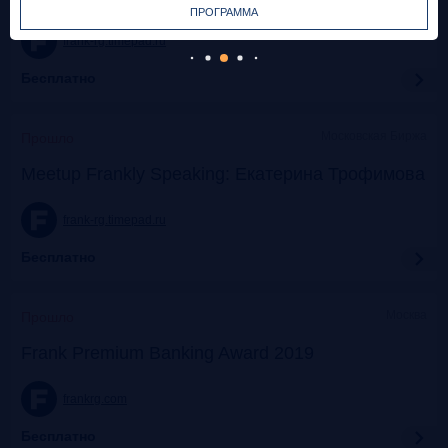
ПРОГРАММА
frank-rg.timepad.ru
Бесплатно
Московская Биржа
Прошло
Meetup Frankly Speaking: Екатерина Трофимова
frank-rg.timepad.ru
Бесплатно
Москва
Прошло
Frank Premium Banking Award 2019
frankrg.com
Бесплатно