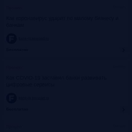
Онлайн
Прошло
Как коронавирус ударит по малому бизнесу и
банкам
frank-rg.timepad.ru
Бесплатно
Онлайн
Прошло
Как COVID-19 заставил банки развивать
цифровые сервисы
frank-rg.timepad.ru
Бесплатно
Онлайн
Прошло