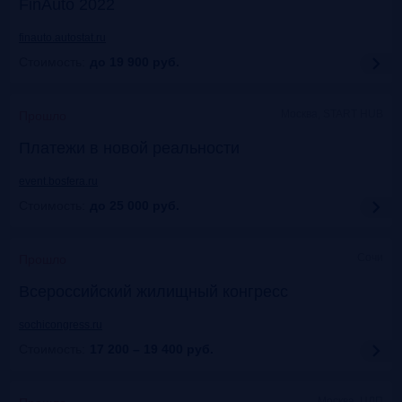
FinAuto 2022
finauto.autostat.ru
Стоимость:
до 19 900
руб.
Москва, START HUB
Прошло
Платежи в новой реальности
event.bosfera.ru
Стоимость:
до 25 000
руб.
Сочи
Прошло
Всероссийский жилищный конгресс
sochicongress.ru
Стоимость:
17 200 – 19 400
руб.
Москва, ЦДП