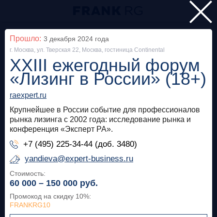
Главная
Прошло:
3 декабря 2024
года
г. Москва, ул. Тверская 22, Москва, гостиница Continental
Мероприятия
XXIII ежегодный форум
Все
«Лизинг в России» (18+)
raexpert.ru
Особняк на Волхонке
Прошло
Крупнейшее в России событие для профессионалов
Frank Private Banking Award 2018
рынка лизинга с 2002 года: исследование рынка и
конференция «Эксперт РА».
frankrg.com
+7 (495) 225-34-44 (доб. 3480)
Бесплатно
yandieva@expert-business.ru
Стоимость:
60 000 – 150 000
руб.
Москва, SOK
Прошло
Промокод на скидку 10%
:
Meetup «Дедолларизация, санкции и capital
FRANKRG10
control: чего ждать в России?»