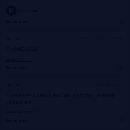
frankrg.com
Бесплатно
Holiday Inn Moscow Lesnaya
Прошло
FinSME-2021
event.bosfera.ru
Бесплатно
Lotte Hotel Moscow
Прошло
ESG-инвестиции в России: на пути к зеленой
экономике
events.vedomosti.ru
Бесплатно