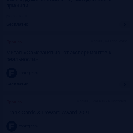
прибыли
promo.croc.ru
Бесплатно
Москва, Meeting Point
Прошло
Митап «Самозанятые: от экспериментов к
реальности»
frankrg.com
Бесплатно
Москва, Особняк на Волхонке
Прошло
Frank Cards & Reward Award 2021
frankrg.com