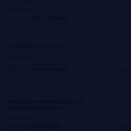
techweek.moscow
Стоимость:
30 000 – 70 000
руб.
Москва, Marriott Novy Arbat
Прошло
CX banking forum 2022
auditorium-cg.ru
Скидка 10% по промокоду
:
Aud22
Стоимость:
34 230 – 48 900
руб.
Санкт-Петербург, Конгрессно-выставочный центр
Прошло
«Экспофорум»
Петербургский международный
экономический форум
forumspb.com
Стоимость:
до 960 000
руб.