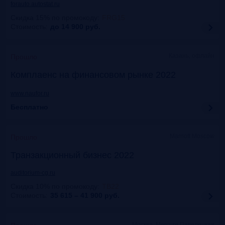
forauto.autostat.ru
Скидка 15% по промокоду
:
FRG15
Стоимость:
до 14 900
руб.
Казань, офлайн
Прошло
Комплаенс на финансовом рынке 2022
www.naufor.ru
Бесплатно
Marriott Moscow
Прошло
Транзакционный бизнес 2022
auditorium-cg.ru
Скидка 10% по промокоду
:
ТВ22
Стоимость:
35 615 – 41 900
руб.
Москва, Mercure Павелецкая