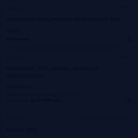
Онлайн
Прошло
Банковская юридическая конференция АБР
asros.ru
Бесплатно
Москва
Прошло
Взыскание 2022: законы, запреты и
цифровизация
napcaforum.ru
Скидка 5% по промокоду
:
NAPCA2021
Стоимость:
до 24 900
руб.
Старт Хаб на Красном Октябре
Прошло
FinWin 2021