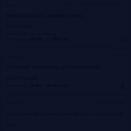
Москва, Courtyard Moscow City Center
Прошло
InvestTech 2021: эффект толпы
event.bosfera.ru
Скидка 10% по промокоду:
:
FRG15
Стоимость:
14 000 – 17 000
руб.
Онлайн
Прошло
Gо Digital: инновации для корпораций
link.smartgopro.com
Стоимость:
19 900 – 39 900
руб.
Москва, офлайн
Прошло
Электронные финансовые услуги и технологии
arb.ru