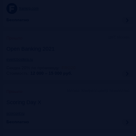
frankrg.com
Бесплатно
ЦМТ, Москва
Прошло
Open Banking 2021
event.bosfera.ru
Скидка 20% по промокоду
:
FRG20
Стоимость:
12 000 – 15 000
руб.
Москва, Конгресс-центр технополис
Прошло
Scoring Day X
scorconf.ru
Бесплатно