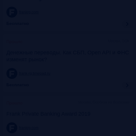
frankrg.com
Бесплатно
Москва, SOK
Прошло
Денежные переводы. Как СБП, Open API и ФНС
изменят рынок?
frank-rg.timepad.ru
Бесплатно
Москва, Особняк на Волхонке
Прошло
Frank Private Banking Award 2019
frankrg.com