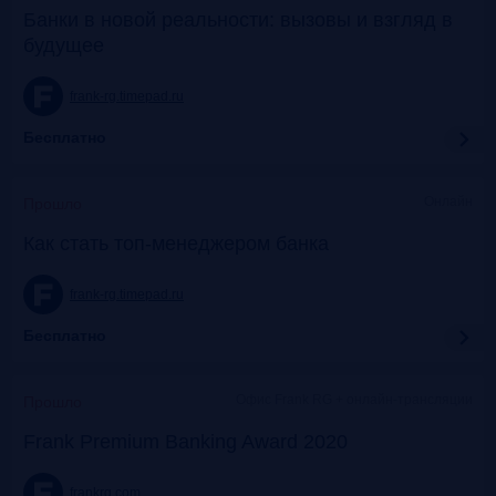
Банки в новой реальности: вызовы и взгляд в
будущее
frank-rg.timepad.ru
Бесплатно
Онлайн
Прошло
Как стать топ-менеджером банка
frank-rg.timepad.ru
Бесплатно
Офис Frank RG + онлайн-трансляции
Прошло
Frank Premium Banking Award 2020
frankrg.com