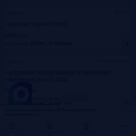
Онлайн
Прошло
Customer Day B2B 2022
fb-forum.com
Стоимость:
20 000 – 41 000
руб.
Москва, Марриотт
Прошло
Цифровая трансформация и банковские
технологии: статус 2022
dialogmanag.com
Скидка 10% по промокоду
:
FRANKRG10
Стоимость:
69 000 – 96 000
руб.
Мы используем cookies, чтобы сайт был лучше.
Политика
конфиденциальности.
Москва, ЦДП
Прошло
FinNext 2022
Главная
Исследования
Frank Award
Ещё