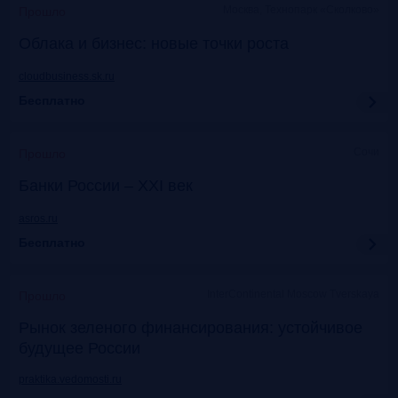
Москва, Технопарк «Сколково»
Прошло
Облака и бизнес: новые точки роста
cloudbusiness.sk.ru
Бесплатно
Сочи
Прошло
Банки России – XXI век
asros.ru
Бесплатно
InterContinental Moscow Tverskaya
Прошло
Рынок зеленого финансирования: устойчивое
будущее России
praktika.vedomosti.ru