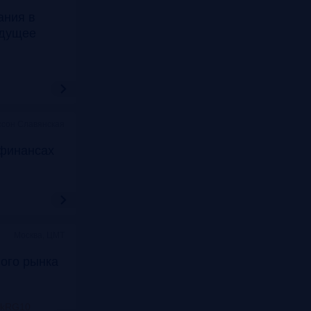
ания в
удущее
ссон Славянская
финансах
Москва, ЦМТ
ого рынка
nkRG10