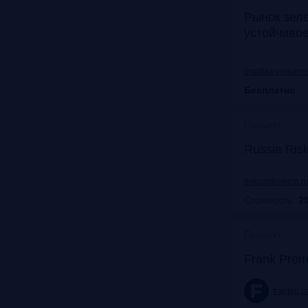
Рынок зел
устойчиво
praktika.vedomos
Бесплатно
Прошло
Russia Ris
riskconference.r
Стоимость:
29
Прошло
Frank Prem
frankrg.