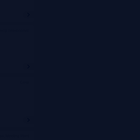
ентр технополис
Сочи
ва, Meeting Point