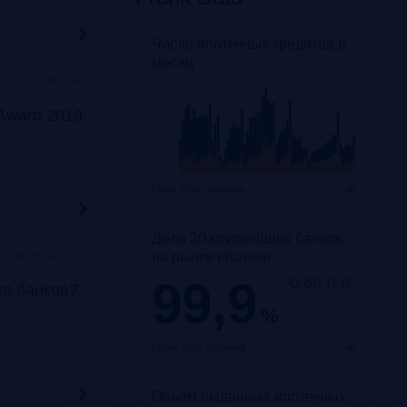
Число ипотечных кредитов в
месяц
Москва
Award 2019
Frank Data.
Ипотека
Доля 20 крупнейших банков
на рынке ипотеки
Станция Балчуг»
99,9
-0,66 п.п.
ля банков?
год к году
%
Frank Data.
Ипотека
Объем выданных ипотечных