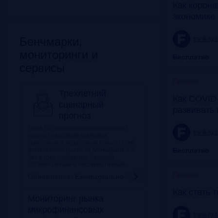
Как корона
экономике 
Бенчмарки,
frank-rg.
мониторинги и
Бесплатно
сервисы
Прошло
Трехлетний
Как COVID-
сценарный
развивать
прогноз
Frank RG ежеквартально обновляет
frank-rg.
прогноз на основе ключевых
экзогенных и эндогенных показателей
финансового рынка на ближайшие 3-5
Бесплатно
лет в трех сценариях: базовый,
оптимистичный и пессимистичный.
Прошло
Обновление:
Ежеквартально
Как стать 
Мониторинг рынка
микрофинансовых
frank-rg.