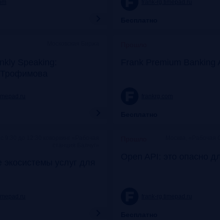
com
frank-rg.timepad.ru
Бесплатно
Московская Биржа
Прошло
nkly Speaking:
Frank Premium Banking 
 Трофимова
timepad.ru
frankrg.com
Бесплатно
c 9:30 до 12:30 коворкинг «Рабочая
Москва, «Рабочая 
Прошло
станция Балчуг»
Open API: это опасно д
 экосистемы услуг для
timepad.ru
frank-rg.timepad.ru
Бесплатно