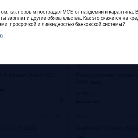
Онлайн
Моск
Прошло
ом, как первым пострадал МСБ от пандемии и карантина. В
его: отказ от бумаги
Митап «Самозанятые: о
ты зарплат и другие обязательства. Как это скажется на кр
 прибыли
экспериментов к реаль
тами, просрочкой и ликвидностью банковской системы?
om
frankrg.com
Бесплатно
Москва, Особняк на Волхонке
Прошло
s & Reward Award 2021
Планирование наследо
2021 году
com
bclplaw.ru
Бесплатно
Москва, ЦМТ
Офла
Прошло
se Forum 2021
Frank Auto Finance Awa