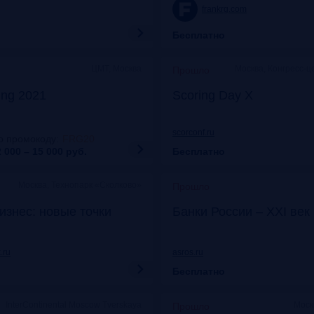
frankrg.com
Бесплатно
ЦМТ, Москва
Москва, Конгресс-ц
Прошло
ing 2021
Scoring Day X
scorconf.ru
о промокоду
:
FRG20
 000 – 15 000
руб.
Бесплатно
Москва, Технопарк «Сколково»
Прошло
изнес: новые точки
Банки России – XXI век
.ru
asros.ru
Бесплатно
InterContinental Moscow Tverskaya
Моск
Прошло