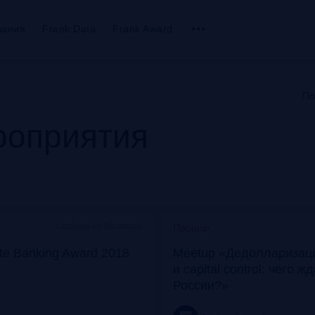
вания
Frank Data
Frank Award
По
оприятия
Особняк на Волхонке
Прошло
ate Banking Award 2018
Meetup «Дедолларизаци
и capital control: чего ж
России?»