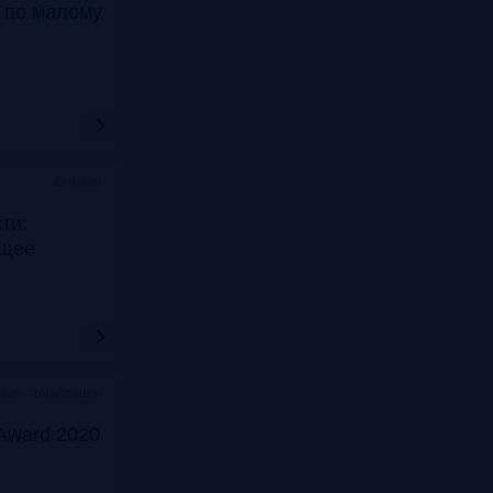
т по малому
Онлайн
ти:
ущее
лайн-трансляции
Award 2020