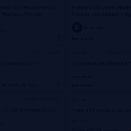
еного финансирования:
Рынок ESG инвестиров
е будущее России
России: настоящее и б
frankrg.com
ti.ru
Бесплатно
Офлайн+онлайн
Москва, Рэди
Прошло
k Conference 2021
Цифровая эволюция в 
u
vbaforum.ru
 000 – 45 900
руб.
Бесплатно
Офлайн+трансляция
Прошло
ium Banking Award 2021
Форум лидеров страхов
insfuture.ru
com
Скидка 10%. Промокоду
:
Fra