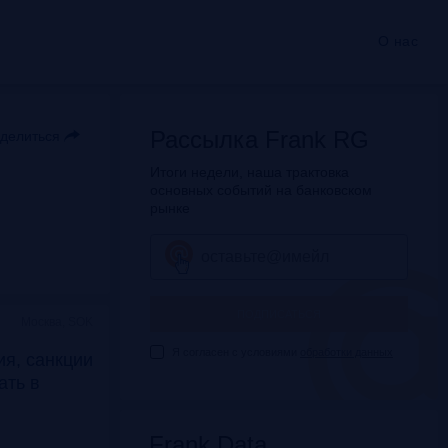
О нас
Рассылка Frank RG
делиться
Итоги недели, наша трактовка
основных событий на банковском
рынке
ПОДПИСАТЬСЯ
Москва, SOK
Я согласен с условиями
обработки данных
я, санкции
дать в
Frank Data