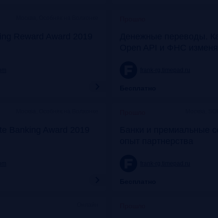
Москва, Особняк на Волхонке
Прошло
ing Reward Award 2019
Денежные переводы. К
Open API и ФНС изменя
com
frank-rg.timepad.ru
Бесплатно
Москва, Особняк на Волхонке
Москва, SO
Прошло
ate Banking Award 2019
Банки и премиальные с
опыт партнерства
com
frank-rg.timepad.ru
Бесплатно
Онлайн
Прошло