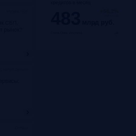
кредитов в месяц
483
+56,2%
Москва, SOK
год к году
млрд руб.
ак СБП,
т рынок?
Frank Data.
Ипотека
K, метро Динамо
ервисы:
Онлайн