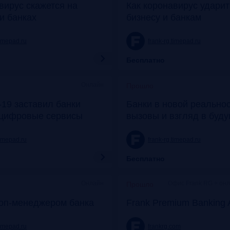
вирус скажется на
Как коронавирус удари
и банках
бизнесу и банкам
timepad.ru
frank-rg.timepad.ru
Бесплатно
Онлайн
Прошло
19 заставил банки
Банки в новой реальнос
 цифровые сервисы
вызовы и взгляд в буд
timepad.ru
frank-rg.timepad.ru
Бесплатно
Онлайн
Офис Frank RG + он
Прошло
топ-менеджером банка
Frank Premium Banking 
timepad.ru
frankrg.com