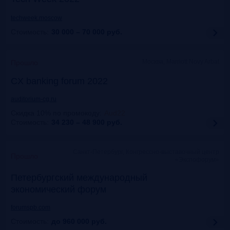
techweek.moscow
Стоимость:
30 000 – 70 000
руб.
Москва, Marriott Novy Arbat
Прошло
CX banking forum 2022
auditorium-cg.ru
Скидка 10% по промокоду
:
Aud22
Стоимость:
34 230 – 48 900
руб.
Санкт-Петербург, Конгрессно-выставочный центр
Прошло
«Экспофорум»
Петербургский международный
экономический форум
forumspb.com
Стоимость:
до 960 000
руб.