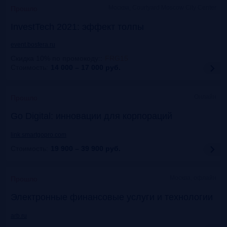
Москва, Courtyard Moscow City Center
Прошло
InvestTech 2021: эффект толпы
event.bosfera.ru
Скидка 10% по промокоду:
:
FRG15
Стоимость:
14 000 – 17 000
руб.
Онлайн
Прошло
Gо Digital: инновации для корпораций
link.smartgopro.com
Стоимость:
19 900 – 39 900
руб.
Москва, офлайн
Прошло
Электронные финансовые услуги и технологии
arb.ru