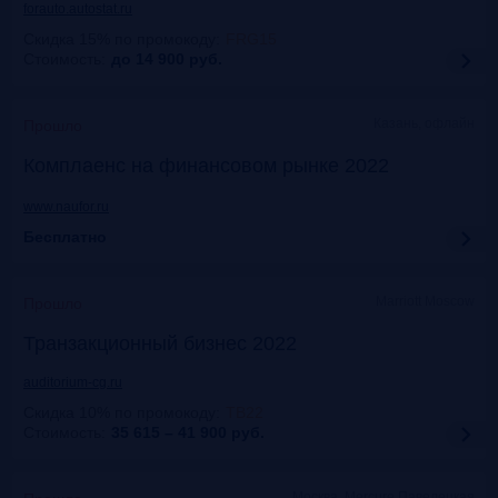
forauto.autostat.ru
Скидка 15% по промокоду
:
FRG15
Стоимость:
до 14 900
руб.
Казань, офлайн
Прошло
Комплаенс на финансовом рынке 2022
www.naufor.ru
Бесплатно
Marriott Moscow
Прошло
Транзакционный бизнес 2022
auditorium-cg.ru
Скидка 10% по промокоду
:
ТВ22
Стоимость:
35 615 – 41 900
руб.
Москва, Mercure Павелецкая