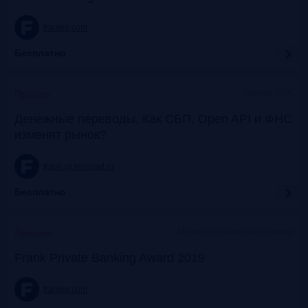
frankrg.com
Бесплатно
Москва, SOK
Прошло
Денежные переводы. Как СБП, Open API и ФНС
изменят рынок?
frank-rg.timepad.ru
Бесплатно
Москва, Особняк на Волхонке
Прошло
Frank Private Banking Award 2019
frankrg.com