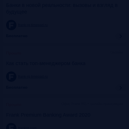
Банки в новой реальности: вызовы и взгляд в
будущее
frank-rg.timepad.ru
Бесплатно
Онлайн
Прошло
Как стать топ-менеджером банка
frank-rg.timepad.ru
Бесплатно
Офис Frank RG + онлайн-трансляции
Прошло
Frank Premium Banking Award 2020
frankrg.com