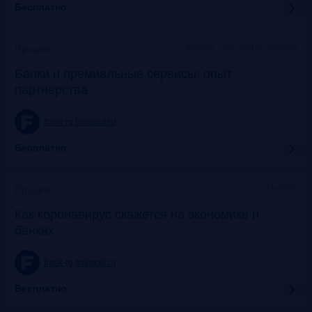
Бесплатно
Москва, SOK, метро Динамо
Прошло
Банки и премиальные сервисы: опыт
партнерства
frank-rg.timepad.ru
Бесплатно
Онлайн
Прошло
Как коронавирус скажется на экономике и
банках
frank-rg.timepad.ru
Бесплатно