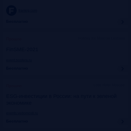
frankrg.com
Бесплатно
Holiday Inn Moscow Lesnaya
Прошло
FinSME-2021
event.bosfera.ru
Бесплатно
Lotte Hotel Moscow
Прошло
ESG-инвестиции в России: на пути к зеленой
экономике
events.vedomosti.ru
Бесплатно