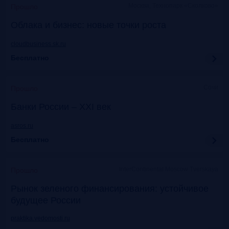
Москва, Технопарк «Сколково»
Прошло
Облака и бизнес: новые точки роста
cloudbusiness.sk.ru
Бесплатно
Сочи
Прошло
Банки России – XXI век
asros.ru
Бесплатно
InterContinental Moscow Tverskaya
Прошло
Рынок зеленого финансирования: устойчивое
будущее России
praktika.vedomosti.ru