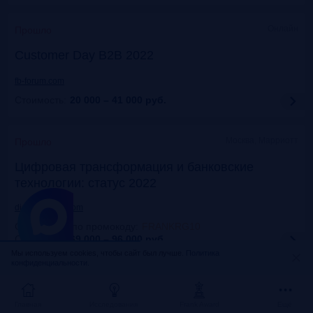
Онлайн
Прошло
Customer Day B2B 2022
fb-forum.com
Стоимость:
20 000 – 41 000
руб.
Москва, Марриотт
Прошло
Цифровая трансформация и банковские
технологии: статус 2022
dialogmanag.com
Скидка 10% по промокоду
:
FRANKRG10
Стоимость:
69 000 – 96 000
руб.
Мы используем cookies, чтобы сайт был лучше.
Политика
конфиденциальности.
Москва, ЦДП
Прошло
FinNext 2022
Главная
Исследования
Frank Award
Ещё