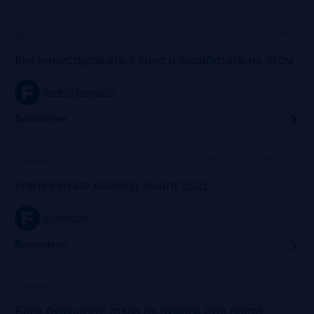
Галерея «Нико»
Прошло
Как инвестировать в кино и заработать на этом
frank-rg.timepad.ru
Бесплатно
Яровит Холл + трансляция
Прошло
Frank Private Banking Award 2021
frankrg.com
Бесплатно
Онлайн
Прошло
Банк будущего: отказ от бумаги для роста