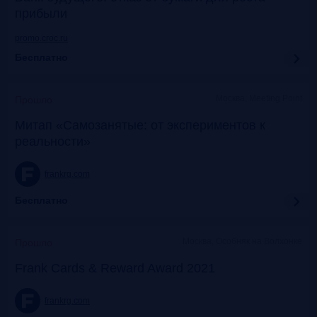
прибыли
promo.croc.ru
Бесплатно
Москва, Meeting Point
Прошло
Митап «Самозанятые: от экспериментов к
реальности»
frankrg.com
Бесплатно
Москва, Особняк на Волхонке
Прошло
Frank Cards & Reward Award 2021
frankrg.com