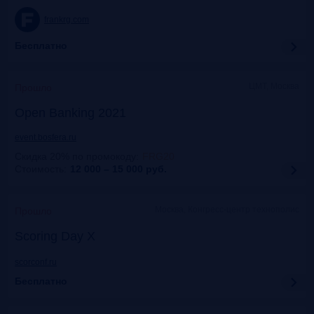
frankrg.com
Бесплатно
ЦМТ, Москва
Прошло
Open Banking 2021
event.bosfera.ru
Скидка 20% по промокоду
:
FRG20
Стоимость:
12 000 – 15 000
руб.
Москва, Конгресс-центр технополис
Прошло
Scoring Day X
scorconf.ru
Бесплатно