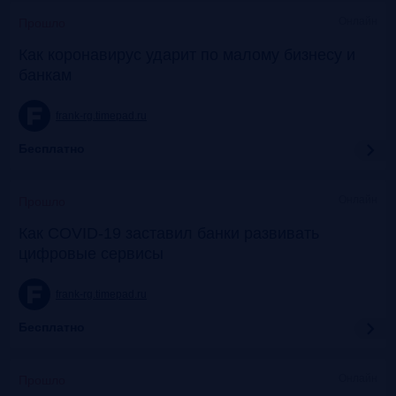
Онлайн
Прошло
Как коронавирус ударит по малому бизнесу и
банкам
frank-rg.timepad.ru
Бесплатно
Онлайн
Прошло
Как COVID-19 заставил банки развивать
цифровые сервисы
frank-rg.timepad.ru
Бесплатно
Онлайн
Прошло