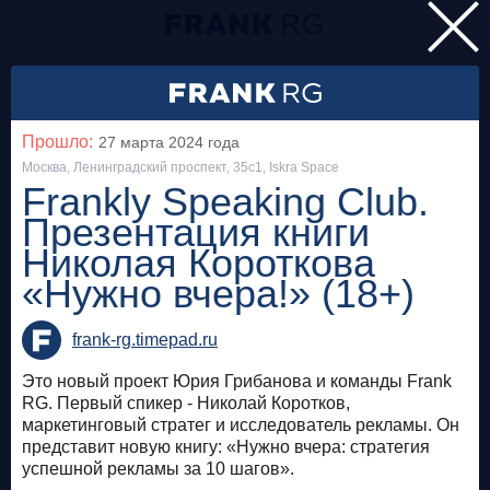
Главная
Мероприятия
Прошло:
27 марта 2024
года
Все
Москва, Ленинградский проспект, 35с1, Iskra Space
Frankly Speaking Club.
Презентация книги
Особняк на Волхонке
Прошло
Николая Короткова
Frank Private Banking Award 2018
«Нужно вчера!» (18+)
frankrg.com
frank-rg.timepad.ru
Бесплатно
Это новый проект Юрия Грибанова и команды Frank
RG. Первый спикер - Николай Коротков,
Москва, SOK
Прошло
маркетинговый стратег и исследователь рекламы. Он
представит новую книгу: «Нужно вчера: стратегия
Meetup «Дедолларизация, санкции и capital
успешной рекламы за 10 шагов».
control: чего ждать в России?»