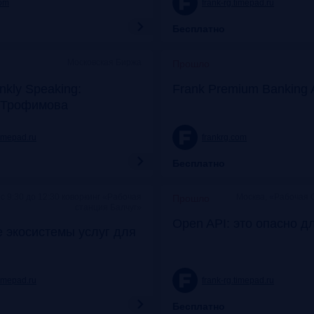
com
frank-rg.timepad.ru
Бесплатно
Московская Биржа
Прошло
nkly Speaking:
Frank Premium Banking 
 Трофимова
timepad.ru
frankrg.com
Бесплатно
c 9:30 до 12:30 коворкинг «Рабочая
Москва, «Рабочая 
Прошло
станция Балчуг»
Open API: это опасно д
 экосистемы услуг для
timepad.ru
frank-rg.timepad.ru
Бесплатно