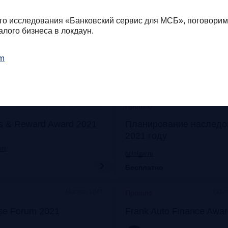
Онлайн
Моск
Прошло
го исследования «Банковский сервис для МСБ», поговорим 
его: отказ от бумаги
Митап «Самозанятые: о
лого бизнеса в локдаун.
 прибыли
экспериментов к реаль
om
frankrg.com
Бесплатно
Москва, Особняк на Волхонке
Прошло
s & Reward Award 2021
Планирование наследо
2021 году
com
bclplaw.ru
Бесплатно
Москва, ЦМТ
Офла
Прошло
se Forum 2021
Frank Auto Finance Awa