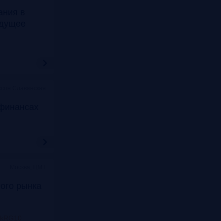
ания в
удущее
ссон Славянская
финансах
Москва, ЦМТ
ого рынка
nkRG10