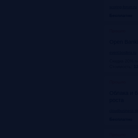
scoring-forum.ru
Бесплатно
Прошло
Open Bank
event.bosfera.ru
Скидка 20% п
Стоимость:
12
Прошло
Облака и б
роста
cloudbusiness.sk
Бесплатно
Прошло