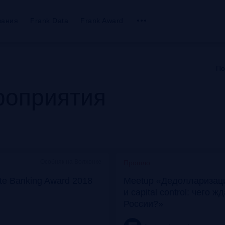
вания
Frank Data
Frank Award
По
оприятия
Особняк на Волхонке
Прошло
ate Banking Award 2018
Meetup «Дедолларизаци
и capital control: чего ж
России?»