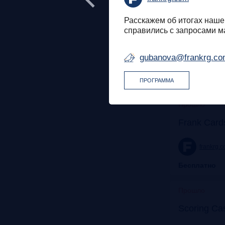
Прошло
Расскажем об итогах наше
Банк будущ
справились с запросами ма
для роста
gubanova@frankrg.c
promo.croc.ru
Бесплатно
ПРОГРАММА
Бесплатно
Прошло
Frank Card
frankrg.
Бесплатно
Прошло
Scoring Ca