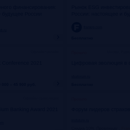
еного финансирования:
Рынок ESG инвестиров
е будущее России
России: настоящее и б
frankrg.com
ti.ru
Бесплатно
Офлайн+онлайн
Москва, Рэди
Прошло
k Conference 2021
Цифровая эволюция в 
u
vbaforum.ru
 000 – 45 900
руб.
Бесплатно
Офлайн+трансляция
Прошло
ium Banking Award 2021
Форум лидеров страхов
insfuture.ru
com
Скидка 10%. Промокоду
:
Fra