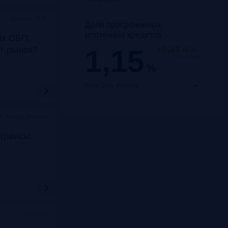
Москва, SOK
Доля просроченных
ипотечных кредитов
ак СБП,
1,15
+0,41 п.п.
т рынок?
год к году
%
Frank Data.
Ипотека
K, метро Динамо
ервисы:
Онлайн