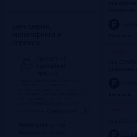
Как корона
экономике 
Бенчмарки,
frank-rg.
мониторинги и
Бесплатно
сервисы
Прошло
Трехлетний
Как COVID-
сценарный
развивать
прогноз
Frank RG ежеквартально обновляет
frank-rg.
прогноз на основе ключевых
экзогенных и эндогенных показателей
финансового рынка на ближайшие 3-5
Бесплатно
лет в трех сценариях: базовый,
оптимистичный и пессимистичный.
Прошло
Обновление:
Ежеквартально
Как стать 
Мониторинг рынка
микрофинансовых
frank-rg.