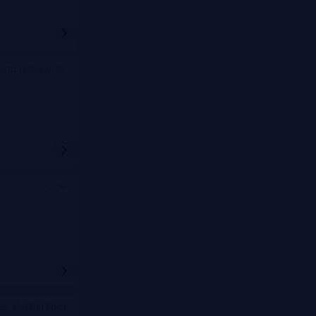
ентр технополис
Сочи
ва, Meeting Point