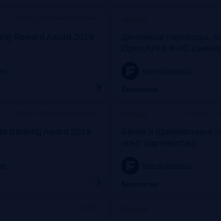
Москва, Особняк на Волхонке
Прошло
ing Reward Award 2019
Денежные переводы. К
Open API и ФНС изменя
com
frank-rg.timepad.ru
Бесплатно
Москва, Особняк на Волхонке
Москва, SO
Прошло
ate Banking Award 2019
Банки и премиальные с
опыт партнерства
com
frank-rg.timepad.ru
Бесплатно
Онлайн
Прошло