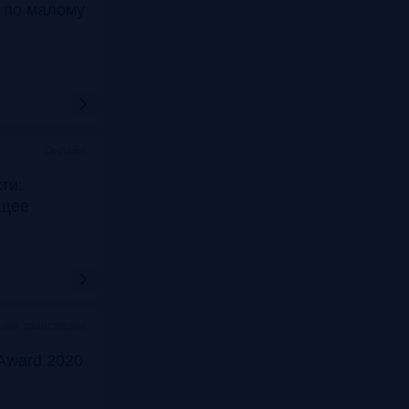
т по малому
Онлайн
ти:
ущее
лайн-трансляции
Award 2020