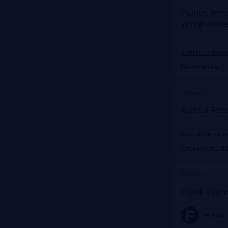
Рынок зел
устойчиво
praktika.vedomos
Бесплатно
Прошло
Russia Ris
riskconference.r
Стоимость:
29
Прошло
Frank Prem
frankrg.