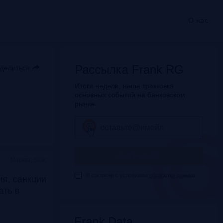
О нас
Рассылка Frank RG
делиться
Итоги недели, наша трактовка
основных событий на банковском
рынке
ПОДПИСАТЬСЯ
Москва, SOK
Я согласен с условиями
обработки данных
я, санкции
дать в
Frank Data