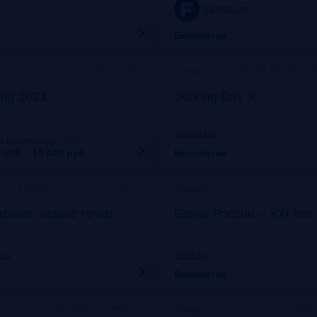
frankrg.com
Бесплатно
ЦМТ, Москва
Москва, Конгресс-ц
Прошло
ing 2021
Scoring Day X
scorconf.ru
о промокоду
:
FRG20
 000 – 15 000
руб.
Бесплатно
Москва, Технопарк «Сколково»
Прошло
изнес: новые точки
Банки России – XXI век
.ru
asros.ru
Бесплатно
InterContinental Moscow Tverskaya
Моск
Прошло