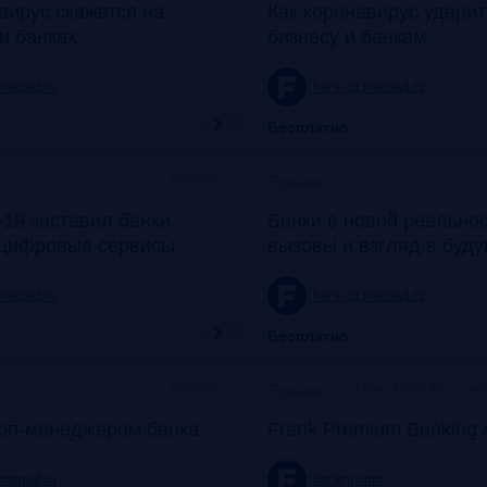
вирус скажется на
Как коронавирус удари
и банках
бизнесу и банкам
timepad.ru
frank-rg.timepad.ru
Бесплатно
Онлайн
Прошло
19 заставил банки
Банки в новой реальнос
 цифровые сервисы
вызовы и взгляд в буд
timepad.ru
frank-rg.timepad.ru
Бесплатно
Онлайн
Офис Frank RG + он
Прошло
топ-менеджером банка
Frank Premium Banking 
timepad.ru
frankrg.com