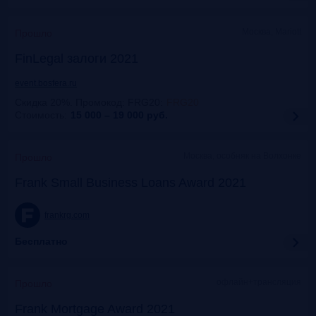
Москва, Mariott
Прошло
FinLegal залоги 2021
event.bosfera.ru
Скидка 20%. Промокод: FRG20
:
FRG20
Стоимость:
15 000 – 19 000
руб.
Москва, особняк на Волхонке
Прошло
Frank Small Business Loans Award 2021
frankrg.com
Бесплатно
офлайн+трансляция
Прошло
Frank Mortgage Award 2021