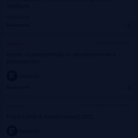
прибыли
promo.croc.ru
Бесплатно
Москва, Meeting Point
Прошло
Митап «Самозанятые: от экспериментов к
реальности»
frankrg.com
Бесплатно
Москва, Особняк на Волхонке
Прошло
Frank Cards & Reward Award 2021
frankrg.com