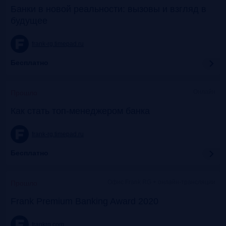
Банки в новой реальности: вызовы и взгляд в
будущее
frank-rg.timepad.ru
Бесплатно
Онлайн
Прошло
Как стать топ-менеджером банка
frank-rg.timepad.ru
Бесплатно
Офис Frank RG + онлайн-трансляции
Прошло
Frank Premium Banking Award 2020
frankrg.com