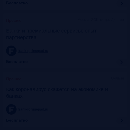
Бесплатно
Москва, SOK, метро Динамо
Прошло
Банки и премиальные сервисы: опыт
партнерства
frank-rg.timepad.ru
Бесплатно
Онлайн
Прошло
Как коронавирус скажется на экономике и
банках
frank-rg.timepad.ru
Бесплатно