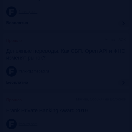
frankrg.com
Бесплатно
Москва, SOK
Прошло
Денежные переводы. Как СБП, Open API и ФНС
изменят рынок?
frank-rg.timepad.ru
Бесплатно
Москва, Особняк на Волхонке
Прошло
Frank Private Banking Award 2019
frankrg.com