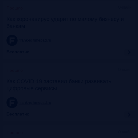
Онлайн
Прошло
Как коронавирус ударит по малому бизнесу и
банкам
frank-rg.timepad.ru
Бесплатно
Онлайн
Прошло
Как COVID-19 заставил банки развивать
цифровые сервисы
frank-rg.timepad.ru
Бесплатно
Онлайн
Прошло