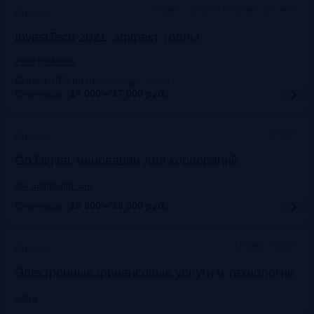
Москва, Courtyard Moscow City Center
Прошло
InvestTech 2021: эффект толпы
event.bosfera.ru
Скидка 10% по промокоду:
:
FRG15
Стоимость:
14 000 – 17 000
руб.
Онлайн
Прошло
Gо Digital: инновации для корпораций
link.smartgopro.com
Стоимость:
19 900 – 39 900
руб.
Москва, офлайн
Прошло
Электронные финансовые услуги и технологии
arb.ru