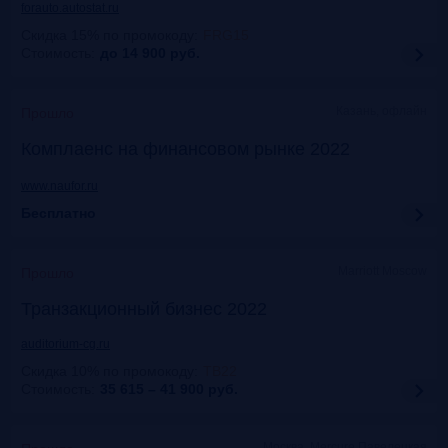
forauto.autostat.ru
Скидка 15% по промокоду
:
FRG15
Стоимость:
до 14 900
руб.
Казань, офлайн
Прошло
Комплаенс на финансовом рынке 2022
www.naufor.ru
Бесплатно
Marriott Moscow
Прошло
Транзакционный бизнес 2022
auditorium-cg.ru
Скидка 10% по промокоду
:
ТВ22
Стоимость:
35 615 – 41 900
руб.
Москва, Mercure Павелецкая