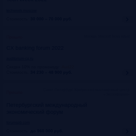
techweek.moscow
Стоимость:
30 000 – 70 000
руб.
Москва, Marriott Novy Arbat
Прошло
CX banking forum 2022
auditorium-cg.ru
Скидка 10% по промокоду
:
Aud22
Стоимость:
34 230 – 48 900
руб.
Санкт-Петербург, Конгрессно-выставочный центр
Прошло
«Экспофорум»
Петербургский международный
экономический форум
forumspb.com
Стоимость:
до 960 000
руб.