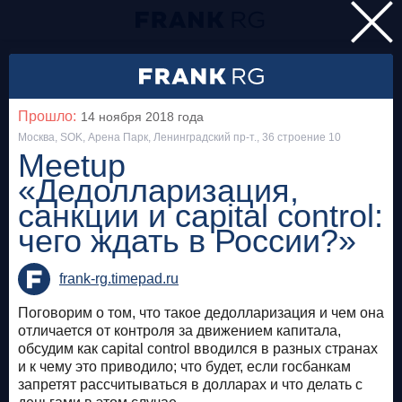
Главная
Мероприятия
Прошло:
14 ноября 2018
года
Все
Москва, SOK, Арена Парк, Ленинградский пр-т., 36 строение 10
Meetup
«Дедолларизация,
Особняк на Волхонке
Прошло
санкции и capital control:
Frank Private Banking Award 2018
чего ждать в России?»
frankrg.com
frank-rg.timepad.ru
Бесплатно
Поговорим о том, что такое дедолларизация и чем она
отличается от контроля за движением капитала,
Москва, SOK
Прошло
обсудим как capital control вводился в разных странах
и к чему это приводило; что будет, если госбанкам
Meetup «Дедолларизация, санкции и capital
запретят рассчитываться в долларах и что делать с
control: чего ждать в России?»