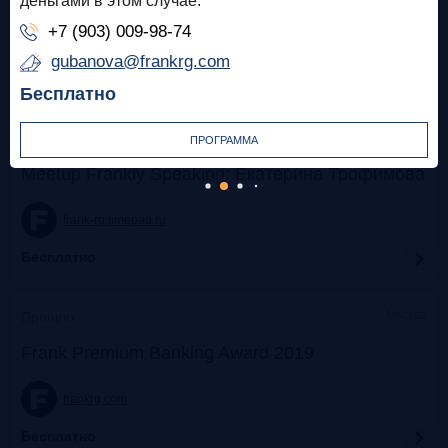
деньгами в этом случае.
+7 (903) 009-98-74
frank-rg.timepad.ru
gubanova@frankrg.com
Бесплатно
Бесплатно
Московская Биржа
Прошло
ПРОГРАММА
Meetup Frankly Speaking: Екатерина Трофимова
frank-rg.timepad.ru
Бесплатно
Москва
Прошло
Frank Premium Banking Award 2019
frankrg.com
Бесплатно