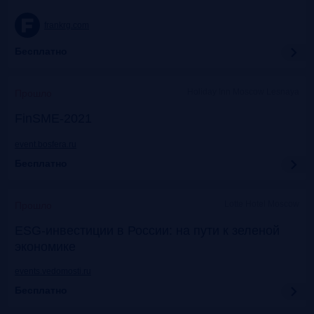
frankrg.com
Бесплатно
Holiday Inn Moscow Lesnaya
Прошло
FinSME-2021
event.bosfera.ru
Бесплатно
Lotte Hotel Moscow
Прошло
ESG-инвестиции в России: на пути к зеленой
экономике
events.vedomosti.ru
Бесплатно