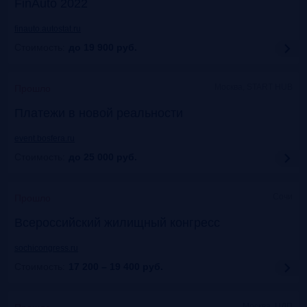
FinAuto 2022
finauto.autostat.ru
Стоимость:
до 19 900
руб.
Москва, START HUB
Прошло
Платежи в новой реальности
event.bosfera.ru
Стоимость:
до 25 000
руб.
Сочи
Прошло
Всероссийский жилищный конгресс
sochicongress.ru
Стоимость:
17 200 – 19 400
руб.
Москва, ЦДП