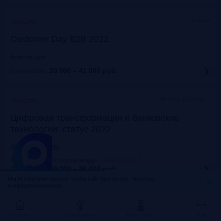
Онлайн
Прошло
Customer Day B2B 2022
fb-forum.com
Стоимость:
20 000 – 41 000
руб.
Москва, Марриотт
Прошло
Цифровая трансформация и банковские
технологии: статус 2022
dialogmanag.com
Скидка 10% по промокоду
:
FRANKRG10
Стоимость:
69 000 – 96 000
руб.
Мы используем cookies, чтобы сайт был лучше.
Политика
конфиденциальности.
Москва, ЦДП
Прошло
FinNext 2022
Главная
Исследования
Frank Award
Ещё