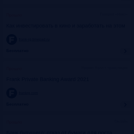
Галерея «Нико»
Прошло
Как инвестировать в кино и заработать на этом
frank-rg.timepad.ru
Бесплатно
Яровит Холл + трансляция
Прошло
Frank Private Banking Award 2021
frankrg.com
Бесплатно
Онлайн
Прошло
Банк будущего: отказ от бумаги для роста