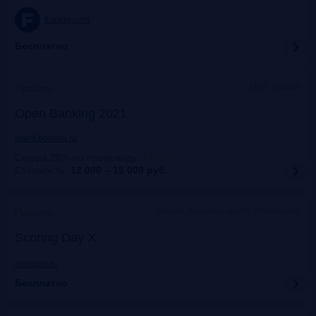
frankrg.com
Бесплатно
ЦМТ, Москва
Прошло
Open Banking 2021
event.bosfera.ru
Скидка 20% по промокоду
:
FRG20
Стоимость:
12 000 – 15 000
руб.
Москва, Конгресс-центр технополис
Прошло
Scoring Day X
scorconf.ru
Бесплатно