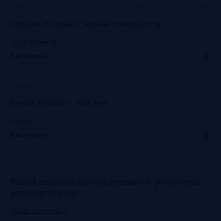
Москва, Технопарк «Сколково»
Прошло
Облака и бизнес: новые точки роста
cloudbusiness.sk.ru
Бесплатно
Сочи
Прошло
Банки России – XXI век
asros.ru
Бесплатно
InterContinental Moscow Tverskaya
Прошло
Рынок зеленого финансирования: устойчивое
будущее России
praktika.vedomosti.ru