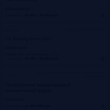
techweek.moscow
Стоимость:
30 000 – 70 000
руб.
Москва, Marriott Novy Arbat
Прошло
CX banking forum 2022
auditorium-cg.ru
Скидка 10% по промокоду
:
Aud22
Стоимость:
34 230 – 48 900
руб.
Санкт-Петербург, Конгрессно-выставочный центр
Прошло
«Экспофорум»
Петербургский международный
экономический форум
forumspb.com
Стоимость:
до 960 000
руб.