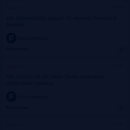
Онлайн
Прошло
Как коронавирус ударит по малому бизнесу и
банкам
frank-rg.timepad.ru
Бесплатно
Онлайн
Прошло
Как COVID-19 заставил банки развивать
цифровые сервисы
frank-rg.timepad.ru
Бесплатно
Онлайн
Прошло