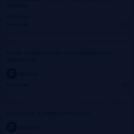
прибыли
promo.croc.ru
Бесплатно
Москва, Meeting Point
Прошло
Митап «Самозанятые: от экспериментов к
реальности»
frankrg.com
Бесплатно
Москва, Особняк на Волхонке
Прошло
Frank Cards & Reward Award 2021
frankrg.com