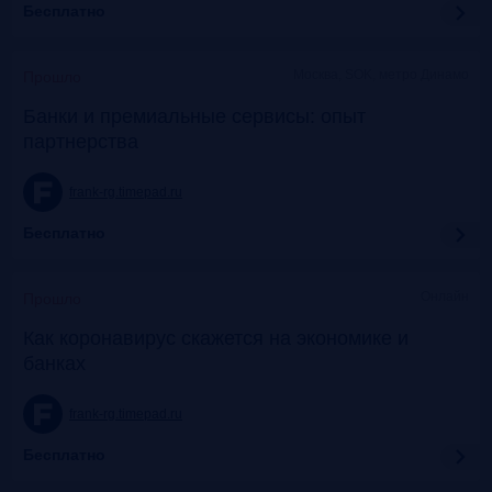
Бесплатно
Москва, SOK, метро Динамо
Прошло
Банки и премиальные сервисы: опыт
партнерства
frank-rg.timepad.ru
Бесплатно
Онлайн
Прошло
Как коронавирус скажется на экономике и
банках
frank-rg.timepad.ru
Бесплатно