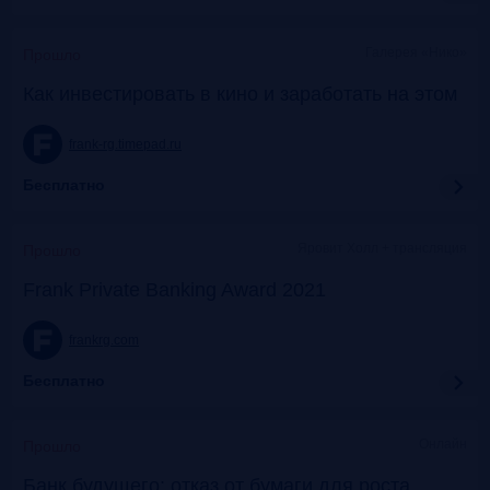
Галерея «Нико»
Прошло
Как инвестировать в кино и заработать на этом
frank-rg.timepad.ru
Бесплатно
Яровит Холл + трансляция
Прошло
Frank Private Banking Award 2021
frankrg.com
Бесплатно
Онлайн
Прошло
Банк будущего: отказ от бумаги для роста