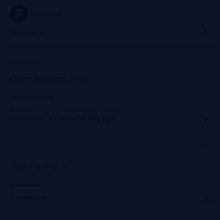
frankrg.com
Бесплатно
ЦМТ, Москва
Прошло
Open Banking 2021
event.bosfera.ru
Скидка 20% по промокоду
:
FRG20
Стоимость:
12 000 – 15 000
руб.
Москва, Конгресс-центр технополис
Прошло
Scoring Day X
scorconf.ru
Бесплатно