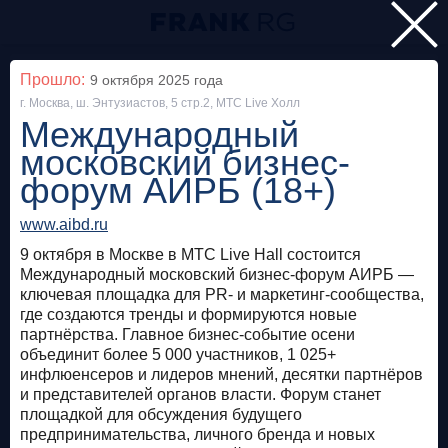
Главная
Прошло:
9 октября 2025
года
г. Москва, ш. Энтузиастов, 5 стр.2, МТС Live Холл
Мероприятия
Международный
Все
московский бизнес-
форум АИРБ (18+)
Особняк на Волхонке
Прошло
www.aibd.ru
Frank Private Banking Award 2018
9 октября в Москве в МТС Live Hall состоится
Международный московский бизнес-форум АИРБ —
frankrg.com
ключевая площадка для PR- и маркетинг-сообщества,
где создаются тренды и формируются новые
Бесплатно
партнёрства. Главное бизнес-событие осени
объединит более 5 000 участников, 1 025+
инфлюенсеров и лидеров мнений, десятки партнёров
Москва, SOK
Прошло
и представителей органов власти. Форум станет
площадкой для обсуждения будущего
Meetup «Дедолларизация, санкции и capital
предпринимательства, личного бренда и новых
control: чего ждать в России?»