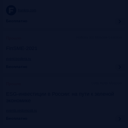
frankrg.com
Бесплатно
Holiday Inn Moscow Lesnaya
Прошло
FinSME-2021
event.bosfera.ru
Бесплатно
Lotte Hotel Moscow
Прошло
ESG-инвестиции в России: на пути к зеленой
экономике
events.vedomosti.ru
Бесплатно