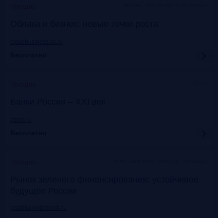
Москва, Технопарк «Сколково»
Прошло
Облака и бизнес: новые точки роста
cloudbusiness.sk.ru
Бесплатно
Сочи
Прошло
Банки России – XXI век
asros.ru
Бесплатно
InterContinental Moscow Tverskaya
Прошло
Рынок зеленого финансирования: устойчивое
будущее России
praktika.vedomosti.ru