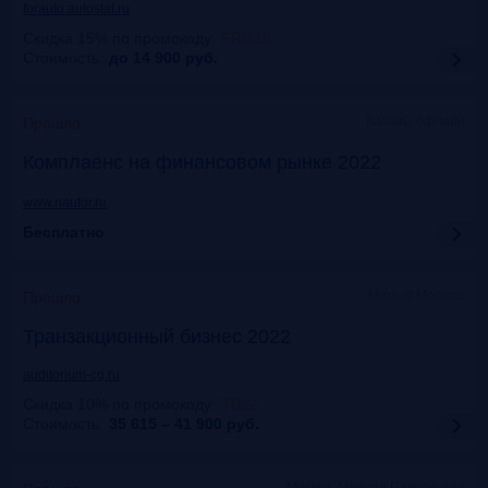
forauto.autostat.ru
Скидка 15% по промокоду
:
FRG15
Стоимость:
до 14 900
руб.
Казань, офлайн
Прошло
Комплаенс на финансовом рынке 2022
www.naufor.ru
Бесплатно
Marriott Moscow
Прошло
Транзакционный бизнес 2022
auditorium-cg.ru
Скидка 10% по промокоду
:
ТВ22
Стоимость:
35 615 – 41 900
руб.
Москва, Mercure Павелецкая