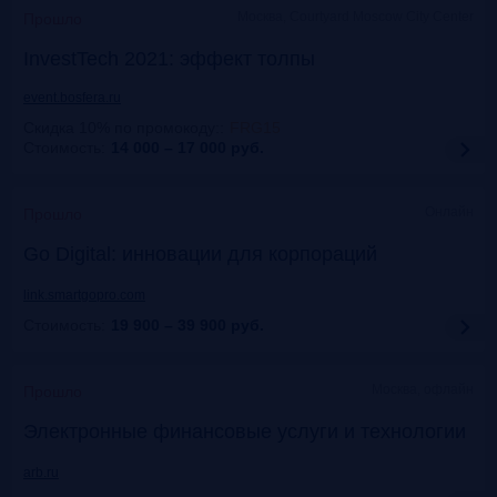
Москва, Courtyard Moscow City Center
Прошло
InvestTech 2021: эффект толпы
event.bosfera.ru
Скидка 10% по промокоду:
:
FRG15
Стоимость:
14 000 – 17 000
руб.
Онлайн
Прошло
Gо Digital: инновации для корпораций
link.smartgopro.com
Стоимость:
19 900 – 39 900
руб.
Москва, офлайн
Прошло
Электронные финансовые услуги и технологии
arb.ru