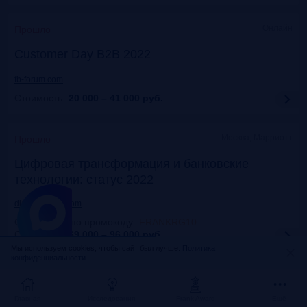
Онлайн
Прошло
Customer Day B2B 2022
fb-forum.com
Стоимость:
20 000 – 41 000
руб.
Москва, Марриотт
Прошло
Цифровая трансформация и банковские
технологии: статус 2022
dialogmanag.com
Скидка 10% по промокоду
:
FRANKRG10
Стоимость:
69 000 – 96 000
руб.
Мы используем cookies, чтобы сайт был лучше.
Политика
конфиденциальности.
Москва, ЦДП
Прошло
FinNext 2022
Главная
Исследования
Frank Award
Ещё