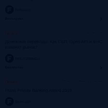
frankrg.com
Бесплатно
Москва, SOK
Прошло
Денежные переводы. Как СБП, Open API и ФНС
изменят рынок?
frank-rg.timepad.ru
Бесплатно
Москва, Особняк на Волхонке
Прошло
Frank Private Banking Award 2019
frankrg.com