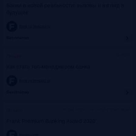
Банки в новой реальности: вызовы и взгляд в
будущее
frank-rg.timepad.ru
Бесплатно
Онлайн
Прошло
Как стать топ-менеджером банка
frank-rg.timepad.ru
Бесплатно
Офис Frank RG + онлайн-трансляции
Прошло
Frank Premium Banking Award 2020
frankrg.com