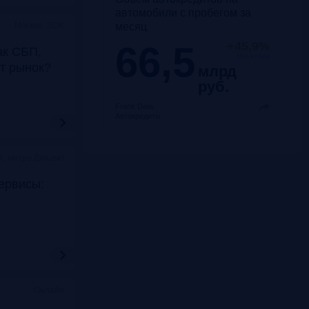
автомобили с пробегом за
месяц
Москва, SOK
66,5
+45,9%
ак СБП,
год к году
т рынок?
млрд
руб.
Frank Data.
Автокредиты
K, метро Динамо
ервисы:
Онлайн