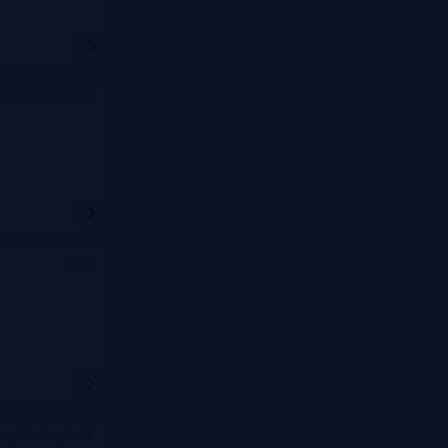
ентр технополис
Сочи
ва, Meeting Point