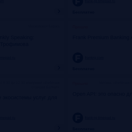
com
frank-rg.timepad.ru
Бесплатно
Московская Биржа
Прошло
nkly Speaking:
Frank Premium Banking 
 Трофимова
timepad.ru
frankrg.com
Бесплатно
c 9:30 до 12:30 коворкинг «Рабочая
Москва, «Рабочая 
Прошло
станция Балчуг»
Open API: это опасно д
 экосистемы услуг для
timepad.ru
frank-rg.timepad.ru
Бесплатно