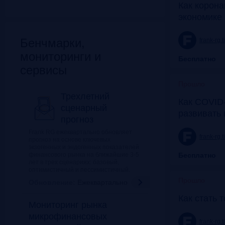
Как корона
экономике 
Бенчмарки,
frank-rg.
мониторинги и
Бесплатно
сервисы
Прошло
Трехлетний
Как COVID-
сценарный
развивать
прогноз
Frank RG ежеквартально обновляет
frank-rg.
прогноз на основе ключевых
экзогенных и эндогенных показателей
финансового рынка на ближайшие 3-5
Бесплатно
лет в трех сценариях: базовый,
оптимистичный и пессимистичный.
Прошло
Обновление:
Ежеквартально
Как стать 
Мониторинг рынка
микрофинансовых
frank-rg.