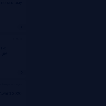
т по малому
Онлайн
ти:
ущее
лайн-трансляции
Award 2020