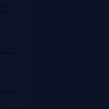
ания в
удущее
ссон Славянская
финансах
Москва, ЦМТ
ого рынка
nkRG10