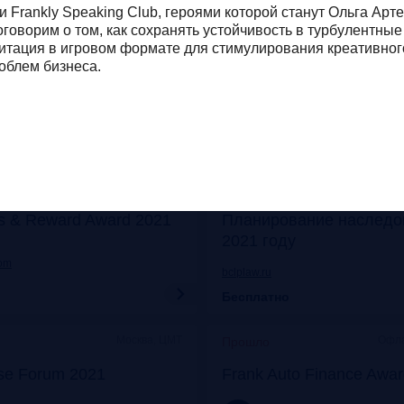
и Frankly Speaking Club, героями которой станут Ольга Арт
Онлайн
Моск
Прошло
оговорим о том, как сохранять устойчивость в турбулентны
его: отказ от бумаги
Митап «Самозанятые: о
ация в игровом формате для стимулирования креативно
облем бизнеса.
 прибыли
экспериментов к реаль
frankrg.com
Бесплатно
Москва, Особняк на Волхонке
Прошло
s & Reward Award 2021
Планирование наследо
2021 году
com
bclplaw.ru
Бесплатно
Москва, ЦМТ
Офла
Прошло
se Forum 2021
Frank Auto Finance Awa