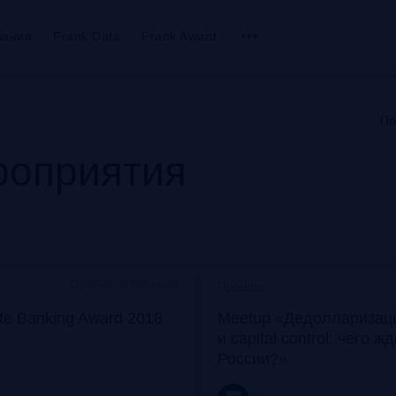
вания
Frank Data
Frank Award
По
оприятия
Особняк на Волхонке
Прошло
ate Banking Award 2018
Meetup «Дедолларизаци
и capital control: чего ж
России?»