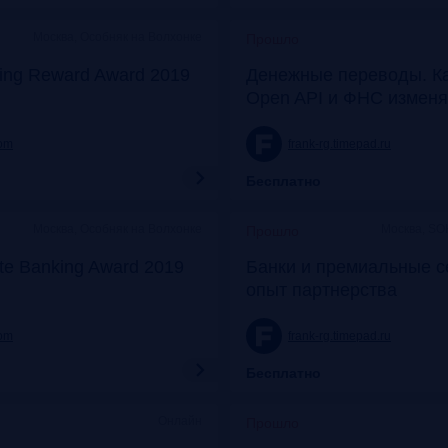
Москва, Особняк на Волхонке
Прошло
ing Reward Award 2019
Денежные переводы. К
Open API и ФНС изменя
com
frank-rg.timepad.ru
Бесплатно
Москва, Особняк на Волхонке
Москва, SO
Прошло
ate Banking Award 2019
Банки и премиальные с
опыт партнерства
com
frank-rg.timepad.ru
Бесплатно
Онлайн
Прошло