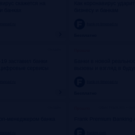
вирус скажется на
Как коронавирус удари
и банках
бизнесу и банкам
timepad.ru
frank-rg.timepad.ru
Бесплатно
Онлайн
Прошло
19 заставил банки
Банки в новой реальнос
 цифровые сервисы
вызовы и взгляд в буд
timepad.ru
frank-rg.timepad.ru
Бесплатно
Онлайн
Офис Frank RG + он
Прошло
топ-менеджером банка
Frank Premium Banking 
timepad.ru
frankrg.com