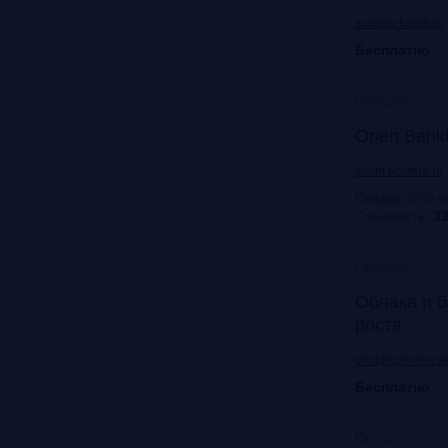
scoring-forum.ru
Бесплатно
Прошло
Open Bank
event.bosfera.ru
Скидка 20% п
Стоимость:
12
Прошло
Облака и б
роста
cloudbusiness.sk
Бесплатно
Прошло