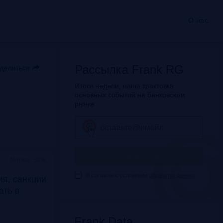
О нас
Рассылка Frank RG
делиться
Итоги недели, наша трактовка
основных событий на банковском
рынке
ПОДПИСАТЬСЯ
Москва, SOK
Я согласен с условиями
обработки данных
я, санкции
дать в
Frank Data