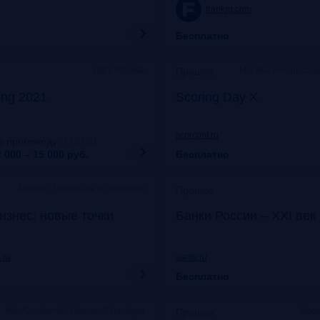
frankrg.com
Бесплатно
ЦМТ, Москва
Москва, Конгресс-ц
Прошло
ing 2021
Scoring Day X
scorconf.ru
о промокоду
:
FRG20
 000 – 15 000
руб.
Бесплатно
Москва, Технопарк «Сколково»
Прошло
изнес: новые точки
Банки России – XXI век
.ru
asros.ru
Бесплатно
InterContinental Moscow Tverskaya
Моск
Прошло