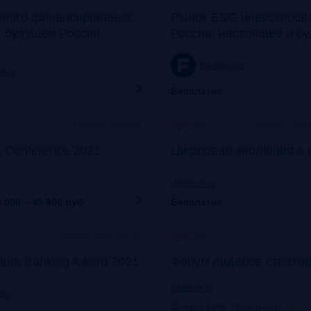
еного финансирования:
Рынок ESG инвестиров
е будущее России
России: настоящее и б
frankrg.com
ti.ru
Бесплатно
Офлайн+онлайн
Москва, Рэди
Прошло
k Conference 2021
Цифровая эволюция в 
u
vbaforum.ru
 000 – 45 900
руб.
Бесплатно
Офлайн+трансляция
Прошло
ium Banking Award 2021
Форум лидеров страхов
insfuture.ru
com
Скидка 10%. Промокоду
:
Fra