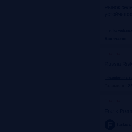
Рынок зел
устойчиво
praktika.vedomos
Бесплатно
Прошло
Russia Ris
riskconference.r
Стоимость:
29
Прошло
Frank Prem
frankrg.