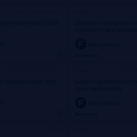
Москва, Особняк на Волхонке
Прошло
ing Reward Award 2019
Денежные переводы. К
Open API и ФНС изменя
com
frank-rg.timepad.ru
Бесплатно
Москва, Особняк на Волхонке
Москва, SO
Прошло
ate Banking Award 2019
Банки и премиальные с
опыт партнерства
com
frank-rg.timepad.ru
Бесплатно
Онлайн
Прошло