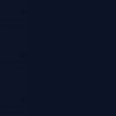
ентр технополис
Сочи
ва, Meeting Point