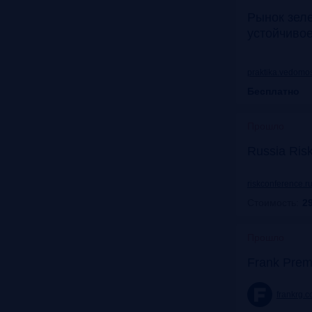
Рынок зел
устойчиво
praktika.vedomos
Бесплатно
Прошло
Russia Ris
riskconference.r
Стоимость:
29
Прошло
Frank Prem
frankrg.