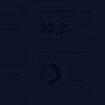
Худшая минимальная ставка
на вторичном рынке
Москва
22,2
-8 п.п.
год к году
Award 2019
%
Frank Data.
Ипотека
Доли крупнейших банков на
рынке ипотеки
Станция Балчуг»
ля банков?
Frank Data.
Ипотека
Средняя стоимость