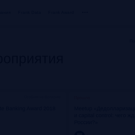
вания
Frank Data
Frank Award
По
оприятия
Особняк на Волхонке
Прошло
ate Banking Award 2018
Meetup «Дедолларизаци
и capital control: чего ж
России?»