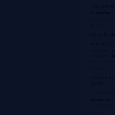
scoring-forum.ru
Бесплатно
Прошло
Open Bank
event.bosfera.ru
Скидка 20% п
Стоимость:
12
Прошло
Облака и б
роста
cloudbusiness.sk
Бесплатно
Прошло