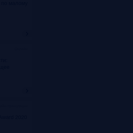
т по малому
Онлайн
ти:
ущее
лайн-трансляции
Award 2020