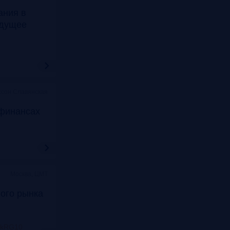
ания в
удущее
ссон Славянская
финансах
Москва, ЦМТ
ого рынка
nkRG10