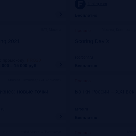
frankrg.com
Бесплатно
ЦМТ, Москва
Москва, Конгресс-ц
Прошло
ing 2021
Scoring Day X
scorconf.ru
о промокоду
:
FRG20
 000 – 15 000
руб.
Бесплатно
Москва, Технопарк «Сколково»
Прошло
изнес: новые точки
Банки России – XXI век
.ru
asros.ru
Бесплатно
InterContinental Moscow Tverskaya
Моск
Прошло