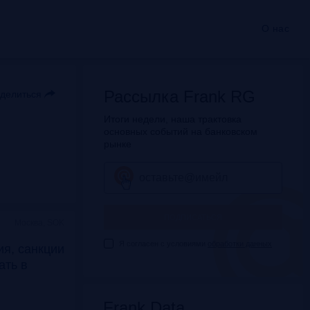
О нас
Рассылка Frank RG
делиться
Итоги недели, наша трактовка
основных событий на банковском
рынке
ПОДПИСАТЬСЯ
Москва, SOK
Я согласен с условиями
обработки данных
я, санкции
дать в
Frank Data