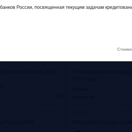
Онлайн
Моск
Прошло
банков России, посвященная текущим задачам кредитовани
его: отказ от бумаги
Митап «Самозанятые: о
 прибыли
экспериментов к реаль
frankrg.com
Бесплатно
Стоимо
Москва, Особняк на Волхонке
Прошло
s & Reward Award 2021
Планирование наследо
2021 году
com
bclplaw.ru
Бесплатно
Москва, ЦМТ
Офла
Прошло
se Forum 2021
Frank Auto Finance Awa