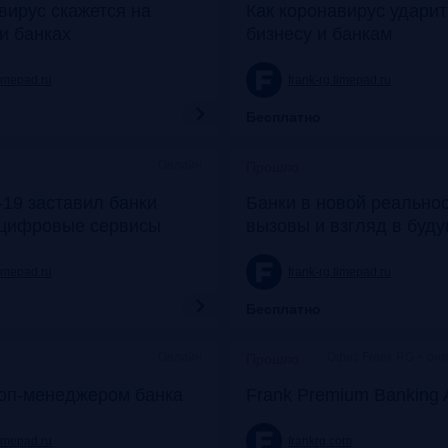
вирус скажется на
Как коронавирус удари
и банках
бизнесу и банкам
timepad.ru
frank-rg.timepad.ru
Бесплатно
Онлайн
Прошло
19 заставил банки
Банки в новой реальнос
 цифровые сервисы
вызовы и взгляд в буд
timepad.ru
frank-rg.timepad.ru
Бесплатно
Онлайн
Офис Frank RG + он
Прошло
топ-менеджером банка
Frank Premium Banking 
timepad.ru
frankrg.com