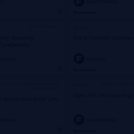
com
frank-rg.timepad.ru
Бесплатно
Московская Биржа
Прошло
nkly Speaking:
Frank Premium Banking 
 Трофимова
timepad.ru
frankrg.com
Бесплатно
c 9:30 до 12:30 коворкинг «Рабочая
Москва, «Рабочая 
Прошло
станция Балчуг»
Open API: это опасно д
 экосистемы услуг для
timepad.ru
frank-rg.timepad.ru
Бесплатно