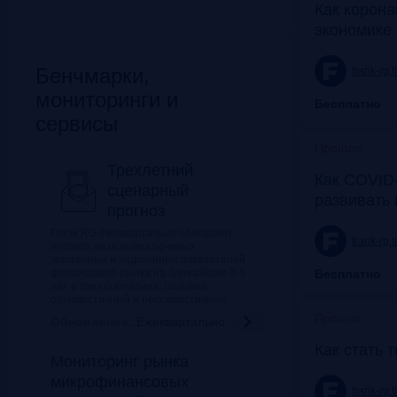
Как корона
экономике 
Бенчмарки,
frank-rg.
мониторинги и
Бесплатно
сервисы
Прошло
Трехлетний
Как COVID-
сценарный
развивать
прогноз
Frank RG ежеквартально обновляет
frank-rg.
прогноз на основе ключевых
экзогенных и эндогенных показателей
финансового рынка на ближайшие 3-5
Бесплатно
лет в трех сценариях: базовый,
оптимистичный и пессимистичный.
Прошло
Обновление:
Ежеквартально
Как стать 
Мониторинг рынка
микрофинансовых
frank-rg.