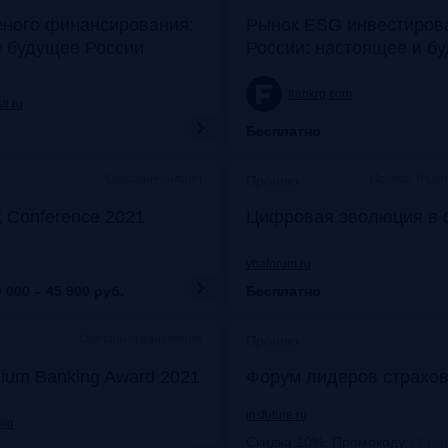
еного финансирования:
Рынок ESG инвестиров
е будущее России
России: настоящее и б
frankrg.com
ti.ru
Бесплатно
Офлайн+онлайн
Москва, Рэди
Прошло
k Conference 2021
Цифровая эволюция в 
u
vbaforum.ru
 000 – 45 900
руб.
Бесплатно
Офлайн+трансляция
Прошло
ium Banking Award 2021
Форум лидеров страхов
insfuture.ru
com
Скидка 10%. Промокоду
:
Fra