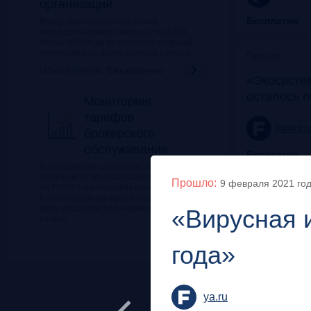
организаций
Бесплатно
Ввиду заметного роста рынка
микрофинансового сектора Frank RG
летом 2025 года запустил регулярный
мониторинг по рынку данного сектора
Прошло
Обновление:
Ежемесячно
«Экосисте
осталось 
Мониторинг
тарифов
frankrg.
брокерского
обслуживания
Бесплатно
Исследование ценовых условий
брокерского обслуживания проводится
Прошло:
9 февраля 2021
го
Онлайн
по ТОП-10 крупнейшим игрокам рынка.
Прошло
Список анализируемых игроков может
быть расширен под индивидуальный
сле
«Вирусная и
Как инвест
запрос
заработать
года»
frank-rg.
Бесплатно
ya.ru