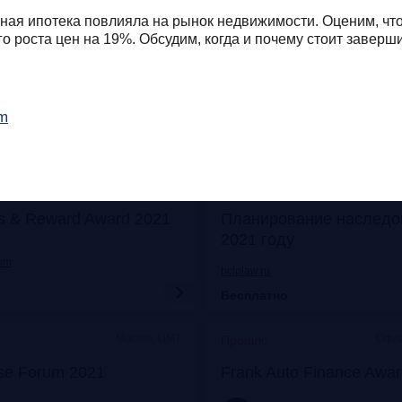
Онлайн
Моск
Прошло
тная ипотека повлияла на рынок недвижимости. Оценим, что
о роста цен на 19%. Обсудим, когда и почему стоит заверш
его: отказ от бумаги
Митап «Самозанятые: о
 прибыли
экспериментов к реаль
frankrg.com
om
Бесплатно
Москва, Особняк на Волхонке
Прошло
s & Reward Award 2021
Планирование наследо
2021 году
com
bclplaw.ru
Бесплатно
Москва, ЦМТ
Офла
Прошло
se Forum 2021
Frank Auto Finance Awa