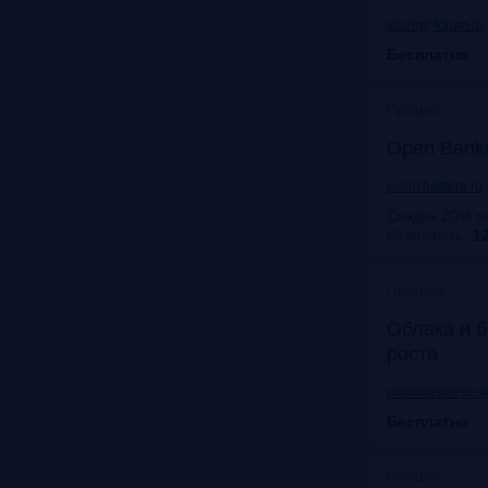
scoring-forum.ru
Бесплатно
Прошло
Open Bank
event.bosfera.ru
Скидка 20% п
Стоимость:
12
Прошло
Облака и б
роста
cloudbusiness.sk
Бесплатно
Прошло