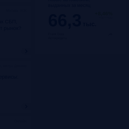
выданных за месяц
Москва, SOK
66,3
+8,46%
год к году
ак СБП,
тыс.
т рынок?
Frank Data.
Автокредиты
K, метро Динамо
ервисы:
Онлайн