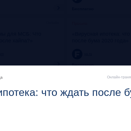
Бесплатно
Онлайн
Прошло
мы для МСБ: Что
«Вирусная ипотека: что
после хайпа?»
после бума 2020 года»
com
ya.ru
Бесплатно
да
Онлайн-траняс
Галерея «Нико»
Яровит Хо
Прошло
потека: что ждать после 
ировать в кино и
Frank Private Banking A
 на этом
timepad.ru
frankrg.com
Бесплатно