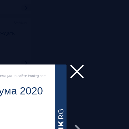
Онлайн
 ждать
Прошло:
20 апреля 2
ляция на сайте frankrg.com
лл + трансляция
бума 2020
Как инве
ward 2021
frank-rg.timepa
Как привлекать финан
сделать грамотно, и