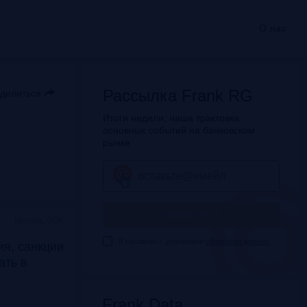
О нас
Рассылка Frank RG
делиться
Итоги недели, наша трактовка
основных событий на банковском
рынке
ПОДПИСАТЬСЯ
Москва, SOK
Я согласен с условиями
обработки данных
я, санкции
дать в
Frank Data