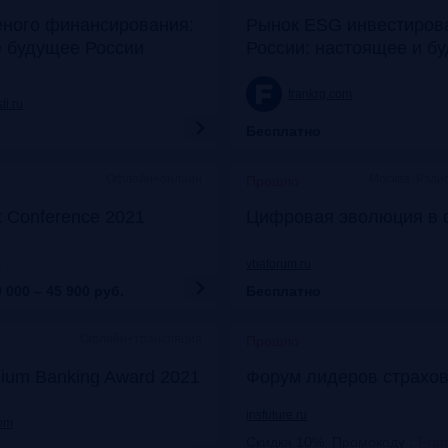
еного финансирования:
Рынок ESG инвестиров
е будущее России
России: настоящее и б
frankrg.com
ti.ru
Бесплатно
Офлайн+онлайн
Москва, Рэди
Прошло
k Conference 2021
Цифровая эволюция в 
u
vbaforum.ru
 000 – 45 900
руб.
Бесплатно
Офлайн+трансляция
Прошло
ium Banking Award 2021
Форум лидеров страхов
insfuture.ru
com
Скидка 10%. Промокоду
:
Fra