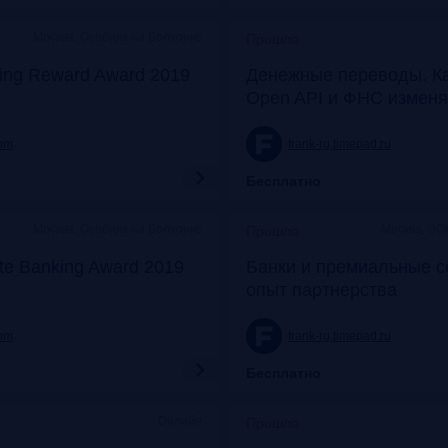
Москва, Особняк на Волхонке
Прошло
ing Reward Award 2019
Денежные переводы. К
Open API и ФНС изменя
com
frank-rg.timepad.ru
Бесплатно
Москва, Особняк на Волхонке
Москва, SO
Прошло
ate Banking Award 2019
Банки и премиальные с
опыт партнерства
com
frank-rg.timepad.ru
Бесплатно
Онлайн
Прошло