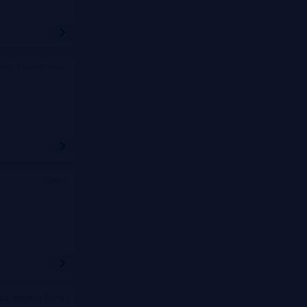
ентр технополис
Сочи
ва, Meeting Point