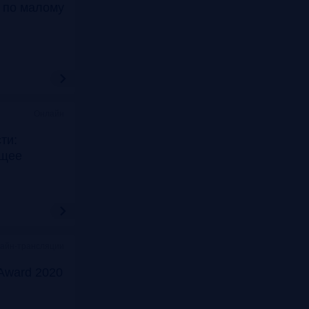
т по малому
Онлайн
ти:
ущее
лайн-трансляции
Award 2020