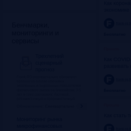
Как корона
экономике 
Бенчмарки,
frank-rg.
мониторинги и
Бесплатно
сервисы
Прошло
Трехлетний
Как COVID-
сценарный
развивать
прогноз
Frank RG ежеквартально обновляет
frank-rg.
прогноз на основе ключевых
экзогенных и эндогенных показателей
финансового рынка на ближайшие 3-5
Бесплатно
лет в трех сценариях: базовый,
оптимистичный и пессимистичный.
Прошло
Обновление:
Ежеквартально
Как стать 
Мониторинг рынка
микрофинансовых
frank-rg.