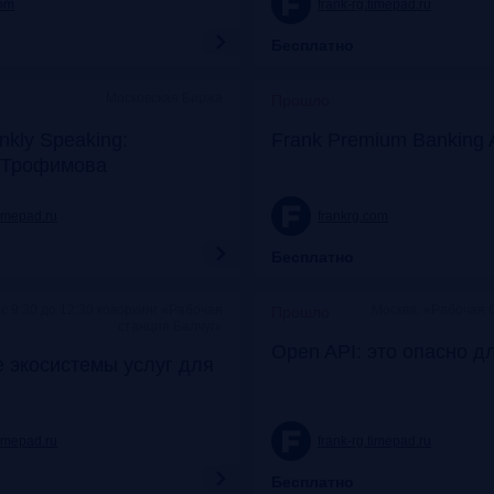
com
frank-rg.timepad.ru
Бесплатно
Московская Биржа
Прошло
nkly Speaking:
Frank Premium Banking 
 Трофимова
timepad.ru
frankrg.com
Бесплатно
c 9:30 до 12:30 коворкинг «Рабочая
Москва, «Рабочая 
Прошло
станция Балчуг»
Open API: это опасно д
 экосистемы услуг для
timepad.ru
frank-rg.timepad.ru
Бесплатно