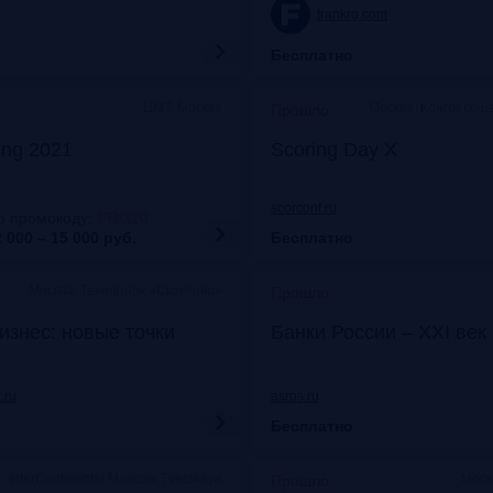
frankrg.com
Бесплатно
ЦМТ, Москва
Москва, Конгресс-ц
Прошло
ing 2021
Scoring Day X
scorconf.ru
о промокоду
:
FRG20
 000 – 15 000
руб.
Бесплатно
Москва, Технопарк «Сколково»
Прошло
изнес: новые точки
Банки России – XXI век
.ru
asros.ru
Бесплатно
InterContinental Moscow Tverskaya
Моск
Прошло