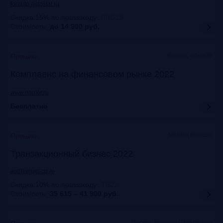
forauto.autostat.ru
Скидка 15% по промокоду
:
FRG15
Стоимость:
до 14 900
руб.
Казань, офлайн
Прошло
Комплаенс на финансовом рынке 2022
www.naufor.ru
Бесплатно
Marriott Moscow
Прошло
Транзакционный бизнес 2022
auditorium-cg.ru
Скидка 10% по промокоду
:
ТВ22
Стоимость:
35 615 – 41 900
руб.
Москва, Mercure Павелецкая