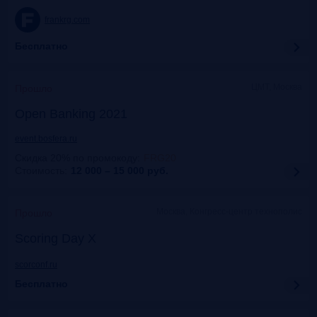
frankrg.com
Бесплатно
ЦМТ, Москва
Прошло
Open Banking 2021
event.bosfera.ru
Скидка 20% по промокоду
:
FRG20
Стоимость:
12 000 – 15 000
руб.
Москва, Конгресс-центр технополис
Прошло
Scoring Day X
scorconf.ru
Бесплатно