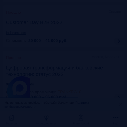
Онлайн
Прошло
Customer Day B2B 2022
fb-forum.com
Стоимость:
20 000 – 41 000
руб.
Москва, Марриотт
Прошло
Цифровая трансформация и банковские
технологии: статус 2022
dialogmanag.com
Скидка 10% по промокоду
:
FRANKRG10
Стоимость:
69 000 – 96 000
руб.
Мы используем cookies, чтобы сайт был лучше.
Политика
конфиденциальности.
Москва, ЦДП
Прошло
FinNext 2022
Главная
Исследования
Frank Award
Ещё