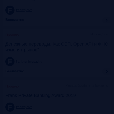
frankrg.com
Бесплатно
Москва, SOK
Прошло
Денежные переводы. Как СБП, Open API и ФНС
изменят рынок?
frank-rg.timepad.ru
Бесплатно
Москва, Особняк на Волхонке
Прошло
Frank Private Banking Award 2019
frankrg.com