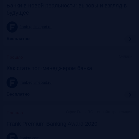
Банки в новой реальности: вызовы и взгляд в
будущее
frank-rg.timepad.ru
Бесплатно
Онлайн
Прошло
Как стать топ-менеджером банка
frank-rg.timepad.ru
Бесплатно
Офис Frank RG + онлайн-трансляции
Прошло
Frank Premium Banking Award 2020
frankrg.com