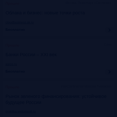
Москва, Технопарк «Сколково»
Прошло
Облака и бизнес: новые точки роста
cloudbusiness.sk.ru
Бесплатно
Сочи
Прошло
Банки России – XXI век
asros.ru
Бесплатно
InterContinental Moscow Tverskaya
Прошло
Рынок зеленого финансирования: устойчивое
будущее России
praktika.vedomosti.ru