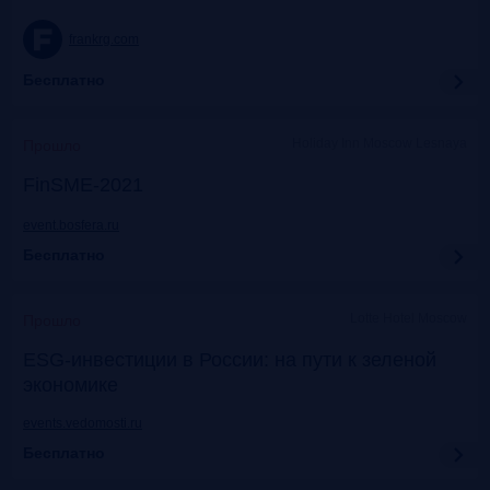
frankrg.com
Бесплатно
Holiday Inn Moscow Lesnaya
Прошло
FinSME-2021
event.bosfera.ru
Бесплатно
Lotte Hotel Moscow
Прошло
ESG-инвестиции в России: на пути к зеленой
экономике
events.vedomosti.ru
Бесплатно