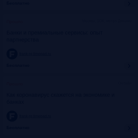
Бесплатно
Москва, SOK, метро Динамо
Прошло
Банки и премиальные сервисы: опыт
партнерства
frank-rg.timepad.ru
Бесплатно
Онлайн
Прошло
Как коронавирус скажется на экономике и
банках
frank-rg.timepad.ru
Бесплатно