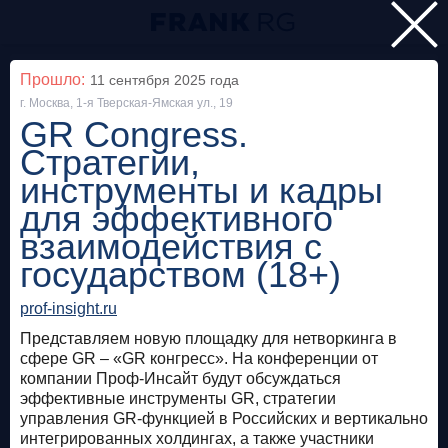
Главная
Прошло:
11 сентября 2025
года
г. Москва, 1-я Тверская-Ямская ул., 19
Мероприятия
GR Congress.
Все
Стратегии,
инструменты и кадры
Особняк на Волхонке
Прошло
для эффективного
взаимодействия с
Frank Private Banking Award 2018
государством (18+)
frankrg.com
prof-insight.ru
Бесплатно
Представляем новую площадку для нетворкинга в
сфере GR – «GR конгресс». На конференции от
компании Проф-Инсайт будут обсуждаться
Москва, SOK
Прошло
эффективные инструменты GR, стратегии
управления GR-функцией в Российских и вертикально
Meetup «Дедолларизация, санкции и capital
интегрированных холдингах, а также участники
control: чего ждать в России?»