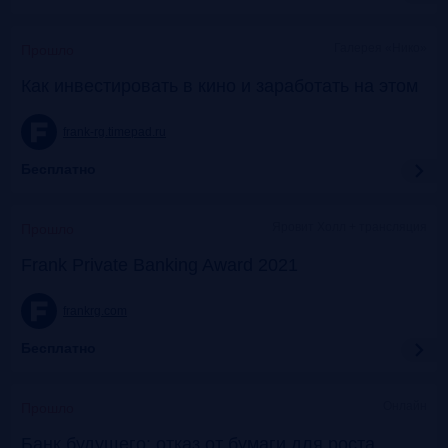
Галерея «Нико»
Прошло
Как инвестировать в кино и заработать на этом
frank-rg.timepad.ru
Бесплатно
Яровит Холл + трансляция
Прошло
Frank Private Banking Award 2021
frankrg.com
Бесплатно
Онлайн
Прошло
Банк будущего: отказ от бумаги для роста