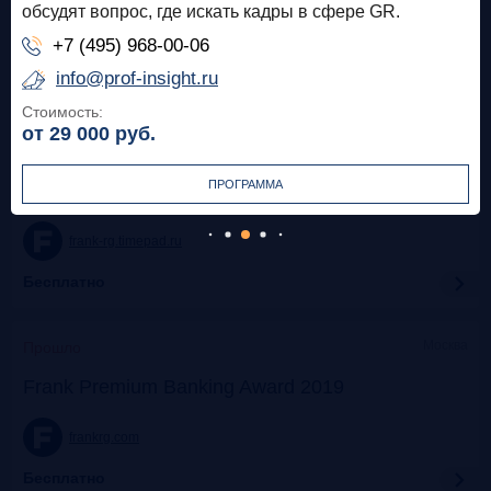
обсудят вопрос, где искать кадры в сфере GR.
+7 (495) 968-00-06
frank-rg.timepad.ru
info@prof-insight.ru
Бесплатно
Стоимость:
от 29 000
руб.
Московская Биржа
Прошло
ПРОГРАММА
Meetup Frankly Speaking: Екатерина Трофимова
frank-rg.timepad.ru
Бесплатно
Москва
Прошло
Frank Premium Banking Award 2019
frankrg.com
Бесплатно