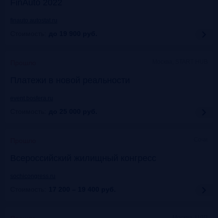
FinAuto 2022
finauto.autostat.ru
Стоимость:
до 19 900
руб.
Москва, START HUB
Прошло
Платежи в новой реальности
event.bosfera.ru
Стоимость:
до 25 000
руб.
Сочи
Прошло
Всероссийский жилищный конгресс
sochicongress.ru
Стоимость:
17 200 – 19 400
руб.
Москва, ЦДП