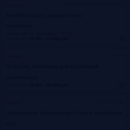
Москва, Courtyard Moscow City Center
Прошло
InvestTech 2021: эффект толпы
event.bosfera.ru
Скидка 10% по промокоду:
:
FRG15
Стоимость:
14 000 – 17 000
руб.
Онлайн
Прошло
Gо Digital: инновации для корпораций
link.smartgopro.com
Стоимость:
19 900 – 39 900
руб.
Москва, офлайн
Прошло
Электронные финансовые услуги и технологии
arb.ru