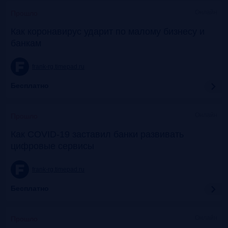
Онлайн
Прошло
Как коронавирус ударит по малому бизнесу и
банкам
frank-rg.timepad.ru
Бесплатно
Онлайн
Прошло
Как COVID-19 заставил банки развивать
цифровые сервисы
frank-rg.timepad.ru
Бесплатно
Онлайн
Прошло