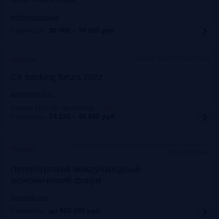
techweek.moscow
Стоимость:
30 000 – 70 000
руб.
Москва, Marriott Novy Arbat
Прошло
CX banking forum 2022
auditorium-cg.ru
Скидка 10% по промокоду
:
Aud22
Стоимость:
34 230 – 48 900
руб.
Санкт-Петербург, Конгрессно-выставочный центр
Прошло
«Экспофорум»
Петербургский международный
экономический форум
forumspb.com
Стоимость:
до 960 000
руб.