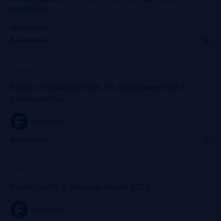
прибыли
promo.croc.ru
Бесплатно
Москва, Meeting Point
Прошло
Митап «Самозанятые: от экспериментов к
реальности»
frankrg.com
Бесплатно
Москва, Особняк на Волхонке
Прошло
Frank Cards & Reward Award 2021
frankrg.com