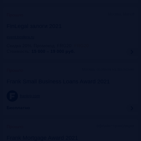
Москва, Mariott
Прошло
FinLegal залоги 2021
event.bosfera.ru
Скидка 20%. Промокод: FRG20
:
FRG20
Стоимость:
15 000 – 19 000
руб.
Москва, особняк на Волхонке
Прошло
Frank Small Business Loans Award 2021
frankrg.com
Бесплатно
офлайн+трансляция
Прошло
Frank Mortgage Award 2021