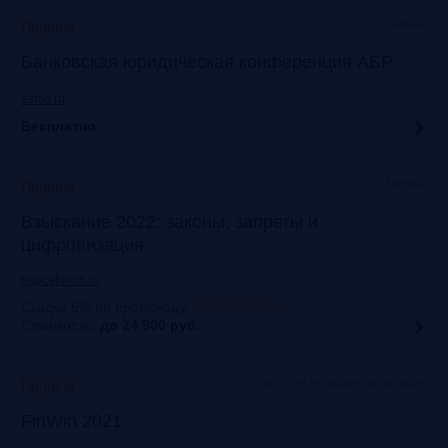
Онлайн
Прошло
Банковская юридическая конференция АБР
asros.ru
Бесплатно
Москва
Прошло
Взыскание 2022: законы, запреты и
цифровизация
napcaforum.ru
Скидка 5% по промокоду
:
NAPCA2021
Стоимость:
до 24 900
руб.
Старт Хаб на Красном Октябре
Прошло
FinWin 2021