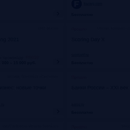
frankrg.com
Бесплатно
ЦМТ, Москва
Москва, Конгресс-ц
Прошло
ing 2021
Scoring Day X
scorconf.ru
о промокоду
:
FRG20
 000 – 15 000
руб.
Бесплатно
Москва, Технопарк «Сколково»
Прошло
изнес: новые точки
Банки России – XXI век
.ru
asros.ru
Бесплатно
InterContinental Moscow Tverskaya
Моск
Прошло