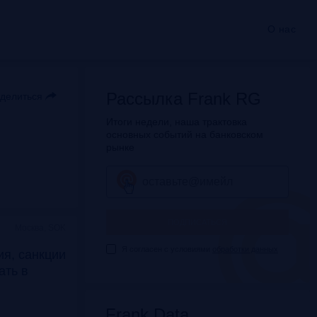
О нас
Рассылка Frank RG
делиться
Итоги недели, наша трактовка
основных событий на банковском
рынке
ПОДПИСАТЬСЯ
Москва, SOK
Я согласен с условиями
обработки данных
я, санкции
дать в
Frank Data