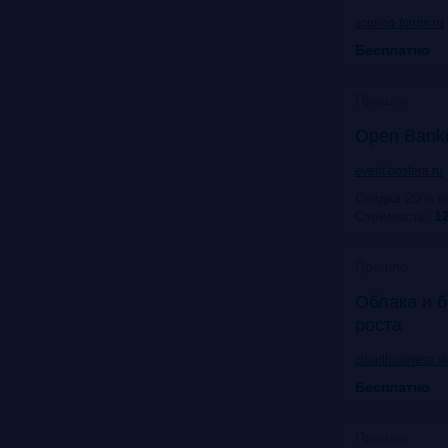
scoring-forum.ru
Бесплатно
Прошло
Open Bank
event.bosfera.ru
Скидка 20% п
Стоимость:
12
Прошло
Облака и б
роста
cloudbusiness.sk
Бесплатно
Прошло