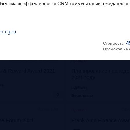
"Бенчмарк эффективности CRM-коммуникации: ожидание и 
Онлайн
Моск
Прошло
его: отказ от бумаги
Митап «Самозанятые: о
 прибыли
экспериментов к реаль
m-cg.ru
frankrg.com
4
Стоимость:
Бесплатно
Промокод на 
Москва, Особняк на Волхонке
Прошло
s & Reward Award 2021
Планирование наследо
2021 году
com
bclplaw.ru
Бесплатно
Москва, ЦМТ
Офла
Прошло
se Forum 2021
Frank Auto Finance Awa