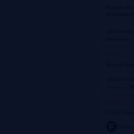
Рынок зел
устойчиво
praktika.vedomos
Бесплатно
Прошло
Russia Ris
riskconference.r
Стоимость:
29
Прошло
Frank Prem
frankrg.