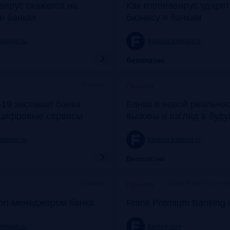
вирус скажется на
Как коронавирус удари
и банках
бизнесу и банкам
timepad.ru
frank-rg.timepad.ru
Бесплатно
Онлайн
Прошло
19 заставил банки
Банки в новой реальнос
 цифровые сервисы
вызовы и взгляд в буд
timepad.ru
frank-rg.timepad.ru
Бесплатно
Онлайн
Офис Frank RG + он
Прошло
топ-менеджером банка
Frank Premium Banking 
timepad.ru
frankrg.com