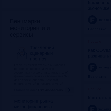
Как корона
экономике 
Бенчмарки,
frank-rg.
мониторинги и
Бесплатно
сервисы
Прошло
Трехлетний
Как COVID-
сценарный
развивать
прогноз
Frank RG ежеквартально обновляет
frank-rg.
прогноз на основе ключевых
экзогенных и эндогенных показателей
финансового рынка на ближайшие 3-5
Бесплатно
лет в трех сценариях: базовый,
оптимистичный и пессимистичный.
Прошло
Обновление:
Ежеквартально
Как стать 
Мониторинг рынка
микрофинансовых
frank-rg.