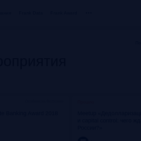
вания
Frank Data
Frank Award
По
оприятия
Особняк на Волхонке
Прошло
ate Banking Award 2018
Meetup «Дедолларизаци
и capital control: чего ж
России?»