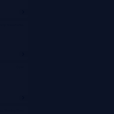
ентр технополис
Сочи
ва, Meeting Point