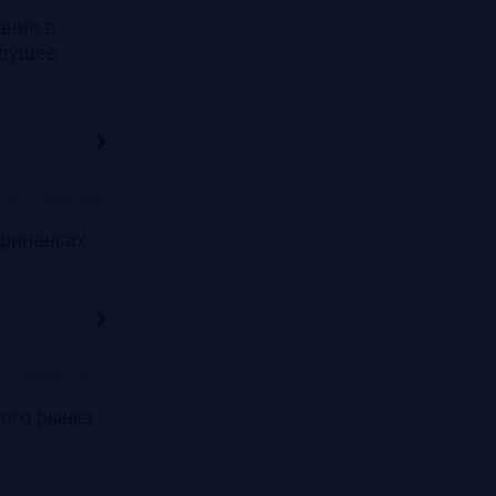
ания в
удущее
ссон Славянская
финансах
Москва, ЦМТ
ого рынка
nkRG10