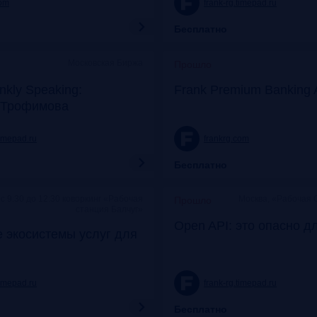
com
frank-rg.timepad.ru
Бесплатно
Московская Биржа
Прошло
nkly Speaking:
Frank Premium Banking 
 Трофимова
timepad.ru
frankrg.com
Бесплатно
c 9:30 до 12:30 коворкинг «Рабочая
Москва, «Рабочая 
Прошло
станция Балчуг»
Open API: это опасно д
 экосистемы услуг для
timepad.ru
frank-rg.timepad.ru
Бесплатно