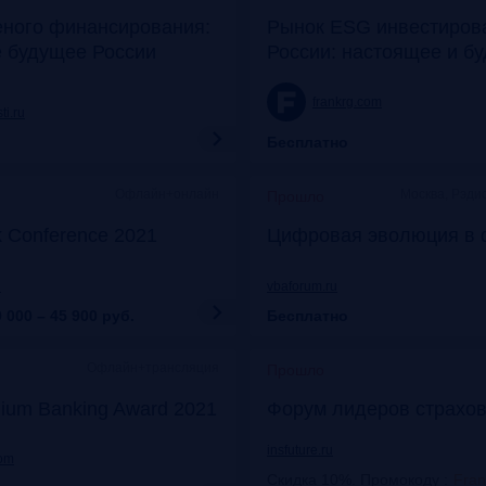
еного финансирования:
Рынок ESG инвестиров
е будущее России
России: настоящее и б
frankrg.com
ti.ru
Бесплатно
Офлайн+онлайн
Москва, Рэди
Прошло
k Conference 2021
Цифровая эволюция в 
u
vbaforum.ru
 000 – 45 900
руб.
Бесплатно
Офлайн+трансляция
Прошло
ium Banking Award 2021
Форум лидеров страхов
insfuture.ru
com
Скидка 10%. Промокоду
:
Fra