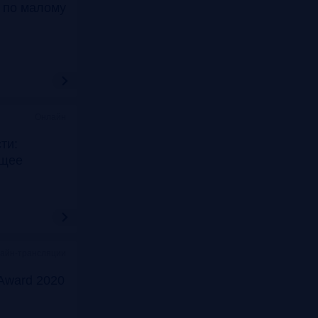
т по малому
Онлайн
ти:
ущее
лайн-трансляции
Award 2020