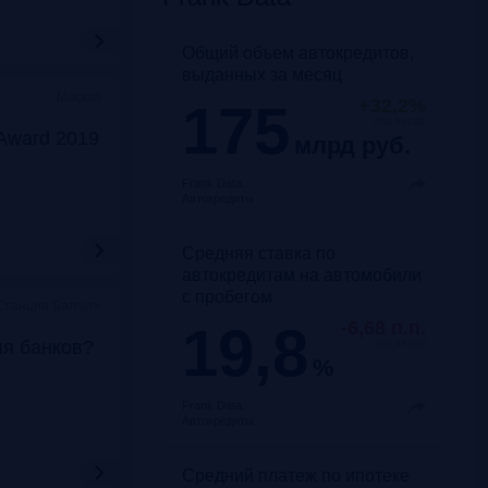
Общий объем автокредитов,
выданных за месяц
Москва
175
+32,2%
год к году
Award 2019
млрд руб.
Frank Data.
Автокредиты
Средняя ставка по
автокредитам на автомобили
с пробегом
Станция Балчуг»
19,8
-6,68 п.п.
ля банков?
год к году
%
Frank Data.
Автокредиты
Средний платеж по ипотеке