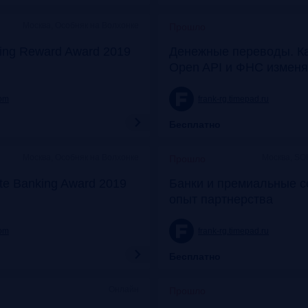
Москва, Особняк на Волхонке
Прошло
ing Reward Award 2019
Денежные переводы. К
Open API и ФНС изменя
com
frank-rg.timepad.ru
Бесплатно
Москва, Особняк на Волхонке
Москва, SO
Прошло
ate Banking Award 2019
Банки и премиальные с
опыт партнерства
com
frank-rg.timepad.ru
Бесплатно
Онлайн
Прошло