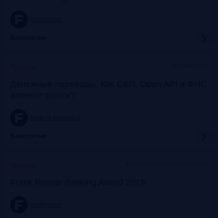
frankrg.com
Бесплатно
Москва, SOK
Прошло
Денежные переводы. Как СБП, Open API и ФНС
изменят рынок?
frank-rg.timepad.ru
Бесплатно
Москва, Особняк на Волхонке
Прошло
Frank Private Banking Award 2019
frankrg.com