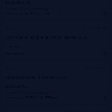
forauto.autostat.ru
Скидка 15% по промокоду
:
FRG15
Стоимость:
до 14 900
руб.
Казань, офлайн
Прошло
Комплаенс на финансовом рынке 2022
www.naufor.ru
Бесплатно
Marriott Moscow
Прошло
Транзакционный бизнес 2022
auditorium-cg.ru
Скидка 10% по промокоду
:
ТВ22
Стоимость:
35 615 – 41 900
руб.
Москва, Mercure Павелецкая