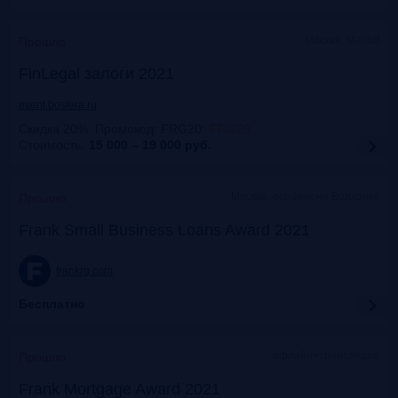
Москва, Mariott
Прошло
FinLegal залоги 2021
event.bosfera.ru
Скидка 20%. Промокод: FRG20
:
FRG20
Стоимость:
15 000 – 19 000
руб.
Москва, особняк на Волхонке
Прошло
Frank Small Business Loans Award 2021
frankrg.com
Бесплатно
офлайн+трансляция
Прошло
Frank Mortgage Award 2021