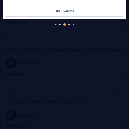
ПРОГРАММА
frank-rg.timepad.ru
Бесплатно
Московская Биржа
Прошло
Meetup Frankly Speaking: Екатерина Трофимова
frank-rg.timepad.ru
Бесплатно
Москва
Прошло
Frank Premium Banking Award 2019
frankrg.com
Бесплатно