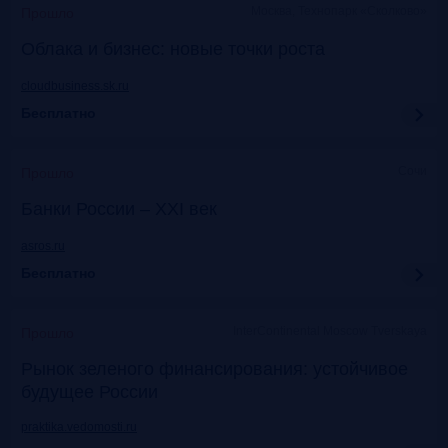
Москва, Технопарк «Сколково»
Прошло
Облака и бизнес: новые точки роста
cloudbusiness.sk.ru
Бесплатно
Сочи
Прошло
Банки России – XXI век
asros.ru
Бесплатно
InterContinental Moscow Tverskaya
Прошло
Рынок зеленого финансирования: устойчивое
будущее России
praktika.vedomosti.ru