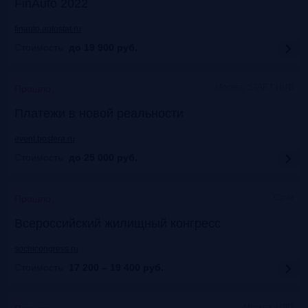
FinAuto 2022
finauto.autostat.ru
Стоимость:
до 19 900
руб.
Москва, START HUB
Прошло
Платежи в новой реальности
event.bosfera.ru
Стоимость:
до 25 000
руб.
Сочи
Прошло
Всероссийский жилищный конгресс
sochicongress.ru
Стоимость:
17 200 – 19 400
руб.
Москва, ЦДП