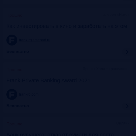
Галерея «Нико»
Прошло
Как инвестировать в кино и заработать на этом
frank-rg.timepad.ru
Бесплатно
Яровит Холл + трансляция
Прошло
Frank Private Banking Award 2021
frankrg.com
Бесплатно
Онлайн
Прошло
Банк будущего: отказ от бумаги для роста