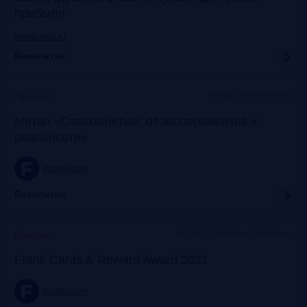
прибыли
promo.croc.ru
Бесплатно
Москва, Meeting Point
Прошло
Митап «Самозанятые: от экспериментов к
реальности»
frankrg.com
Бесплатно
Москва, Особняк на Волхонке
Прошло
Frank Cards & Reward Award 2021
frankrg.com