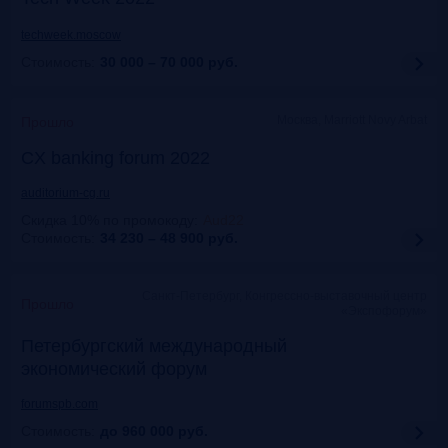
techweek.moscow
Стоимость:
30 000 – 70 000
руб.
Москва, Marriott Novy Arbat
Прошло
CX banking forum 2022
auditorium-cg.ru
Скидка 10% по промокоду
:
Aud22
Стоимость:
34 230 – 48 900
руб.
Санкт-Петербург, Конгрессно-выставочный центр
Прошло
«Экспофорум»
Петербургский международный
экономический форум
forumspb.com
Стоимость:
до 960 000
руб.