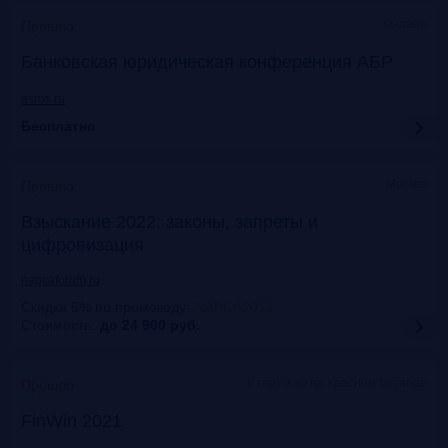
Онлайн
Прошло
Банковская юридическая конференция АБР
asros.ru
Бесплатно
Москва
Прошло
Взыскание 2022: законы, запреты и
цифровизация
napcaforum.ru
Скидка 5% по промокоду
:
NAPCA2021
Стоимость:
до 24 900
руб.
Старт Хаб на Красном Октябре
Прошло
FinWin 2021