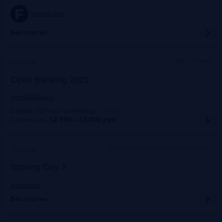
frankrg.com
Бесплатно
ЦМТ, Москва
Прошло
Open Banking 2021
event.bosfera.ru
Скидка 20% по промокоду
:
FRG20
Стоимость:
12 000 – 15 000
руб.
Москва, Конгресс-центр технополис
Прошло
Scoring Day X
scorconf.ru
Бесплатно