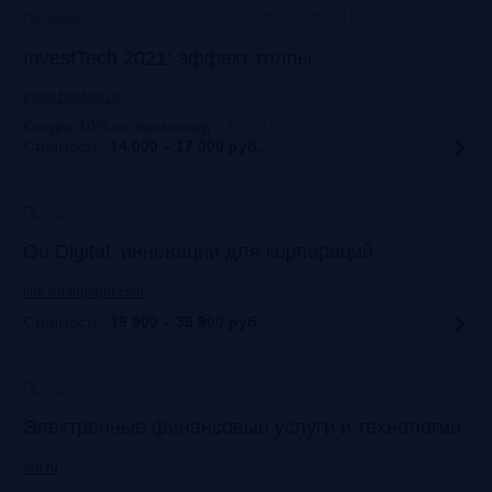
Москва, Courtyard Moscow City Center
Прошло
InvestTech 2021: эффект толпы
event.bosfera.ru
Скидка 10% по промокоду:
:
FRG15
Стоимость:
14 000 – 17 000
руб.
Онлайн
Прошло
Gо Digital: инновации для корпораций
link.smartgopro.com
Стоимость:
19 900 – 39 900
руб.
Москва, офлайн
Прошло
Электронные финансовые услуги и технологии
arb.ru