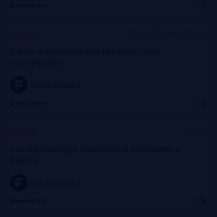
Бесплатно
Москва, SOK, метро Динамо
Прошло
Банки и премиальные сервисы: опыт
партнерства
frank-rg.timepad.ru
Бесплатно
Онлайн
Прошло
Как коронавирус скажется на экономике и
банках
frank-rg.timepad.ru
Бесплатно