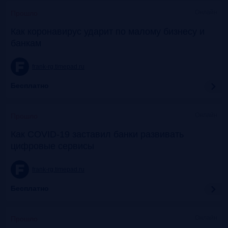
Онлайн
Прошло
Как коронавирус ударит по малому бизнесу и
банкам
frank-rg.timepad.ru
Бесплатно
Онлайн
Прошло
Как COVID-19 заставил банки развивать
цифровые сервисы
frank-rg.timepad.ru
Бесплатно
Онлайн
Прошло