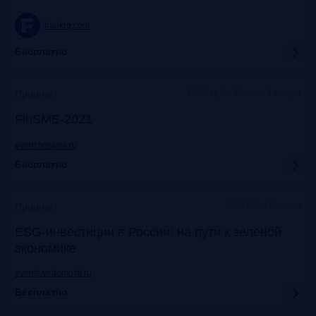
frankrg.com
Бесплатно
Holiday Inn Moscow Lesnaya
Прошло
FinSME-2021
event.bosfera.ru
Бесплатно
Lotte Hotel Moscow
Прошло
ESG-инвестиции в России: на пути к зеленой
экономике
events.vedomosti.ru
Бесплатно