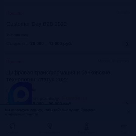
Онлайн
Прошло
Customer Day B2B 2022
fb-forum.com
Стоимость:
20 000 – 41 000
руб.
Москва, Марриотт
Прошло
Цифровая трансформация и банковские
технологии: статус 2022
dialogmanag.com
Скидка 10% по промокоду
:
FRANKRG10
Стоимость:
69 000 – 96 000
руб.
Мы используем cookies, чтобы сайт был лучше.
Политика
конфиденциальности.
Москва, ЦДП
Прошло
FinNext 2022
Главная
Исследования
Frank Award
Ещё