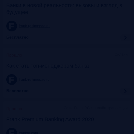
Банки в новой реальности: вызовы и взгляд в
будущее
frank-rg.timepad.ru
Бесплатно
Онлайн
Прошло
Как стать топ-менеджером банка
frank-rg.timepad.ru
Бесплатно
Офис Frank RG + онлайн-трансляции
Прошло
Frank Premium Banking Award 2020
frankrg.com