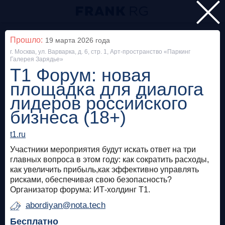
Главная
Прошло:
19 марта 2026
года
г. Москва, ул. Варварка, д. 6, стр. 1, Арт-пространство «Паркинг
Мероприятия
Галерея Зарядье»
Т1 Форум: новая
Все
площадка для диалога
лидеров российского
Особняк на Волхонке
Прошло
бизнеса (18+)
Frank Private Banking Award 2018
t1.ru
frankrg.com
Участники мероприятия будут искать ответ на три
главных вопроса в этом году: как сократить расходы,
Бесплатно
как увеличить прибыль,как эффективно управлять
рисками, обеспечивая свою безопасность?
Организатор форума: ИТ-холдинг Т1.
Москва, SOK
Прошло
abordiyan@nota.tech
Meetup «Дедолларизация, санкции и capital
Бесплатно
control: чего ждать в России?»