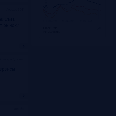
Москва, SOK
ак СБП,
т рынок?
Frank Data.
Автокредиты
K, метро Динамо
ервисы:
Онлайн