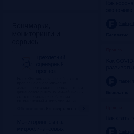
Как корона
экономике 
Бенчмарки,
frank-rg.
мониторинги и
Бесплатно
сервисы
Прошло
Трехлетний
Как COVID-
сценарный
развивать
прогноз
Frank RG ежеквартально обновляет
frank-rg.
прогноз на основе ключевых
экзогенных и эндогенных показателей
финансового рынка на ближайшие 3-5
Бесплатно
лет в трех сценариях: базовый,
оптимистичный и пессимистичный.
Прошло
Обновление:
Ежеквартально
Как стать 
Мониторинг рынка
микрофинансовых
frank-rg.