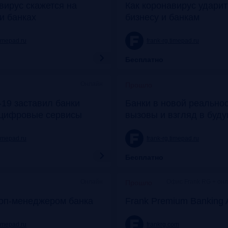
вирус скажется на
Как коронавирус удари
и банках
бизнесу и банкам
timepad.ru
frank-rg.timepad.ru
Бесплатно
Онлайн
Прошло
19 заставил банки
Банки в новой реальнос
 цифровые сервисы
вызовы и взгляд в буд
timepad.ru
frank-rg.timepad.ru
Бесплатно
Онлайн
Офис Frank RG + он
Прошло
топ-менеджером банка
Frank Premium Banking 
timepad.ru
frankrg.com