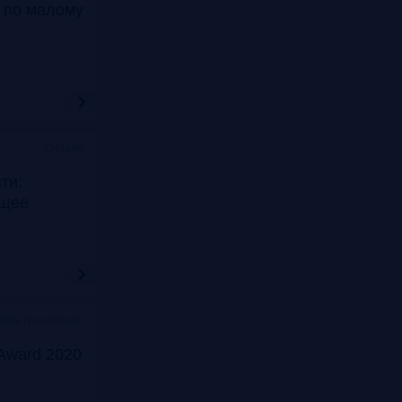
т по малому
Онлайн
ти:
ущее
лайн-трансляции
Award 2020