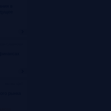
ания в
удущее
ссон Славянская
финансах
Москва, ЦМТ
ого рынка
nkRG10