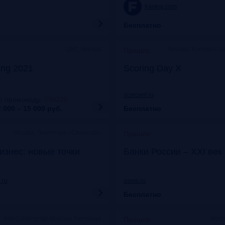
frankrg.com
Бесплатно
ЦМТ, Москва
Москва, Конгресс-ц
Прошло
ing 2021
Scoring Day X
scorconf.ru
о промокоду
:
FRG20
 000 – 15 000
руб.
Бесплатно
Москва, Технопарк «Сколково»
Прошло
изнес: новые точки
Банки России – XXI век
.ru
asros.ru
Бесплатно
InterContinental Moscow Tverskaya
Моск
Прошло