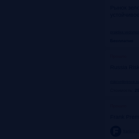
Рынок зел
устойчиво
praktika.vedomos
Бесплатно
Прошло
Russia Ris
riskconference.r
Стоимость:
29
Прошло
Frank Prem
frankrg.