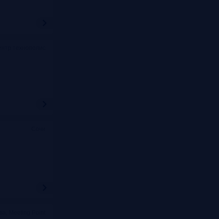
ентр технополис
Сочи
ва, Meeting Point