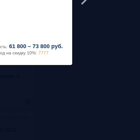
ва, Meeting Point
т
ности»
61 800 – 73 800
руб.
сть:
ПРОГРАММА
од на скидку 10%
:
7777
Москва
вания в
йн+трансляция
rd 2021