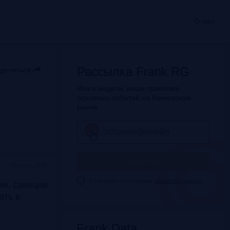
О нас
Рассылка Frank RG
делиться
Итоги недели, наша трактовка
основных событий на банковском
рынке
ПОДПИСАТЬСЯ
Москва, SOK
Я согласен с условиями
обработки данных
я, санкции
дать в
Frank Data