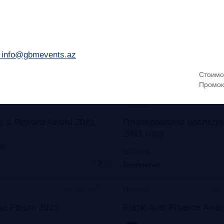
Онлайн
Моск
Прошло
его: отказ от бумаги
Митап «Самозанятые: о
 прибыли
экспериментов к реаль
 info@gbmevents.az
frankrg.com
Стоимо
Бесплатно
Промок
Москва, Особняк на Волхонке
Прошло
s & Reward Award 2021
Планирование наследо
2021 году
com
bclplaw.ru
Бесплатно
Москва, ЦМТ
Офла
Прошло
se Forum 2021
Frank Auto Finance Awa