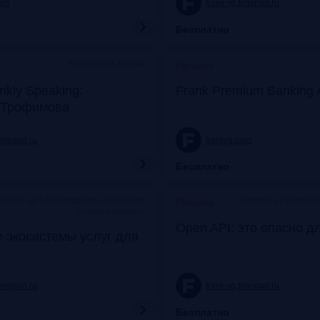
com
frank-rg.timepad.ru
Бесплатно
Московская Биржа
Прошло
nkly Speaking:
Frank Premium Banking 
 Трофимова
timepad.ru
frankrg.com
Бесплатно
c 9:30 до 12:30 коворкинг «Рабочая
Москва, «Рабочая 
Прошло
станция Балчуг»
Open API: это опасно д
 экосистемы услуг для
timepad.ru
frank-rg.timepad.ru
Бесплатно