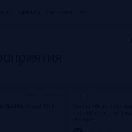
вания
Frank Data
Frank Award
По
оприятия
Особняк на Волхонке
Прошло
ate Banking Award 2018
Meetup «Дедолларизаци
и capital control: чего ж
России?»