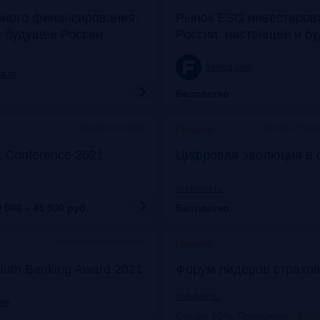
еного финансирования:
Рынок ESG инвестиров
е будущее России
России: настоящее и б
frankrg.com
ti.ru
Бесплатно
Офлайн+онлайн
Москва, Рэди
Прошло
k Conference 2021
Цифровая эволюция в 
u
vbaforum.ru
 000 – 45 900
руб.
Бесплатно
Офлайн+трансляция
Прошло
ium Banking Award 2021
Форум лидеров страхов
insfuture.ru
com
Скидка 10%. Промокоду
:
Fra