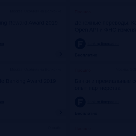
Москва, Особняк на Волхонке
Прошло
ing Reward Award 2019
Денежные переводы. К
Open API и ФНС изменя
com
frank-rg.timepad.ru
Бесплатно
Москва, Особняк на Волхонке
Москва, SO
Прошло
ate Banking Award 2019
Банки и премиальные с
опыт партнерства
com
frank-rg.timepad.ru
Бесплатно
Онлайн
Прошло