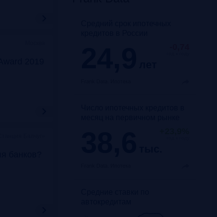
Средний срок ипотечных
кредитов в России
Москва
24,9
-0,74
год к году
Award 2019
лет
Frank Data.
Ипотека
Число ипотечных кредитов в
месяц на первичном рынке
38,6
+23,9%
Станция Балчуг»
год к году
тыс.
ля банков?
Frank Data.
Ипотека
Средние ставки по
автокредитам