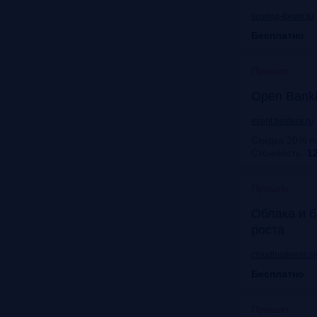
scoring-forum.ru
Бесплатно
Прошло
Open Bank
event.bosfera.ru
Скидка 20% п
Стоимость:
12
Прошло
Облака и б
роста
cloudbusiness.sk
Бесплатно
Прошло