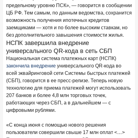
1 июня 2026 года
предельному уровню ПСК», — говорится в сообщении
В борьбе за сбережения россиян банки учатся
ЦБ РФ. Тем самым, по данным ведомства, сохранится
понимать контекст
возможность получения ипотечных кредитов
28 мая 2026 года
ИССЛЕДОВАНИЕ
заемщиками — хотя и по более высоким ставкам, но
Доверие становится главным фактором на рынке
без дополнительного завышения стоимости жилья.
Private banking
НСПК завершила внедрение
универсального QR-кода в сеть СБП
25 мая 2026 года
ИССЛЕДОВАНИЕ
Национальная система платежных карт (НСПК)
Ипотека в России: итоги апреля 2026 года в цифрах
закончила внедрение
универсального QR-кода во
13 мая 2026 года
ИССЛЕДОВАНИЕ
всей эквайринговой сети Системы быстрых платежей
«Ни один зарубежный private банк не может
(СБП), говорится в ее пресс-релизе. Теперь новую
сравниться с российским»
технологию для приема платежей могут использовать
207 банков и более 4,8 млн торговых точек,
6 мая 2026 года
ИССЛЕДОВАНИЕ
работающих через СБП, а в дальнейшем — с
По итогам апреля 2026 года объем выдач кредитов
цифровыми рублями.
составил 968 млрд руб.
29 апреля 2026 года
ИССЛЕДОВАНИЕ
«С конца июня с помощью нового решения
Конкуренция на рынке инвестиционно-страховых
пользователи совершили свыше 17 млн оплат <…>
продуктов усиливается