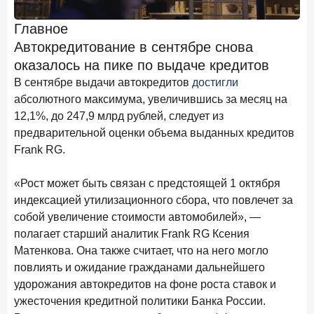
Клиенты чаще всего узнают о сберегательных
продуктах из рекламы в интернете и на ТВ
Главное
Автокредитование в сентябре снова
9 июля 2026 года
оказалось на пике по выдаче кредитов
С ростом благосостояния клиентов-сберегателей
увеличивается и склонность к диверсификации
В сентябре выдачи автокредитов
достигли
абсолютного максимума, увеличившись за месяц на
7 июля 2026 года
12,1%, до 247,9 млрд рублей, следует из
По итогам июня 2026 года объем выдач кредитов
предварительной оценки объема выданных кредитов
составил 1 166,4 млрд руб.
Frank RG.
3 июля 2026 года
«Скорость измеряется секундами». Новые стандарты
«Рост может быть связан с предстоящей 1 октября
банковского контакт-центра
индексацией утилизационного сбора, что повлечет за
25 июня 2026 года
ИССЛЕДОВАНИЕ
собой увеличение стоимости автомобилей», —
Ипотека в России: итоги мая 2026 года в цифрах
полагает старший аналитик Frank RG Ксения
Матенкова. Она также считает, что на него могло
22 июня 2026 года
повлиять и ожидание гражданами дальнейшего
«Честность — индустриальный стандарт»: как банки
удорожания автокредитов на фоне роста ставок и
завоевывают лояльность private-клиентов
ужесточения кредитной политики Банка России.