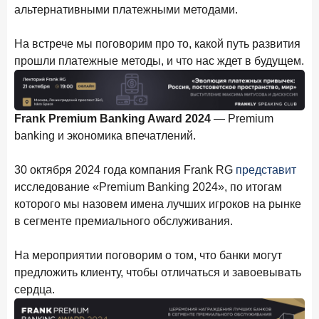
17 февраля 2026 года
ИССЛЕДОВАНИЕ
альтернативными платежными методами.
Бизнес на маркетплейсах: новичкам здесь больше не
место
На встрече мы поговорим про то, какой путь развития
прошли платежные методы, и что нас ждет в будущем.
6 февраля 2026 года
ИССЛЕДОВАНИЕ
По итогам января 2026 года объем выдач кредитов
составил 822,8 млрд руб.
Frank Premium Banking Award 2024
— Premium
2 февраля 2026 года
ИССЛЕДОВАНИЕ
banking и экономика впечатлений.
Premium Banking в 2025 году: портрет клиента, тренды
и стратегии банков
30 октября 2024 года компания Frank RG
представит
30 января 2026 года
ИССЛЕДОВАНИЕ
исследование «Premium Banking 2024», по итогам
которого мы назовем имена лучших игроков на рынке
Главные «болевые точки» бизнеса при открытии
расчетного счета в банках
в сегменте премиального обслуживания.
26 января 2026 года
ИССЛЕДОВАНИЕ
На мероприятии поговорим о том, что банки могут
Ипотека. Итоги декабря 2025 года
предложить клиенту, чтобы отличаться и завоевывать
сердца.
15 января 2026 года
ИССЛЕДОВАНИЕ
По итогам декабря 2025 года объем выдач кредитов