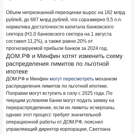
15 апреля 2026 года
ИССЛЕДОВАНИЕ
Объем непризнанной переоценки вырос на 182 млрд
Рынок подписок 2026: от гонки за объёмами к битве за
рублей, до 687 млрд рублей, что соразмерно 0,5 п.п.
привычку
норматива достаточности капитала банковского
15 апреля 2026 года
ИССЛЕДОВАНИЕ
сектора (Н1.0 банковского сектора на 1 августа
составил 11,2%), а также равно 20% от
Маркетинговые акции брокеров: обзор механик и
трендов
прогнозируемой прибыли банков за 2024 год.
ДОМ.РФ и Минфин хотят изменить схему
10 апреля 2026 года
ИССЛЕДОВАНИЕ
распределения лимитов по льготной
ДНК современного ипотечного клиента
ипотеке
7 апреля 2026 года
ИССЛЕДОВАНИЕ
ДОМ.РФ и Минфин
могут пересмотреть
механизм
По итогам марта 2026 года объем выдач кредитов
распределения лимитов по льготной ипотеке.
составил 925,7 млрд руб.
Поправки могут вступить в силу с 2025 года. По
текущим условиям банки могут подать заявку на
26 марта 2026 года
ИССЛЕДОВАНИЕ
перераспределение, если их лимиты исчерпаны,
Не экосистемой единой: как пользователи
однако этот процесс требует значительной
распределяют подписки
операционной работы от ДОМ.РФ, пояснил
25 марта 2026 года
ИССЛЕДОВАНИЕ
управляющий директор корпорации, Светлана