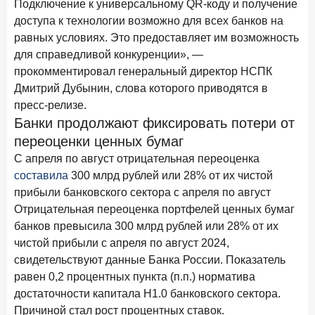
Подключение к универсальному QR-коду и получение
доступа к технологии возможно для всех банков на
28 апреля 2026 года
ИССЛЕДОВАНИЕ
равных условиях. Это предоставляет им возможность
Привязанность побеждает ставку? Как выбирают банк
для справедливой конкуренции», —
для сбережений в 2026 году
прокомментировал генеральный директор НСПК
27 апреля 2026 года
ИССЛЕДОВАНИЕ
Дмитрий Дубынин, слова которого приводятся в
Банки скорректировали доходность вкладов после
пресс-релизе.
снижения ключевой ставки до 14,5%
Банки продолжают фиксировать потери от
переоценки ценных бумаг
Цифра дня
С апреля по август отрицательная переоценка
Средняя ставка по ипотеке на первичном рынке
составила
300 млрд рублей или 28% от их чистой
6,9
+0,85 п.п.
прибыли банковского сектора с апреля по август
год к году
Отрицательная переоценка портфелей ценных бумаг
%
банков превысила 300 млрд рублей или 28% от их
Frank Data. Ипотека
Поделиться
чистой прибыли с апреля по август 2024,
свидетельствуют данные Банка России. Показатель
24 апреля 2026 года
ИССЛЕДОВАНИЕ
равен 0,2 процентных пункта (п.п.) норматива
достаточности капитала Н1.0 банковского сектора.
Ипотека. Итоги работы крупнейших ипотечных банков
в марте 2026 года
Причиной стал рост процентных ставок.