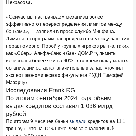
Ипотека. Итоги работы крупнейших ипотечных банков
Некрасова.
в феврале 2026 года
«Сейчас мы настраиваем механизм более
18 марта 2026 года
ИССЛЕДОВАНИЕ
эффективного перераспределения лимитов между
Банки начали снижать ставки по вкладам еще до
банками», — заявили в пресс-службе Минфина.
решения ЦБ
Лимиты госпрограмм распределяются между банками
16 марта 2026 года
неравномерно. Порой у крупных игроков рынка, таких
Frank RG объявила победителей кейс-чемпионата
как «Сбер», Альфа-банк и банк ДОМ.РФ, лимиты
2026 года
исчерпаны более чем на 90%, в то время как у малых
организаций остается значительный запас, уточнил
12 марта 2026 года
ИССЛЕДОВАНИЕ
эксперт экономического факультета РУДН Тимофей
Банки ускорили работу с претензиями
Мазарчук.
Исследования Frank RG
Рассылка Frank RG
По итогам сентября 2024 года объем
Итоги недели, наша трактовка основных событий
выдач кредитов составил 1 086 млрд
на банковском рынке
рублей
По итогам 9 месяцев банки
выдали
кредитов на 11,1
трлн руб., что на 10% ниже, чем за аналогичный
ПОДПИСАТЬСЯ
период 2023 года.