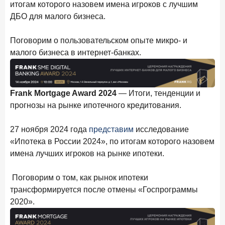
итогам которого назовем имена игроков с лучшим
В эпоху дуополии маркетплейсов селлеры ищут
новые финансовые решения
ДБО для малого бизнеса.
18 декабря 2025 года
Поговорим о пользовательском опыте микро- и
Ипотека 2025–2026: стресс‑тест высокими ставками и
малого бизнеса в интернет-банках.
прогнозы на восстановление
8 декабря 2025 года
ИССЛЕДОВАНИЕ
По итогам ноября 2025 года объем выдач кредитов
Frank Mortgage Award 2024
— Итоги, тенденции и
составил 1 027 млрд руб.
прогнозы на рынке ипотечного кредитования.
5 декабря 2025 года
Эмоции, эксклюзив и вовлечение: новая формула
27 ноября 2024 года
представим
исследование
банковской лояльности
«Ипотека в России 2024», по итогам которого назовем
имена лучших игроков на рынке ипотеки.
3 декабря 2025 года
ИССЛЕДОВАНИЕ
Почему опытные инвесторы в России чувствуют себя
Поговорим о том, как рынок ипотеки
начинающими?
трансформируется после отмены «Госпрограммы
25 ноября 2025 года
ИССЛЕДОВАНИЕ
2020».
Клиент стал партнером: как трансформируется рынок
инвестиций