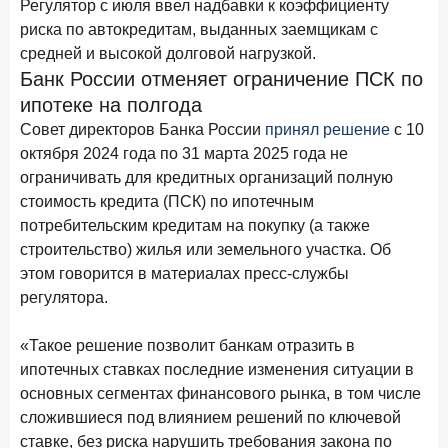
Регулятор с июля ввел надбавки к коэффициенту
Рассылка Frank RG
риска по автокредитам, выданных заемщикам с
Итоги недели, наша трактовка основных событий
средней и высокой долговой нагрузкой.
на банковском рынке
Банк России отменяет ограничение ПСК по
ипотеке на полгода
Совет директоров Банка России
принял решение
с 10
ПОДПИСАТЬСЯ
октября 2024 года по 31 марта 2025 года не
ограничивать для кредитных организаций полную
Я даю
согласие на обработку персональных данных
для получения рассылки
от ООО "Фрэнк рг"
стоимость кредита (ПСК) по ипотечным
Я даю
согласие на получение информационной и рекламной рассылки
от
ООО "Фрэнк рг"
потребительским кредитам на покупку (а также
Политика конфиденциальности
строительство) жилья или земельного участка. Об
этом говорится в материалах пресс-службы
8 июня 2026 года
ИССЛЕДОВАНИЕ
регулятора.
По итогам мая 2026 года объем выдач кредитов
составил 993,8 млрд руб.
«Такое решение позволит банкам отразить в
4 июня 2026 года
ипотечных ставках последние изменения ситуации в
ИССЛЕДОВАНИЕ
основных сегментах финансового рынка, в том числе
Синергия интеллектов: будущее контакт-центров в
партнерстве человека и технологий
сложившиеся под влиянием решений по ключевой
ставке, без риска нарушить требования закона по