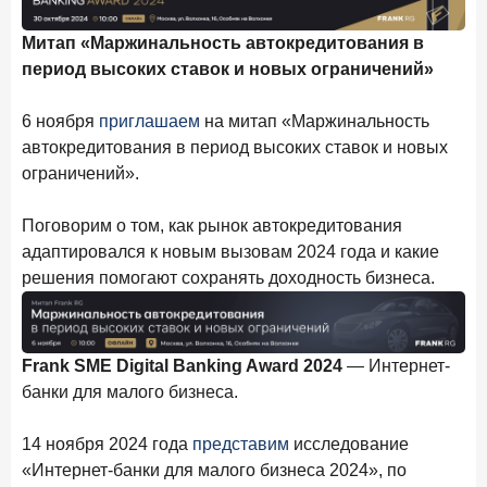
составил 1 326,5 млрд руб.
Митап «Маржинальность автокредитования в
Цифра дня
период высоких ставок и новых ограничений»
Средняя ставка по ипотеке на первичном рынке
6,9
+0,85 п.п.
6 ноября
приглашаем
на митап «Маржинальность
год к году
автокредитования в период высоких ставок и новых
%
ограничений».
Frank Data. Ипотека
Поделиться
Поговорим о том, как рынок автокредитования
29 декабря 2025 года
адаптировался к новым вызовам 2024 года и какие
Четких целей в 2026-м и качественных «лошадей»!
решения помогают сохранять доходность бизнеса.
25 декабря 2025 года
ИССЛЕДОВАНИЕ
Ипотека. Итоги ноября 2025 года
Frank SME Digital Banking Award 2024
— Интернет-
24 декабря 2025 года
банки для малого бизнеса.
Страховщики, УК, брокер-маркетплейсы: как новые
игроки меняют рынок инвестиций
14 ноября 2024 года
представим
исследование
«Интернет-банки для малого бизнеса 2024», по
19 декабря 2025 года
ИССЛЕДОВАНИЕ