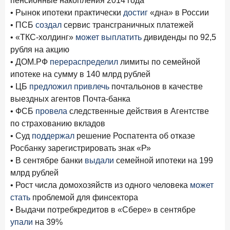
пенсионные накопления 2014 года
• Рынок ипотеки практически
достиг
«дна» в России
• ПСБ
создал
сервис трансграничных платежей
• «ТКС-холдинг»
может выплатить
дивиденды по 92,5
рубля на акцию
• ДОМ.РФ
перераспределил
лимиты по семейной
ипотеке на сумму в 140 млрд рублей
• ЦБ
предложил привлечь
почтальонов в качестве
выездных агентов Почта-банка
• ФСБ
провела
следственные действия в Агентстве
по страхованию вкладов
• Суд
поддержал
решение Роспатента об отказе
Росбанку зарегистрировать знак «Р»
• В сентябре банки
выдали
семейной ипотеки на 199
млрд рублей
• Рост числа домохозяйств из одного человека
может
стать
проблемой для финсектора
• Выдачи потребкредитов в «Сбере» в сентябре
упали
на 39%