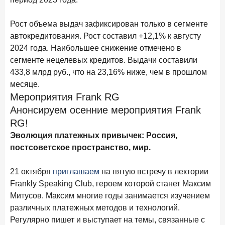
Я даю
согласие на обработку персональных данных
для получения рассылки
от ООО "Фрэнк рг"
Рост объема выдач зафиксирован только в сегменте
Я даю
согласие на получение информационной и рекламной рассылки
от
ООО "Фрэнк рг"
автокредитования. Рост составил +12,1% к августу
Политика конфиденциальности
2024 года. Наибольшее снижение отмечено в
сегменте нецелевых кредитов. Выдачи составили
10 марта 2026 года
ИССЛЕДОВАНИЕ
433,8 млрд руб., что на 23,16% ниже, чем в прошлом
Куда уходят деньги? Frank RG исследует рынок
месяце.
вкладов
Мероприятия Frank RG
6 марта 2026 года
Анонсируем осенние мероприятия Frank
По итогам февраля 2026 года объем выдач кредитов
RG!
составил 748,4 млрд руб.
Эволюция платежных привычек: Россия,
25 февраля 2026 года
ИССЛЕДОВАНИЕ
постсоветское пространство, мир.
Ипотека. Итоги работы крупнейших ипотечных банков
в январе 2026 года
21 октября
приглашаем
на пятую встречу в лектории
Frankly Speaking Club, героем которой станет Максим
18 февраля 2026 года
ИССЛЕДОВАНИЕ
Митусов. Максим многие годы занимается изучением
Не по цене, а по ценности: как россияне выбирали
различных платежных методов и технологий.
подписки в 2025 году?
Регулярно пишет и выступает на темы, связанные с