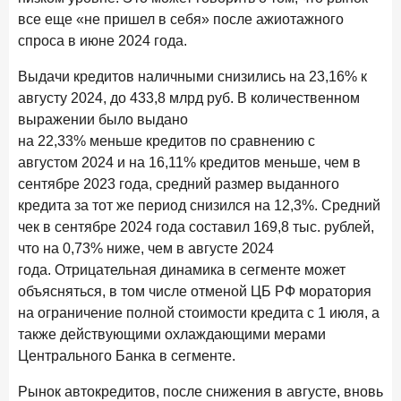
Рассылка Frank RG
все еще «не пришел в себя» после ажиотажного
спроса в июне 2024 года.
Итоги недели, наша трактовка основных событий
на банковском рынке
Выдачи кредитов наличными снизились на 23,16% к
августу 2024, до 433,8 млрд руб. В количественном
выражении было выдано
на 22,33% меньше кредитов по сравнению с
ПОДПИСАТЬСЯ
августом 2024 и на 16,11% кредитов меньше, чем в
сентябре 2023 года, средний размер выданного
Я согласен с условиями
обработки данных
кредита за тот же период снизился на 12,3%. Средний
чек в сентябре 2024 года составил 169,8 тыс. рублей,
8 июня 2026 года
ИССЛЕДОВАНИЕ
что на 0,73% ниже, чем в августе 2024
По итогам мая 2026 года объем выдач кредитов
года. Отрицательная динамика в сегменте может
составил 993,8 млрд руб.
объясняться, в том числе отменой ЦБ РФ моратория
на ограничение полной стоимости кредита с 1 июля, а
4 июня 2026 года
ИССЛЕДОВАНИЕ
также действующими охлаждающими мерами
Синергия интеллектов: будущее контакт-центров в
Центрального Банка в сегменте.
партнерстве человека и технологий
Рынок автокредитов, после снижения в августе, вновь
1 июня 2026 года