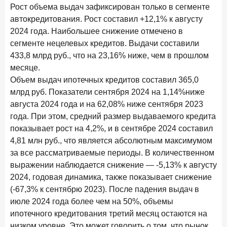
Клиенты чаще всего узнают о сберегательных
Рост объема выдач зафиксирован только в сегменте
продуктах из рекламы в интернете и на ТВ
автокредитования. Рост составил +12,1% к августу
2024 года. Наибольшее снижение отмечено в
9 июля 2026 года
сегменте нецелевых кредитов. Выдачи составили
С ростом благосостояния клиентов-сберегателей
433,8 млрд руб., что на 23,16% ниже, чем в прошлом
увеличивается и склонность к диверсификации
месяце.
7 июля 2026 года
Объем выдач ипотечных кредитов составил 365,0
По итогам июня 2026 года объем выдач кредитов
млрд руб. Показатели сентября 2024 на 1,14%ниже
составил 1 166,4 млрд руб.
августа 2024 года и на 62,08% ниже сентября 2023
3 июля 2026 года
года. При этом, средний размер выдаваемого кредита
«Скорость измеряется секундами». Новые стандарты
показывает рост на 4,2%, и в сентябре 2024 составил
банковского контакт-центра
4,81 млн руб., что является абсолютным максимумом
за все рассматриваемые периоды. В количественном
25 июня 2026 года
ИССЛЕДОВАНИЕ
выражении наблюдается снижение — -5,13% к августу
Ипотека в России: итоги мая 2026 года в цифрах
2024, годовая динамика, также показывает снижение
22 июня 2026 года
(-67,3% к сентябрю 2023). После падения выдач в
«Честность — индустриальный стандарт»: как банки
июле 2024 года более чем на 50%, объемы
завоевывают лояльность private-клиентов
ипотечного кредитования третий месяц остаются на
низком уровне. Это может говорить о том, что рынок