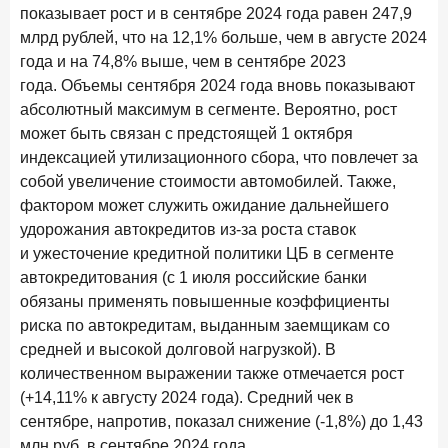
показывает рост и в сентябре 2024 года равен 247,9
В борьбе за сбережения россиян банки учатся
понимать контекст
млрд рублей, что на 12,1% больше, чем в августе 2024
года и на 74,8% выше, чем в сентябре 2023
28 мая 2026 года
ИССЛЕДОВАНИЕ
года. Объемы сентября 2024 года вновь показывают
Доверие становится главным фактором на рынке
абсолютный максимум в сегменте. Вероятно, рост
Private banking
может быть связан с предстоящей 1 октября
25 мая 2026 года
индексацией утилизационного сбора, что повлечет за
ИССЛЕДОВАНИЕ
собой увеличение стоимости автомобилей. Также,
Ипотека в России: итоги апреля 2026 года в цифрах
фактором может служить ожидание дальнейшего
13 мая 2026 года
ИССЛЕДОВАНИЕ
удорожания автокредитов из-за роста ставок
«Ни один зарубежный private банк не может
и ужесточение кредитной политики ЦБ в сегменте
сравниться с российским»
автокредитования (с 1 июля российские банки
обязаны применять повышенные коэффициенты
6 мая 2026 года
ИССЛЕДОВАНИЕ
риска по автокредитам, выданным заемщикам со
По итогам апреля 2026 года объем выдач кредитов
средней и высокой долговой нагрузкой). В
составил 968 млрд руб.
количественном выражении также отмечается рост
29 апреля 2026 года
ИССЛЕДОВАНИЕ
(+14,11% к августу 2024 года). Средний чек в
Конкуренция на рынке инвестиционно-страховых
сентябре, напротив, показал снижение (-1,8%) до 1,43
продуктов усиливается
млн руб. в сентябре 2024 года.