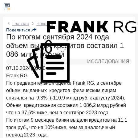
Новости Frank RG
Главная
Новости
Поделиться
По итогам сентября 2024 года
Два дня назад
ИССЛЕДОВАНИЕ
объем выдач кредитов составил 1
По итогам июля 2026 года объем выдач кредитов
составил 1 061,9 млрд руб.
086 млрд рублей
ИССЛЕДОВАНИЯ
4 августа 2026 года
ИССЛЕДОВАНИЕ
07.10.2024, 09:00
Клиентский путь компании МСБ при смене
Frank RG
руководителя в банке обслуживания
По предварительной оценке Frank RG, в сентябре
24 июля 2026 года
ИССЛЕДОВАНИЕ
объем выданных кредитов физическим лицам
Ипотека в России: итоги июня 2026 года в цифрах
снизился на 9,3% (-110,9 млрд руб. к августу 2024).
Объем кредитования составил 1 086,2 млрд рублей
22 июля 2026 года
ИССЛЕДОВАНИЕ
что на 37,6%ниже, чем в сентябре 2023 года.
Выгодные тарифы на брокерское обслуживание —
По итогам 9 месяцев банки выдали кредитов на 11,1
существенный фактор выбора брокера
трлн руб., что на 10%ниже, чем за аналогичный
15 июля 2026 года
период 2023 года.