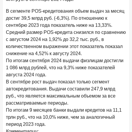
28 апреля 2026 года
ИССЛЕДОВАНИЕ
В сегменте POS-кредитования объем выдач за месяц
Привязанность побеждает ставку? Как выбирают банк
достиг 39,5 млрд руб. (-6,3%). По отношению к
для сбережений в 2026 году
сентябрю 2023 года показатель ниже на 13,33%.
27 апреля 2026 года
Средний размер POS-кредита снизился по сравнению
ИССЛЕДОВАНИЕ
с августом 2024 на 1,92% до 32,2 тыс. руб., в
Банки скорректировали доходность вкладов после
снижения ключевой ставки до 14,5%
количественном выражении этот показатель показал
снижение на 4,52% к августу 2024.
По итогам сентября 2024 выдачи физлицам достигли
Цифра дня
Средний срок ипотеки на вторичном рынке
1 086 млрд рублей, что на 9,3% ниже показателей
августа 2024 года.
23,3
-0,76
год к году
В сентябре рост выдач показал только сегмент
лет
автокредитования. Выдачи составили 247,9 млрд
руб., что является максимальным объемом за все
Frank Data. Ипотека
Поделиться
рассматриваемые периоды.
По итогам 9 месяцев банки выдали кредитов на 11,1
24 апреля 2026 года
ИССЛЕДОВАНИЕ
трлн руб., что на 10,0% ниже, чем за аналогичный
Ипотека. Итоги работы крупнейших ипотечных банков
период 2023 года.
в марте 2026 года
Комментарии
: