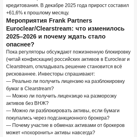
ПОДПИСАТЬСЯ
кредитования. В декабре 2025 года прирост составил
+61,6% к прошлому месяцу.
Я согласен с условиями
обработки данных
Мероприятия Frank Partners
Euroclear/Clearstream: что изменилось
10 марта 2026 года
ИССЛЕДОВАНИЕ
2025–2026 и почему ждать стало
Куда уходят деньги? Frank RG исследует рынок
опаснее?
вкладов
Пока регуляторы обсуждают пожизненную блокировку
6 марта 2026 года
(читай конфискации) российских активов в Euroclear и
По итогам февраля 2026 года объем выдач кредитов
Clearstream, откладывать решение становится всё
составил 748,4 млрд руб.
рискованнее. Инвесторы спрашивают:
— Реально ли получить лицензию на разблокировку
25 февраля 2026 года
ИССЛЕДОВАНИЕ
бумаг в Clearstream?
Ипотека. Итоги работы крупнейших ипотечных банков
в январе 2026 года
— Можно ли получить лицензицю на разморозку
активов без ВНЖ?
18 февраля 2026 года
ИССЛЕДОВАНИЕ
— Можно ли разблокировать активы, если бумаги
Не по цене, а по ценности: как россияне выбирали
покупались через подсанкционного брокера?
подписки в 2025 году?
— Почему участие в обменах активами от брокеров
может «похоронить» активы навсегда?
17 февраля 2026 года
ИССЛЕДОВАНИЕ