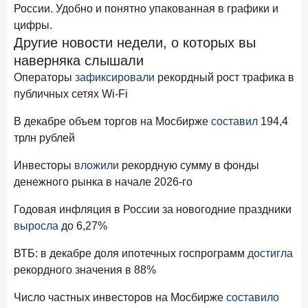
24 ноября 2025 года
ИССЛЕДОВАНИЕ
России. Удобно и понятно упакованная в графики и
цифры.
Ипотека. Итоги октября 2025 года
Другие новости недели, о которых вы
наверняка слышали
Рассылка Frank RG
Операторы
зафиксировали
рекордный рост трафика в
Итоги недели, наша трактовка основных событий
публичных сетях Wi-Fi
на банковском рынке
В декабре объем торгов на Мосбирже
составил
194,4
трлн рублей
Инвесторы
вложили
рекордную сумму в фонды
ПОДПИСАТЬСЯ
денежного рынка в начале 2026-го
Я согласен с условиями
обработки данных
Годовая инфляция в России за новогодние праздники
выросла
до 6,27%
ВТБ: в декабре доля ипотечных госпрограмм
достигла
рекордного значения в 88%
Число частных инвесторов на Мосбирже
составило