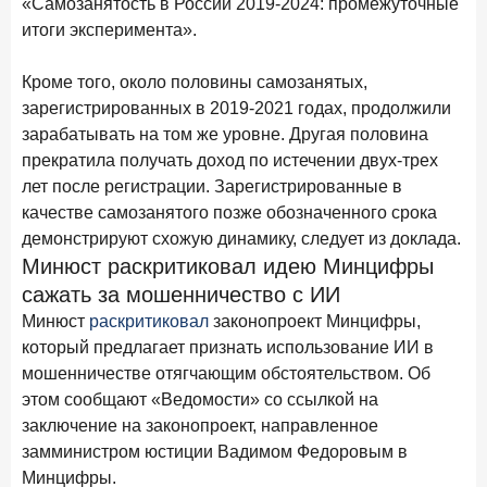
«Самозанятость в России 2019-2024: промежуточные
Рассылка Frank RG
итоги эксперимента».
Итоги недели, наша трактовка основных событий
на банковском рынке
Кроме того, около половины самозанятых,
зарегистрированных в 2019-2021 годах, продолжили
зарабатывать на том же уровне. Другая половина
прекратила получать доход по истечении двух-трех
лет после регистрации. Зарегистрированные в
ПОДПИСАТЬСЯ
качестве самозанятого позже обозначенного срока
Я согласен с условиями
обработки данных
демонстрируют схожую динамику, следует из доклада.
Минюст раскритиковал идею Минцифры
сажать за мошенничество с ИИ
8 июня 2026 года
ИССЛЕДОВАНИЕ
Минюст
раскритиковал
законопроект Минцифры,
По итогам мая 2026 года объем выдач кредитов
который предлагает признать использование ИИ в
составил 993,8 млрд руб.
мошенничестве отягчающим обстоятельством. Об
4 июня 2026 года
ИССЛЕДОВАНИЕ
этом сообщают «Ведомости» со ссылкой на
Синергия интеллектов: будущее контакт-центров в
заключение на законопроект, направленное
партнерстве человека и технологий
замминистром юстиции Вадимом Федоровым в
1 июня 2026 года
Минцифры.