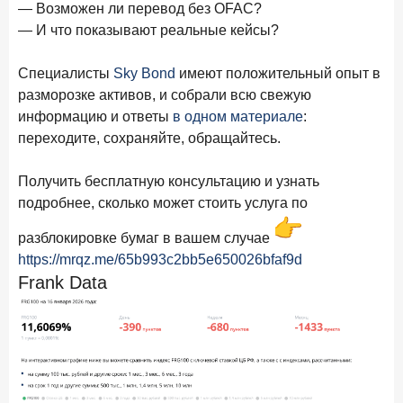
— Возможен ли перевод без OFAC?
Бизнес на маркетплейсах: новичкам здесь больше не
место
— И что показывают реальные кейсы?
6 февраля 2026 года
ИССЛЕДОВАНИЕ
Специалисты
Sky Bond
имеют положительный опыт в
По итогам января 2026 года объем выдач кредитов
разморозке активов, и собрали всю свежую
составил 822,8 млрд руб.
информацию и ответы
в одном материале
:
переходите, сохраняйте, обращайтесь.
2 февраля 2026 года
ИССЛЕДОВАНИЕ
Premium Banking в 2025 году: портрет клиента, тренды
и стратегии банков
Получить бесплатную консультацию и узнать
подробнее, сколько может стоить услуга по
30 января 2026 года
ИССЛЕДОВАНИЕ
разблокировке бумаг в вашем случае
Главные «болевые точки» бизнеса при открытии
расчетного счета в банках
https://mrqz.me/65b993c2bb5e650026bfaf9d
Frank Data
26 января 2026 года
ИССЛЕДОВАНИЕ
Ипотека. Итоги декабря 2025 года
15 января 2026 года
ИССЛЕДОВАНИЕ
По итогам декабря 2025 года объем выдач кредитов
составил 1 326,5 млрд руб.