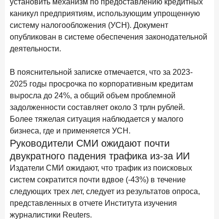
установить механизм по предоставлению кредитных
28 апреля 2026 года
ИССЛЕДОВАНИЕ
каникул предприятиям, использующим упрощенную
Привязанность побеждает ставку? Как выбирают банк
систему налогообложения (УСН). Документ
для сбережений в 2026 году
опубликован в системе обеспечения законодательной
деятельности.
27 апреля 2026 года
ИССЛЕДОВАНИЕ
Банки скорректировали доходность вкладов после
В пояснительной записке отмечается, что за 2023-
снижения ключевой ставки до 14,5%
2025 годы просрочка по корпоративным кредитам
выросла до 24%, а общий объем проблемной
Цифра дня
задолженности составляет около 3 трлн рублей.
Средний срок ипотеки на вторичном рынке
Более тяжелая ситуация наблюдается у малого
23,3
-0,76
бизнеса, где и применяется УСН.
год к году
лет
Руководители СМИ ожидают почти
двукратного падения трафика из-за ИИ
Frank Data. Ипотека
Поделиться
Издатели СМИ ожидают, что трафик из поисковых
систем сократится почти вдвое (-43%) в течение
24 апреля 2026 года
ИССЛЕДОВАНИЕ
следующих трех лет, следует из результатов опроса,
Ипотека. Итоги работы крупнейших ипотечных банков
представленных в отчете Института изучения
в марте 2026 года
журналистики Reuters.