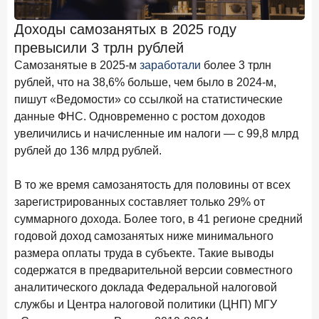
Клиенты чаще всего узнают о сберегательных
продуктах из рекламы в интернете и на ТВ
Доходы самозанятых в 2025 году
превысили 3 трлн рублей
9 июля 2026 года
С ростом благосостояния клиентов-сберегателей
Самозанятые в 2025-м
заработали
более 3 трлн
увеличивается и склонность к диверсификации
рублей, что на 38,6% больше, чем было в 2024-м,
пишут «Ведомости» со ссылкой на статистические
7 июля 2026 года
данные ФНС. Одновременно с ростом доходов
По итогам июня 2026 года объем выдач кредитов
увеличились и начисленные им налоги — с 99,8 млрд
составил 1 166,4 млрд руб.
рублей до 136 млрд рублей.
3 июля 2026 года
«Скорость измеряется секундами». Новые стандарты
В то же время самозанятость для половины от всех
банковского контакт-центра
зарегистрированных составляет только 29% от
25 июня 2026 года
суммарного дохода. Более того, в 41 регионе средний
ИССЛЕДОВАНИЕ
годовой доход самозанятых ниже минимального
Ипотека в России: итоги мая 2026 года в цифрах
размера оплаты труда в субъекте. Такие выводы
22 июня 2026 года
содержатся в предварительной версии совместного
«Честность — индустриальный стандарт»: как банки
аналитического доклада Федеральной налоговой
завоевывают лояльность private-клиентов
службы и Центра налоговой политики (ЦНП) МГУ