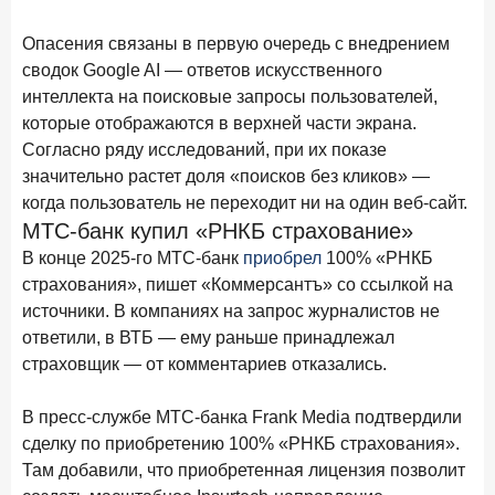
15 апреля 2026 года
ИССЛЕДОВАНИЕ
Опасения связаны в первую очередь с внедрением
Рынок подписок 2026: от гонки за объёмами к битве за
привычку
сводок Google AI — ответов искусственного
интеллекта на поисковые запросы пользователей,
15 апреля 2026 года
ИССЛЕДОВАНИЕ
которые отображаются в верхней части экрана.
Маркетинговые акции брокеров: обзор механик и
Согласно ряду исследований, при их показе
трендов
значительно растет доля «поисков без кликов» —
когда пользователь не переходит ни на один веб-сайт.
10 апреля 2026 года
ИССЛЕДОВАНИЕ
МТС-банк купил «РНКБ страхование»
ДНК современного ипотечного клиента
В конце 2025-го МТС-банк
приобрел
100% «РНКБ
7 апреля 2026 года
ИССЛЕДОВАНИЕ
страхования», пишет «Коммерсантъ» со ссылкой на
По итогам марта 2026 года объем выдач кредитов
источники. В компаниях на запрос журналистов не
составил 925,7 млрд руб.
ответили, в ВТБ — ему раньше принадлежал
страховщик — от комментариев отказались.
26 марта 2026 года
ИССЛЕДОВАНИЕ
Не экосистемой единой: как пользователи
В пресс-службе МТС-банка Frank Media подтвердили
распределяют подписки
сделку по приобретению 100% «РНКБ страхования».
25 марта 2026 года
ИССЛЕДОВАНИЕ
Там добавили, что приобретенная лицензия позволит
Ипотека. Итоги работы крупнейших ипотечных банков