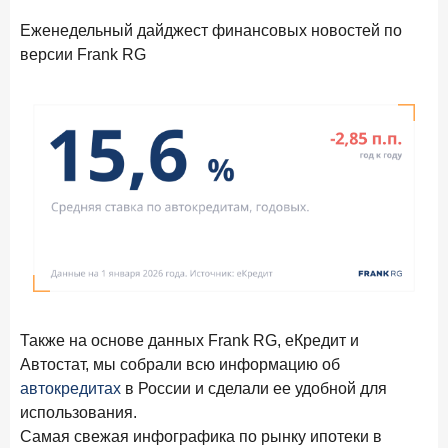
новые финансовые решения
Еженедельный дайджест финансовых новостей по
18 декабря 2025 года
версии Frank RG
Ипотека 2025–2026: стресс‑тест высокими ставками и
прогнозы на восстановление
8 декабря 2025 года
ИССЛЕДОВАНИЕ
По итогам ноября 2025 года объем выдач кредитов
составил 1 027 млрд руб.
5 декабря 2025 года
Эмоции, эксклюзив и вовлечение: новая формула
банковской лояльности
3 декабря 2025 года
ИССЛЕДОВАНИЕ
Почему опытные инвесторы в России чувствуют себя
начинающими?
Также на основе данных Frank RG, еКредит и
Автостат, мы собрали всю информацию об
25 ноября 2025 года
ИССЛЕДОВАНИЕ
автокредитах
в России и сделали ее удобной для
Клиент стал партнером: как трансформируется рынок
использования.
инвестиций
Самая свежая инфографика по рынку ипотеки в