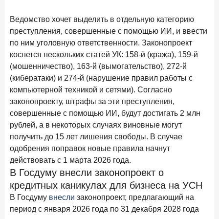
В борьбе за сбережения россиян банки учатся
понимать контекст
Ведомство хочет выделить в отдельную категорию
преступления, совершенные с помощью ИИ, и ввести
28 мая 2026 года
ИССЛЕДОВАНИЕ
по ним уголовную ответственности. Законопроект
Доверие становится главным фактором на рынке
коснется нескольких статей УК: 158-й (кража), 159-й
Private banking
(мошенничество), 163-й (вымогательство), 272-й
25 мая 2026 года
ИССЛЕДОВАНИЕ
(кибератаки) и 274-й (нарушение правил работы с
Ипотека в России: итоги апреля 2026 года в цифрах
компьютерной техникой и сетями). Согласно
законопроекту, штрафы за эти преступления,
13 мая 2026 года
ИССЛЕДОВАНИЕ
совершенные с помощью ИИ, будут достигать 2 млн
«Ни один зарубежный private банк не может
рублей, а в некоторых случаях виновные могут
сравниться с российским»
получить до 15 лет лишения свободы. В случае
одобрения поправок новые правила начнут
6 мая 2026 года
ИССЛЕДОВАНИЕ
действовать с 1 марта 2026 года.
По итогам апреля 2026 года объем выдач кредитов
В Госдуму внесли законопроект о
составил 968 млрд руб.
кредитных каникулах для бизнеса на УСН
29 апреля 2026 года
ИССЛЕДОВАНИЕ
В Госдуму
внесли
законопроект, предлагающий на
Конкуренция на рынке инвестиционно-страховых
период с января 2026 года по 31 декабря 2028 года
продуктов усиливается