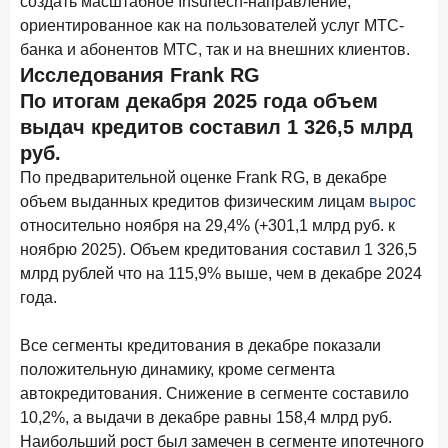
создать масштабное Insurtech-направление,
в феврале 2026 года
ориентированное как на пользователей услуг МТС-
банка и абонентов МТС, так и на внешних клиентов.
18 марта 2026 года
ИССЛЕДОВАНИЕ
Исследования Frank RG
Банки начали снижать ставки по вкладам еще до
По итогам декабря 2025 года объем
решения ЦБ
выдач кредитов составил 1 326,5 млрд
16 марта 2026 года
руб.
Frank RG объявила победителей кейс-чемпионата
По предварительной оценке Frank RG, в декабре
2026 года
объем выданных кредитов физическим лицам
вырос
12 марта 2026 года
ИССЛЕДОВАНИЕ
относительно ноября на 29,4% (+301,1 млрд руб. к
Банки ускорили работу с претензиями
ноябрю 2025). Объем кредитования составил 1 326,5
млрд рублей что на 115,9% выше, чем в декабре 2024
Рассылка Frank RG
года.
Итоги недели, наша трактовка основных событий
Все сегменты кредитования в декабре показали
на банковском рынке
положительную динамику, кроме сегмента
автокредитования. Снижение в сегменте составило
10,2%, а выдачи в декабре равны 158,4 млрд руб.
Наибольший рост был замечен в сегменте ипотечного