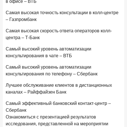
в офисе – ВТБ
28 апреля 2026 года
ИССЛЕДОВАНИЕ
Самая высокая точность консультации в колл-центре
Привязанность побеждает ставку? Как выбирают банк
– Газпромбанк
для сбережений в 2026 году
27 апреля 2026 года
Самая высокая скорость ответа операторов колл-
ИССЛЕДОВАНИЕ
центра – Т-Банк
Банки скорректировали доходность вкладов после
снижения ключевой ставки до 14,5%
Самый высокий уровень автоматизации
консультирования в чате – ВТБ
Цифра дня
Средний срок ипотечных кредитов в России
Самый высокий уровень автоматизации
24,9
-0,74
консультирования по телефону – Сбербанк
год к году
лет
Лучшее обслуживание клиентов в дистанционных
каналах – Райффайзен Банк
Frank Data. Ипотека
Поделиться
Самый эффективный банковский контакт-центр –
24 апреля 2026 года
ИССЛЕДОВАНИЕ
Сбербанк
Ипотека. Итоги работы крупнейших ипотечных банков
Ознакомиться с презентацией результатов
в марте 2026 года
исследования, представленной на мероприятии