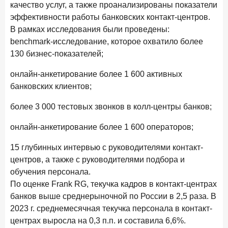
качество услуг, а также проанализированы показатели
Клиенты чаще всего узнают о сберегательных
продуктах из рекламы в интернете и на ТВ
эффективности работы банковских контакт-центров.
В рамках исследования были проведены:
9 июля 2026 года
benchmark-исследование, которое охватило более
С ростом благосостояния клиентов-сберегателей
130 бизнес-показателей;
увеличивается и склонность к диверсификации
7 июля 2026 года
онлайн-анкетирование более 1 600 активных
По итогам июня 2026 года объем выдач кредитов
банковских клиентов;
составил 1 166,4 млрд руб.
более 3 000 тестовых звонков в колл-центры банков;
3 июля 2026 года
«Скорость измеряется секундами». Новые стандарты
онлайн-анкетирование более 1 600 операторов;
банковского контакт-центра
15 глубинных интервью с руководителями контакт-
25 июня 2026 года
ИССЛЕДОВАНИЕ
центров, а также с руководителями подбора и
Ипотека в России: итоги мая 2026 года в цифрах
обучения персонала.
По оценке Frank RG, текучка кадров в контакт-центрах
22 июня 2026 года
банков выше среднерыночной по России в 2,5 раза. В
«Честность — индустриальный стандарт»: как банки
2023 г. среднемесячная текучка персонала в контакт-
завоевывают лояльность private-клиентов
центрах выросла на 0,3 п.п. и составила 6,6%.