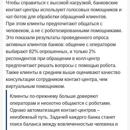
Чтобы справиться с высокой нагрузкой, банковские
Рассылка Frank RG
контакт-центры используют голосовых помощников и
Итоги недели, наша трактовка основных событий
чат-ботов для обработки обращений клиентов.
на банковском рынке
При этом клиенты предпочитают общаться с
человеком, а не с роботизированными помощниками.
Это показали результаты проведенного опроса
активных клиентов банков: общение с оператором
выбирают 82% опрошенных, и только 2%
ПОДПИСАТЬСЯ
респондентов при обращении в колл-центр
Я согласен с условиями
обработки данных
предпочитают решать вопросы с помощью робота.
Также клиенты в среднем выше оценивают качество
8 июня 2026 года
консультации сотрудником контакт-центра, чем
ИССЛЕДОВАНИЕ
виртуальным помощником.
По итогам мая 2026 года объем выдач кредитов
составил 993,8 млрд руб.
Клиенты по-прежнему больше доверяют
операторам и неохотно общаются с роботами.
4 июня 2026 года
ИССЛЕДОВАНИЕ
Однако автоматизация контакт-центров –
Синергия интеллектов: будущее контакт-центров в
партнерстве человека и технологий
неизбежный путь. Задачей каждого банка станет
поиск баланса между вовлеченностью человека и
1 июня 2026 года