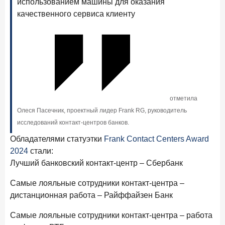
использованием машины для оказания
В борьбе за сбережения россиян банки учатся
качественного сервиса клиенту
понимать контекст
28 мая 2026 года
ИССЛЕДОВАНИЕ
Доверие становится главным фактором на рынке
Private banking
25 мая 2026 года
ИССЛЕДОВАНИЕ
Ипотека в России: итоги апреля 2026 года в цифрах
отметила
13 мая 2026 года
Олеся Пасечник, проектный лидер Frank RG, руководитель
ИССЛЕДОВАНИЕ
исследований контакт-центров банков.
«Ни один зарубежный private банк не может
сравниться с российским»
Обладателями статуэтки
Frank Contact Centers Award
2024
стали:
6 мая 2026 года
ИССЛЕДОВАНИЕ
Лучший банковский контакт-центр – Сбербанк
По итогам апреля 2026 года объем выдач кредитов
составил 968 млрд руб.
Самые лояльные сотрудники контакт-центра –
29 апреля 2026 года
дистанционная работа – Райффайзен Банк
ИССЛЕДОВАНИЕ
Конкуренция на рынке инвестиционно-страховых
Самые лояльные сотрудники контакт-центра – работа
продуктов усиливается