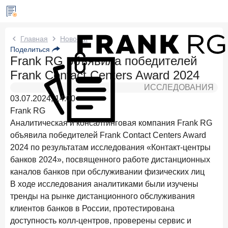
Новости Frank RG
Главная
Новости
Поделиться
Frank RG объявила победителей
Сегодня в 11:00
ИССЛЕДОВАНИЕ
Frank Contact Centers Award 2024
По итогам июля 2026 года объем выдач кредитов
составил 1 061,9 млрд руб.
ИССЛЕДОВАНИЯ
03.07.2024, 14:00
Два дня назад
ИССЛЕДОВАНИЕ
Frank RG
Клиентский путь компании МСБ при смене
Аналитическая и консалтинговая компания Frank RG
руководителя в банке обслуживания
объявила победителей Frank Contact Centers Award
2024 по результатам исследования «Контакт-центры
24 июля 2026 года
ИССЛЕДОВАНИЕ
банков 2024», посвященного работе дистанционных
Ипотека в России: итоги июня 2026 года в цифрах
каналов банков при обслуживании физических лиц
22 июля 2026 года
ИССЛЕДОВАНИЕ
В ходе исследования аналитиками были изучены
Выгодные тарифы на брокерское обслуживание —
тренды на рынке дистанционного обслуживания
существенный фактор выбора брокера
клиентов банков в России, протестирована
доступность колл-центров, проверены сервис и
15 июля 2026 года