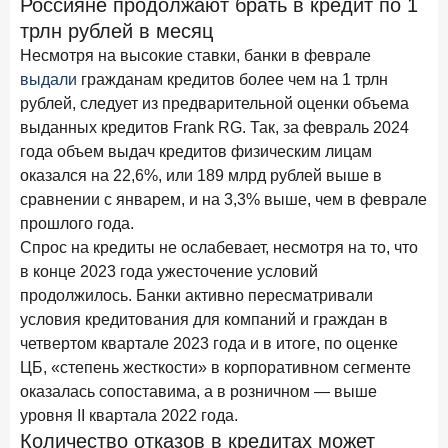
Россияне продолжают брать в кредит по 1
Рассылка Frank RG
трлн рублей в месяц
Итоги недели, наша трактовка основных событий
Несмотря на высокие ставки, банки в феврале
на банковском рынке
выдали
гражданам кредитов более чем на 1 трлн
рублей, следует из предварительной оценки объема
выданных кредитов Frank RG. Так, за февраль 2024
года объем выдач кредитов физическим лицам
оказался на 22,6%, или 189 млрд рублей выше в
ПОДПИСАТЬСЯ
сравнении с январем, и на 3,3% выше, чем в феврале
Я согласен с условиями
обработки данных
прошлого года.
Спрос на кредиты не ослабевает, несмотря на то, что
в конце 2023 года ужесточение условий
8 июня 2026 года
ИССЛЕДОВАНИЕ
продолжилось. Банки активно пересматривали
По итогам мая 2026 года объем выдач кредитов
условия кредитования для компаний и граждан в
составил 993,8 млрд руб.
четвертом квартале 2023 года и в итоге, по оценке
4 июня 2026 года
ИССЛЕДОВАНИЕ
ЦБ, «степень жесткости» в корпоративном сегменте
Синергия интеллектов: будущее контакт-центров в
оказалась сопоставима, а в розничном — выше
партнерстве человека и технологий
уровня II квартала 2022 года.
Количество отказов в кредитах может
1 июня 2026 года