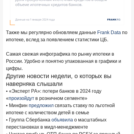
ПОДПИСАТЬСЯ
Я согласен с условиями
обработки данных
10 марта 2026 года
ИССЛЕДОВАНИЕ
Также мы регулярно обновляем данные
Frank Data
по
Куда уходят деньги? Frank RG исследует рынок
ипотеке, вслед за появлением статистики ЦБ.
вкладов
Самая свежая инфографика по рынку ипотеки в
6 марта 2026 года
России. Удобно и понятно упакованная в графики и
По итогам февраля 2026 года объем выдач кредитов
составил 748,4 млрд руб.
цифры.
Другие новости недели, о которых вы
25 февраля 2026 года
ИССЛЕДОВАНИЕ
наверняка слышали
Ипотека. Итоги работы крупнейших ипотечных банков
• «Эксперт РА»: потери банков в 2024 году
в январе 2026 года
«
произойдут
в розничном сегменте»
18 февраля 2026 года
ИССЛЕДОВАНИЕ
• Минфин
предложил
связать ставку по льготной
Не по цене, а по ценности: как россияне выбирали
ипотеке с количеством детей в семье
подписки в 2025 году?
• Группа Сбербанка
объявила
о масштабных
перестановках в мидл-менеджменте
17 февраля 2026 года
ИССЛЕДОВАНИЕ