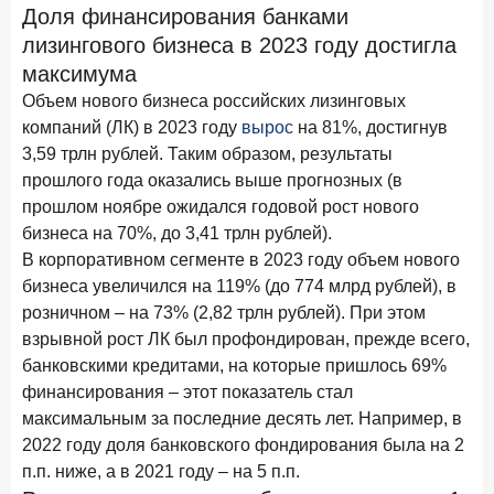
Клиенты чаще всего узнают о сберегательных
Доля финансирования банками
продуктах из рекламы в интернете и на ТВ
лизингового бизнеса в 2023 году достигла
максимума
9 июля 2026 года
С ростом благосостояния клиентов-сберегателей
Объем нового бизнеса российских лизинговых
увеличивается и склонность к диверсификации
компаний (ЛК) в 2023 году
вырос
на 81%, достигнув
3,59 трлн рублей. Таким образом, результаты
7 июля 2026 года
прошлого года оказались выше прогнозных (в
По итогам июня 2026 года объем выдач кредитов
прошлом ноябре ожидался годовой рост нового
составил 1 166,4 млрд руб.
бизнеса на 70%, до 3,41 трлн рублей).
3 июля 2026 года
В корпоративном сегменте в 2023 году объем нового
«Скорость измеряется секундами». Новые стандарты
бизнеса увеличился на 119% (до 774 млрд рублей), в
банковского контакт-центра
розничном – на 73% (2,82 трлн рублей). При этом
25 июня 2026 года
взрывной рост ЛК был профондирован, прежде всего,
ИССЛЕДОВАНИЕ
банковскими кредитами, на которые пришлось 69%
Ипотека в России: итоги мая 2026 года в цифрах
финансирования – этот показатель стал
22 июня 2026 года
максимальным за последние десять лет. Например, в
«Честность — индустриальный стандарт»: как банки
2022 году доля банковского фондирования была на 2
завоевывают лояльность private-клиентов
п.п. ниже, а в 2021 году – на 5 п.п.