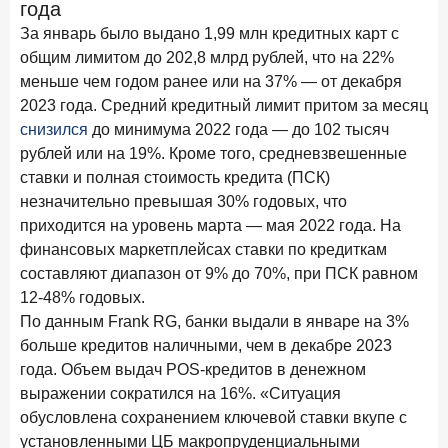
года
28 апреля 2026 года
ИССЛЕДОВАНИЕ
За январь было выдано 1,99 млн кредитных карт с
Привязанность побеждает ставку? Как выбирают банк
общим лимитом до 202,8 млрд рублей, что на 22%
для сбережений в 2026 году
меньше чем годом ранее или на 37% — от декабря
2023 года. Средний кредитный лимит притом за месяц
27 апреля 2026 года
ИССЛЕДОВАНИЕ
снизился
до минимума 2022 года — до 102 тысяч
Банки скорректировали доходность вкладов после
рублей или на 19%. Кроме того, средневзвешенные
снижения ключевой ставки до 14,5%
ставки и полная стоимость кредита (ПСК)
незначительно превышая 30% годовых, что
Цифра дня
приходится на уровень марта — мая 2022 года. На
Средний срок ипотеки на вторичном рынке
финансовых маркетплейсах ставки по кредиткам
23,3
-0,76
составляют диапазон от 9% до 70%, при ПСК равном
год к году
лет
12-48% годовых.
По данным Frank RG, банки выдали в январе на 3%
Frank Data. Ипотека
Поделиться
больше кредитов наличными, чем в декабре 2023
года. Объем выдач POS-кредитов в денежном
24 апреля 2026 года
ИССЛЕДОВАНИЕ
выражении сократился на 16%. «Ситуация
Ипотека. Итоги работы крупнейших ипотечных банков
обусловлена сохранением ключевой ставки вкупе с
в марте 2026 года
установленными ЦБ макропруденциальными