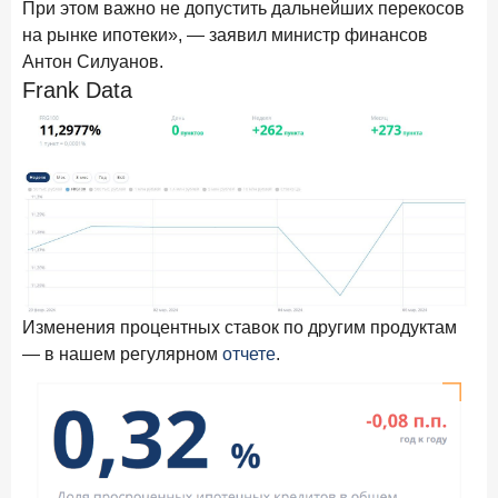
При этом важно не допустить дальнейших перекосов
в феврале 2026 года
на рынке ипотеки», — заявил министр финансов
18 марта 2026 года
ИССЛЕДОВАНИЕ
Антон Силуанов.
Frank Data
Банки начали снижать ставки по вкладам еще до
решения ЦБ
16 марта 2026 года
Frank RG объявила победителей кейс-чемпионата
2026 года
12 марта 2026 года
ИССЛЕДОВАНИЕ
Банки ускорили работу с претензиями
Рассылка Frank RG
Изменения процентных ставок по другим продуктам
— в нашем регулярном
отчете
.
Итоги недели, наша трактовка основных событий
на банковском рынке