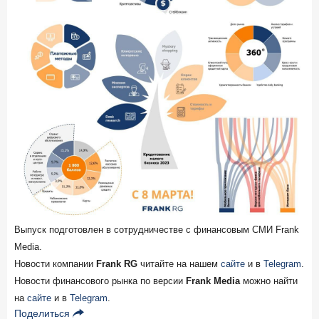
Цифра дня
Средний срок ипотеки на вторичном рынке
23,3
-0,76
год к году
лет
Frank Data. Ипотека
Поделиться
29 декабря 2025 года
Четких целей в 2026-м и качественных «лошадей»!
25 декабря 2025 года
ИССЛЕДОВАНИЕ
Ипотека. Итоги ноября 2025 года
Выпуск подготовлен в сотрудничестве с финансовым СМИ Frank
24 декабря 2025 года
Media.
Страховщики, УК, брокер-маркетплейсы: как новые
Новости компании
Frank RG
читайте на нашем
сайте
и в
Telegram
.
игроки меняют рынок инвестиций
Новости финансового рынка по версии
Frank Media
можно найти
19 декабря 2025 года
ИССЛЕДОВАНИЕ
на
сайте
и в
Telegram
.
В эпоху дуополии маркетплейсов селлеры ищут
Поделиться