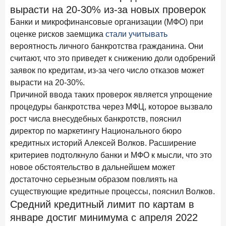
В борьбе за сбережения россиян банки учатся
вырасти на 20-30% из-за новых проверок
понимать контекст
Банки и микрофинансовые организации (МФО) при
оценке рисков заемщика
стали учитывать
28 мая 2026 года
ИССЛЕДОВАНИЕ
вероятность личного банкротства гражданина. Они
Доверие становится главным фактором на рынке
считают, что это приведет к снижению доли одобрений
Private banking
заявок по кредитам, из-за чего число отказов может
25 мая 2026 года
ИССЛЕДОВАНИЕ
вырасти на 20-30%.
Ипотека в России: итоги апреля 2026 года в цифрах
Причиной ввода таких проверок является упрощение
процедуры банкротства через МФЦ, которое вызвало
13 мая 2026 года
ИССЛЕДОВАНИЕ
рост числа внесудебных банкротств, пояснил
«Ни один зарубежный private банк не может
директор по маркетингу Национального бюро
сравниться с российским»
кредитных историй Алексей Волков. Расширение
6 мая 2026 года
ИССЛЕДОВАНИЕ
критериев подтолкнуло банки и МФО к мысли, что это
По итогам апреля 2026 года объем выдач кредитов
новое обстоятельство в дальнейшем может
составил 968 млрд руб.
достаточно серьезным образом повлиять на
существующие кредитные процессы, пояснил Волков.
29 апреля 2026 года
ИССЛЕДОВАНИЕ
Средний кредитный лимит по картам в
Конкуренция на рынке инвестиционно-страховых
январе достиг минимума с апреля 2022
продуктов усиливается