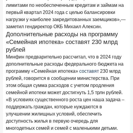
15 апреля 2026 года
лимитами по необеспеченным кредитам и займам на
ИССЛЕДОВАНИЕ
первый квартал 2024 года с целью балансировки
Рынок подписок 2026: от гонки за объёмами к битве за
привычку
нагрузки у наиболее закредитованных заемщиков»,—
заметил гендиректор ОКБ Михаил Алексин.
15 апреля 2026 года
ИССЛЕДОВАНИЕ
Дополнительные расходы на программу
Маркетинговые акции брокеров: обзор механик и
«Семейная ипотека» составят 230 млрд
трендов
рублей
10 апреля 2026 года
ИССЛЕДОВАНИЕ
Минфин предварительно рассчитал, что в 2024 году
ДНК современного ипотечного клиента
дополнительные расходы федерального бюджета на
программу «Семейная ипотека»
составят
230 млрд
7 апреля 2026 года
ИССЛЕДОВАНИЕ
рублей, говорится в сообщении министерства. При
По итогам марта 2026 года объем выдач кредитов
этом общая сумма расходов с учетом продления
составил 925,7 млрд руб.
семейной ипотеки может достигнуть 1,5 трлн рублей.
26 марта 2026 года
ИССЛЕДОВАНИЕ
«В условиях существенного роста цен наша задача –
Не экосистемой единой: как пользователи
поддержать граждан, которые нуждаются в
распределяют подписки
улучшении жилищных условий, обеспечить
доступность жилья в первую очередь для
25 марта 2026 года
ИССЛЕДОВАНИЕ
многодетных семей и семей с маленькими детьми.
Ипотека. Итоги работы крупнейших ипотечных банков