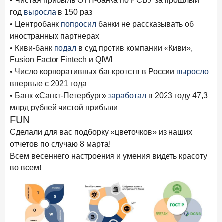
• Чистая прибыль ОТП-банка по РСБУ за прошлый
Бизнес на маркетплейсах: новичкам здесь больше не
год
выросла
в 150 раз
место
• Центробанк
попросил
банки не рассказывать об
6 февраля 2026 года
ИССЛЕДОВАНИЕ
иностранных партнерах
По итогам января 2026 года объем выдач кредитов
• Киви-банк
подал
в суд против компании «Киви»,
составил 822,8 млрд руб.
Fusion Factor Fintech и QIWI
• Число корпоративных банкротств в России
выросло
2 февраля 2026 года
ИССЛЕДОВАНИЕ
впервые с 2021 года
Premium Banking в 2025 году: портрет клиента, тренды
• Банк «Санкт-Петербург»
заработал
в 2023 году 47,3
и стратегии банков
млрд рублей чистой прибыли
30 января 2026 года
ИССЛЕДОВАНИЕ
FUN
Главные «болевые точки» бизнеса при открытии
Сделали для вас подборку «цветочков» из наших
расчетного счета в банках
отчетов по случаю 8 марта!
Всем весеннего настроения и умения видеть красоту
26 января 2026 года
ИССЛЕДОВАНИЕ
во всем!
Ипотека. Итоги декабря 2025 года
15 января 2026 года
ИССЛЕДОВАНИЕ
По итогам декабря 2025 года объем выдач кредитов
составил 1 326,5 млрд руб.