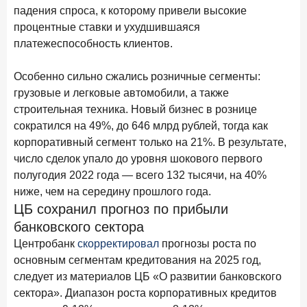
падения спроса, к которому привели высокие
15 апреля 2026 года
ИССЛЕДОВАНИЕ
процентные ставки и ухудшившаяся
Рынок подписок 2026: от гонки за объёмами к битве за
привычку
платежеспособность клиентов.
15 апреля 2026 года
ИССЛЕДОВАНИЕ
Особенно сильно сжались розничные сегменты:
Маркетинговые акции брокеров: обзор механик и
грузовые и легковые автомобили, а также
трендов
строительная техника. Новый бизнес в рознице
сократился на 49%, до 646 млрд рублей, тогда как
10 апреля 2026 года
ИССЛЕДОВАНИЕ
корпоративный сегмент только на 21%. В результате,
ДНК современного ипотечного клиента
число сделок упало до уровня шокового первого
7 апреля 2026 года
ИССЛЕДОВАНИЕ
полугодия 2022 года — всего 132 тысячи, на 40%
По итогам марта 2026 года объем выдач кредитов
ниже, чем на середину прошлого года.
составил 925,7 млрд руб.
ЦБ сохранил прогноз по прибыли
банковского сектора
26 марта 2026 года
ИССЛЕДОВАНИЕ
Центробанк
скорректировал
прогнозы роста по
Не экосистемой единой: как пользователи
распределяют подписки
основным сегментам кредитования на 2025 год,
следует из материалов ЦБ «О развитии банковского
25 марта 2026 года
ИССЛЕДОВАНИЕ
сектора». Диапазон роста корпоративных кредитов
Ипотека. Итоги работы крупнейших ипотечных банков