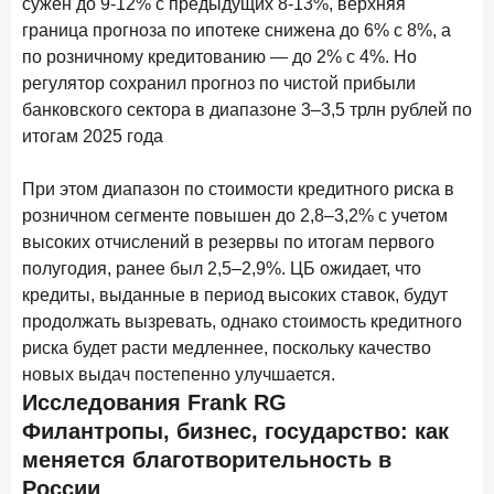
сужен до 9-12% с предыдущих 8-13%, верхняя
в феврале 2026 года
граница прогноза по ипотеке снижена до 6% с 8%, а
по розничному кредитованию — до 2% с 4%. Но
18 марта 2026 года
ИССЛЕДОВАНИЕ
регулятор сохранил прогноз по чистой прибыли
Банки начали снижать ставки по вкладам еще до
решения ЦБ
банковского сектора в диапазоне 3–3,5 трлн рублей по
итогам 2025 года
16 марта 2026 года
Frank RG объявила победителей кейс-чемпионата
При этом диапазон по стоимости кредитного риска в
2026 года
розничном сегменте повышен до 2,8–3,2% с учетом
12 марта 2026 года
ИССЛЕДОВАНИЕ
высоких отчислений в резервы по итогам первого
Банки ускорили работу с претензиями
полугодия, ранее был 2,5–2,9%. ЦБ ожидает, что
кредиты, выданные в период высоких ставок, будут
продолжать вызревать, однако стоимость кредитного
Рассылка Frank RG
риска будет расти медленнее, поскольку качество
Итоги недели, наша трактовка основных событий
новых выдач постепенно улучшается.
на банковском рынке
Исследования Frank RG
Филантропы, бизнес, государство: как
меняется благотворительность в
России