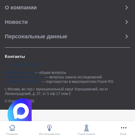
О компании
Новости
Персональные данные
Контакты
+7 (495) 280-70-51
info@frankrg.com
—
общие вопросы
marketing@frankrg.com
—
вопросы заказа исследований
adsales@frankrg.com
—
партнерство в мероприятиях Frank RG
г. Москва, вн.тер.г. муниципальный округ Хорошевский, пр-кт
Ленинградский, д. 37, эт 5 оф 17 пом 2
© Frank RG, 2026
Главная
Исследования
Frank Award
Ещё