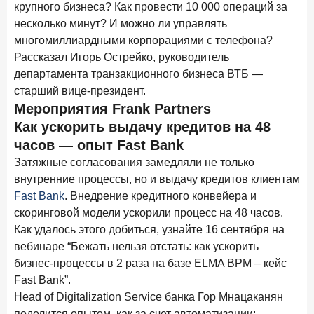
крупного бизнеса? Как провести 10 000 операций за
новые финансовые решения
несколько минут? И можно ли управлять
18 декабря 2025 года
многомиллиардными корпорациями с телефона?
Ипотека 2025–2026: стресс‑тест высокими ставками и
Рассказал Игорь Острейко, руководитель
прогнозы на восстановление
департамента транзакционного бизнеса ВТБ —
8 декабря 2025 года
ИССЛЕДОВАНИЕ
старший вице-президент.
Мероприятия Frank Partners
По итогам ноября 2025 года объем выдач кредитов
составил 1 027 млрд руб.
Как ускорить выдачу кредитов на 48
часов — опыт Fast Bank
5 декабря 2025 года
Затяжные согласования замедляли не только
Эмоции, эксклюзив и вовлечение: новая формула
банковской лояльности
внутренние процессы, но и выдачу кредитов клиентам
Fast Bank
. Внедрение кредитного конвейера и
3 декабря 2025 года
ИССЛЕДОВАНИЕ
скоринговой модели ускорили процесс на 48 часов.
Почему опытные инвесторы в России чувствуют себя
Как удалось этого добиться, узнайте 16 сентября на
начинающими?
вебинаре “Бежать нельзя отстать: как ускорить
25 ноября 2025 года
бизнес-процессы в 2 раза на базе ELMA BPM – кейс
ИССЛЕДОВАНИЕ
Fast Bank”.
Клиент стал партнером: как трансформируется рынок
инвестиций
Head of Digitalization Service банка Гор Мнацаканян
поделится опытом, как за счет автоматизации: