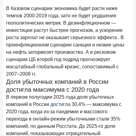
Рассылка Frank RG
В базовом сценарии экономика будет расти ниже
темпов 2000-2019 года, зато не будет ухудшения
Итоги недели, наша трактовка основных событий
на банковском рынке
геополитических метрик. В дезинфляционном —
инвестиции растут быстрее прогнозов, а ускорение
роста зарплат не оказывает серьезного эффекта . В
проинфляционном сценарии санкции и низкие цены
на нефть затормозят произвоство. А в рисковом
ПОДПИСАТЬСЯ
сценарии ЦБ второй год подряд прогнозирует
Я согласен с условиями
обработки данных
масштабный глобальный кризис, сопоставимый с
2007–2008 гг.
Доля убыточных компаний в России
8 июня 2026 года
ИССЛЕДОВАНИЕ
достигла максимума с 2020 года
По итогам мая 2026 года объем выдач кредитов
В первом полугодии 2025 года доля убыточных
составил 993,8 млрд руб.
компаний в России
достигла
30,4% — максимума с
4 июня 2026 года
ИССЛЕДОВАНИЕ
2020 года, когда из-за пандемии и массового
Синергия интеллектов: будущее контакт-центров в
перехода в онлайн-режим убыточными стали 35%
партнерстве человека и технологий
компаний, по данным Росстата. До 2025-го доля
1 июня 2026 года
компаний, показывающих отрицательный