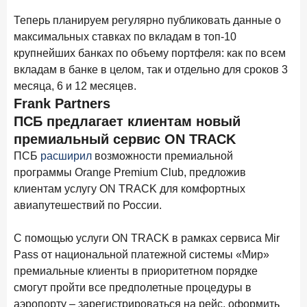
Бизнес на маркетплейсах: новичкам здесь больше не
Теперь планируем регулярно публиковать данные о
место
максимальных ставках по вкладам в топ-10
6 февраля 2026 года
ИССЛЕДОВАНИЕ
крупнейших банках по объему портфеля: как по всем
По итогам января 2026 года объем выдач кредитов
вкладам в банке в целом, так и отдельно для сроков 3
составил 822,8 млрд руб.
месяца, 6 и 12 месяцев.
Frank Partners
2 февраля 2026 года
ИССЛЕДОВАНИЕ
ПСБ предлагает клиентам новый
Premium Banking в 2025 году: портрет клиента, тренды
премиальный сервис ON TRACK
и стратегии банков
ПСБ
расширил
возможности премиальной
30 января 2026 года
ИССЛЕДОВАНИЕ
программы Orange Premium Club, предложив
Главные «болевые точки» бизнеса при открытии
клиентам услугу ON TRACK для комфортных
расчетного счета в банках
авиапутешествий по России.
26 января 2026 года
ИССЛЕДОВАНИЕ
C помощью услуги ON TRACK в рамках сервиса Mir
Ипотека. Итоги декабря 2025 года
Pass от национальной платежной системы «Мир»
15 января 2026 года
ИССЛЕДОВАНИЕ
премиальные клиенты в приоритетном порядке
По итогам декабря 2025 года объем выдач кредитов
смогут пройти все предполетные процедуры в
составил 1 326,5 млрд руб.
аэропорту – зарегистрироваться на рейс, оформить