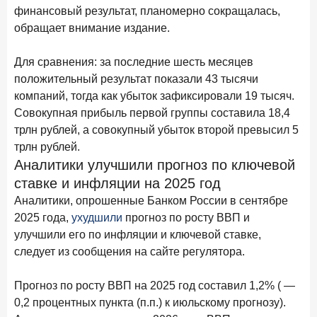
В борьбе за сбережения россиян банки учатся
финансовый результат, планомерно сокращалась,
понимать контекст
обращает внимание издание.
28 мая 2026 года
ИССЛЕДОВАНИЕ
Для сравнения: за последние шесть месяцев
Доверие становится главным фактором на рынке
положительный результат показали 43 тысячи
Private banking
компаний, тогда как убыток зафиксировали 19 тысяч.
25 мая 2026 года
ИССЛЕДОВАНИЕ
Совокупная прибыль первой группы составила 18,4
Ипотека в России: итоги апреля 2026 года в цифрах
трлн рублей, а совокупный убыток второй превысил 5
трлн рублей.
13 мая 2026 года
ИССЛЕДОВАНИЕ
Аналитики улучшили прогноз по ключевой
«Ни один зарубежный private банк не может
ставке и инфляции на 2025 год
сравниться с российским»
Аналитики, опрошенные Банком России в сентябре
6 мая 2026 года
ИССЛЕДОВАНИЕ
2025 года,
ухудшили
прогноз по росту ВВП и
По итогам апреля 2026 года объем выдач кредитов
улучшили его по инфляции и ключевой ставке,
составил 968 млрд руб.
следует из сообщения на сайте регулятора.
29 апреля 2026 года
ИССЛЕДОВАНИЕ
Прогноз по росту ВВП на 2025 год составил 1,2% ( —
Конкуренция на рынке инвестиционно-страховых
0,2 процентных пункта (п.п.) к июльскому прогнозу).
продуктов усиливается