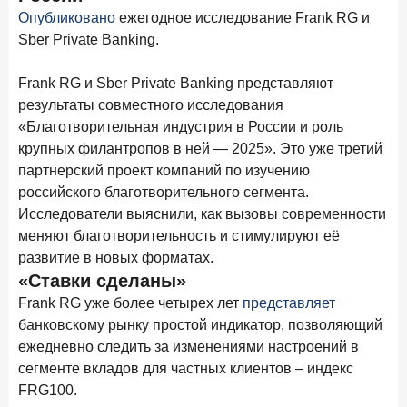
ПОДПИСАТЬСЯ
Опубликовано
ежегодное исследование Frank RG и
Sber Private Banking.
Я согласен с условиями
обработки данных
Frank RG и Sber Private Banking представляют
10 марта 2026 года
ИССЛЕДОВАНИЕ
результаты совместного исследования
Куда уходят деньги? Frank RG исследует рынок
«Благотворительная индустрия в России и роль
вкладов
крупных филантропов в ней — 2025». Это уже третий
6 марта 2026 года
партнерский проект компаний по изучению
По итогам февраля 2026 года объем выдач кредитов
российского благотворительного сегмента.
составил 748,4 млрд руб.
Исследователи выяснили, как вызовы современности
меняют благотворительность и стимулируют её
25 февраля 2026 года
ИССЛЕДОВАНИЕ
развитие в новых форматах.
Ипотека. Итоги работы крупнейших ипотечных банков
«Ставки сделаны»
в январе 2026 года
Frank RG уже более четырех лет
представляет
18 февраля 2026 года
ИССЛЕДОВАНИЕ
банковскому рынку простой индикатор, позволяющий
Не по цене, а по ценности: как россияне выбирали
ежедневно следить за изменениями настроений в
подписки в 2025 году?
сегменте вкладов для частных клиентов – индекс
FRG100.
17 февраля 2026 года
ИССЛЕДОВАНИЕ