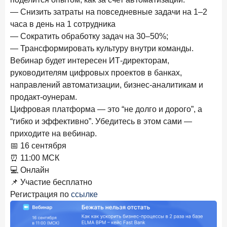
24 ноября 2025 года
ИССЛЕДОВАНИЕ
— Снизить затраты на повседневные задачи на 1–2
Ипотека. Итоги октября 2025 года
часа в день на 1 сотрудника
— Сократить обработку задач на 30–50%;
Рассылка Frank RG
— Трансформировать культуру внутри команды.
Вебинар будет интересен ИТ-директорам,
Итоги недели, наша трактовка основных событий
руководителям цифровых проектов в банках,
на банковском рынке
направлений автоматизации, бизнес-аналитикам и
продакт-оунерам.
Цифровая платформа — это “не долго и дорого”, а
“гибко и эффективно”. Убедитесь в этом сами —
ПОДПИСАТЬСЯ
приходите на вебинар.
📅 16 сентября
Я согласен с условиями
обработки данных
⏰ 11:00 МСК
💻 Онлайн
📌 Участие бесплатно
Регистрация по
ссылке