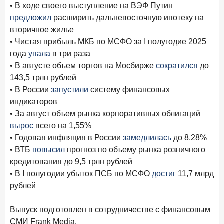
• В ходе своего выступление на ВЭФ Путин
предложил
расширить дальневосточную ипотеку на
вторичное жилье
• Чистая прибыль МКБ по МСФО за I полугодие 2025
года
упала
в три раза
• В августе объем торгов на Мосбирже
сократился
до
143,5 трлн рублей
• В России
запустили
систему финансовых
индикаторов
• За август объем рынка корпоративных облигаций
вырос
всего на 1,55%
• Годовая инфляция в России
замедлилась
до 8,28%
• ВТБ
повысил
прогноз по объему рынка розничного
кредитования до 9,5 трлн рублей
• В I полугодии убыток ПСБ по МСФО
достиг
11,7 млрд
рублей
Выпуск подготовлен в сотрудничестве с финансовым
СМИ Frank Media.