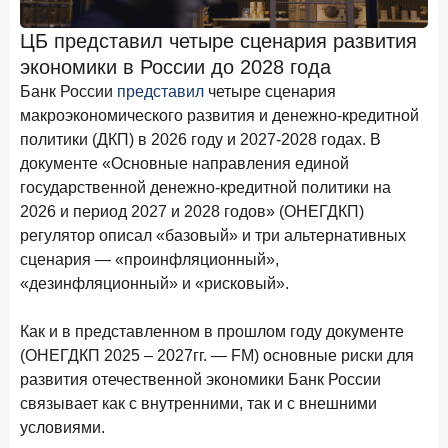
Клиенты чаще всего узнают о сберегательных
продуктах из рекламы в интернете и на ТВ
ЦБ представил четыре сценария развития
экономики в России до 2028 года
9 июля 2026 года
С ростом благосостояния клиентов-сберегателей
Банк России
представил
четыре сценария
увеличивается и склонность к диверсификации
макроэкономического развития и денежно-кредитной
политики (ДКП) в 2026 году и 2027-2028 годах. В
7 июля 2026 года
документе «Основные направления единой
По итогам июня 2026 года объем выдач кредитов
государственной денежно-кредитной политики на
составил 1 166,4 млрд руб.
2026 и период 2027 и 2028 годов» (ОНЕГДКП)
3 июля 2026 года
регулятор описал «базовый» и три альтернативных
«Скорость измеряется секундами». Новые стандарты
сценария — «проинфляционный»,
банковского контакт-центра
«дезинфляционный» и «рисковый».
25 июня 2026 года
ИССЛЕДОВАНИЕ
Как и в представленном в прошлом году документе
Ипотека в России: итоги мая 2026 года в цифрах
(ОНЕГДКП 2025 – 2027гг. — FM) основные риски для
22 июня 2026 года
развития отечественной экономики Банк России
«Честность — индустриальный стандарт»: как банки
связывает как с внутренними, так и с внешними
завоевывают лояльность private-клиентов
условиями.