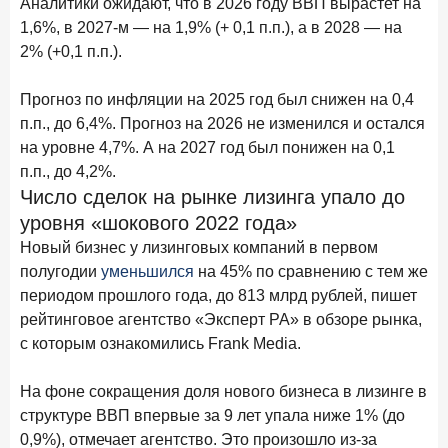
Аналитики ожидают, что в 2026 году ВВП вырастет на
28 апреля 2026 года
ИССЛЕДОВАНИЕ
1,6%, в 2027-м — на 1,9% (+ 0,1 п.п.), а в 2028 — на
Привязанность побеждает ставку? Как выбирают банк
2% (+0,1 п.п.).
для сбережений в 2026 году
Прогноз по инфляции на 2025 год был снижен на 0,4
27 апреля 2026 года
ИССЛЕДОВАНИЕ
п.п., до 6,4%. Прогноз на 2026 не изменился и остался
Банки скорректировали доходность вкладов после
на уровне 4,7%. А на 2027 год был понижен на 0,1
снижения ключевой ставки до 14,5%
п.п., до 4,2%.
Число сделок на рынке лизинга упало до
Цифра дня
уровня «шокового 2022 года»
Средний срок ипотечных кредитов в России
Новый бизнес у лизинговых компаний в первом
24,9
-0,74
полугодии
уменьшился
на 45% по сравнению с тем же
год к году
лет
периодом прошлого года, до 813 млрд рублей, пишет
рейтинговое агентство «Эксперт РА» в обзоре рынка,
Frank Data. Ипотека
Поделиться
с которым ознакомились Frank Media.
24 апреля 2026 года
ИССЛЕДОВАНИЕ
На фоне сокращения доля нового бизнеса в лизинге в
Ипотека. Итоги работы крупнейших ипотечных банков
структуре ВВП впервые за 9 лет упала ниже 1% (до
в марте 2026 года
0,9%), отмечает агентство. Это произошло из-за