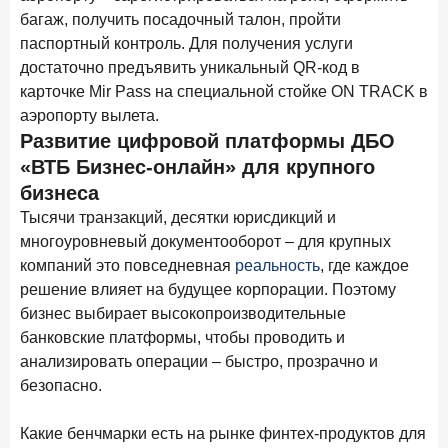
багаж, получить посадочный талон, пройти
Цифра дня
паспортный контроль. Для получения услуги
Средний срок ипотечных кредитов в России
достаточно предъявить уникальный QR-код в
24,9
-0,74
карточке Mir Pass на специальной стойке ON TRACK в
год к году
аэропорту вылета.
лет
Развитие цифровой платформы ДБО
Frank Data. Ипотека
Поделиться
«ВТБ Бизнес-онлайн» для крупного
бизнеса
29 декабря 2025 года
Тысячи транзакций, десятки юрисдикций и
Четких целей в 2026-м и качественных «лошадей»!
многоуровневый документооборот – для крупных
компаний это повседневная
реальность
, где каждое
25 декабря 2025 года
ИССЛЕДОВАНИЕ
решение влияет на будущее корпорации. Поэтому
Ипотека. Итоги ноября 2025 года
бизнес выбирает высокопроизводительные
24 декабря 2025 года
банковские платформы, чтобы проводить и
Страховщики, УК, брокер-маркетплейсы: как новые
анализировать операции – быстро, прозрачно и
игроки меняют рынок инвестиций
безопасно.
19 декабря 2025 года
ИССЛЕДОВАНИЕ
Какие бенчмарки есть на рынке финтех-продуктов для
В эпоху дуополии маркетплейсов селлеры ищут