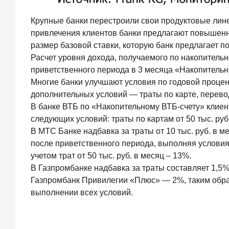
завоевывают
лояльность
private-
Крупные банки перестроили свои продуктовые лин
клиентов
привлечения клиентов банки предлагают повышенн
размер базовой ставки, которую банк предлагает п
Расчет уровня дохода, получаемого по накопительн
приветственного периода в 3 месяца «Накопитель
Рассылка
Многие банки улучшают условия по годовой процен
Frank
дополнительных условий — траты по карте, перево
В банке ВТБ по «Накопительному ВТБ-счету» клиен
RG
следующих условий: траты по картам от 50 тыс. руб
Итоги
В МТС Банке надбавка за траты от 10 тыс. руб. в ме
недели,
после приветственного периода, выполняя условия 
наша
учетом трат от 50 тыс. руб. в месяц – 13%.
трактовка
основных
В Газпромбанке надбавка за траты составляет 1,5% 
событий
Газпромбанк Привилегии «Плюс» — 2%, таким образ
на банковском
выполнении всех условий.
рынке