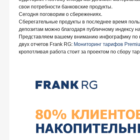
кредитов
свои потребности банковские продукты.
составил
Сегодня поговорим о сбережениях.
1
061,9
Сберегательные продукты в последнее время польз
млрд
депозитам можно благодаря публичному индексу 
руб.
Представляем вашему вниманию инфографику по на
двух отчетов Frank RG:
Мониторинг тарифов Premiu
Два
дня
кропотливая работа стоит за проектом по сбору та
назад
ИССЛЕДОВАНИЕ
Клиентский
путь
компании
МСБ
при
смене
руководителя
в
банке
обслуживания
24
июля