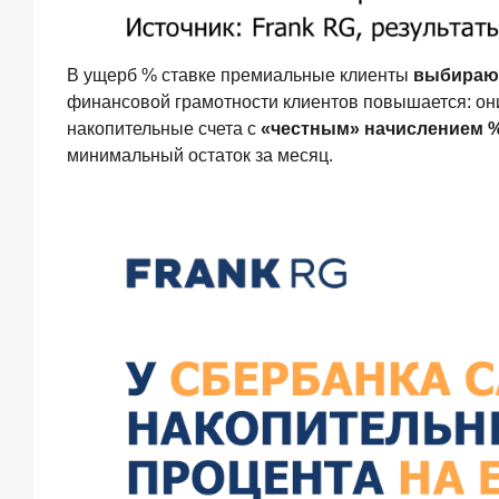
июля
2026
года
В ущерб % ставке премиальные клиенты
выбирают
С
ростом
финансовой грамотности клиентов повышается: они
благосостояния
накопительные счета с
«честным» начислением 
клиентов-
минимальный остаток за месяц.
сберегателей
увеличивается
и
склонность
к
диверсификации
7
июля
2026
года
По
итогам
июня
2026
года