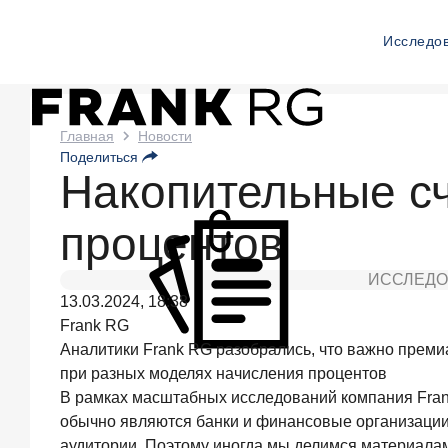
Исследо
Новости
Главная
Новости
Поделиться
Frank
Накопительные с
RG
процентов
59
минут
назад
ИССЛЕДО
ИССЛЕДОВАНИЕ
13.03.2024, 18:38
По
Frank RG
итогам
Аналитики Frank RG разобрались, что важно преми
июля
при разных моделях начисления процентов
2026
года
В рамках масштабных исследований компания Frank
объем
обычно являются банки и финансовые организации.
выдач
аудитории. Поэтому иногда мы делимся материала