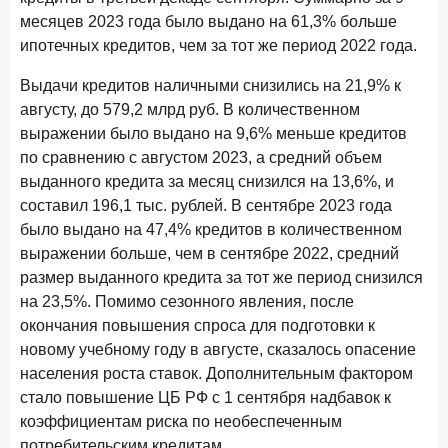
Рассылка Frank RG
месяцев 2023 года было выдано на 61,3% больше
ипотечных кредитов, чем за тот же период 2022 года.
Итоги недели, наша трактовка основных событий
на банковском рынке
Выдачи кредитов наличными снизились на 21,9% к
августу, до 579,2 млрд руб. В количественном
выражении было выдано на 9,6% меньше кредитов
по сравнению с августом 2023, а средний объем
ПОДПИСАТЬСЯ
выданного кредита за месяц снизился на 13,6%, и
составил 196,1 тыс. рублей. В сентябре 2023 года
Я согласен с условиями
обработки данных
было выдано на 47,4% кредитов в количественном
выражении больше, чем в сентябре 2022, средний
8 июня 2026 года
ИССЛЕДОВАНИЕ
размер выданного кредита за тот же период снизился
По итогам мая 2026 года объем выдач кредитов
на 23,5%. Помимо сезонного явления, после
составил 993,8 млрд руб.
окончания повышения спроса для подготовки к
новому учебному году в августе, сказалось опасение
4 июня 2026 года
ИССЛЕДОВАНИЕ
населения роста ставок. Дополнительным фактором
Синергия интеллектов: будущее контакт-центров в
стало повышение ЦБ РФ с 1 сентября надбавок к
партнерстве человека и технологий
коэффициентам риска по необеспеченным
1 июня 2026 года
потребительским кредитам.