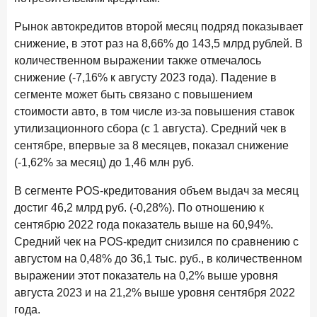
В борьбе за сбережения россиян банки учатся
понимать контекст
Рынок автокредитов второй месяц подряд показывает
снижение, в этот раз на 8,66% до 143,5 млрд рублей. В
28 мая 2026 года
ИССЛЕДОВАНИЕ
количественном выражении также отмечалось
Доверие становится главным фактором на рынке
снижение (-7,16% к августу 2023 года). Падение в
Private banking
сегменте может быть связано с повышением
25 мая 2026 года
стоимости авто, в том числе из-за повышения ставок
ИССЛЕДОВАНИЕ
утилизационного сбора (с 1 августа). Средний чек в
Ипотека в России: итоги апреля 2026 года в цифрах
сентябре, впервые за 8 месяцев, показал снижение
13 мая 2026 года
ИССЛЕДОВАНИЕ
(-1,62% за месяц) до 1,46 млн руб.
«Ни один зарубежный private банк не может
сравниться с российским»
В сегменте POS-кредитования объем выдач за месяц
достиг 46,2 млрд руб. (-0,28%). По отношению к
6 мая 2026 года
ИССЛЕДОВАНИЕ
сентябрю 2022 года показатель выше на 60,94%.
По итогам апреля 2026 года объем выдач кредитов
Средний чек на POS-кредит снизился по сравнению с
составил 968 млрд руб.
августом на 0,48% до 36,1 тыс. руб., в количественном
29 апреля 2026 года
выражении этот показатель на 0,2% выше уровня
ИССЛЕДОВАНИЕ
августа 2023 и на 21,2% выше уровня сентября 2022
Конкуренция на рынке инвестиционно-страховых
продуктов усиливается
года.