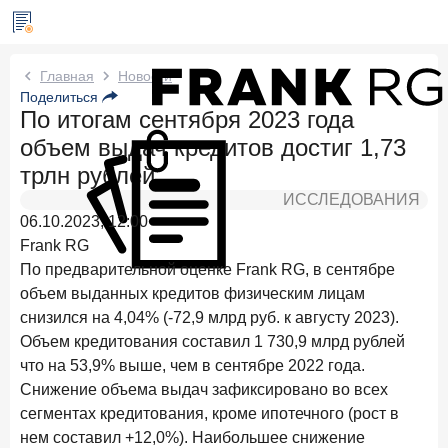
Новости Frank RG
Главная
Новости
Поделиться
По итогам сентября 2023 года
Три дня назад
ИССЛЕДОВАНИЕ
объем выдач кредитов достиг 1,73
По итогам июля 2026 года объем выдач кредитов
составил 1 061,9 млрд руб.
трлн рублей
ИССЛЕДОВАНИЯ
4 августа 2026 года
ИССЛЕДОВАНИЕ
06.10.2023, 12:00
Клиентский путь компании МСБ при смене
Frank RG
руководителя в банке обслуживания
По предварительной оценке Frank RG, в сентябре
24 июля 2026 года
ИССЛЕДОВАНИЕ
объем выданных кредитов физическим лицам
Ипотека в России: итоги июня 2026 года в цифрах
снизился на 4,04% (-72,9 млрд руб. к августу 2023).
Объем кредитования составил 1 730,9 млрд рублей
22 июля 2026 года
ИССЛЕДОВАНИЕ
что на 53,9% выше, чем в сентябре 2022 года.
Выгодные тарифы на брокерское обслуживание —
Снижение объема выдач зафиксировано во всех
существенный фактор выбора брокера
сегментах кредитования, кроме ипотечного (рост в
15 июля 2026 года
нем составил +12,0%). Наибольшее снижение