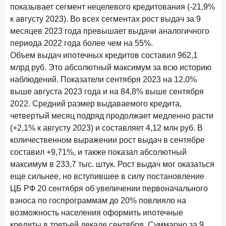
Клиенты чаще всего узнают о сберегательных
показывает сегмент нецелевого кредитования (-21,9%
продуктах из рекламы в интернете и на ТВ
к августу 2023). Во всех сегментах рост выдач за 9
месяцев 2023 года превышает выдачи аналогичного
9 июля 2026 года
периода 2022 года более чем на 55%.
С ростом благосостояния клиентов-сберегателей
Объем выдач ипотечных кредитов составил 962,1
увеличивается и склонность к диверсификации
млрд руб. Это абсолютный максимум за всю историю
7 июля 2026 года
наблюдений. Показатели сентября 2023 на 12,0%
По итогам июня 2026 года объем выдач кредитов
выше августа 2023 года и на 84,8% выше сентября
составил 1 166,4 млрд руб.
2022. Средний размер выдаваемого кредита,
3 июля 2026 года
четвертый месяц подряд продолжает медленно расти
«Скорость измеряется секундами». Новые стандарты
(+2,1% к августу 2023) и составляет 4,12 млн руб. В
банковского контакт-центра
количественном выражении рост выдач в сентябре
составил +9,71%, и также показал абсолютный
25 июня 2026 года
ИССЛЕДОВАНИЕ
максимум в 233,7 тыс. штук. Рост выдач мог оказаться
Ипотека в России: итоги мая 2026 года в цифрах
еще сильнее, но вступившее в силу постановление
22 июня 2026 года
ЦБ РФ 20 сентября об увеличении первоначального
«Честность — индустриальный стандарт»: как банки
взноса по госпрограммам до 20% повлияло на
завоевывают лояльность private-клиентов
возможность населения оформить ипотечные
кредиты в третьей декаде сентября. Суммарно за 9