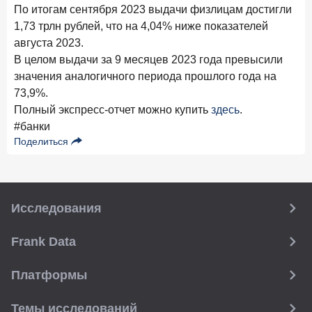
По итогам сентября 2023 выдачи физлицам достигли
28 апреля 2026 года
ИССЛЕДОВАНИЕ
1,73 трлн рублей, что на 4,04% ниже показателей
Привязанность побеждает ставку? Как выбирают банк
августа 2023.
для сбережений в 2026 году
В целом выдачи за 9 месяцев 2023 года превысили
27 апреля 2026 года
значения аналогичного периода прошлого года на
ИССЛЕДОВАНИЕ
73,9%.
Банки скорректировали доходность вкладов после
снижения ключевой ставки до 14,5%
Полный экспресс-отчет можно купить
здесь
.
#банки
Поделиться
Цифра дня
Средняя ставка по ипотеке в России
8,95
+1,48 п.п.
год к году
%
Исследования
Frank Data. Ипотека
Поделиться
Frank Data
24 апреля 2026 года
ИССЛЕДОВАНИЕ
Платформы
Ипотека. Итоги работы крупнейших ипотечных банков
в марте 2026 года
Темы исследований