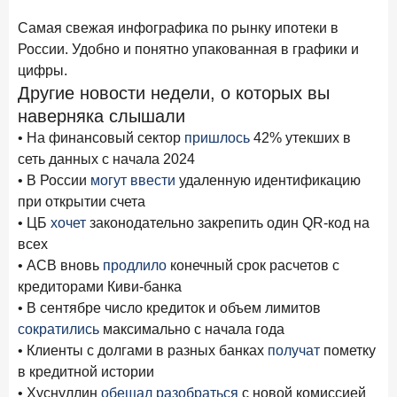
Самая свежая инфографика по рынку ипотеки в
России. Удобно и понятно упакованная в графики и
цифры.
Другие новости недели, о которых вы
наверняка слышали
• На финансовый сектор
пришлось
42% утекших в
сеть данных с начала 2024
• В России
могут ввести
удаленную идентификацию
при открытии счета
• ЦБ
хочет
законодательно закрепить один QR-код на
всех
• АСВ вновь
продлило
конечный срок расчетов с
кредиторами Киви-банка
• В сентябре число кредиток и объем лимитов
сократились
максимально с начала года
• Клиенты с долгами в разных банках
получат
пометку
в кредитной истории
• Хуснуллин
обещал разобраться
с новой комиссией