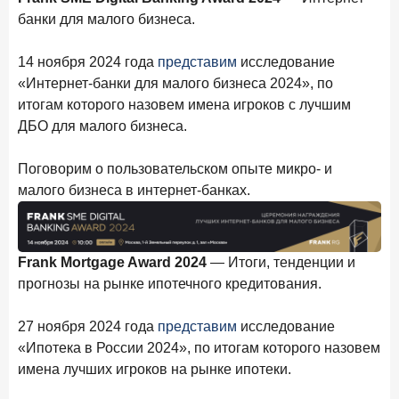
Бизнес на маркетплейсах: новичкам здесь больше не
банки для малого бизнеса.
место
14 ноября 2024 года
представим
исследование
6 февраля 2026 года
ИССЛЕДОВАНИЕ
«Интернет-банки для малого бизнеса 2024», по
По итогам января 2026 года объем выдач кредитов
составил 822,8 млрд руб.
итогам которого назовем имена игроков с лучшим
ДБО для малого бизнеса.
2 февраля 2026 года
ИССЛЕДОВАНИЕ
Premium Banking в 2025 году: портрет клиента, тренды
Поговорим о пользовательском опыте микро- и
и стратегии банков
малого бизнеса в интернет-банках.
30 января 2026 года
ИССЛЕДОВАНИЕ
Главные «болевые точки» бизнеса при открытии
расчетного счета в банках
Frank Mortgage Award 2024
— Итоги, тенденции и
прогнозы на рынке ипотечного кредитования.
26 января 2026 года
ИССЛЕДОВАНИЕ
Ипотека. Итоги декабря 2025 года
27 ноября 2024 года
представим
исследование
15 января 2026 года
ИССЛЕДОВАНИЕ
«Ипотека в России 2024», по итогам которого назовем
По итогам декабря 2025 года объем выдач кредитов
имена лучших игроков на рынке ипотеки.
составил 1 326,5 млрд руб.