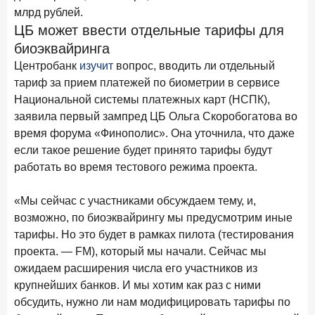
15 апреля 2026 года
млрд рублей.
ИССЛЕДОВАНИЕ
ЦБ может ввести отдельные тарифы для
Рынок подписок 2026: от гонки за объёмами к битве за
привычку
биоэквайринга
Центробанк
изучит
вопрос, вводить ли отдельный
15 апреля 2026 года
ИССЛЕДОВАНИЕ
тариф за прием платежей по биометрии в сервисе
Маркетинговые акции брокеров: обзор механик и
Национальной системы платежных карт (НСПК),
трендов
заявила первый зампред ЦБ Ольга Скоробогатова во
10 апреля 2026 года
ИССЛЕДОВАНИЕ
время форума «Финополис». Она уточнила, что даже
ДНК современного ипотечного клиента
если такое решение будет принято тарифы будут
работать во время тестового режима проекта.
7 апреля 2026 года
ИССЛЕДОВАНИЕ
По итогам марта 2026 года объем выдач кредитов
«Мы сейчас с участниками обсуждаем тему, и,
составил 925,7 млрд руб.
возможно, по биоэквайрингу мы предусмотрим иные
26 марта 2026 года
тарифы. Но это будет в рамках пилота (тестирования
ИССЛЕДОВАНИЕ
проекта. — FM), который мы начали. Сейчас мы
Не экосистемой единой: как пользователи
распределяют подписки
ожидаем расширения числа его участников из
крупнейших банков. И мы хотим как раз с ними
25 марта 2026 года
ИССЛЕДОВАНИЕ
обсудить, нужно ли нам модифицировать тарифы по
Ипотека. Итоги работы крупнейших ипотечных банков