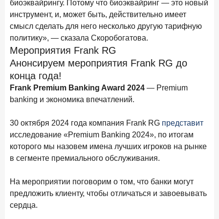
биоэквайрингу. Потому что биоэквайринг — это новый
в феврале 2026 года
инструмент, и, может быть, действительно имеет
18 марта 2026 года
смысл сделать для него несколько другую тарифную
ИССЛЕДОВАНИЕ
политику», — сказала Скоробогатова.
Банки начали снижать ставки по вкладам еще до
решения ЦБ
Мероприятия Frank RG
Анонсируем мероприятия Frank RG до
16 марта 2026 года
конца года!
Frank RG объявила победителей кейс-чемпионата
2026 года
Frank Premium Banking Award 2024
— Premium
banking и экономика впечатлений.
12 марта 2026 года
ИССЛЕДОВАНИЕ
Банки ускорили работу с претензиями
30 октября 2024 года компания Frank RG
представит
исследование «Premium Banking 2024», по итогам
Рассылка Frank RG
которого мы назовем имена лучших игроков на рынке
в сегменте премиального обслуживания.
Итоги недели, наша трактовка основных событий
на банковском рынке
На мероприятии поговорим о том, что банки могут
предложить клиенту, чтобы отличаться и завоевывать
сердца.