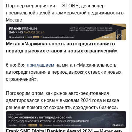
ПОДПИСАТЬСЯ
Партнер мероприятия — STONE, девелопер
премиальной жилой и коммерческой недвижимости в
Я согласен с условиями
обработки данных
Москве
10 марта 2026 года
ИССЛЕДОВАНИЕ
Куда уходят деньги? Frank RG исследует рынок
Митап «Маржинальность автокредитования в
вкладов
период высоких ставок и новых ограничений»
6 марта 2026 года
По итогам февраля 2026 года объем выдач кредитов
6 ноября
приглашаем
на митап «Маржинальность
составил 748,4 млрд руб.
автокредитования в период высоких ставок и новых
25 февраля 2026 года
ИССЛЕДОВАНИЕ
ограничений».
Ипотека. Итоги работы крупнейших ипотечных банков
в январе 2026 года
Поговорим о том, как рынок автокредитования
адаптировался к новым вызовам 2024 года и какие
18 февраля 2026 года
ИССЛЕДОВАНИЕ
решения помогают сохранять доходность бизнеса.
Не по цене, а по ценности: как россияне выбирали
подписки в 2025 году?
17 февраля 2026 года
ИССЛЕДОВАНИЕ
Frank SME Digital Banking Award 2024
— Интернет-