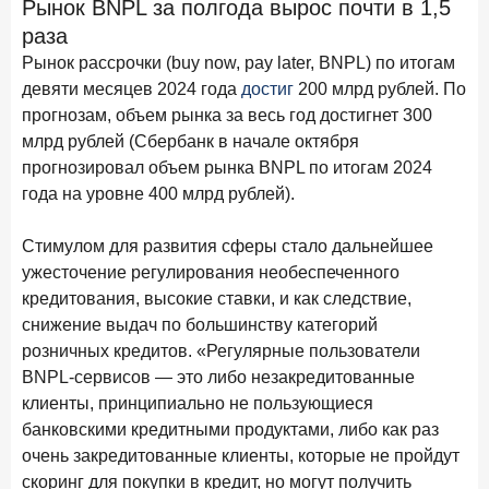
Рынок BNPL за полгода вырос почти в 1,5
Рассылка Frank RG
раза
Итоги недели, наша трактовка основных событий
Рынок рассрочки (buy now, pay later, BNPL) по итогам
на банковском рынке
девяти месяцев 2024 года
достиг
200 млрд рублей. По
прогнозам, объем рынка за весь год достигнет 300
млрд рублей (Сбербанк в начале октября
прогнозировал объем рынка BNPL по итогам 2024
года на уровне 400 млрд рублей).
ПОДПИСАТЬСЯ
Я согласен с условиями
обработки данных
Стимулом для развития сферы стало дальнейшее
ужесточение регулирования необеспеченного
8 июня 2026 года
кредитования, высокие ставки, и как следствие,
ИССЛЕДОВАНИЕ
снижение выдач по большинству категорий
По итогам мая 2026 года объем выдач кредитов
составил 993,8 млрд руб.
розничных кредитов. «Регулярные пользователи
BNPL-сервисов — это либо незакредитованные
4 июня 2026 года
ИССЛЕДОВАНИЕ
клиенты, принципиально не пользующиеся
Синергия интеллектов: будущее контакт-центров в
банковскими кредитными продуктами, либо как раз
партнерстве человека и технологий
очень закредитованные клиенты, которые не пройдут
1 июня 2026 года
скоринг для покупки в кредит, но могут получить