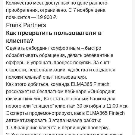
Количество мест, доступных по цене раннего
24 ноября 2025 года
ИССЛЕДОВАНИЕ
приобретения, ограничено. C 7 ноября цена
Ипотека. Итоги октября 2025 года
повысится — 19 900 ₽.
Frank Partners
Рассылка Frank RG
Как превратить пользователя в
Итоги недели, наша трактовка основных событий
клиента?
на банковском рынке
Сделать онбординг комфортным – быстро
обрабатывать обращения, делать релевантные
офферы и упрощать процесс покупки. За счет
скорости, персонализации, удобства и создается
ПОДПИСАТЬСЯ
положительный опыт пользователя.
Как этого добиться, команда ELMA365 Fintech
Я согласен с условиями
обработки данных
расскажет на бесплатном вебинаре «Онбординг
физических лиц: Как стать основным банком для
нового или “спящего” клиента» 30 октября в 11:00 мск.
Эксперты продемонстрируют, как в ELMA365 Fintech
автоматизировать 3 этапа начала работы:
1. Обращение клиента и первичную проверку.
2. Знакомство с клиентом посредством опросника и