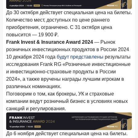
новые финансовые решения
До 30 октября действует специальная цена на билеты.
18 декабря 2025 года
Количество мест, доступных по цене раннего
Ипотека 2025–2026: стресс‑тест высокими ставками и
приобретения, ограничено. C 31 октября цена
прогнозы на восстановление
повысится — 19 900 ₽.
8 декабря 2025 года
ИССЛЕДОВАНИЕ
Frank Invest & Insurance Award 2024
— Рынок
По итогам ноября 2025 года объем выдач кредитов
розничных инвестиционных продуктов в России 2024
составил 1 027 млрд руб.
10 декабря 2024 года
будут представлены
результаты
5 декабря 2025 года
исследования Frank RG «Розничные инвестиционные
Эмоции, эксклюзив и вовлечение: новая формула
и инвестиционно-страховые продукты в России
банковской лояльности
2024», а также вручены награды лучшим игрокам в
различных номинациях.
3 декабря 2025 года
ИССЛЕДОВАНИЕ
Поговорим о том, как брокеры, УК и страховые
Почему опытные инвесторы в России чувствуют себя
компании ведут розничный бизнес в условиях новых
начинающими?
санкций и регулирования.
25 ноября 2025 года
ИССЛЕДОВАНИЕ
Клиент стал партнером: как трансформируется рынок
инвестиций
До 6 ноября действует специальная цена на билеты.