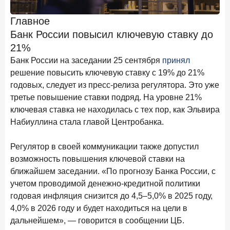
Клиенты чаще всего узнают о сберегательных
продуктах из рекламы в интернете и на ТВ
Главное
Банк России повысил ключевую ставку до
9 июля 2026 года
21%
С ростом благосостояния клиентов-сберегателей
увеличивается и склонность к диверсификации
Банк России на заседании 25 сентября
принял
решение повысить ключевую ставку с 19% до 21%
7 июля 2026 года
годовых, следует из пресс-релиза регулятора. Это уже
По итогам июня 2026 года объем выдач кредитов
третье повышение ставки подряд. На уровне 21%
составил 1 166,4 млрд руб.
ключевая ставка не находилась с тех пор, как Эльвира
3 июля 2026 года
Набиуллина стала главой Центробанка.
«Скорость измеряется секундами». Новые стандарты
банковского контакт-центра
Регулятор в своей коммуникации также допустил
25 июня 2026 года
ИССЛЕДОВАНИЕ
возможность повышения ключевой ставки на
Ипотека в России: итоги мая 2026 года в цифрах
ближайшем заседании. «По прогнозу Банка России, с
учетом проводимой денежно-кредитной политики
22 июня 2026 года
годовая инфляция снизится до 4,5–5,0% в 2025 году,
«Честность — индустриальный стандарт»: как банки
4,0% в 2026 году и будет находиться на цели в
завоевывают лояльность private-клиентов
дальнейшем», — говорится в сообщении ЦБ.