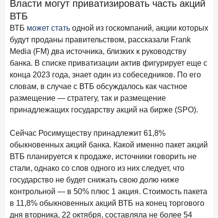
Власти могут приватизировать часть акций
28 апреля 2026 года
ИССЛЕДОВАНИЕ
ВТБ
Привязанность побеждает ставку? Как выбирают банк
ВТБ
может стать
одной из госкомпаний, акции которых
для сбережений в 2026 году
будут проданы правительством, рассказали Frank
Media (FM) два источника, близких к руководству
27 апреля 2026 года
ИССЛЕДОВАНИЕ
банка. В списке приватизации актив фигурирует еще с
Банки скорректировали доходность вкладов после
конца 2023 года, знает один из собеседников. По его
снижения ключевой ставки до 14,5%
словам, в случае с ВТБ обсуждалось как частное
размещение — стратегу, так и размещение
Цифра дня
принадлежащих государству акций на бирже (SPO).
Средний срок ипотеки на вторичном рынке
23,3
-0,76
Сейчас Росимуществу принадлежит 61,8%
год к году
лет
обыкновенных акций банка. Какой именно пакет акций
ВТБ планируется к продаже, источники говорить не
Frank Data. Ипотека
Поделиться
стали, однако со слов одного из них следует, что
государство не будет снижать свою долю ниже
24 апреля 2026 года
ИССЛЕДОВАНИЕ
контрольной — в 50% плюс 1 акция. Стоимость пакета
Ипотека. Итоги работы крупнейших ипотечных банков
в 11,8% обыкновенных акций ВТБ на конец торгового
в марте 2026 года
дня вторника, 22 октября, составляла не более 54