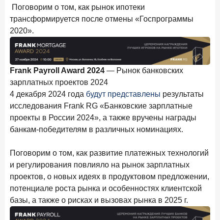
Поговорим о том, как рынок ипотеки
Цифра дня
трансформируется после отмены «Госпрограммы
Средний срок ипотеки на вторичном рынке
2020».
23,3
-0,76
год к году
лет
Frank Payroll Award 2024
— Рынок банковских
Frank Data. Ипотека
Поделиться
зарплатных проектов 2024
4 декабря 2024 года
будут представлены
результаты
29 декабря 2025 года
исследования Frank RG «Банковские зарплатные
Четких целей в 2026-м и качественных «лошадей»!
проекты в России 2024», а также вручены награды
банкам-победителям в различных номинациях.
25 декабря 2025 года
ИССЛЕДОВАНИЕ
Ипотека. Итоги ноября 2025 года
Поговорим о том, как развитие платежных технологий
24 декабря 2025 года
и регулирования повлияло на рынок зарплатных
Страховщики, УК, брокер-маркетплейсы: как новые
проектов, о новых идеях в продуктовом предложении,
игроки меняют рынок инвестиций
потенциале роста рынка и особенностях клиентской
базы, а также о рисках и вызовах рынка в 2025 г.
19 декабря 2025 года
ИССЛЕДОВАНИЕ
В эпоху дуополии маркетплейсов селлеры ищут