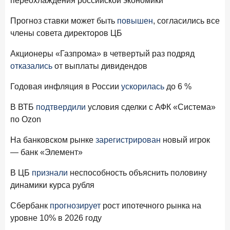
переохлаждения российской экономики
24 ноября 2025 года
ИССЛЕДОВАНИЕ
Ипотека. Итоги октября 2025 года
Прогноз ставки может быть
повышен
, согласились все
члены совета директоров ЦБ
Рассылка Frank RG
Акционеры «Газпрома» в четвертый раз подряд
Итоги недели, наша трактовка основных событий
отказались
от выплаты дивидендов
на банковском рынке
Годовая инфляция в России
ускорилась
до 6 %
В ВТБ
подтвердили
условия сделки с АФК «Система»
по Ozon
ПОДПИСАТЬСЯ
На банковском рынке
зарегистрирован
новый игрок
Я согласен с условиями
обработки данных
— банк «Элемент»
В ЦБ
признали
неспособность объяснить половину
динамики курса рубля
Сбербанк
прогнозирует
рост ипотечного рынка на
уровне 10% в 2026 году