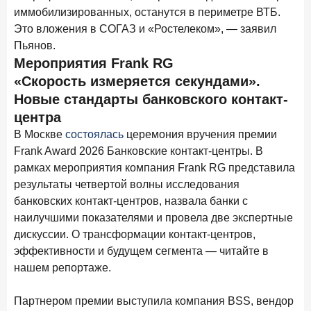
ПОДПИСАТЬСЯ
иммобилизированных, останутся в периметре ВТБ.
Это вложения в СОГАЗ и «Ростелеком», — заявил
Я согласен с условиями
обработки данных
Пьянов.
Мероприятия Frank RG
10 марта 2026 года
ИССЛЕДОВАНИЕ
«Скорость измеряется секундами».
Куда уходят деньги? Frank RG исследует рынок
Новые стандарты банковского контакт-
вкладов
центра
6 марта 2026 года
В Москве
состоялась
церемония вручения премии
По итогам февраля 2026 года объем выдач кредитов
Frank Award 2026 Банковские контакт-центры. В
составил 748,4 млрд руб.
рамках мероприятия компания Frank RG представила
результаты четвертой волны исследования
25 февраля 2026 года
ИССЛЕДОВАНИЕ
банковских контакт-центров, назвала банки с
Ипотека. Итоги работы крупнейших ипотечных банков
в январе 2026 года
наилучшими показателями и провела две экспертные
дискуссии. О трансформации контакт-центров,
18 февраля 2026 года
ИССЛЕДОВАНИЕ
эффективности и будущем сегмента — читайте в
Не по цене, а по ценности: как россияне выбирали
нашем репортаже.
подписки в 2025 году?
Партнером премии выступила компания BSS, вендор
17 февраля 2026 года
ИССЛЕДОВАНИЕ