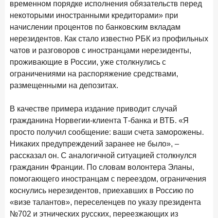
временном порядке исполнения обязательств перед
28 апреля 2026 года
ИССЛЕДОВАНИЕ
некоторыми иностранными кредиторами» при
Привязанность побеждает ставку? Как выбирают банк
начислении процентов по банковским вкладам
для сбережений в 2026 году
нерезидентов. Как стало известно РБК из профильных
чатов и разговоров с иностранцами нерезиденты,
27 апреля 2026 года
ИССЛЕДОВАНИЕ
проживающие в России, уже столкнулись с
Банки скорректировали доходность вкладов после
ограничениями на распоряжение средствами,
снижения ключевой ставки до 14,5%
размещенными на депозитах.
Цифра дня
В качестве примера издание приводит случай
Средняя ставка по ипотеке в России
гражданина Норвегии-клиента Т-банка и ВТБ. «Я
8,95
+1,48 п.п.
просто получил сообщение: ваши счета заморожены.
год к году
%
Никаких предупреждений заранее не было», –
рассказал он. С аналогичной ситуацией столкнулся
Frank Data. Ипотека
Поделиться
гражданин Франции. По словам волонтера Эланы,
помогающего иностранцам с переездом, ограничения
24 апреля 2026 года
ИССЛЕДОВАНИЕ
коснулись нерезидентов, приехавших в Россию по
Ипотека. Итоги работы крупнейших ипотечных банков
«визе талантов», переселенцев по указу президента
в марте 2026 года
№702 и этнических русских, переезжающих из