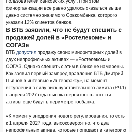
пользователей банковских услуг. При этом
в феврале 2026 года
финорганизации все равно удалось оказаться выше
давно системно значимого Совкомбанка, которого
18 марта 2026 года
ИССЛЕДОВАНИЕ
указали 12% клиентов банков.
Банки начали снижать ставки по вкладам еще до
В ВТБ заявили, что не будут спешить с
решения ЦБ
продажей долей в «Ростелекоме» и
16 марта 2026 года
СОГАЗе
Frank RG объявила победителей кейс-чемпионата
ВТБ
допустил
продажу своих миноритарных долей в
2026 года
двух непрофильных активах — «Ростелеком» и
12 марта 2026 года
ИССЛЕДОВАНИЕ
СОГАЗ. Однако спешить с этим в банке не намерены.
Банки ускорили работу с претензиями
Как заявил первый зампред правления ВТБ Дмитрий
Пьянов в интервью «Интерфаксу», на момент
Рассылка Frank RG
вступления в силу риск-чувствительного лимита (РЧЛ)
с апреля 2027 года высока вероятность, что эти
Итоги недели, наша трактовка основных событий
активы еще будут в периметре госбанка.
на банковском рынке
«К моменту внедрения нового регулирования, то есть
к 1 апреля 2027 года, высоковероятно, что два
непрофильных актива, которые попадают в категорию