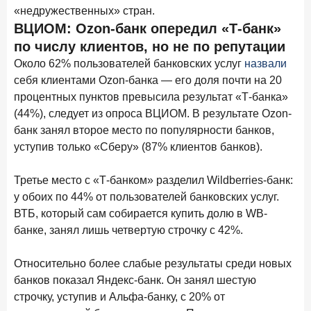
«недружественных» стран.
15 апреля 2026 года
ИССЛЕДОВАНИЕ
ВЦИОМ: Ozon-банк опередил «Т-банк»
Рынок подписок 2026: от гонки за объёмами к битве за
привычку
по числу клиентов, но не по репутации
Около 62% пользователей банковских услуг
назвали
15 апреля 2026 года
ИССЛЕДОВАНИЕ
себя клиентами Ozon-банка — его доля почти на 20
Маркетинговые акции брокеров: обзор механик и
процентных пунктов превысила результат «Т-банка»
трендов
(44%), следует из опроса ВЦИОМ. В результате Ozon-
10 апреля 2026 года
ИССЛЕДОВАНИЕ
банк занял второе место по популярности банков,
ДНК современного ипотечного клиента
уступив только «Сберу» (87% клиентов банков).
7 апреля 2026 года
ИССЛЕДОВАНИЕ
Третье место с «Т-банком» разделил Wildberries-банк:
По итогам марта 2026 года объем выдач кредитов
у обоих по 44% от пользователей банковских услуг.
составил 925,7 млрд руб.
ВТБ, который сам собирается купить долю в WB-
банке, занял лишь четвертую строчку с 42%.
26 марта 2026 года
ИССЛЕДОВАНИЕ
Не экосистемой единой: как пользователи
распределяют подписки
Относительно более слабые результаты среди новых
банков показал Яндекс-банк. Он занял шестую
25 марта 2026 года
ИССЛЕДОВАНИЕ
строчку, уступив и Альфа-банку, с 20% от
Ипотека. Итоги работы крупнейших ипотечных банков