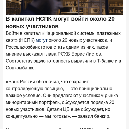
Клиенты чаще всего узнают о сберегательных
продуктах из рекламы в интернете и на ТВ
В капитал НСПК могут войти около 20
9 июля 2026 года
новых участников
С ростом благосостояния клиентов-сберегателей
увеличивается и склонность к диверсификации
Войти в капитал «Национальной системы платежных
карт» (НСПК)
могут
около 20 новых участников, и
7 июля 2026 года
Россельхозбанк готов стать одним из них, такое
По итогам июня 2026 года объем выдач кредитов
мнение высказал глава РСХБ Борис Листов.
составил 1 166,4 млрд руб.
Соответствующую готовность выразили в Т-банке и в
3 июля 2026 года
Совкомбанке.
«Скорость измеряется секундами». Новые стандарты
банковского контакт-центра
«Банк России обозначил, что сохранит
25 июня 2026 года
контролирующую позицию, — это принципиально
ИССЛЕДОВАНИЕ
важное условие. Они предлагают участникам рынка
Ипотека в России: итоги мая 2026 года в цифрах
миноритарный портфель, обсуждается порядка 20
22 июня 2026 года
новых участников. Детали ЦБ еще обсуждает, но
«Честность — индустриальный стандарт»: как банки
концептуально — мы готовы», — заявил банкир.
завоевывают лояльность private-клиентов