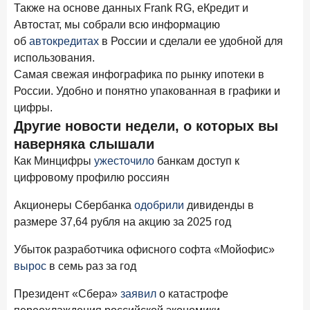
новые финансовые решения
Также на основе данных Frank RG, еКредит и
Автостат, мы собрали всю информацию
18 декабря 2025 года
об
автокредитах
в России и сделали ее удобной для
Ипотека 2025–2026: стресс‑тест высокими ставками и
использования.
прогнозы на восстановление
Самая свежая инфографика по рынку ипотеки в
8 декабря 2025 года
ИССЛЕДОВАНИЕ
России. Удобно и понятно упакованная в графики и
По итогам ноября 2025 года объем выдач кредитов
цифры.
составил 1 027 млрд руб.
Другие новости недели, о которых вы
наверняка слышали
5 декабря 2025 года
Эмоции, эксклюзив и вовлечение: новая формула
Как Минцифры
ужесточило
банкам доступ к
банковской лояльности
цифровому профилю россиян
3 декабря 2025 года
ИССЛЕДОВАНИЕ
Акционеры Сбербанка
одобрили
дивиденды в
Почему опытные инвесторы в России чувствуют себя
размере 37,64 рубля на акцию за 2025 год
начинающими?
Убыток разработчика офисного софта «Мойофис»
25 ноября 2025 года
ИССЛЕДОВАНИЕ
вырос
в семь раз за год
Клиент стал партнером: как трансформируется рынок
инвестиций
Президент «Сбера»
заявил
о катастрофе