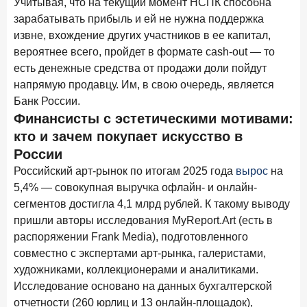
Учитывая, что на текущий момент НСПК способна
Рассылка Frank RG
зарабатывать прибыль и ей не нужна поддержка
извне, вхождение других участников в ее капитал,
Итоги недели, наша трактовка основных событий
на банковском рынке
вероятнее всего, пройдет в формате cash-out — то
есть денежные средства от продажи доли пойдут
напрямую продавцу. Им, в свою очередь, является
Банк России.
Финансисты с эстетическими мотивами:
ПОДПИСАТЬСЯ
кто и зачем покупает искусство в
Я согласен с условиями
обработки данных
России
Российский арт-рынок по итогам 2025 года
вырос
на
8 июня 2026 года
5,4% — совокупная выручка офлайн- и онлайн-
ИССЛЕДОВАНИЕ
сегментов достигла 4,1 млрд рублей. К такому выводу
По итогам мая 2026 года объем выдач кредитов
составил 993,8 млрд руб.
пришли авторы исследования MyReport.Art (есть в
распоряжении Frank Media), подготовленного
4 июня 2026 года
ИССЛЕДОВАНИЕ
совместно с экспертами арт-рынка, галеристами,
Синергия интеллектов: будущее контакт-центров в
художниками, коллекционерами и аналитиками.
партнерстве человека и технологий
Исследование основано на данных бухгалтерской
1 июня 2026 года
отчетности (260 юрлиц и 13 онлайн-площадок),