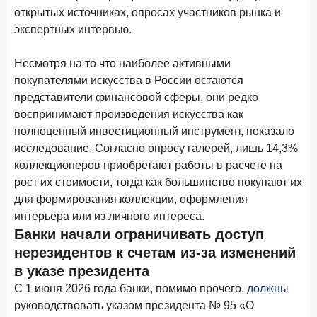
В борьбе за сбережения россиян банки учатся
открытых источниках, опросах участников рынка и
понимать контекст
экспертных интервью.
28 мая 2026 года
ИССЛЕДОВАНИЕ
Несмотря на то что наиболее активными
Доверие становится главным фактором на рынке
покупателями искусства в России остаются
Private banking
представители финансовой сферы, они редко
25 мая 2026 года
ИССЛЕДОВАНИЕ
воспринимают произведения искусства как
Ипотека в России: итоги апреля 2026 года в цифрах
полноценный инвестиционный инструмент, показало
исследование. Согласно опросу галерей, лишь 14,3%
13 мая 2026 года
ИССЛЕДОВАНИЕ
коллекционеров приобретают работы в расчете на
«Ни один зарубежный private банк не может
рост их стоимости, тогда как большинство покупают их
сравниться с российским»
для формирования коллекции, оформления
6 мая 2026 года
интерьера или из личного интереса.
ИССЛЕДОВАНИЕ
Банки начали ограничивать доступ
По итогам апреля 2026 года объем выдач кредитов
составил 968 млрд руб.
нерезидентов к счетам из-за изменений
в указе президента
29 апреля 2026 года
ИССЛЕДОВАНИЕ
С 1 июня 2026 года банки, помимо прочего,
должны
Конкуренция на рынке инвестиционно-страховых
руководствовать указом президента № 95 «О
продуктов усиливается