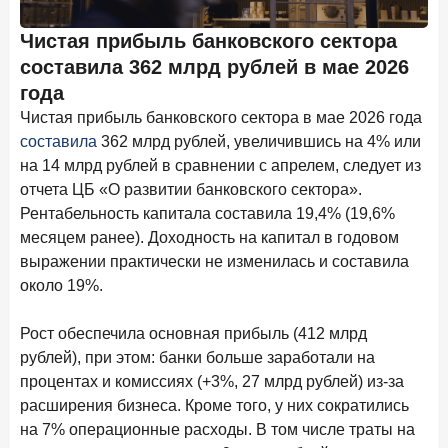
С ростом благосостояния клиентов-сберегателей
увеличивается и склонность к диверсификации
Чистая прибыль банковского сектора
7 июля 2026 года
составила 362 млрд рублей в мае 2026
По итогам июня 2026 года объем выдач кредитов
года
составил 1 166,4 млрд руб.
Чистая прибыль банковского сектора в мае 2026 года
3 июля 2026 года
составила
362 млрд рублей, увеличившись на 4% или
«Скорость измеряется секундами». Новые стандарты
на 14 млрд рублей в сравнении с апрелем, следует из
банковского контакт-центра
отчета ЦБ «О развитии банковского сектора».
Рентабельность капитала составила 19,4% (19,6%
25 июня 2026 года
ИССЛЕДОВАНИЕ
месяцем ранее). Доходность на капитал в годовом
Ипотека в России: итоги мая 2026 года в цифрах
выражении практически не изменилась и составила
22 июня 2026 года
около 19%.
«Честность — индустриальный стандарт»: как банки
завоевывают лояльность private-клиентов
Рост обеспечила основная прибыль (412 млрд
рублей), при этом: банки больше заработали на
8 июня 2026 года
ИССЛЕДОВАНИЕ
процентах и комиссиях (+3%, 27 млрд рублей) из-за
По итогам мая 2026 года объем выдач кредитов
расширения бизнеса. Кроме того, у них сократились
составил 993,8 млрд руб.
на 7% операционные расходы. В том числе траты на