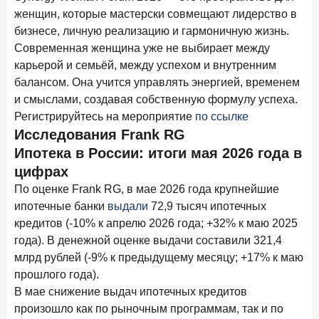
решения ЦБ
женщин, которые мастерски совмещают лидерство в
бизнесе, личную реализацию и гармоничную жизнь.
16 марта 2026 года
Современная женщина уже не выбирает между
Frank RG объявила победителей кейс-чемпионата
карьерой и семьёй, между успехом и внутренним
2026 года
балансом. Она учится управлять энергией, временем
12 марта 2026 года
ИССЛЕДОВАНИЕ
и смыслами, создавая собственную формулу успеха.
Банки ускорили работу с претензиями
Регистрируйтесь на мероприятие
по ссылке
Исследования Frank RG
10 марта 2026 года
ИССЛЕДОВАНИЕ
Ипотека в России: итоги мая 2026 года в
Куда уходят деньги? Frank RG исследует рынок
цифрах
вкладов
По оценке Frank RG, в мае 2026 года крупнейшие
ипотечные банки
выдали
72,9 тысяч ипотечных
Рассылка Frank RG
кредитов (-10% к апрелю 2026 года; +32% к маю 2025
Итоги недели, наша трактовка основных событий
года). В денежной оценке выдачи составили 321,4
на банковском рынке
млрд рублей (-9% к предыдущему месяцу; +17% к маю
прошлого года).
В мае снижение выдач ипотечных кредитов
произошло как по рыночным программам, так и по