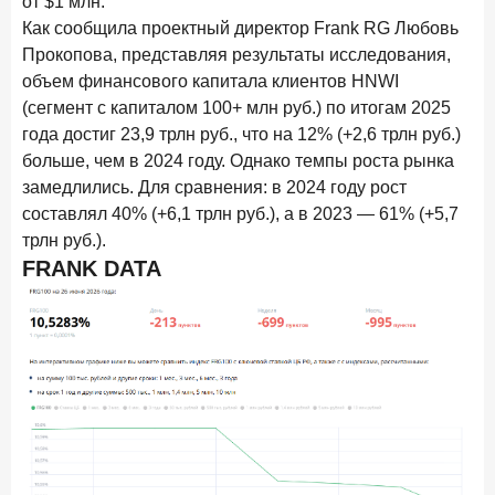
от $1 млн.
По итогам января 2026 года объем выдач кредитов
Как сообщила проектный директор Frank RG Любовь
составил 822,8 млрд руб.
Прокопова, представляя результаты исследования,
2 февраля 2026 года
ИССЛЕДОВАНИЕ
объем финансового капитала клиентов HNWI
Premium Banking в 2025 году: портрет клиента, тренды
(сегмент с капиталом 100+ млн руб.) по итогам 2025
и стратегии банков
года достиг 23,9 трлн руб., что на 12% (+2,6 трлн руб.)
больше, чем в 2024 году. Однако темпы роста рынка
30 января 2026 года
ИССЛЕДОВАНИЕ
замедлились. Для сравнения: в 2024 году рост
Главные «болевые точки» бизнеса при открытии
составлял 40% (+6,1 трлн руб.), а в 2023 — 61% (+5,7
расчетного счета в банках
трлн руб.).
26 января 2026 года
ИССЛЕДОВАНИЕ
FRANK DATA
Ипотека. Итоги декабря 2025 года
15 января 2026 года
ИССЛЕДОВАНИЕ
По итогам декабря 2025 года объем выдач кредитов
составил 1 326,5 млрд руб.
29 декабря 2025 года
Четких целей в 2026-м и качественных «лошадей»!