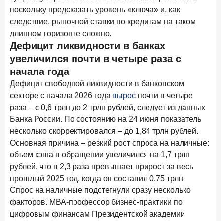
Доверие становится главным фактором на рынке
поскольку предсказать уровень «ключа» и, как
Private banking
следствие, рыночной ставки по кредитам на таком
длинном горизонте сложно.
25 мая 2026 года
ИССЛЕДОВАНИЕ
Дефицит ликвидности в банках
Ипотека в России: итоги апреля 2026 года в цифрах
увеличился почти в четыре раза с
13 мая 2026 года
ИССЛЕДОВАНИЕ
начала года
«Ни один зарубежный private банк не может
Дефицит свободной ликвидности в банковском
сравниться с российским»
секторе с начала 2026 года
вырос
почти в четыре
раза – с 0,6 трлн до 2 трлн рублей, следует из данных
6 мая 2026 года
ИССЛЕДОВАНИЕ
Банка России. По состоянию на 24 июня показатель
По итогам апреля 2026 года объем выдач кредитов
несколько скорректировался – до 1,84 трлн рублей.
составил 968 млрд руб.
Основная причина – резкий рост спроса на наличные:
29 апреля 2026 года
ИССЛЕДОВАНИЕ
объем кэша в обращении увеличился на 1,7 трлн
Конкуренция на рынке инвестиционно-страховых
рублей, что в 2,3 раза превышает прирост за весь
продуктов усиливается
прошлый 2025 год, когда он составил 0,75 трлн.
Спрос на наличные подстегнули сразу несколько
28 апреля 2026 года
ИССЛЕДОВАНИЕ
факторов. МВА-профессор бизнес-практики по
Привязанность побеждает ставку? Как выбирают банк
цифровым финансам Президентской академии
для сбережений в 2026 году