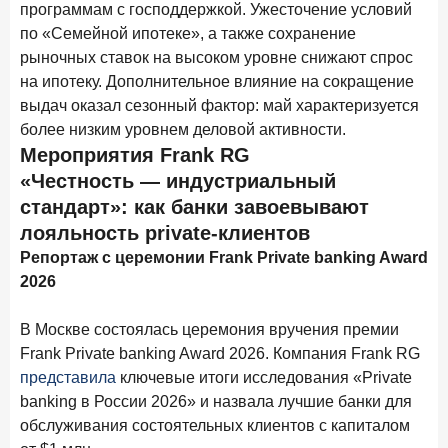
ПОДПИСАТЬСЯ
программам с господдержкой. Ужесточение условий
по «Семейной ипотеке», а также сохранение
Я согласен с условиями
обработки данных
рыночных ставок на высоком уровне снижают спрос
на ипотеку. Дополнительное влияние на сокращение
6 марта 2026 года
выдач оказал сезонный фактор: май характеризуется
По итогам февраля 2026 года объем выдач кредитов
более низким уровнем деловой активности.
составил 748,4 млрд руб.
Мероприятия Frank RG
«Честность — индустриальный
25 февраля 2026 года
ИССЛЕДОВАНИЕ
стандарт»: как банки завоевывают
Ипотека. Итоги работы крупнейших ипотечных банков
в январе 2026 года
лояльность private-клиентов
Репортаж с церемонии Frank Private banking Award
18 февраля 2026 года
ИССЛЕДОВАНИЕ
2026
Не по цене, а по ценности: как россияне выбирали
подписки в 2025 году?
В Москве состоялась церемония вручения премии
17 февраля 2026 года
ИССЛЕДОВАНИЕ
Frank Private banking Award 2026. Компания Frank RG
Бизнес на маркетплейсах: новичкам здесь больше не
представила
ключевые итоги исследования «Private
место
banking в России 2026» и назвала лучшие банки для
обслуживания состоятельных клиентов с капиталом
6 февраля 2026 года
ИССЛЕДОВАНИЕ