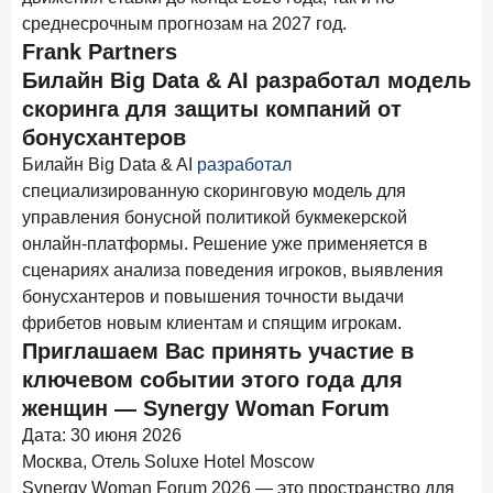
15 апреля 2026 года
ИССЛЕДОВАНИЕ
среднесрочным прогнозам на 2027 год.
Маркетинговые акции брокеров: обзор механик и
Frank Partners
трендов
Билайн Big Data & AI разработал модель
скоринга для защиты компаний от
10 апреля 2026 года
ИССЛЕДОВАНИЕ
бонусхантеров
ДНК современного ипотечного клиента
Билайн Big Data & AI
разработал
7 апреля 2026 года
ИССЛЕДОВАНИЕ
специализированную скоринговую модель для
По итогам марта 2026 года объем выдач кредитов
управления бонусной политикой букмекерской
составил 925,7 млрд руб.
онлайн-платформы. Решение уже применяется в
сценариях анализа поведения игроков, выявления
26 марта 2026 года
ИССЛЕДОВАНИЕ
бонусхантеров и повышения точности выдачи
Не экосистемой единой: как пользователи
фрибетов новым клиентам и спящим игрокам.
распределяют подписки
Приглашаем Вас принять участие в
25 марта 2026 года
ИССЛЕДОВАНИЕ
ключевом событии этого года для
Ипотека. Итоги работы крупнейших ипотечных банков
женщин — Synergy Woman Forum
в феврале 2026 года
Дата: 30 июня 2026
18 марта 2026 года
ИССЛЕДОВАНИЕ
Москва, Отель Soluxe Hotel Moscow
Банки начали снижать ставки по вкладам еще до
Synergy Woman Forum 2026 — это пространство для