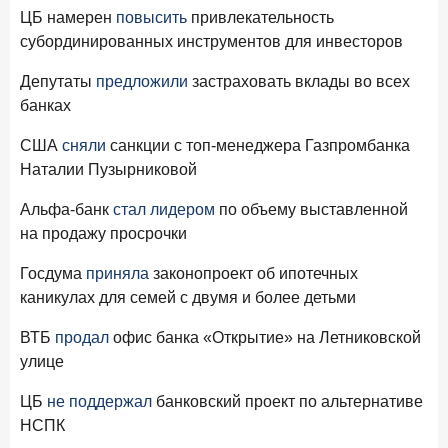
Банкинг 4.0 или ИИ в роли «второго пилота»: что ждет
ЦБ намерен
повысить
привлекательность
Premium Banking
субординированных инструментов для инвесторов
Депутаты
предложили
застраховать вклады во всех
Рассылка Frank RG
банках
Итоги недели, наша трактовка основных событий
на банковском рынке
США
сняли
санкции с топ-менеджера Газпромбанка
Наталии Пузырниковой
Альфа-банк
стал лидером
по объему выставленной
на продажу просрочки
ПОДПИСАТЬСЯ
Госдума
приняла
законопроект об ипотечных
Я согласен с условиями
обработки данных
каникулах для семей с двумя и более детьми
ВТБ
продал
офис банка «Открытие» на Летниковской
улице
ЦБ
не поддержал
банковский проект по альтернативе
НСПК