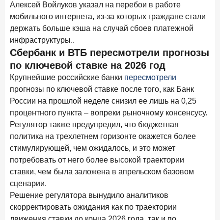
Алексей Войлуков указал на перебои в работе
27 апреля 2026 года
ИССЛЕДОВАНИЕ
мобильного интернета, из-за которых граждане стали
Банки скорректировали доходность вкладов после
держать больше кэша на случай сбоев платежной
снижения ключевой ставки до 14,5%
инфраструктуры..
Сбербанк и ВТБ пересмотрели прогнозы
24 апреля 2026 года
ИССЛЕДОВАНИЕ
по ключевой ставке на 2026 год
Ипотека. Итоги работы крупнейших ипотечных банков
в марте 2026 года
Крупнейшие российские банки
пересмотрели
прогнозы по ключевой ставке после того, как Банк
России на прошлой неделе снизил ее лишь на 0,25
Цифра дня
Средний срок ипотечных кредитов в России
процентного пункта – вопреки рыночному консенсусу.
Регулятор также предупредил, что бюджетная
24,9
-0,74
год к году
политика на трехлетнем горизонте окажется более
лет
стимулирующей, чем ожидалось, и это может
потребовать от него более высокой траектории
Frank Data. Ипотека
Поделиться
ставки, чем была заложена в апрельском базовом
сценарии.
15 апреля 2026 года
ИССЛЕДОВАНИЕ
Решение регулятора вынудило аналитиков
Рынок подписок 2026: от гонки за объёмами к битве за
скорректировать ожидания как по траектории
привычку
движения ставки до конца 2026 года, так и по