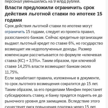
персонал уменьшились на 9 млрд рублей.
Рассылка Frank RG
Власти предложили ограничить срок
Итоги недели, наша трактовка основных событий
действия льготной ставки по ипотеке 15
на банковском рынке
годами
Срок действия льготной ставки по ипотеке могут
ограничить
15 годами, следует из проекта правил,
разосланного банкам. Сейчас кредитные организации
ПОДПИСАТЬСЯ
выдают льготный кредит по ставке 6%, но государство
возмещает им недополученные доходы. Размер
Я согласен с условиями
обработки данных
компенсации рассчитывается по формуле «ключевая
ставка (КС) + 3,5%». Таким образом, при ключевой
4 июня 2026 года
ИССЛЕДОВАНИЕ
ставке 14,25% власти возмещают банкам около
11,75%.
Синергия интеллектов: будущее контакт-центров в
партнерстве человека и технологий
Если заработают правила, изложенные в документе,
то срок льготного возмещения сократится до 15 лет.
1 июня 2026 года
Таким образом, за его пределами Минфин перестанет
В борьбе за сбережения россиян банки учатся
субсидировать ставку, и банку придется поднять ее до
понимать контекст
рыночного уровня для заемщиков. Вследствие этого
28 мая 2026 года
ИССЛЕДОВАНИЕ
существует риск повышения платежа через 15 лет,