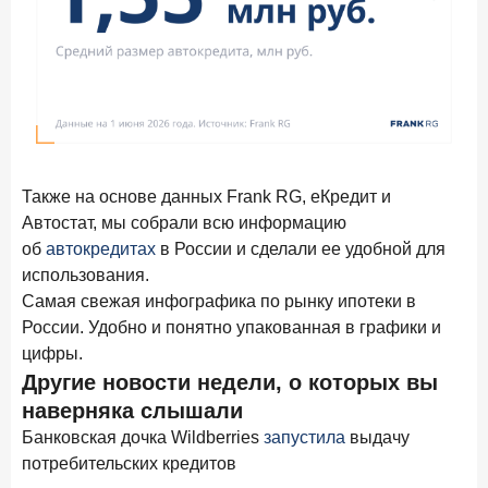
прогнозы на восстановление
8 декабря 2025 года
ИССЛЕДОВАНИЕ
По итогам ноября 2025 года объем выдач кредитов
составил 1 027 млрд руб.
5 декабря 2025 года
Эмоции, эксклюзив и вовлечение: новая формула
банковской лояльности
Также на основе данных Frank RG, еКредит и
Автостат, мы собрали всю информацию
3 декабря 2025 года
ИССЛЕДОВАНИЕ
об
автокредитах
в России и сделали ее удобной для
Почему опытные инвесторы в России чувствуют себя
использования.
начинающими?
Самая свежая инфографика по рынку ипотеки в
25 ноября 2025 года
ИССЛЕДОВАНИЕ
России. Удобно и понятно упакованная в графики и
Клиент стал партнером: как трансформируется рынок
цифры.
инвестиций
Другие новости недели, о которых вы
24 ноября 2025 года
наверняка слышали
ИССЛЕДОВАНИЕ
Ипотека. Итоги октября 2025 года
Банковская дочка Wildberries
запустила
выдачу
потребительских кредитов
19 ноября 2025 года