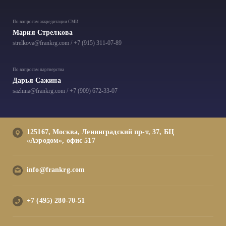
По вопросам аккредитации СМИ
Мария Стрелкова
strelkova@frankrg.com
/
+7 (915) 311-07-89
По вопросам партнерства
Дарья Сажина
sazhina@frankrg.com
/
+7 (909) 672-33-07
125167, Москва, Ленинградский пр-т, 37, БЦ
«Аэродом», офис 517
info@frankrg.com
+7 (495) 280-70-51