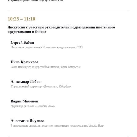
10:25 – 11:10
Дискуссия с участием руководителей подразделений ипотечного
кредитования в банках
Сергей Бабин
Начальник управления «Ипотечное кредитование», ВТБ
Нина Крючкова
Вице-президент, лидер трайба ипотека, банк Открытие
Александр Лобов
Управляющий директор «Домклик», Сбербанк
Вадим Мамонов
Директор филиала «Росбанк Дом»
Анастасия Якупова
Руководитель дирекции развития ипотечного кредитования, Альфа-Банк