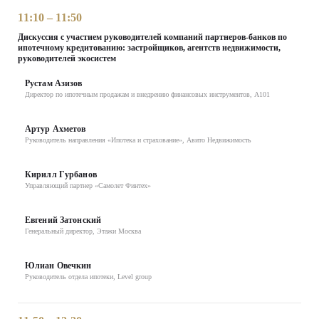
11:10 – 11:50
Дискуссия с участием руководителей компаний партнеров-банков по
ипотечному кредитованию: застройщиков, агентств недвижимости,
руководителей экосистем
Рустам Азизов
Директор по ипотечным продажам и внедрению финансовых инструментов, А101
Артур Ахметов
Руководитель направления «Ипотека и страхование», Авито Недвижимость
Кирилл Гурбанов
Управляющий партнер «Самолет Финтех»
Евгений Затонский
Генеральный директор, Этажи Москва
Юлиан Овечкин
Руководитель отдела ипотеки, Level group