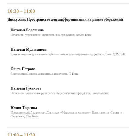
10:30 – 11:00
Дискуссия: Пространство для дифференциации на рынке сбережений
Наталья Волошина
Начальник управления накопительных продуктов, Альфа-Банк
Наталья Мульганова
Руководитель подразделения «Депозитные и транзакционные продукты», Банк ДОМ.РФ
Ольга Петрова
Руководитель отдела депозитных продуктов, Т-Банк
Наталья Русакова
Начальник Управления розничных сберегательных продуктов, Газпромбанк
Юлия Тырсина
Исполнительный директор, Дивизион «Сбережения клиентов» Департамента «Занять и
сберегать», СберБанк
11:00 – 11:30