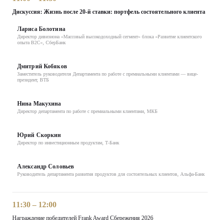
Дискуссия: Жизнь после 20-й ставки: портфель состоятельного клиента
Лариса Болотина
Директор дивизиона «Массовый высокодоходный сегмент» блока «Развитие клиентского
опыта В2С», СберБанк
Дмитрий Кобяков
Заместитель руководителя Департамента по работе с премиальными клиентами — вице-
президент, ВТБ
Нина Макухина
Директор департамента по работе с премиальными клиентами, МКБ
Юрий Скоркин
Директор по инвестиционным продуктам, Т-Банк
Александр Соловьев
Руководитель департамента развития продуктов для состоятельных клиентов, Альфа-Банк
11:30 – 12:00
Награждение победителей Frank Award Сбережения 2026