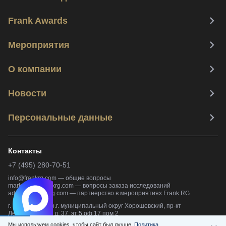
Frank Awards
Мероприятия
О компании
Новости
Персональные данные
Контакты
+7 (495) 280-70-51
info@frankrg.com
—
общие вопросы
marketing@frankrg.com
—
вопросы заказа исследований
adsales@frankrg.com
—
партнерство в мероприятиях Frank RG
г. Москва, вн.тер.г. муниципальный округ Хорошевский, пр-кт
Ленинградский, д. 37, эт 5 оф 17 пом 2
Мы используем cookies, чтобы сайт был лучше.
Политика