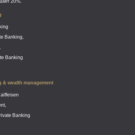
шает 20%.
g
king
e Banking,
,
te Banking
g & wealth management
aiffeisen
nt,
ivate Banking