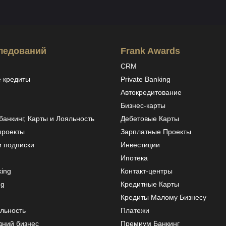
ледований
Frank Awards
CRM
 кредиты
Private Banking
Автокредитование
Бизнес-карты
анкинг, Карты и Лояльность
Дебетовые Карты
проекты
Зарплатные Проекты
и подписки
Инвестиции
Ипотека
ing
Контакт-центры
ng
Кредитные Карты
Кредиты Малому Бизнесу
льность
Платежи
дний бизнес
Премиум Банкинг