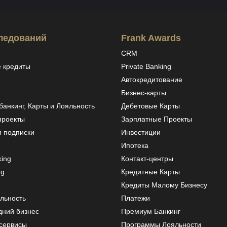
ледований
Frank Awards
CRM
 кредиты
Private Banking
Автокредитование
Бизнес-карты
анкинг, Карты и Лояльность
Дебетовые Карты
проекты
Зарплатные Проекты
и подписки
Инвестиции
Ипотека
ing
Контакт-центры
ng
Кредитные Карты
Кредиты Малому Бизнесу
льность
Платежи
дний бизнес
Премиум Банкинг
сервисы
Программы Лояльности