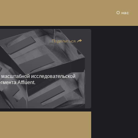
О нас
Поделиться
а масштабной исследовательской
мента Affluent.