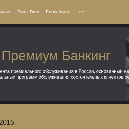
вания
Frank Data
Frank Award
 Премиум Банкинг
мента премиального обслуживания в России, основанный н
альных программ обслуживания состоятельных клиентов сег
2015