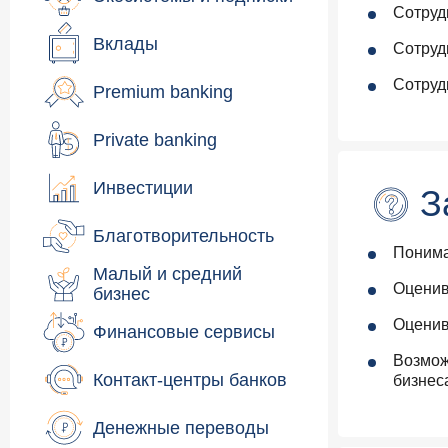
Сотруд
Вклады
Сотруд
Сотруд
Premium banking
Private banking
Инвестиции
З
Благотворительность
Понима
Малый и средний
Оценив
бизнес
Оценив
Финансовые сервисы
Возмож
Контакт-центры банков
бизнеса
Денежные переводы