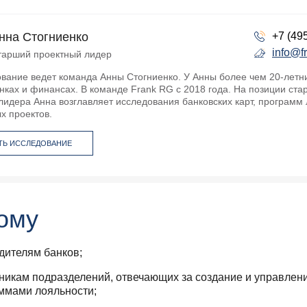
нна Стогниенко
+7 (49
info@f
тарший проектный лидер
ование ведет команда Анны Стогниенко. У Анны более чем 20-летн
нках и финансах. В команде Frank RG с 2018 года. На позиции ста
лидера Анна возглавляет исследования банковских карт, программ
х проектов.
ТЬ ИССЛЕДОВАНИЕ
ому
дителям банков;
никам подразделений, отвечающих за создание и управлен
ммами лояльности;