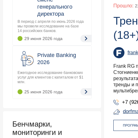
Прошло:
2
генерального
директора
Трен
В период с апреля по июнь 2026 года
мы провели исследование на базе
14 российских банков.
(18+
29 июня 2026
года
fran
Private Banking
2026
Frank RG 
Стогниенк
Ежегодное исследование банковских
услуг для клиентов с капиталом от $1
результата
млн.
тренды и 
мультибре
25 июня 2026
года
+7 (92
dorfm
Бенчмарки,
ПРОГРА
мониторинги и