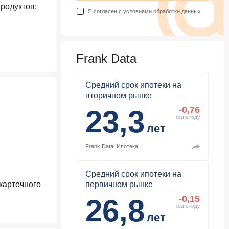
родуктов;
Я согласен с условиями
обработки данных
Frank Data
Средний срок ипотеки на
вторичном рынке
23,3
-0,76
год к году
лет
Frank Data.
Ипотека
Средний срок ипотеки на
карточного
первичном рынке
26,8
-0,15
год к году
лет