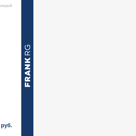
тницкой
руб.