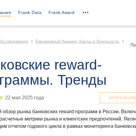
вания
Frank Data
Frank Award
Исследования
Ежедневный банкинг, Карты и Лояльность
По
ковские reward-
граммы. Тренды
о
:
22 мая 2025
года
КУПИТЬ ИССЛЕ
 обзор рынка банковских reward-программ в России. Включ
 расчетные метрики рынка и клиентских предпочтений. Явля
м отчетом годового цикла в рамках мониторинга банковски