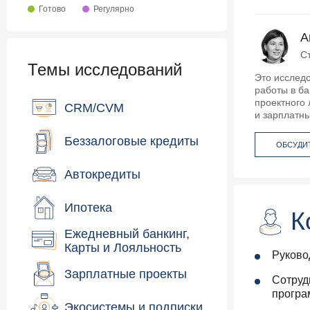
Готово
Регулярно
А
С
Темы исследований
Это исслед
работы в ба
проектного 
CRM/CVM
и зарплатны
Беззалоговые кредиты
ОБСУДИ
Автокредиты
Ипотека
К
Ежедневный банкинг,
Карты и Лояльность
Руково
Зарплатные проекты
Сотруд
програ
Экосистемы и подписки