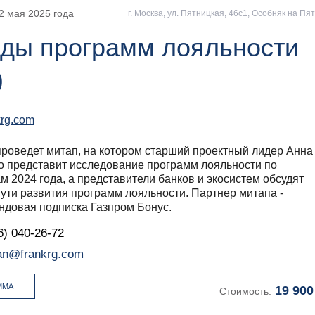
2 мая 2025
года
г. Москва, ул. Пятницкая, 46с1, Особняк на Пя
ды программ лояльности
)
krg.com
проведет митап, на котором старший проектный лидер Анна
о представит исследование программ лояльности по
м 2024 года, а представители банков и экосистем обсудят
пути развития программ лояльности. Партнер митапа -
ндовая подписка Газпром Бонус.
6) 040-26-72
an@frankrg.com
ММА
19 900
Стоимость: