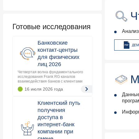
Ч
Готовые исследования
Анализ
Банковские
ДЕМ
контакт-центры
для физических
лиц 2026
Четвертая волна фундаментального
М
исследования Frank RG каналов
взаимодействия банков с клиентами
16 июля 2026
года
Данные
програ
Клиентский путь
получения
Информ
доступа в
интернет-банк
компании при
смене