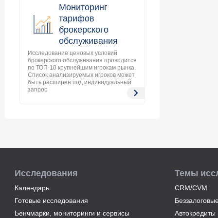
Мониторинг
тарифов
брокерского
обслуживания
Исследование ценовых условий
брокерского обслуживания проводится
по ТОП-10 крупнейшим игрокам рынка.
Список анализируемых игроков может
быть расширен под индивидуальный
запрос
Исследования
Темы исс
Календарь
CRM/CVM
Готовые исследования
Беззалоговые
Бенчмарки, мониторинги и сервисы
Автокредиты