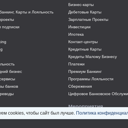
Бизнес-карты
анкинг, Карты и Лояльность
Дебетовые Карты
проекты
Зарплатные Проекты
и подписки
Инвестиции
Ипотека
ing
Контакт-центры
ng
Кредитные Карты
Кредиты Малому Бизнесу
льность
Платежи
дний бизнес
Премиум Банкинг
сервисы
Программы Лояльности
ры банков
Сбережения
реводы
Цифровое Банковское Обслуж
Мероприятия
ем cookies, чтобы сайт был лучше.
Политика конфиденциал
Все мероприятия