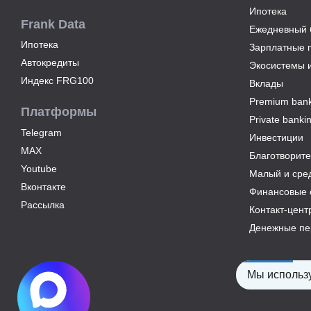
Ипотека
Frank Data
Ежедневный б
Ипотека
Зарплатные 
Автокредиты
Экосистемы 
Индекс FRG100
Вклады
Premium bank
Платформы
Private banki
Telegram
Инвестиции
MAX
Благотворите
Youtube
Малый и сре
Вконтакте
Финансовые 
Рассылка
Контакт-цент
Денежные пе
Мы использу