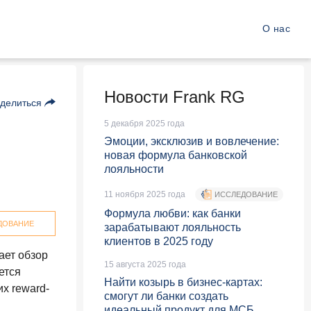
О нас
Новости Frank RG
делиться
5 декабря 2025 года
Эмоции, эксклюзив и вовлечение:
новая формула банковской
лояльности
11 ноября 2025 года
ИССЛЕДОВАНИЕ
Формула любви: как банки
ДОВАНИЕ
зарабатывают лояльность
клиентов в 2025 году
ает обзор
15 августа 2025 года
ется
Найти козырь в бизнес-картах:
х reward-
смогут ли банки создать
идеальный продукт для МСБ