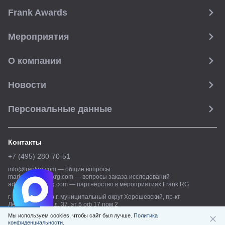
Frank Awards
Мероприятия
О компании
Новости
Персональные данные
Контакты
+7 (495) 280-70-51
info@frankrg.com
—
общие вопросы
marketing@frankrg.com
—
вопросы заказа исследований
adsales@frankrg.com
—
партнерство в мероприятиях Frank RG
г. Москва, вн.тер.г. муниципальный округ Хорошевский, пр-кт
Ленинградский, д. 37, эт 5 оф 17 пом 2
Мы используем cookies, чтобы сайт был лучше.
Политика
© Frank RG,
2026
конфиденциальности.