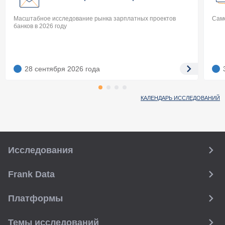
Масштабное исследование рынка зарплатных проектов
Само
банков в 2026 году
28 сентября 2026
года
КАЛЕНДАРЬ ИССЛЕДОВАНИЙ
Исследования
Frank Data
Платформы
Темы исследований