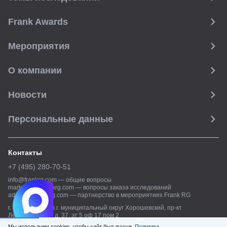
Frank Awards
Мероприятия
О компании
Новости
Персональные данные
Контакты
+7 (495) 280-70-51
info@frankrg.com
—
общие вопросы
marketing@frankrg.com
—
вопросы заказа исследований
adsales@frankrg.com
—
партнерство в мероприятиях Frank RG
г. Москва, вн.тер.г. муниципальный округ Хорошевский, пр-кт
Ленинградский, д. 37, эт 5 оф 17 пом 2
Мы используем cookies, чтобы сайт был лучше.
Политика